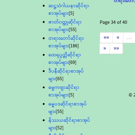
တရားတော
ဆဋ္ဌသံဂါယနာဆိုင်ရာ
စာအုပ်များ
[5]
ဇာတ်၀တ္ထုဆိုင်ရာ
Page
34
of
40
စာအုပ်များ
[55]
««
«
…
တရားတော်ဆိုင်ရာ
စာအုပ်များ
[186]
»
»»
ထေရုပ္ပတ္တိဆိုင်ရာ
စာအုပ်များ
[69]
ဒီပနီဆိုင်ရာစာအုပ်
များ
[65]
ဓမ္မကဗျာဆိုင်ရာ
© 
စာအုပ်များ
[5]
ဓမ္မပဒဆိုင်ရာစာအုပ်
များ
[55]
နိဿယဆိုင်ရာစာအုပ်
များ
[52]