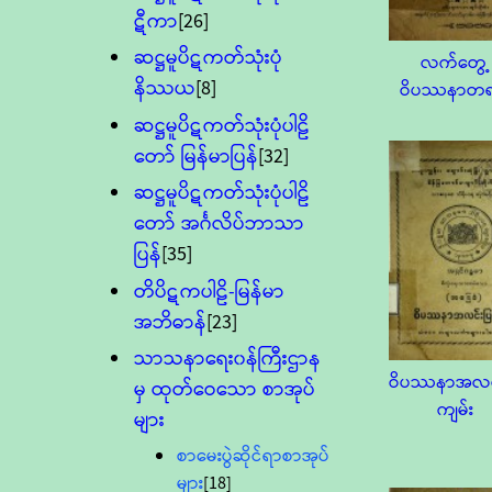
ဋီကာ
[26]
ဆဋ္ဌမူပိဋကတ်သုံးပုံ
လက်တွေ့
နိဿယ
[8]
ဝိပဿနာတရ
ဆဋ္ဌမူပိဋကတ်သုံးပုံပါဠိ
တော် မြန်မာပြန်
[32]
ဆဋ္ဌမူပိဋကတ်သုံးပုံပါဠိ
တော် အင်္ဂလိပ်ဘာသာ
ပြန်
[35]
တိပိဋကပါဠိ-မြန်မာ
အဘိဓာန်
[23]
သာသနာရေး၀န်ကြီးဌာန
ဝိပဿနာအလင်
မှ ထုတ်ဝေသော စာအုပ်
ကျမ်း
များ
စာမေးပွဲဆိုင်ရာစာအုပ်
များ
[18]