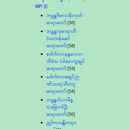
MP-3)
ဘဒ္ဒန္တဝိမလ(မိုးကုတ်
ဆရာတော်)
[50]
ဘဒ္ဒန္တကုမာရာဘိ
ဝံသ(ဗန်းမော်
ဆရာတော်)
[58]
ဒေါက်တာနန္ဒမာလာ
ဘိဝံသ (ပါမောက္ခချုပ်
ဆရာတော်)
[53]
ဒေါက်တာအရှင်ဉာ
ဏိဿရ(သီတဂူ
ဆရာတော်)
[54]
ဘဒ္ဒန္တဝါယာမိန္
ဒ(မြောက်ဦး
ဆရာတော်)
[50]
ဥပ္ပါတသန္တိတရား