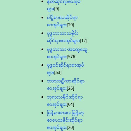
နီတိဆိုင်ရာစာအုပ်
များ
[9]
ပါဠိစာပေဆိုင်ရာ
စာအုပ်များ
[20]
ဗုဒ္ဓဘာသာသမိုင်း
ဆိုင်ရာစာအုပ်များ
[17]
ဗုဒ္ဓဘာသာ-အထွေထွေ
စာအုပ်များ
[576]
ဗုဒ္ဓဝင်ဆိုင်ရာစာအုပ်
များ
[53]
ဘာသာဋီကာဆိုင်ရာ
စာအုပ်များ
[26]
ဘုရားသမိုင်းဆိုင်ရာ
စာအုပ်များ
[64]
မြန်မာစာပေ၊ မြန်မာ့
စာပေသမိုင်းဆိုင်ရာ
စာအုပ်များ
[20]