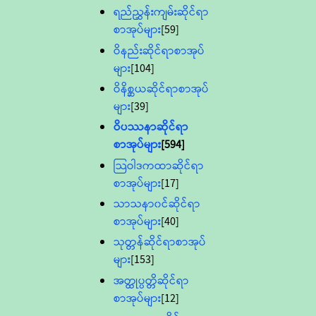
ရည်ညွှန်းကျမ်းဆိုင်ရာ
စာအုပ်များ
[59]
ဝိနည်းဆိုင်ရာစာအုပ်
များ
[104]
ဝိနိစ္ဆယဆိုင်ရာစာအုပ်
များ
[39]
ဝိပဿနာဆိုင်ရာ
စာအုပ်များ
[594]
သြဝါဒကထာဆိုင်ရာ
စာအုပ်များ
[17]
သာသနာ၀င်ဆိုင်ရာ
စာအုပ်များ
[40]
သုတ္တန်ဆိုင်ရာစာအုပ်
များ
[153]
အတ္ထုပ္ပတ္တိဆိုင်ရာ
စာအုပ်များ
[12]