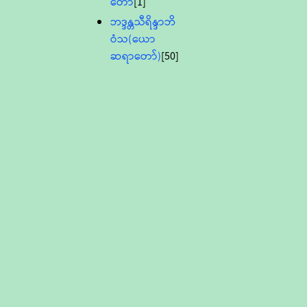
တော်
[1]
ဘဒ္ဒန္တသီရိန္ဒာဘိ
ဝံသ(ယော
ဆရာတော်)
[50]