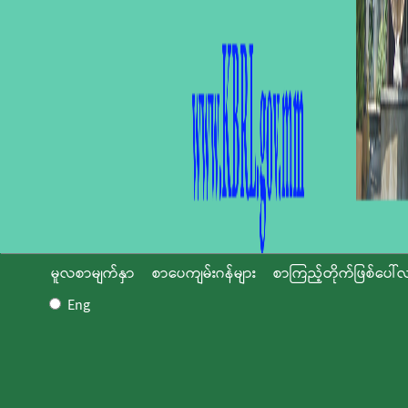
မူလစာမျက်နှာ
စာပေကျမ်းဂန်များ
စာကြည့်တိုက်ဖြစ်ပေါ်လ
Eng