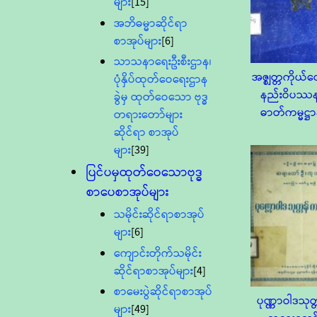
များ
[15]
အဘိဓမ္မာဆိုင်ရာ
စာအုပ်များ
[6]
သာသနာရေးဦးစီးဌာန၊
အဇ္စျတ္တကိုယ်တွ
ပုံနှိပ်ထုတ်ဝေရေးဌာန
နည်းဝိပဿ
ခွဲမှ ထုတ်ဝေသော ဗုဒ္ဓ
ဓာတ်ကမ္မဋ္ဌာ
တရားတော်များ
ဆိုင်ရာ စာအုပ်
များ
[39]
ပြင်ပမှထုတ်ဝေသောဗုဒ္ဓ
စာပေစာအုပ်များ
သမိုင်းဆိုင်ရာစာအုပ်
များ
[6]
ကျောင်းတိုက်သမိုင်း
ဆိုင်ရာစာအုပ်များ
[4]
စာမေးပွဲဆိုင်ရာစာအုပ်
ပုဏ္ဏာဝါဒသုတ္
များ
[49]