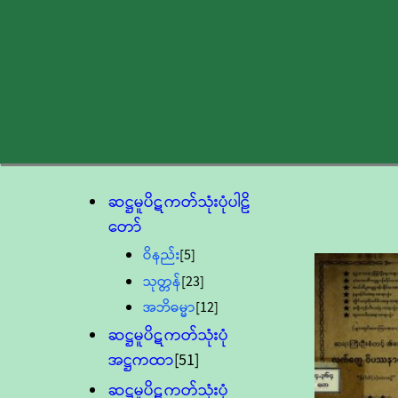
ဆဋ္ဌမူပိဋကတ်သုံးပုံပါဠိ
တော်
ဝိနည်း
[5]
သုတ္တန်
[23]
အဘိဓမ္မာ
[12]
ဆဋ္ဌမူပိဋကတ်သုံးပုံ
အဋ္ဌကထာ
[51]
ဆဋ္ဌမူပိဋကတ်သုံးပုံ