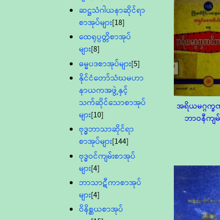
ဆဋ္ဌသံဂါယနာဆိုင်ရာ
စာအုပ်များ
[18]
ထေရုပ္ပတ္တိစာအုပ်
များ
[8]
ဓမ္မပဒစာအုပ်များ
[5]
နိုင်ငံတော်သံဃမဟာ
နာယကအဖွဲ့နှင့်
သက်ဆိုင်သောစာအုပ်
အရိယမဂ္ဂက္ခ
များ
[10]
ဘာဝနီကျမ်
ဗုဒ္ဓဘာသာဆိုင်ရာ
စာအုပ်များ
[144]
ဗုဒ္ဓဝင်ကျမ်းစာအုပ်
များ
[4]
ဘာသာဋီကာစာအုပ်
များ
[4]
ဝိနိစ္ဆယစာအုပ်