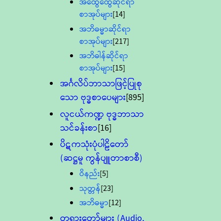
အထွေထွေဆိုင်ရာ
စာအုပ်များ
[14]
အဘိဓမ္မာဆိုင်ရာ
စာအုပ်များ
[217]
အဘိဓါန်ဆိုင်ရာ
စာအုပ်များ
[15]
အင်္ဂလိပ်ဘာသာဖြင့်ပြုစု
သော ဗုဒ္ဓစာပေများ
[895]
လူငယ်ကဏ္ဍ ဗုဒ္ဓဘာသာ
သင်ခန်းစာ
[16]
ပိဋကသုံးပုံပါဠိတော်
(ဆဋ္ဌမူ ကွန်ပျူတာစာစီ)
ဝိနည်း
[5]
သုတ္တန်
[23]
အဘိဓမ္မာ
[12]
တရားတော်များ (Audio,