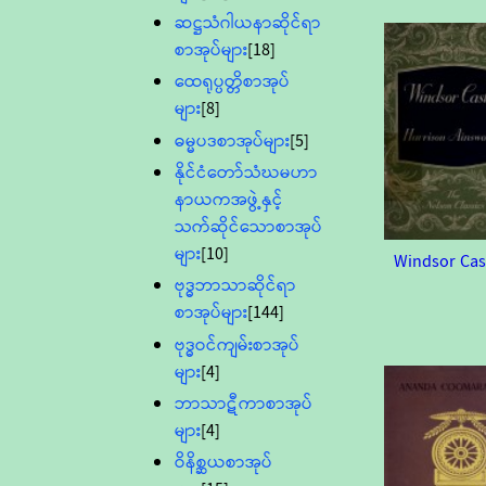
ဆဋ္ဌသံဂါယနာဆိုင်ရာ
စာအုပ်များ
[18]
ထေရုပ္ပတ္တိစာအုပ်
များ
[8]
ဓမ္မပဒစာအုပ်များ
[5]
နိုင်ငံတော်သံဃမဟာ
နာယကအဖွဲ့နှင့်
သက်ဆိုင်သောစာအုပ်
များ
[10]
Windsor Cas
ဗုဒ္ဓဘာသာဆိုင်ရာ
စာအုပ်များ
[144]
ဗုဒ္ဓဝင်ကျမ်းစာအုပ်
များ
[4]
ဘာသာဋီကာစာအုပ်
များ
[4]
ဝိနိစ္ဆယစာအုပ်