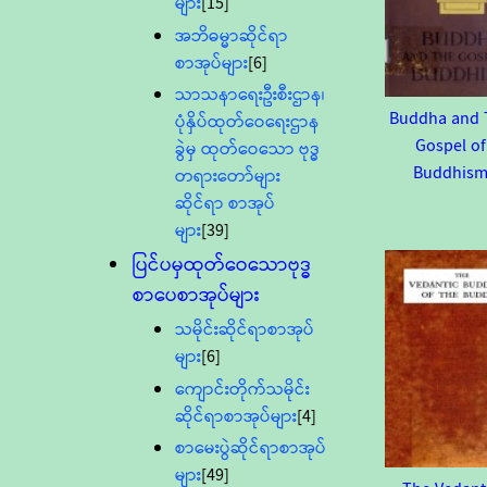
များ
[15]
အဘိဓမ္မာဆိုင်ရာ
စာအုပ်များ
[6]
သာသနာရေးဦးစီးဌာန၊
Buddha and 
ပုံနှိပ်ထုတ်ဝေရေးဌာန
Gospel of
ခွဲမှ ထုတ်ဝေသော ဗုဒ္ဓ
Buddhis
တရားတော်များ
ဆိုင်ရာ စာအုပ်
များ
[39]
ပြင်ပမှထုတ်ဝေသောဗုဒ္ဓ
စာပေစာအုပ်များ
သမိုင်းဆိုင်ရာစာအုပ်
များ
[6]
ကျောင်းတိုက်သမိုင်း
ဆိုင်ရာစာအုပ်များ
[4]
စာမေးပွဲဆိုင်ရာစာအုပ်
များ
[49]