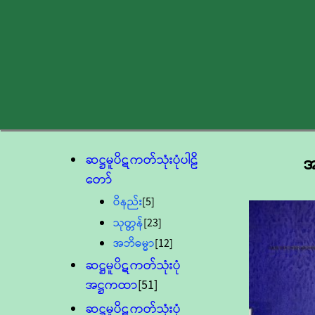
ဆဋ္ဌမူပိဋကတ်သုံးပုံပါဠိ
အ
တော်
ဝိနည်း
[5]
သုတ္တန်
[23]
အဘိဓမ္မာ
[12]
ဆဋ္ဌမူပိဋကတ်သုံးပုံ
အဋ္ဌကထာ
[51]
ဆဋ္ဌမူပိဋကတ်သုံးပုံ