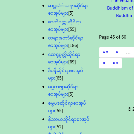
The Vedant
ဆဋ္ဌသံဂါယနာဆိုင်ရာ
Buddhism of
စာအုပ်များ
[5]
Buddha
ဇာတ်၀တ္ထုဆိုင်ရာ
စာအုပ်များ
[55]
Page
45
of
60
တရားတော်ဆိုင်ရာ
စာအုပ်များ
[186]
««
«
…
ထေရုပ္ပတ္တိဆိုင်ရာ
စာအုပ်များ
[69]
»
»»
ဒီပနီဆိုင်ရာစာအုပ်
များ
[65]
ဓမ္မကဗျာဆိုင်ရာ
စာအုပ်များ
[5]
ဓမ္မပဒဆိုင်ရာစာအုပ်
© 
များ
[55]
နိဿယဆိုင်ရာစာအုပ်
များ
[52]