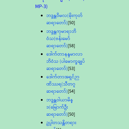
MP-3)
ဘဒ္ဒန္တဝိမလ(မိုးကုတ်
ဆရာတော်)
[50]
ဘဒ္ဒန္တကုမာရာဘိ
ဝံသ(ဗန်းမော်
ဆရာတော်)
[58]
ဒေါက်တာနန္ဒမာလာ
ဘိဝံသ (ပါမောက္ခချုပ်
ဆရာတော်)
[53]
ဒေါက်တာအရှင်ဉာ
ဏိဿရ(သီတဂူ
ဆရာတော်)
[54]
ဘဒ္ဒန္တဝါယာမိန္
ဒ(မြောက်ဦး
ဆရာတော်)
[50]
ဥပ္ပါတသန္တိတရား