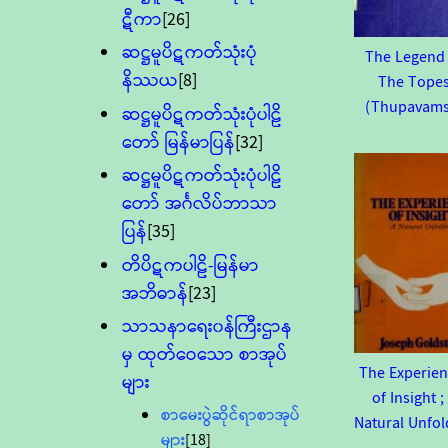
ဋီကာ
[26]
ဆဋ္ဌမူပိဋကတ်သုံးပုံ
The Legend
နိဿယ
[8]
The Tope
(Thupavams
ဆဋ္ဌမူပိဋကတ်သုံးပုံပါဠိ
တော် မြန်မာပြန်
[32]
ဆဋ္ဌမူပိဋကတ်သုံးပုံပါဠိ
တော် အင်္ဂလိပ်ဘာသာ
ပြန်
[35]
တိပိဋကပါဠိ-မြန်မာ
အဘိဓာန်
[23]
သာသနာရေး၀န်ကြီးဌာန
မှ ထုတ်ဝေသော စာအုပ်
The Experien
များ
of Insight ;
စာမေးပွဲဆိုင်ရာစာအုပ်
Natural Unfol
များ
[18]