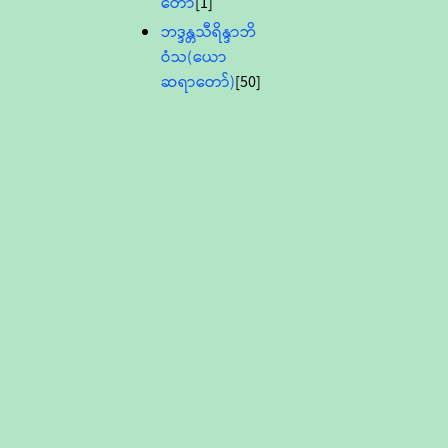
တော်
[1]
ဘဒ္ဒန္တသီရိန္ဒာဘိ
ဝံသ(ယော
ဆရာတော်)
[50]