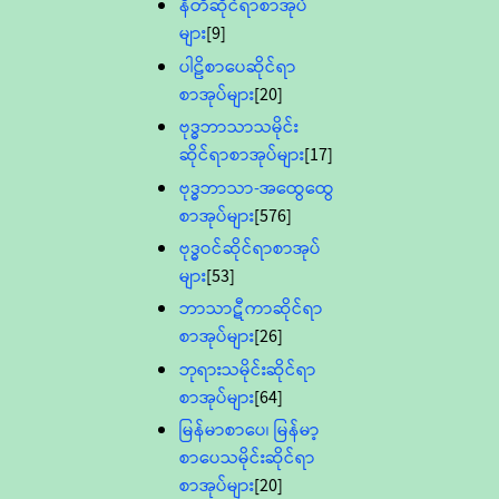
နီတိဆိုင်ရာစာအုပ်
များ
[9]
ပါဠိစာပေဆိုင်ရာ
စာအုပ်များ
[20]
ဗုဒ္ဓဘာသာသမိုင်း
ဆိုင်ရာစာအုပ်များ
[17]
ဗုဒ္ဓဘာသာ-အထွေထွေ
စာအုပ်များ
[576]
ဗုဒ္ဓဝင်ဆိုင်ရာစာအုပ်
များ
[53]
ဘာသာဋီကာဆိုင်ရာ
စာအုပ်များ
[26]
ဘုရားသမိုင်းဆိုင်ရာ
စာအုပ်များ
[64]
မြန်မာစာပေ၊ မြန်မာ့
စာပေသမိုင်းဆိုင်ရာ
စာအုပ်များ
[20]