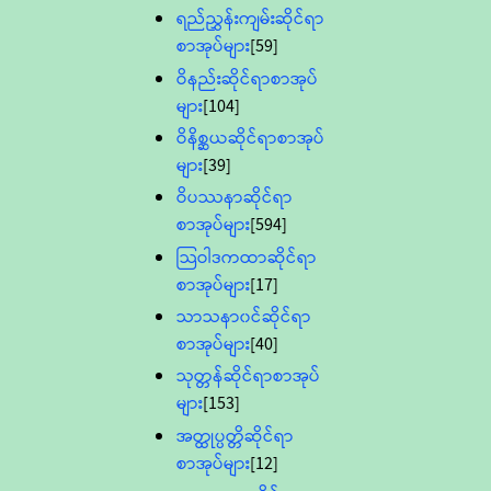
ရည်ညွှန်းကျမ်းဆိုင်ရာ
စာအုပ်များ
[59]
ဝိနည်းဆိုင်ရာစာအုပ်
များ
[104]
ဝိနိစ္ဆယဆိုင်ရာစာအုပ်
များ
[39]
ဝိပဿနာဆိုင်ရာ
စာအုပ်များ
[594]
သြဝါဒကထာဆိုင်ရာ
စာအုပ်များ
[17]
သာသနာ၀င်ဆိုင်ရာ
စာအုပ်များ
[40]
သုတ္တန်ဆိုင်ရာစာအုပ်
များ
[153]
အတ္ထုပ္ပတ္တိဆိုင်ရာ
စာအုပ်များ
[12]