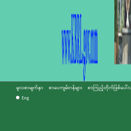
မူလစာမျက်နှာ
စာပေကျမ်းဂန်များ
စာကြည့်တိုက်ဖြစ်ပေါ်လ
Eng