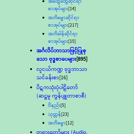
အထွေထွေဆိုင်ရာ
စာအုပ်များ
[14]
အဘိဓမ္မာဆိုင်ရာ
စာအုပ်များ
[217]
အဘိဓါန်ဆိုင်ရာ
စာအုပ်များ
[15]
အင်္ဂလိပ်ဘာသာဖြင့်ပြုစု
သော ဗုဒ္ဓစာပေများ
[895]
လူငယ်ကဏ္ဍ ဗုဒ္ဓဘာသာ
သင်ခန်းစာ
[16]
ပိဋကသုံးပုံပါဠိတော်
(ဆဋ္ဌမူ ကွန်ပျူတာစာစီ)
ဝိနည်း
[5]
သုတ္တန်
[23]
အဘိဓမ္မာ
[12]
တရားတော်များ (Audio,