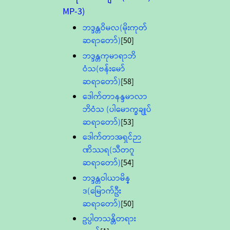
MP-3)
ဘဒ္ဒန္တဝိမလ(မိုးကုတ်
ဆရာတော်)
[50]
ဘဒ္ဒန္တကုမာရာဘိ
ဝံသ(ဗန်းမော်
ဆရာတော်)
[58]
ဒေါက်တာနန္ဒမာလာ
ဘိဝံသ (ပါမောက္ခချုပ်
ဆရာတော်)
[53]
ဒေါက်တာအရှင်ဉာ
ဏိဿရ(သီတဂူ
ဆရာတော်)
[54]
ဘဒ္ဒန္တဝါယာမိန္
ဒ(မြောက်ဦး
ဆရာတော်)
[50]
ဥပ္ပါတသန္တိတရား