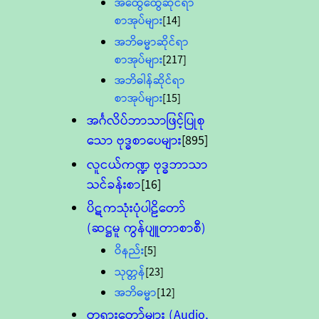
အထွေထွေဆိုင်ရာ
စာအုပ်များ
[14]
အဘိဓမ္မာဆိုင်ရာ
စာအုပ်များ
[217]
အဘိဓါန်ဆိုင်ရာ
စာအုပ်များ
[15]
အင်္ဂလိပ်ဘာသာဖြင့်ပြုစု
သော ဗုဒ္ဓစာပေများ
[895]
လူငယ်ကဏ္ဍ ဗုဒ္ဓဘာသာ
သင်ခန်းစာ
[16]
ပိဋကသုံးပုံပါဠိတော်
(ဆဋ္ဌမူ ကွန်ပျူတာစာစီ)
ဝိနည်း
[5]
သုတ္တန်
[23]
အဘိဓမ္မာ
[12]
တရားတော်များ (Audio,