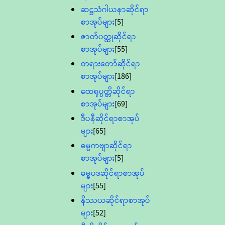
ဆဋ္ဌသံဂါယနာဆိုင်ရာ
စာအုပ်များ
[5]
ဇာတ်၀တ္ထုဆိုင်ရာ
စာအုပ်များ
[55]
တရားတော်ဆိုင်ရာ
စာအုပ်များ
[186]
ထေရုပ္ပတ္တိဆိုင်ရာ
စာအုပ်များ
[69]
ဒီပနီဆိုင်ရာစာအုပ်
များ
[65]
ဓမ္မကဗျာဆိုင်ရာ
စာအုပ်များ
[5]
ဓမ္မပဒဆိုင်ရာစာအုပ်
များ
[55]
နိဿယဆိုင်ရာစာအုပ်
များ
[52]