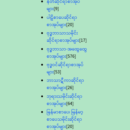
နီတိဆိုင်ရာစာအုပ်
များ
[9]
ပါဠိစာပေဆိုင်ရာ
စာအုပ်များ
[20]
ဗုဒ္ဓဘာသာသမိုင်း
ဆိုင်ရာစာအုပ်များ
[17]
ဗုဒ္ဓဘာသာ-အထွေထွေ
စာအုပ်များ
[576]
ဗုဒ္ဓဝင်ဆိုင်ရာစာအုပ်
များ
[53]
ဘာသာဋီကာဆိုင်ရာ
စာအုပ်များ
[26]
ဘုရားသမိုင်းဆိုင်ရာ
စာအုပ်များ
[64]
မြန်မာစာပေ၊ မြန်မာ့
စာပေသမိုင်းဆိုင်ရာ
စာအုပ်များ
[20]