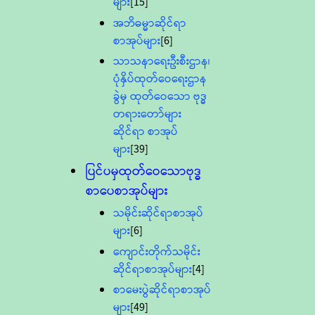
များ
[15]
အဘိဓမ္မာဆိုင်ရာ
စာအုပ်များ
[6]
သာသနာရေးဦးစီးဌာန၊
ပုံနှိပ်ထုတ်ဝေရေးဌာန
ခွဲမှ ထုတ်ဝေသော ဗုဒ္ဓ
တရားတော်များ
ဆိုင်ရာ စာအုပ်
များ
[39]
ပြင်ပမှထုတ်ဝေသောဗုဒ္ဓ
စာပေစာအုပ်များ
သမိုင်းဆိုင်ရာစာအုပ်
များ
[6]
ကျောင်းတိုက်သမိုင်း
ဆိုင်ရာစာအုပ်များ
[4]
စာမေးပွဲဆိုင်ရာစာအုပ်
များ
[49]