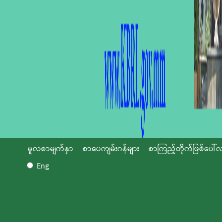
မူလစာမျက်နှာ
စာပေကျမ်းဂန်များ
စာကြည့်တိုက်ဖြစ်ပေါ်လ
Eng