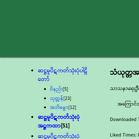
ဆဋ္ဌမူပိဋကတ်သုံးပုံပါဠိ
သံယုတ္တ
တော်
သာသနာရေးဦးစ
ဝိနည်း
[5]
သုတ္တန်
[23]
အကြောင်း
အဘိဓမ္မာ
[12]
ဆဋ္ဌမူပိဋကတ်သုံးပုံ
Downloaded 
အဋ္ဌကထာ
[51]
Liked Times:
ဆဋ္ဌမူပိဋကတ်သုံးပုံ