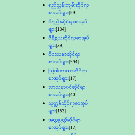
ရည်ညွှန်းကျမ်းဆိုင်ရာ
စာအုပ်များ
[59]
ဝိနည်းဆိုင်ရာစာအုပ်
များ
[104]
ဝိနိစ္ဆယဆိုင်ရာစာအုပ်
များ
[39]
ဝိပဿနာဆိုင်ရာ
စာအုပ်များ
[594]
သြဝါဒကထာဆိုင်ရာ
စာအုပ်များ
[17]
သာသနာ၀င်ဆိုင်ရာ
စာအုပ်များ
[40]
သုတ္တန်ဆိုင်ရာစာအုပ်
များ
[153]
အတ္ထုပ္ပတ္တိဆိုင်ရာ
စာအုပ်များ
[12]