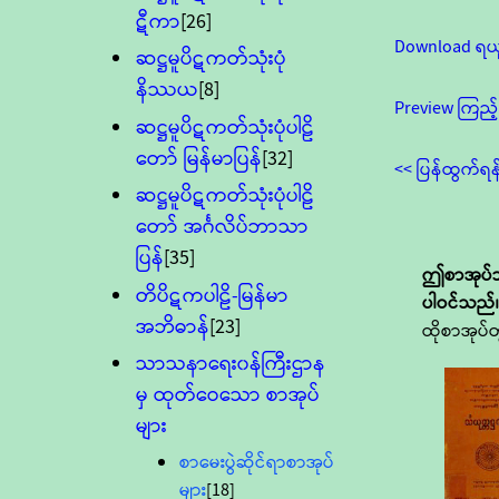
ဋီကာ
[26]
Download ရယ
ဆဋ္ဌမူပိဋကတ်သုံးပုံ
နိဿယ
[8]
Preview ကြည့်
ဆဋ္ဌမူပိဋကတ်သုံးပုံပါဠိ
တော် မြန်မာပြန်
[32]
<< ပြန်ထွက်ရန
ဆဋ္ဌမူပိဋကတ်သုံးပုံပါဠိ
တော် အင်္ဂလိပ်ဘာသာ
ပြန်
[35]
ဤစာအုပ်သ
တိပိဋကပါဠိ-မြန်မာ
ပါဝင်သည်
အဘိဓာန်
[23]
ထိုစာအုပ်တ
သာသနာရေး၀န်ကြီးဌာန
မှ ထုတ်ဝေသော စာအုပ်
များ
စာမေးပွဲဆိုင်ရာစာအုပ်
များ
[18]