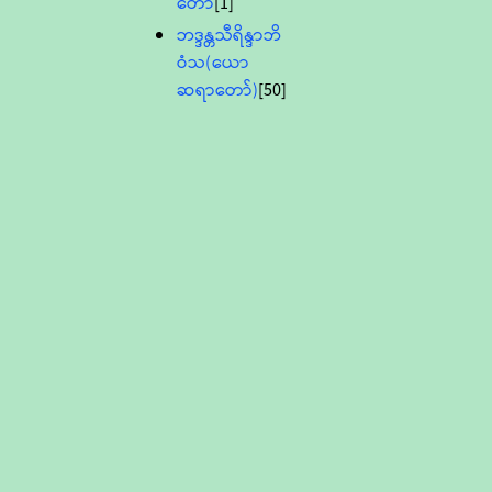
တော်
[1]
ဘဒ္ဒန္တသီရိန္ဒာဘိ
ဝံသ(ယော
ဆရာတော်)
[50]