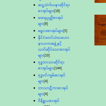
ဆဋ္ဌသံဂါယနာဆိုင်ရာ
စာအုပ်များ
[18]
ထေရုပ္ပတ္တိစာအုပ်
များ
[8]
ဓမ္မပဒစာအုပ်များ
[5]
နိုင်ငံတော်သံဃမဟာ
နာယကအဖွဲ့နှင့်
သက်ဆိုင်သောစာအုပ်
များ
[10]
ဗုဒ္ဓဘာသာဆိုင်ရာ
စာအုပ်များ
[144]
ဗုဒ္ဓဝင်ကျမ်းစာအုပ်
များ
[4]
ဘာသာဋီကာစာအုပ်
များ
[4]
ဝိနိစ္ဆယစာအုပ်