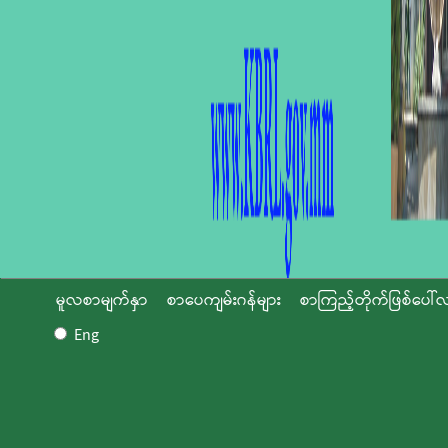
မူလစာမျက်နှာ
စာပေကျမ်းဂန်များ
စာကြည့်တိုက်ဖြစ်ပေါ်လ
Eng