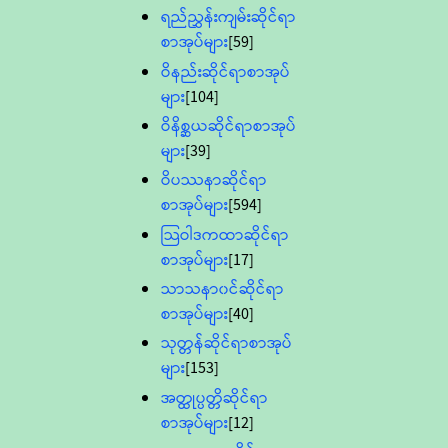
ရည်ညွှန်းကျမ်းဆိုင်ရာ
စာအုပ်များ
[59]
ဝိနည်းဆိုင်ရာစာအုပ်
များ
[104]
ဝိနိစ္ဆယဆိုင်ရာစာအုပ်
များ
[39]
ဝိပဿနာဆိုင်ရာ
စာအုပ်များ
[594]
သြဝါဒကထာဆိုင်ရာ
စာအုပ်များ
[17]
သာသနာ၀င်ဆိုင်ရာ
စာအုပ်များ
[40]
သုတ္တန်ဆိုင်ရာစာအုပ်
များ
[153]
အတ္ထုပ္ပတ္တိဆိုင်ရာ
စာအုပ်များ
[12]