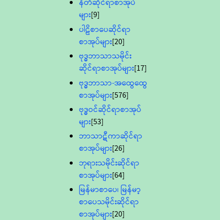
နီတိဆိုင်ရာစာအုပ်
များ
[9]
ပါဠိစာပေဆိုင်ရာ
စာအုပ်များ
[20]
ဗုဒ္ဓဘာသာသမိုင်း
ဆိုင်ရာစာအုပ်များ
[17]
ဗုဒ္ဓဘာသာ-အထွေထွေ
စာအုပ်များ
[576]
ဗုဒ္ဓဝင်ဆိုင်ရာစာအုပ်
များ
[53]
ဘာသာဋီကာဆိုင်ရာ
စာအုပ်များ
[26]
ဘုရားသမိုင်းဆိုင်ရာ
စာအုပ်များ
[64]
မြန်မာစာပေ၊ မြန်မာ့
စာပေသမိုင်းဆိုင်ရာ
စာအုပ်များ
[20]