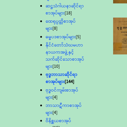
ဆဋ္ဌသံဂါယနာဆိုင်ရာ
စာအုပ်များ
[18]
ထေရုပ္ပတ္တိစာအုပ်
များ
[8]
ဓမ္မပဒစာအုပ်များ
[5]
နိုင်ငံတော်သံဃမဟာ
နာယကအဖွဲ့နှင့်
သက်ဆိုင်သောစာအုပ်
များ
[10]
ဗုဒ္ဓဘာသာဆိုင်ရာ
စာအုပ်များ
[144]
ဗုဒ္ဓဝင်ကျမ်းစာအုပ်
များ
[4]
ဘာသာဋီကာစာအုပ်
များ
[4]
ဝိနိစ္ဆယစာအုပ်