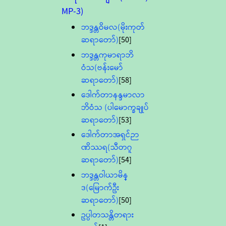
MP-3)
ဘဒ္ဒန္တဝိမလ(မိုးကုတ်
ဆရာတော်)
[50]
ဘဒ္ဒန္တကုမာရာဘိ
ဝံသ(ဗန်းမော်
ဆရာတော်)
[58]
ဒေါက်တာနန္ဒမာလာ
ဘိဝံသ (ပါမောက္ခချုပ်
ဆရာတော်)
[53]
ဒေါက်တာအရှင်ဉာ
ဏိဿရ(သီတဂူ
ဆရာတော်)
[54]
ဘဒ္ဒန္တဝါယာမိန္
ဒ(မြောက်ဦး
ဆရာတော်)
[50]
ဥပ္ပါတသန္တိတရား