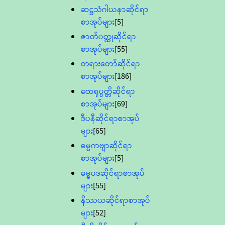
ဆဋ္ဌသံဂါယနာဆိုင်ရာ
စာအုပ်များ
[5]
ဇာတ်၀တ္ထုဆိုင်ရာ
စာအုပ်များ
[55]
တရားတော်ဆိုင်ရာ
စာအုပ်များ
[186]
ထေရုပ္ပတ္တိဆိုင်ရာ
စာအုပ်များ
[69]
ဒီပနီဆိုင်ရာစာအုပ်
များ
[65]
ဓမ္မကဗျာဆိုင်ရာ
စာအုပ်များ
[5]
ဓမ္မပဒဆိုင်ရာစာအုပ်
များ
[55]
နိဿယဆိုင်ရာစာအုပ်
များ
[52]