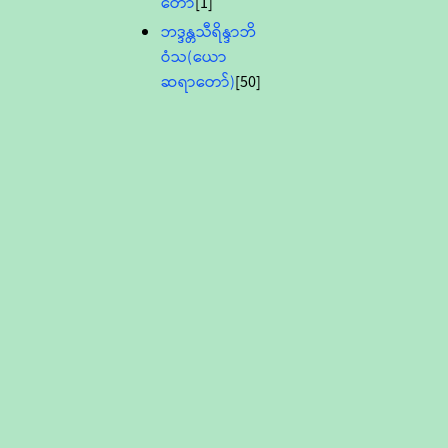
တော်
[1]
ဘဒ္ဒန္တသီရိန္ဒာဘိ
ဝံသ(ယော
ဆရာတော်)
[50]