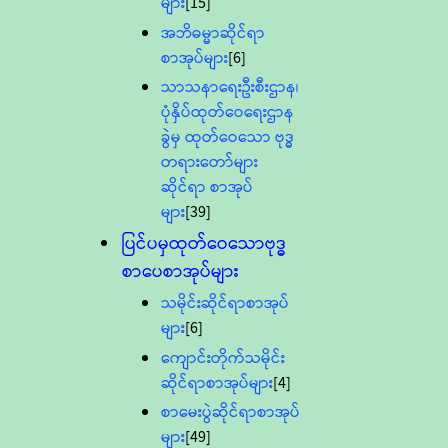
များ
[15]
အဘိဓမ္မာဆိုင်ရာ
စာအုပ်များ
[6]
သာသနာရေးဦးစီးဌာန၊
ပုံနှိပ်ထုတ်ဝေရေးဌာန
ခွဲမှ ထုတ်ဝေသော ဗုဒ္ဓ
တရားတော်များ
ဆိုင်ရာ စာအုပ်
များ
[39]
ပြင်ပမှထုတ်ဝေသောဗုဒ္ဓ
စာပေစာအုပ်များ
သမိုင်းဆိုင်ရာစာအုပ်
များ
[6]
ကျောင်းတိုက်သမိုင်း
ဆိုင်ရာစာအုပ်များ
[4]
စာမေးပွဲဆိုင်ရာစာအုပ်
များ
[49]