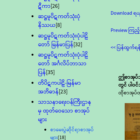
ဋီကာ
[26]
Download ရယ
ဆဋ္ဌမူပိဋကတ်သုံးပုံ
နိဿယ
[8]
Preview ကြည့်
ဆဋ္ဌမူပိဋကတ်သုံးပုံပါဠိ
တော် မြန်မာပြန်
[32]
<< ပြန်ထွက်ရန
ဆဋ္ဌမူပိဋကတ်သုံးပုံပါဠိ
တော် အင်္ဂလိပ်ဘာသာ
ပြန်
[35]
ဤစာအုပ်သ
တိပိဋကပါဠိ-မြန်မာ
တွင် ပါဝင
အဘိဓာန်
[23]
ထိုစာအုပ်တ
သာသနာရေး၀န်ကြီးဌာန
မှ ထုတ်ဝေသော စာအုပ်
များ
စာမေးပွဲဆိုင်ရာစာအုပ်
များ
[18]