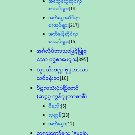
အထွေထွေဆိုင်ရာ
စာအုပ်များ
[14]
အဘိဓမ္မာဆိုင်ရာ
စာအုပ်များ
[217]
အဘိဓါန်ဆိုင်ရာ
စာအုပ်များ
[15]
အင်္ဂလိပ်ဘာသာဖြင့်ပြုစု
သော ဗုဒ္ဓစာပေများ
[895]
လူငယ်ကဏ္ဍ ဗုဒ္ဓဘာသာ
သင်ခန်းစာ
[16]
ပိဋကသုံးပုံပါဠိတော်
(ဆဋ္ဌမူ ကွန်ပျူတာစာစီ)
ဝိနည်း
[5]
သုတ္တန်
[23]
အဘိဓမ္မာ
[12]
တရားတော်များ (Audio,