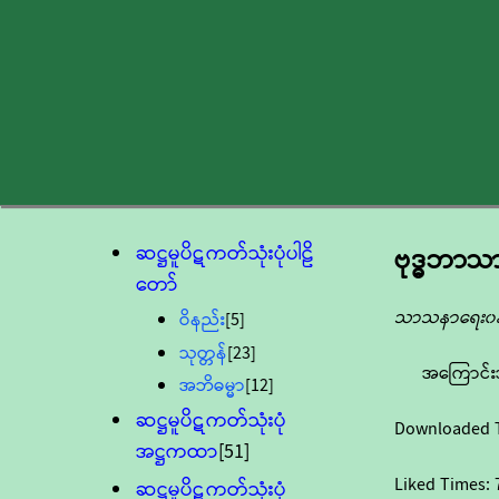
ဆဋ္ဌမူပိဋကတ်သုံးပုံပါဠိ
ဗုဒ္ဓဘာ
တော်
သာသနာရေး၀န်
ဝိနည်း
[5]
သုတ္တန်
[23]
အကြောင်း
အဘိဓမ္မာ
[12]
ဆဋ္ဌမူပိဋကတ်သုံးပုံ
Downloaded 
အဋ္ဌကထာ
[51]
Liked Times:
ဆဋ္ဌမူပိဋကတ်သုံးပုံ