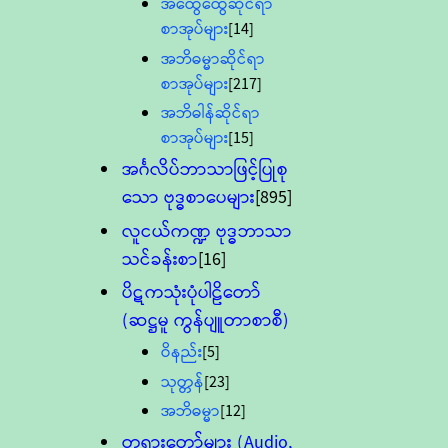
အထွေထွေဆိုင်ရာ
စာအုပ်များ
[14]
အဘိဓမ္မာဆိုင်ရာ
စာအုပ်များ
[217]
အဘိဓါန်ဆိုင်ရာ
စာအုပ်များ
[15]
အင်္ဂလိပ်ဘာသာဖြင့်ပြုစု
သော ဗုဒ္ဓစာပေများ
[895]
လူငယ်ကဏ္ဍ ဗုဒ္ဓဘာသာ
သင်ခန်းစာ
[16]
ပိဋကသုံးပုံပါဠိတော်
(ဆဋ္ဌမူ ကွန်ပျူတာစာစီ)
ဝိနည်း
[5]
သုတ္တန်
[23]
အဘိဓမ္မာ
[12]
တရားတော်များ (Audio,