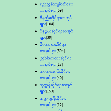
ရည်ညွှန်းကျမ်းဆိုင်ရာ
စာအုပ်များ
[59]
ဝိနည်းဆိုင်ရာစာအုပ်
များ
[104]
ဝိနိစ္ဆယဆိုင်ရာစာအုပ်
များ
[39]
ဝိပဿနာဆိုင်ရာ
စာအုပ်များ
[594]
သြဝါဒကထာဆိုင်ရာ
စာအုပ်များ
[17]
သာသနာ၀င်ဆိုင်ရာ
စာအုပ်များ
[40]
သုတ္တန်ဆိုင်ရာစာအုပ်
များ
[153]
အတ္ထုပ္ပတ္တိဆိုင်ရာ
စာအုပ်များ
[12]