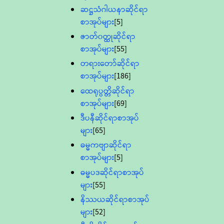
ဆဋ္ဌသံဂါယနာဆိုင်ရာ
စာအုပ်များ
[5]
ဇာတ်၀တ္ထုဆိုင်ရာ
စာအုပ်များ
[55]
တရားတော်ဆိုင်ရာ
စာအုပ်များ
[186]
ထေရုပ္ပတ္တိဆိုင်ရာ
စာအုပ်များ
[69]
ဒီပနီဆိုင်ရာစာအုပ်
များ
[65]
ဓမ္မကဗျာဆိုင်ရာ
စာအုပ်များ
[5]
ဓမ္မပဒဆိုင်ရာစာအုပ်
များ
[55]
နိဿယဆိုင်ရာစာအုပ်
များ
[52]