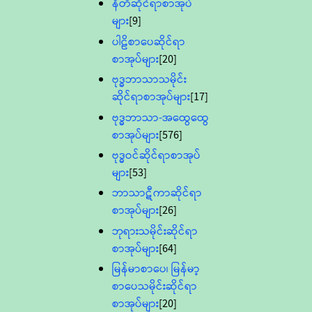
နီတိဆိုင်ရာစာအုပ်
များ
[9]
ပါဠိစာပေဆိုင်ရာ
စာအုပ်များ
[20]
ဗုဒ္ဓဘာသာသမိုင်း
ဆိုင်ရာစာအုပ်များ
[17]
ဗုဒ္ဓဘာသာ-အထွေထွေ
စာအုပ်များ
[576]
ဗုဒ္ဓဝင်ဆိုင်ရာစာအုပ်
များ
[53]
ဘာသာဋီကာဆိုင်ရာ
စာအုပ်များ
[26]
ဘုရားသမိုင်းဆိုင်ရာ
စာအုပ်များ
[64]
မြန်မာစာပေ၊ မြန်မာ့
စာပေသမိုင်းဆိုင်ရာ
စာအုပ်များ
[20]