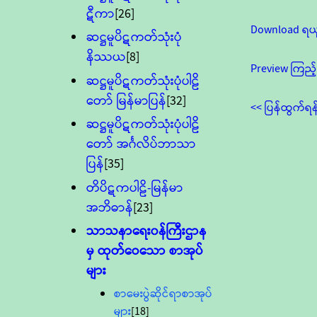
ဋီကာ
[26]
Download ရယ
ဆဋ္ဌမူပိဋကတ်သုံးပုံ
နိဿယ
[8]
Preview ကြည့်
ဆဋ္ဌမူပိဋကတ်သုံးပုံပါဠိ
တော် မြန်မာပြန်
[32]
<< ပြန်ထွက်ရန
ဆဋ္ဌမူပိဋကတ်သုံးပုံပါဠိ
တော် အင်္ဂလိပ်ဘာသာ
ပြန်
[35]
တိပိဋကပါဠိ-မြန်မာ
အဘိဓာန်
[23]
သာသနာရေး၀န်ကြီးဌာန
မှ ထုတ်ဝေသော စာအုပ်
များ
စာမေးပွဲဆိုင်ရာစာအုပ်
များ
[18]