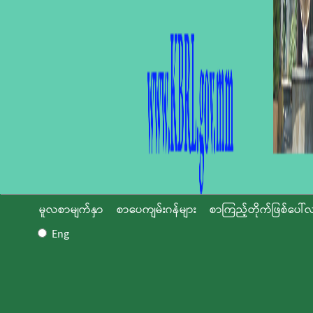
မူလစာမျက်နှာ
စာပေကျမ်းဂန်များ
စာကြည့်တိုက်ဖြစ်ပေါ်လ
Eng