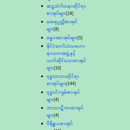
ဆဋ္ဌသံဂါယနာဆိုင်ရာ
စာအုပ်များ
[18]
ထေရုပ္ပတ္တိစာအုပ်
များ
[8]
ဓမ္မပဒစာအုပ်များ
[5]
နိုင်ငံတော်သံဃမဟာ
နာယကအဖွဲ့နှင့်
သက်ဆိုင်သောစာအုပ်
များ
[10]
ဗုဒ္ဓဘာသာဆိုင်ရာ
စာအုပ်များ
[144]
ဗုဒ္ဓဝင်ကျမ်းစာအုပ်
များ
[4]
ဘာသာဋီကာစာအုပ်
များ
[4]
ဝိနိစ္ဆယစာအုပ်