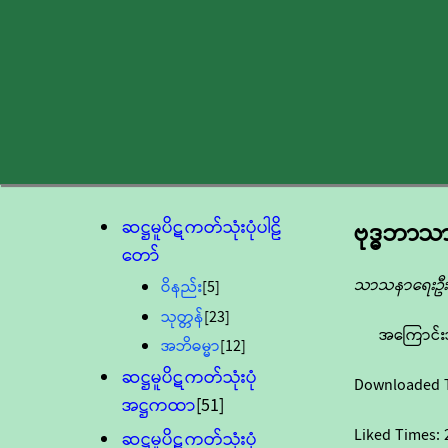
ဆဋ္ဌမူပိဋကတ်သုံးပုံပါဠိ
ဗုဒ္ဓဘာသာ
တော်
သာသနာရေးဦးစ
ဝိနည်း
[5]
သုတ္တန်
[23]
အကြောင်း
အဘိဓမ္မာ
[12]
ဆဋ္ဌမူပိဋကတ်သုံးပုံ
Downloaded 
အဋ္ဌကထာ
[51]
Liked Times:
ဆဋ္ဌမူပိဋကတ်သုံးပုံ