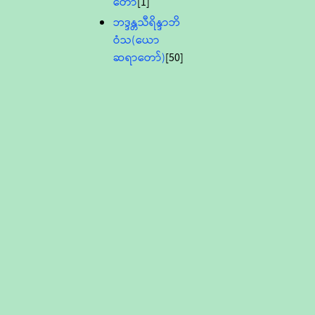
တော်
[1]
ဘဒ္ဒန္တသီရိန္ဒာဘိ
ဝံသ(ယော
ဆရာတော်)
[50]