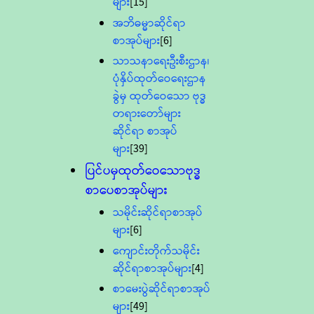
များ
[15]
အဘိဓမ္မာဆိုင်ရာ
စာအုပ်များ
[6]
သာသနာရေးဦးစီးဌာန၊
ပုံနှိပ်ထုတ်ဝေရေးဌာန
ခွဲမှ ထုတ်ဝေသော ဗုဒ္ဓ
တရားတော်များ
ဆိုင်ရာ စာအုပ်
များ
[39]
ပြင်ပမှထုတ်ဝေသောဗုဒ္ဓ
စာပေစာအုပ်များ
သမိုင်းဆိုင်ရာစာအုပ်
များ
[6]
ကျောင်းတိုက်သမိုင်း
ဆိုင်ရာစာအုပ်များ
[4]
စာမေးပွဲဆိုင်ရာစာအုပ်
များ
[49]