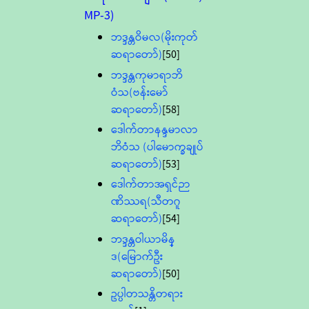
MP-3)
ဘဒ္ဒန္တဝိမလ(မိုးကုတ်
ဆရာတော်)
[50]
ဘဒ္ဒန္တကုမာရာဘိ
ဝံသ(ဗန်းမော်
ဆရာတော်)
[58]
ဒေါက်တာနန္ဒမာလာ
ဘိဝံသ (ပါမောက္ခချုပ်
ဆရာတော်)
[53]
ဒေါက်တာအရှင်ဉာ
ဏိဿရ(သီတဂူ
ဆရာတော်)
[54]
ဘဒ္ဒန္တဝါယာမိန္
ဒ(မြောက်ဦး
ဆရာတော်)
[50]
ဥပ္ပါတသန္တိတရား