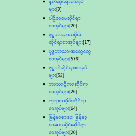
နီတိဆိုင်ရာစာအုပ်
များ
[9]
ပါဠိစာပေဆိုင်ရာ
စာအုပ်များ
[20]
ဗုဒ္ဓဘာသာသမိုင်း
ဆိုင်ရာစာအုပ်များ
[17]
ဗုဒ္ဓဘာသာ-အထွေထွေ
စာအုပ်များ
[576]
ဗုဒ္ဓဝင်ဆိုင်ရာစာအုပ်
များ
[53]
ဘာသာဋီကာဆိုင်ရာ
စာအုပ်များ
[26]
ဘုရားသမိုင်းဆိုင်ရာ
စာအုပ်များ
[64]
မြန်မာစာပေ၊ မြန်မာ့
စာပေသမိုင်းဆိုင်ရာ
စာအုပ်များ
[20]