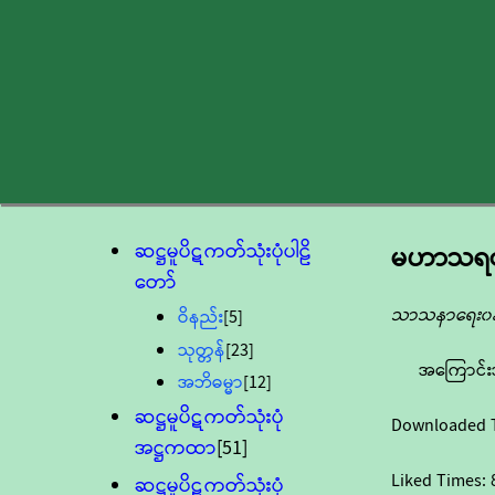
ဆဋ္ဌမူပိဋကတ်သုံးပုံပါဠိ
မဟာသရဏဂ
တော်
သာသနာရေး၀န်
ဝိနည်း
[5]
သုတ္တန်
[23]
အကြောင်း
အဘိဓမ္မာ
[12]
ဆဋ္ဌမူပိဋကတ်သုံးပုံ
Downloaded 
အဋ္ဌကထာ
[51]
Liked Times:
ဆဋ္ဌမူပိဋကတ်သုံးပုံ