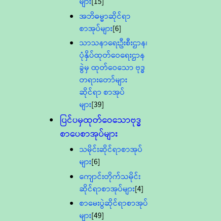
များ
[15]
အဘိဓမ္မာဆိုင်ရာ
စာအုပ်များ
[6]
သာသနာရေးဦးစီးဌာန၊
ပုံနှိပ်ထုတ်ဝေရေးဌာန
ခွဲမှ ထုတ်ဝေသော ဗုဒ္ဓ
တရားတော်များ
ဆိုင်ရာ စာအုပ်
များ
[39]
ပြင်ပမှထုတ်ဝေသောဗုဒ္ဓ
စာပေစာအုပ်များ
သမိုင်းဆိုင်ရာစာအုပ်
များ
[6]
ကျောင်းတိုက်သမိုင်း
ဆိုင်ရာစာအုပ်များ
[4]
စာမေးပွဲဆိုင်ရာစာအုပ်
များ
[49]