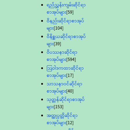
ရည်ညွှန်းကျမ်းဆိုင်ရာ
စာအုပ်များ
[59]
ဝိနည်းဆိုင်ရာစာအုပ်
များ
[104]
ဝိနိစ္ဆယဆိုင်ရာစာအုပ်
များ
[39]
ဝိပဿနာဆိုင်ရာ
စာအုပ်များ
[594]
သြဝါဒကထာဆိုင်ရာ
စာအုပ်များ
[17]
သာသနာ၀င်ဆိုင်ရာ
စာအုပ်များ
[40]
သုတ္တန်ဆိုင်ရာစာအုပ်
များ
[153]
အတ္ထုပ္ပတ္တိဆိုင်ရာ
စာအုပ်များ
[12]