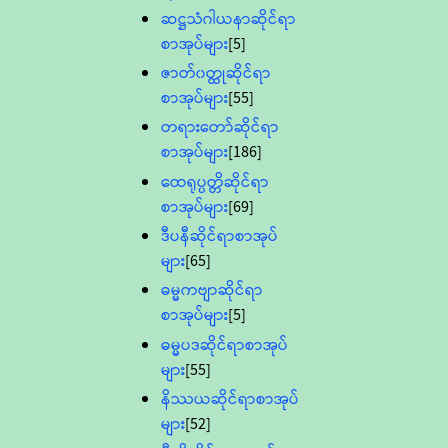
ဆဋ္ဌသံဂါယနာဆိုင်ရာ
စာအုပ်များ
[5]
ဇာတ်၀တ္ထုဆိုင်ရာ
စာအုပ်များ
[55]
တရားတော်ဆိုင်ရာ
စာအုပ်များ
[186]
ထေရုပ္ပတ္တိဆိုင်ရာ
စာအုပ်များ
[69]
ဒီပနီဆိုင်ရာစာအုပ်
များ
[65]
ဓမ္မကဗျာဆိုင်ရာ
စာအုပ်များ
[5]
ဓမ္မပဒဆိုင်ရာစာအုပ်
များ
[55]
နိဿယဆိုင်ရာစာအုပ်
များ
[52]