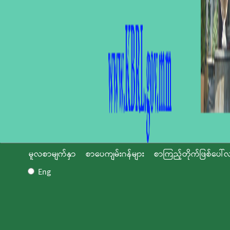
မူလစာမျက်နှာ
စာပေကျမ်းဂန်များ
စာကြည့်တိုက်ဖြစ်ပေါ်လ
Eng