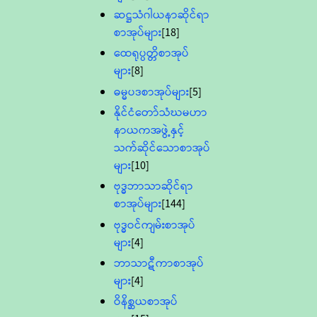
ဆဋ္ဌသံဂါယနာဆိုင်ရာ
စာအုပ်များ
[18]
ထေရုပ္ပတ္တိစာအုပ်
များ
[8]
ဓမ္မပဒစာအုပ်များ
[5]
နိုင်ငံတော်သံဃမဟာ
နာယကအဖွဲ့နှင့်
သက်ဆိုင်သောစာအုပ်
များ
[10]
ဗုဒ္ဓဘာသာဆိုင်ရာ
စာအုပ်များ
[144]
ဗုဒ္ဓဝင်ကျမ်းစာအုပ်
များ
[4]
ဘာသာဋီကာစာအုပ်
များ
[4]
ဝိနိစ္ဆယစာအုပ်