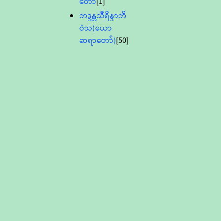
တော်
[1]
ဘဒ္ဒန္တသီရိန္ဒာဘိ
ဝံသ(ယော
ဆရာတော်)
[50]