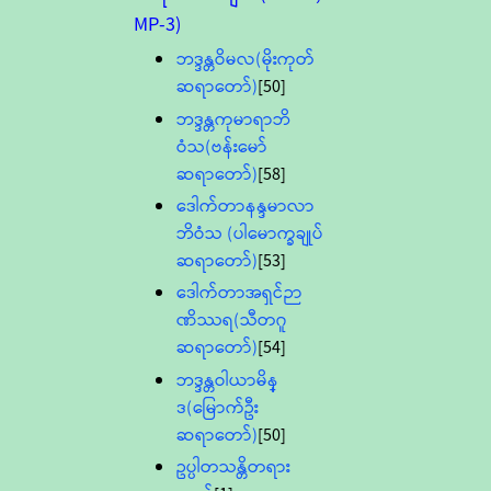
MP-3)
ဘဒ္ဒန္တဝိမလ(မိုးကုတ်
ဆရာတော်)
[50]
ဘဒ္ဒန္တကုမာရာဘိ
ဝံသ(ဗန်းမော်
ဆရာတော်)
[58]
ဒေါက်တာနန္ဒမာလာ
ဘိဝံသ (ပါမောက္ခချုပ်
ဆရာတော်)
[53]
ဒေါက်တာအရှင်ဉာ
ဏိဿရ(သီတဂူ
ဆရာတော်)
[54]
ဘဒ္ဒန္တဝါယာမိန္
ဒ(မြောက်ဦး
ဆရာတော်)
[50]
ဥပ္ပါတသန္တိတရား