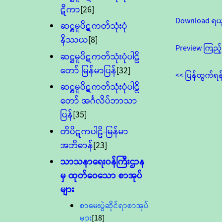
ဋီကာ
[26]
Download ရယ
ဆဋ္ဌမူပိဋကတ်သုံးပုံ
နိဿယ
[8]
Preview ကြည့်
ဆဋ္ဌမူပိဋကတ်သုံးပုံပါဠိ
တော် မြန်မာပြန်
[32]
<< ပြန်ထွက်ရန
ဆဋ္ဌမူပိဋကတ်သုံးပုံပါဠိ
တော် အင်္ဂလိပ်ဘာသာ
ပြန်
[35]
တိပိဋကပါဠိ-မြန်မာ
အဘိဓာန်
[23]
သာသနာရေး၀န်ကြီးဌာန
မှ ထုတ်ဝေသော စာအုပ်
များ
စာမေးပွဲဆိုင်ရာစာအုပ်
များ
[18]