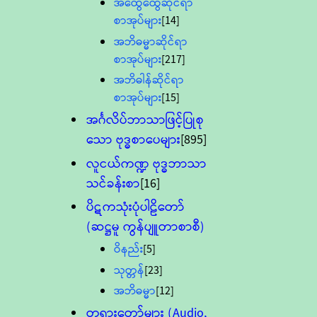
အထွေထွေဆိုင်ရာ
စာအုပ်များ
[14]
အဘိဓမ္မာဆိုင်ရာ
စာအုပ်များ
[217]
အဘိဓါန်ဆိုင်ရာ
စာအုပ်များ
[15]
အင်္ဂလိပ်ဘာသာဖြင့်ပြုစု
သော ဗုဒ္ဓစာပေများ
[895]
လူငယ်ကဏ္ဍ ဗုဒ္ဓဘာသာ
သင်ခန်းစာ
[16]
ပိဋကသုံးပုံပါဠိတော်
(ဆဋ္ဌမူ ကွန်ပျူတာစာစီ)
ဝိနည်း
[5]
သုတ္တန်
[23]
အဘိဓမ္မာ
[12]
တရားတော်များ (Audio,