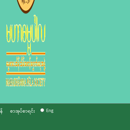
Eng
န်
စာအုပ်စာရင်း