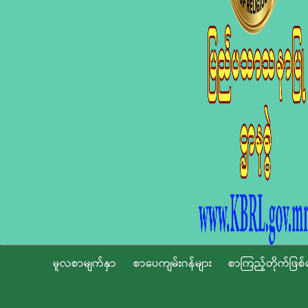
မူလစာမျက်နှာ
စာပေကျမ်းဂန်များ
စာကြည့်တိုက်ဖြစ်