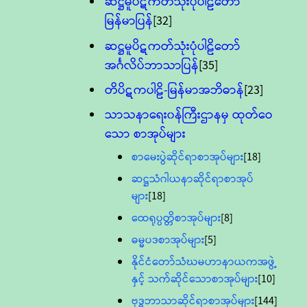
ဆဋ္ဌမူပိဋကတ်သုံးပုံပါဠိတော်
မြန်မာပြန်
[32]
ဆဋ္ဌမူပိဋကတ်သုံးပုံပါဠိတော်
အင်္ဂလိပ်ဘာသာပြန်
[35]
တိပိဋကပါဠိ-မြန်မာအဘိဓာန်
[23]
သာသနာရေး၀န်ကြီးဌာနမှ ထုတ်ဝေ
သော စာအုပ်များ
စာမေးပွဲဆိုင်ရာစာအုပ်များ
[18]
ဆဋ္ဌသံဂါယနာဆိုင်ရာစာအုပ်
များ
[18]
ထေရုပ္ပတ္တိစာအုပ်များ
[8]
ဓမ္မပဒစာအုပ်များ
[5]
နိုင်ငံတော်သံဃမဟာနာယကအဖွဲ့
နှင့် သက်ဆိုင်သောစာအုပ်များ
[10]
ဗုဒ္ဓဘာသာဆိုင်ရာစာအုပ်များ
[144]