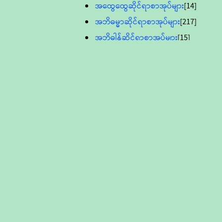
အထွေထွေဆိုင်ရာစာအုပ်များ
[14]
အဘိဓမ္မာဆိုင်ရာစာအုပ်များ
[217]
အဘိဓါန်ဆိုင်ရာစာအုပ်များ
[15]
အင်္ဂလိပ်ဘာသာဖြင့်ပြုစုသော ဗုဒ္ဓ
စာပေများ
[895]
လူငယ်ကဏ္ဍ ဗုဒ္ဓဘာသာ
သင်ခန်းစာ
[16]
ပိဋကသုံးပုံပါဠိတော် (ဆဋ္ဌမူ
ကွန်ပျူတာစာစီ)
ဝိနည်း
[5]
သုတ္တန်
[23]
အဘိဓမ္မာ
[12]
တရားတော်များ (Audio, MP-3)
ဘဒ္ဒန္တဝိမလ(မိုးကုတ်ဆရာတော်)