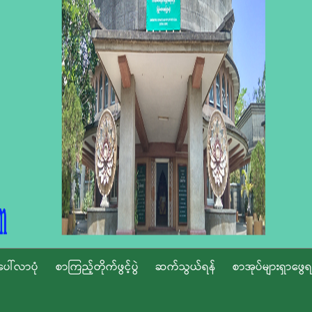
ပေါ်လာပုံ
စာကြည့်တိုက်ဖွင့်ပွဲ
ဆက်သွယ်ရန်
စာအုပ်များရှာဖွေရ