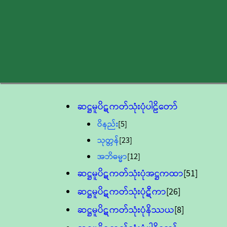
ဆဋ္ဌမူပိဋကတ်သုံးပုံပါဠိတော်
ဝိနည်း
[5]
သုတ္တန်
[23]
အဘိဓမ္မာ
[12]
ဆဋ္ဌမူပိဋကတ်သုံးပုံအဋ္ဌကထာ
[51]
ဆဋ္ဌမူပိဋကတ်သုံးပုံဋီကာ
[26]
ဆဋ္ဌမူပိဋကတ်သုံးပုံနိဿယ
[8]