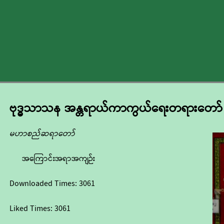
ဗုဒ္ဓသာသန အန္တရာယ်ကာကွယ်ရေးတရားတော်
မဟာစည်ဆရာတော်
အကြောင်းအရာအကျဉ်း
Downloaded Times:
3061
Liked Times:
3061