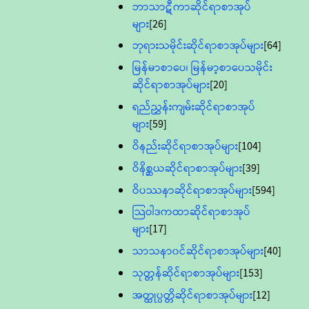
ဘာသာဋီကာဆိုင်ရာစာအုပ်
များ
[26]
ဘုရားသမိုင်းဆိုင်ရာစာအုပ်များ
[64]
မြန်မာစာပေ၊ မြန်မာ့စာပေသမိုင်း
ဆိုင်ရာစာအုပ်များ
[20]
ရည်ညွှန်းကျမ်းဆိုင်ရာစာအုပ်
များ
[59]
ဝိနည်းဆိုင်ရာစာအုပ်များ
[104]
ဝိနိစ္ဆယဆိုင်ရာစာအုပ်များ
[39]
ဝိပဿနာဆိုင်ရာစာအုပ်များ
[594]
သြဝါဒကထာဆိုင်ရာစာအုပ်
များ
[17]
သာသနာ၀င်ဆိုင်ရာစာအုပ်များ
[40]
သုတ္တန်ဆိုင်ရာစာအုပ်များ
[153]
အတ္ထုပ္ပတ္တိဆိုင်ရာစာအုပ်များ
[12]