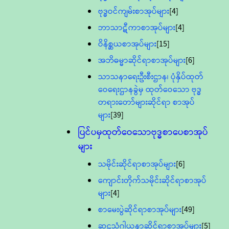
ဗုဒ္ဓဝင်ကျမ်းစာအုပ်များ
[4]
ဘာသာဋီကာစာအုပ်များ
[4]
ဝိနိစ္ဆယစာအုပ်များ
[15]
အဘိဓမ္မာဆိုင်ရာစာအုပ်များ
[6]
သာသနာရေးဦးစီးဌာန၊ ပုံနှိပ်ထုတ်
ဝေရေးဌာနခွဲမှ ထုတ်ဝေသော ဗုဒ္ဓ
တရားတော်များဆိုင်ရာ စာအုပ်
များ
[39]
ပြင်ပမှထုတ်ဝေသောဗုဒ္ဓစာပေစာအုပ်
များ
သမိုင်းဆိုင်ရာစာအုပ်များ
[6]
ကျောင်းတိုက်သမိုင်းဆိုင်ရာစာအုပ်
များ
[4]
စာမေးပွဲဆိုင်ရာစာအုပ်များ
[49]
ဆဋ္ဌသံဂါယနာဆိုင်ရာစာအုပ်များ
[5]