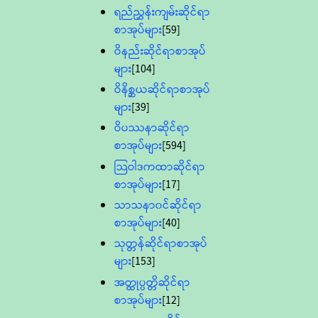
ရည်ညွှန်းကျမ်းဆိုင်ရာ
စာအုပ်များ
[59]
ဝိနည်းဆိုင်ရာစာအုပ်
များ
[104]
ဝိနိစ္ဆယဆိုင်ရာစာအုပ်
များ
[39]
ဝိပဿနာဆိုင်ရာ
စာအုပ်များ
[594]
သြဝါဒကထာဆိုင်ရာ
စာအုပ်များ
[17]
သာသနာ၀င်ဆိုင်ရာ
စာအုပ်များ
[40]
သုတ္တန်ဆိုင်ရာစာအုပ်
များ
[153]
အတ္ထုပ္ပတ္တိဆိုင်ရာ
စာအုပ်များ
[12]