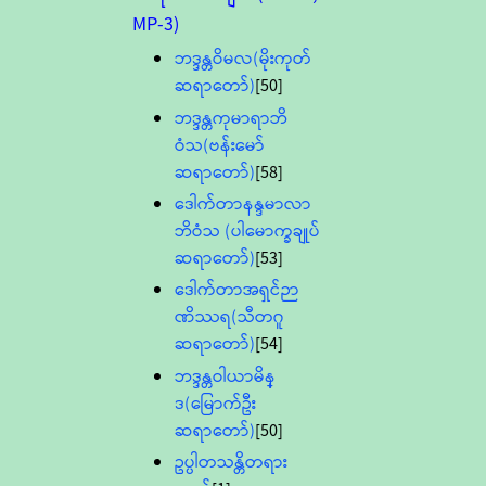
MP-3)
ဘဒ္ဒန္တဝိမလ(မိုးကုတ်
ဆရာတော်)
[50]
ဘဒ္ဒန္တကုမာရာဘိ
ဝံသ(ဗန်းမော်
ဆရာတော်)
[58]
ဒေါက်တာနန္ဒမာလာ
ဘိဝံသ (ပါမောက္ခချုပ်
ဆရာတော်)
[53]
ဒေါက်တာအရှင်ဉာ
ဏိဿရ(သီတဂူ
ဆရာတော်)
[54]
ဘဒ္ဒန္တဝါယာမိန္
ဒ(မြောက်ဦး
ဆရာတော်)
[50]
ဥပ္ပါတသန္တိတရား