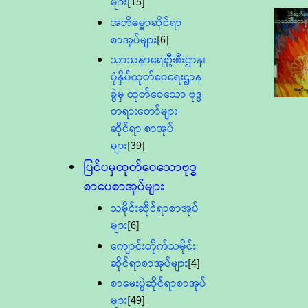
များ
[15]
အဘိဓမ္မာဆိုင်ရာ
စာအုပ်များ
[6]
သာသနာရေးဦးစီးဌာန၊
ပုံနှိပ်ထုတ်ဝေရေးဌာန
ခွဲမှ ထုတ်ဝေသော ဗုဒ္ဓ
တရားတော်များ
ဆိုင်ရာ စာအုပ်
များ
[39]
ပြင်ပမှထုတ်ဝေသောဗုဒ္ဓ
စာပေစာအုပ်များ
သမိုင်းဆိုင်ရာစာအုပ်
များ
[6]
ကျောင်းတိုက်သမိုင်း
ဆိုင်ရာစာအုပ်များ
[4]
စာမေးပွဲဆိုင်ရာစာအုပ်
များ
[49]