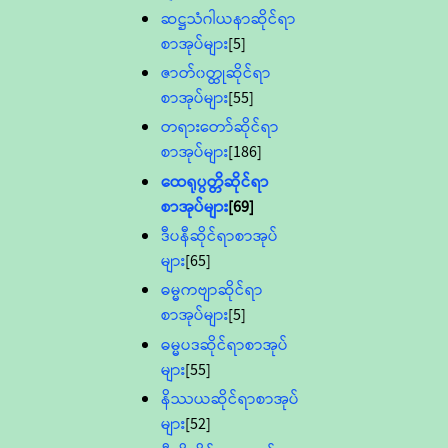
ဆဋ္ဌသံဂါယနာဆိုင်ရာ
စာအုပ်များ
[5]
ဇာတ်၀တ္ထုဆိုင်ရာ
စာအုပ်များ
[55]
တရားတော်ဆိုင်ရာ
စာအုပ်များ
[186]
ထေရုပ္ပတ္တိဆိုင်ရာ
စာအုပ်များ
[69]
ဒီပနီဆိုင်ရာစာအုပ်
များ
[65]
ဓမ္မကဗျာဆိုင်ရာ
စာအုပ်များ
[5]
ဓမ္မပဒဆိုင်ရာစာအုပ်
များ
[55]
နိဿယဆိုင်ရာစာအုပ်
များ
[52]