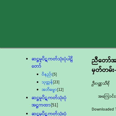
ဆဋ္ဌမူပိဋကတ်သုံးပုံပါဠိ
ညီတော်အ
တော်
မှတ်တမ်း
ဝိနည်း
[5]
သုတ္တန်
[23]
ဦး၀ဏ္ဏသီရိ
အဘိဓမ္မာ
[12]
အကြောင်း
ဆဋ္ဌမူပိဋကတ်သုံးပုံ
အဋ္ဌကထာ
[51]
Downloaded 
ဆဋ္ဌမူပိဋကတ်သုံးပုံ