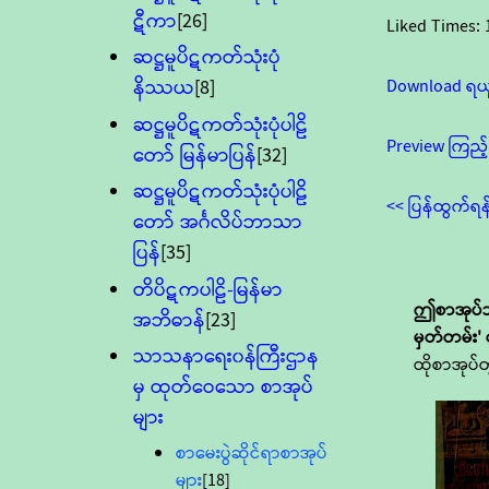
ဋီကာ
[26]
Liked Times:
ဆဋ္ဌမူပိဋကတ်သုံးပုံ
Download ရယ
နိဿယ
[8]
ဆဋ္ဌမူပိဋကတ်သုံးပုံပါဠိ
Preview ကြည့်
တော် မြန်မာပြန်
[32]
ဆဋ္ဌမူပိဋကတ်သုံးပုံပါဠိ
<< ပြန်ထွက်ရန
တော် အင်္ဂလိပ်ဘာသာ
ပြန်
[35]
တိပိဋကပါဠိ-မြန်မာ
ဤစာအုပ်
အဘိဓာန်
[23]
မှတ်တမ်း'
သာသနာရေး၀န်ကြီးဌာန
ထိုစာအုပ်တ
မှ ထုတ်ဝေသော စာအုပ်
များ
စာမေးပွဲဆိုင်ရာစာအုပ်
များ
[18]