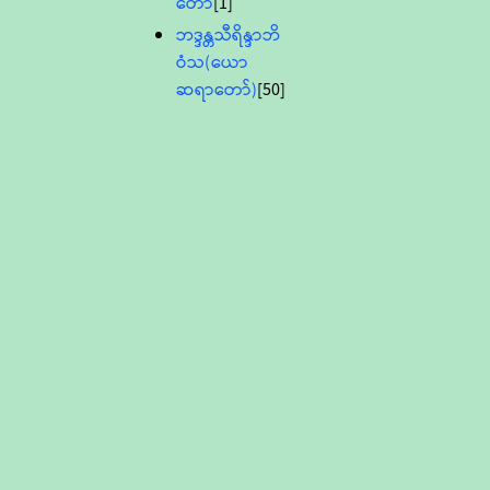
တော်
[1]
ဘဒ္ဒန္တသီရိန္ဒာဘိ
ဝံသ(ယော
ဆရာတော်)
[50]