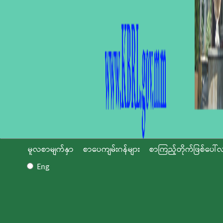
မူလစာမျက်နှာ
စာပေကျမ်းဂန်များ
စာကြည့်တိုက်ဖြစ်ပေါ်လ
Eng