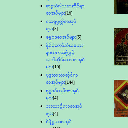
ဆဋ္ဌသံဂါယနာဆိုင်ရာ
စာအုပ်များ
[18]
ထေရုပ္ပတ္တိစာအုပ်
များ
[8]
ဓမ္မပဒစာအုပ်များ
[5]
နိုင်ငံတော်သံဃမဟာ
နာယကအဖွဲ့နှင့်
သက်ဆိုင်သောစာအုပ်
များ
[10]
ဗုဒ္ဓဘာသာဆိုင်ရာ
စာအုပ်များ
[144]
ဗုဒ္ဓဝင်ကျမ်းစာအုပ်
များ
[4]
ဘာသာဋီကာစာအုပ်
များ
[4]
ဝိနိစ္ဆယစာအုပ်