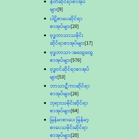
နီတိဆိုင်ရာစာအုပ်
များ
[9]
ပါဠိစာပေဆိုင်ရာ
စာအုပ်များ
[20]
ဗုဒ္ဓဘာသာသမိုင်း
ဆိုင်ရာစာအုပ်များ
[17]
ဗုဒ္ဓဘာသာ-အထွေထွေ
စာအုပ်များ
[576]
ဗုဒ္ဓဝင်ဆိုင်ရာစာအုပ်
များ
[53]
ဘာသာဋီကာဆိုင်ရာ
စာအုပ်များ
[26]
ဘုရားသမိုင်းဆိုင်ရာ
စာအုပ်များ
[64]
မြန်မာစာပေ၊ မြန်မာ့
စာပေသမိုင်းဆိုင်ရာ
စာအုပ်များ
[20]