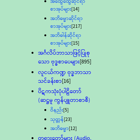
အထွေထွေဆိုင်ရာ
စာအုပ်များ
[14]
အဘိဓမ္မာဆိုင်ရာ
စာအုပ်များ
[217]
အဘိဓါန်ဆိုင်ရာ
စာအုပ်များ
[15]
အင်္ဂလိပ်ဘာသာဖြင့်ပြုစု
သော ဗုဒ္ဓစာပေများ
[895]
လူငယ်ကဏ္ဍ ဗုဒ္ဓဘာသာ
သင်ခန်းစာ
[16]
ပိဋကသုံးပုံပါဠိတော်
(ဆဋ္ဌမူ ကွန်ပျူတာစာစီ)
ဝိနည်း
[5]
သုတ္တန်
[23]
အဘိဓမ္မာ
[12]
တရားတော်များ (Audio,