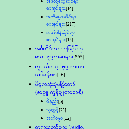
အထွေထွေဆိုင်ရာ
စာအုပ်များ
[14]
အဘိဓမ္မာဆိုင်ရာ
စာအုပ်များ
[217]
အဘိဓါန်ဆိုင်ရာ
စာအုပ်များ
[15]
အင်္ဂလိပ်ဘာသာဖြင့်ပြုစု
သော ဗုဒ္ဓစာပေများ
[895]
လူငယ်ကဏ္ဍ ဗုဒ္ဓဘာသာ
သင်ခန်းစာ
[16]
ပိဋကသုံးပုံပါဠိတော်
(ဆဋ္ဌမူ ကွန်ပျူတာစာစီ)
ဝိနည်း
[5]
သုတ္တန်
[23]
အဘိဓမ္မာ
[12]
တရားတော်များ (Audio,