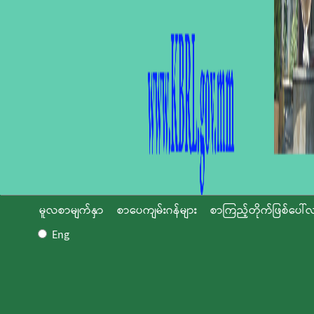
မူလစာမျက်နှာ
စာပေကျမ်းဂန်များ
စာကြည့်တိုက်ဖြစ်ပေါ်လ
Eng