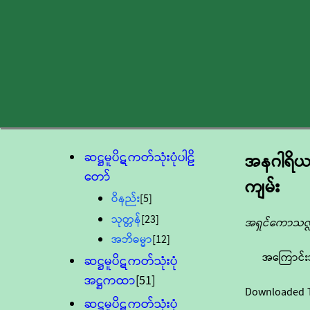
ဆဋ္ဌမူပိဋကတ်သုံးပုံပါဠိ
အနဂါရိယဂ
တော်
ကျမ်း
ဝိနည်း
[5]
သုတ္တန်
[23]
အရှင်ကောသလ
အဘိဓမ္မာ
[12]
အကြောင်း
ဆဋ္ဌမူပိဋကတ်သုံးပုံ
အဋ္ဌကထာ
[51]
Downloaded 
ဆဋ္ဌမူပိဋကတ်သုံးပုံ