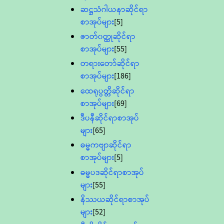
ဆဋ္ဌသံဂါယနာဆိုင်ရာ
စာအုပ်များ
[5]
ဇာတ်၀တ္ထုဆိုင်ရာ
စာအုပ်များ
[55]
တရားတော်ဆိုင်ရာ
စာအုပ်များ
[186]
ထေရုပ္ပတ္တိဆိုင်ရာ
စာအုပ်များ
[69]
ဒီပနီဆိုင်ရာစာအုပ်
များ
[65]
ဓမ္မကဗျာဆိုင်ရာ
စာအုပ်များ
[5]
ဓမ္မပဒဆိုင်ရာစာအုပ်
များ
[55]
နိဿယဆိုင်ရာစာအုပ်
များ
[52]