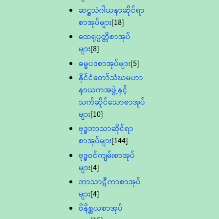
ဆဋ္ဌသံဂါယနာဆိုင်ရာ
စာအုပ်များ
[18]
ထေရုပ္ပတ္တိစာအုပ်
များ
[8]
ဓမ္မပဒစာအုပ်များ
[5]
နိုင်ငံတော်သံဃမဟာ
နာယကအဖွဲ့နှင့်
သက်ဆိုင်သောစာအုပ်
များ
[10]
ဗုဒ္ဓဘာသာဆိုင်ရာ
စာအုပ်များ
[144]
ဗုဒ္ဓဝင်ကျမ်းစာအုပ်
များ
[4]
ဘာသာဋီကာစာအုပ်
များ
[4]
ဝိနိစ္ဆယစာအုပ်