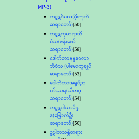
MP-3)
ဘဒ္ဒန္တဝိမလ(မိုးကုတ်
ဆရာတော်)
[50]
ဘဒ္ဒန္တကုမာရာဘိ
ဝံသ(ဗန်းမော်
ဆရာတော်)
[58]
ဒေါက်တာနန္ဒမာလာ
ဘိဝံသ (ပါမောက္ခချုပ်
ဆရာတော်)
[53]
ဒေါက်တာအရှင်ဉာ
ဏိဿရ(သီတဂူ
ဆရာတော်)
[54]
ဘဒ္ဒန္တဝါယာမိန္
ဒ(မြောက်ဦး
ဆရာတော်)
[50]
ဥပ္ပါတသန္တိတရား