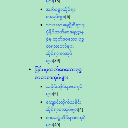
များ
[15]
အဘိဓမ္မာဆိုင်ရာ
စာအုပ်များ
[6]
သာသနာရေးဦးစီးဌာန၊
ပုံနှိပ်ထုတ်ဝေရေးဌာန
ခွဲမှ ထုတ်ဝေသော ဗုဒ္ဓ
တရားတော်များ
ဆိုင်ရာ စာအုပ်
များ
[39]
ပြင်ပမှထုတ်ဝေသောဗုဒ္ဓ
စာပေစာအုပ်များ
သမိုင်းဆိုင်ရာစာအုပ်
များ
[6]
ကျောင်းတိုက်သမိုင်း
ဆိုင်ရာစာအုပ်များ
[4]
စာမေးပွဲဆိုင်ရာစာအုပ်
များ
[49]