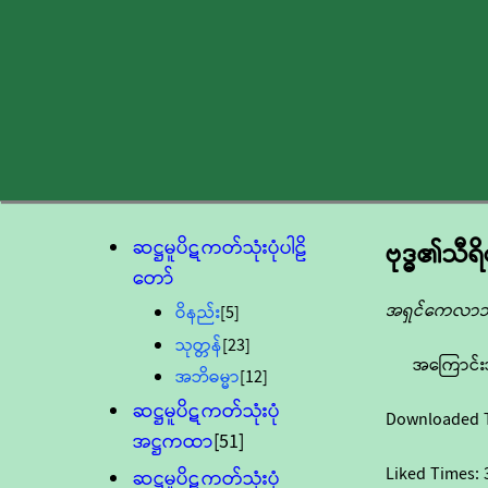
ဆဋ္ဌမူပိဋကတ်သုံးပုံပါဠိ
ဗုဒ္ဓ၏သီရိ
တော်
အရှင်ကေလာ
ဝိနည်း
[5]
သုတ္တန်
[23]
အကြောင်း
အဘိဓမ္မာ
[12]
ဆဋ္ဌမူပိဋကတ်သုံးပုံ
Downloaded 
အဋ္ဌကထာ
[51]
Liked Times:
ဆဋ္ဌမူပိဋကတ်သုံးပုံ