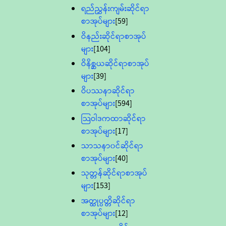
ရည်ညွှန်းကျမ်းဆိုင်ရာ
စာအုပ်များ
[59]
ဝိနည်းဆိုင်ရာစာအုပ်
များ
[104]
ဝိနိစ္ဆယဆိုင်ရာစာအုပ်
များ
[39]
ဝိပဿနာဆိုင်ရာ
စာအုပ်များ
[594]
သြဝါဒကထာဆိုင်ရာ
စာအုပ်များ
[17]
သာသနာ၀င်ဆိုင်ရာ
စာအုပ်များ
[40]
သုတ္တန်ဆိုင်ရာစာအုပ်
များ
[153]
အတ္ထုပ္ပတ္တိဆိုင်ရာ
စာအုပ်များ
[12]