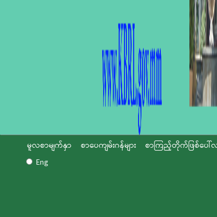
မူလစာမျက်နှာ
စာပေကျမ်းဂန်များ
စာကြည့်တိုက်ဖြစ်ပေါ်လ
Eng