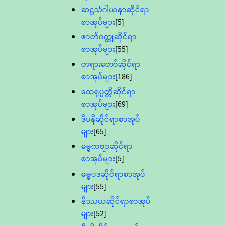
ဆဋ္ဌသံဂါယနာဆိုင်ရာ
စာအုပ်များ
[5]
ဇာတ်၀တ္ထုဆိုင်ရာ
စာအုပ်များ
[55]
တရားတော်ဆိုင်ရာ
စာအုပ်များ
[186]
ထေရုပ္ပတ္တိဆိုင်ရာ
စာအုပ်များ
[69]
ဒီပနီဆိုင်ရာစာအုပ်
များ
[65]
ဓမ္မကဗျာဆိုင်ရာ
စာအုပ်များ
[5]
ဓမ္မပဒဆိုင်ရာစာအုပ်
များ
[55]
နိဿယဆိုင်ရာစာအုပ်
များ
[52]