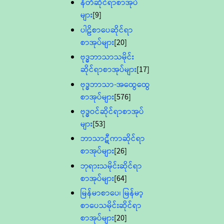
နီတိဆိုင်ရာစာအုပ်
များ
[9]
ပါဠိစာပေဆိုင်ရာ
စာအုပ်များ
[20]
ဗုဒ္ဓဘာသာသမိုင်း
ဆိုင်ရာစာအုပ်များ
[17]
ဗုဒ္ဓဘာသာ-အထွေထွေ
စာအုပ်များ
[576]
ဗုဒ္ဓဝင်ဆိုင်ရာစာအုပ်
များ
[53]
ဘာသာဋီကာဆိုင်ရာ
စာအုပ်များ
[26]
ဘုရားသမိုင်းဆိုင်ရာ
စာအုပ်များ
[64]
မြန်မာစာပေ၊ မြန်မာ့
စာပေသမိုင်းဆိုင်ရာ
စာအုပ်များ
[20]