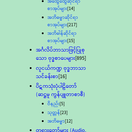
အထွေထွေဆိုင်ရာ
စာအုပ်များ
[14]
အဘိဓမ္မာဆိုင်ရာ
စာအုပ်များ
[217]
အဘိဓါန်ဆိုင်ရာ
စာအုပ်များ
[15]
အင်္ဂလိပ်ဘာသာဖြင့်ပြုစု
သော ဗုဒ္ဓစာပေများ
[895]
လူငယ်ကဏ္ဍ ဗုဒ္ဓဘာသာ
သင်ခန်းစာ
[16]
ပိဋကသုံးပုံပါဠိတော်
(ဆဋ္ဌမူ ကွန်ပျူတာစာစီ)
ဝိနည်း
[5]
သုတ္တန်
[23]
အဘိဓမ္မာ
[12]
တရားတော်များ (Audio,