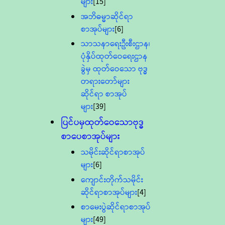
များ
[15]
အဘိဓမ္မာဆိုင်ရာ
စာအုပ်များ
[6]
သာသနာရေးဦးစီးဌာန၊
ပုံနှိပ်ထုတ်ဝေရေးဌာန
ခွဲမှ ထုတ်ဝေသော ဗုဒ္ဓ
တရားတော်များ
ဆိုင်ရာ စာအုပ်
များ
[39]
ပြင်ပမှထုတ်ဝေသောဗုဒ္ဓ
စာပေစာအုပ်များ
သမိုင်းဆိုင်ရာစာအုပ်
များ
[6]
ကျောင်းတိုက်သမိုင်း
ဆိုင်ရာစာအုပ်များ
[4]
စာမေးပွဲဆိုင်ရာစာအုပ်
များ
[49]