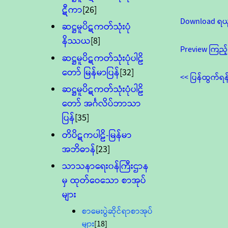
ဋီကာ
[26]
Download ရယ
ဆဋ္ဌမူပိဋကတ်သုံးပုံ
နိဿယ
[8]
Preview ကြည့်
ဆဋ္ဌမူပိဋကတ်သုံးပုံပါဠိ
တော် မြန်မာပြန်
[32]
<< ပြန်ထွက်ရန
ဆဋ္ဌမူပိဋကတ်သုံးပုံပါဠိ
တော် အင်္ဂလိပ်ဘာသာ
ပြန်
[35]
တိပိဋကပါဠိ-မြန်မာ
အဘိဓာန်
[23]
သာသနာရေး၀န်ကြီးဌာန
မှ ထုတ်ဝေသော စာအုပ်
များ
စာမေးပွဲဆိုင်ရာစာအုပ်
များ
[18]