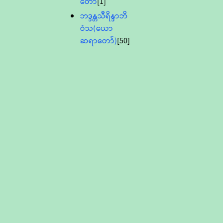
တော်
[1]
ဘဒ္ဒန္တသီရိန္ဒာဘိ
ဝံသ(ယော
ဆရာတော်)
[50]