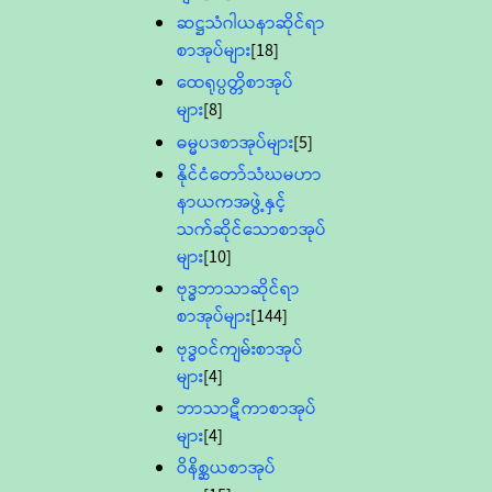
ဆဋ္ဌသံဂါယနာဆိုင်ရာ
စာအုပ်များ
[18]
ထေရုပ္ပတ္တိစာအုပ်
များ
[8]
ဓမ္မပဒစာအုပ်များ
[5]
နိုင်ငံတော်သံဃမဟာ
နာယကအဖွဲ့နှင့်
သက်ဆိုင်သောစာအုပ်
များ
[10]
ဗုဒ္ဓဘာသာဆိုင်ရာ
စာအုပ်များ
[144]
ဗုဒ္ဓဝင်ကျမ်းစာအုပ်
များ
[4]
ဘာသာဋီကာစာအုပ်
များ
[4]
ဝိနိစ္ဆယစာအုပ်