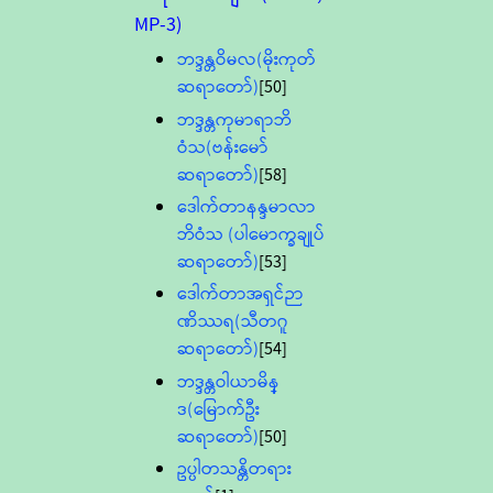
MP-3)
ဘဒ္ဒန္တဝိမလ(မိုးကုတ်
ဆရာတော်)
[50]
ဘဒ္ဒန္တကုမာရာဘိ
ဝံသ(ဗန်းမော်
ဆရာတော်)
[58]
ဒေါက်တာနန္ဒမာလာ
ဘိဝံသ (ပါမောက္ခချုပ်
ဆရာတော်)
[53]
ဒေါက်တာအရှင်ဉာ
ဏိဿရ(သီတဂူ
ဆရာတော်)
[54]
ဘဒ္ဒန္တဝါယာမိန္
ဒ(မြောက်ဦး
ဆရာတော်)
[50]
ဥပ္ပါတသန္တိတရား