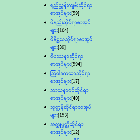
ရည်ညွှန်းကျမ်းဆိုင်ရာ
စာအုပ်များ
[59]
ဝိနည်းဆိုင်ရာစာအုပ်
များ
[104]
ဝိနိစ္ဆယဆိုင်ရာစာအုပ်
များ
[39]
ဝိပဿနာဆိုင်ရာ
စာအုပ်များ
[594]
သြဝါဒကထာဆိုင်ရာ
စာအုပ်များ
[17]
သာသနာ၀င်ဆိုင်ရာ
စာအုပ်များ
[40]
သုတ္တန်ဆိုင်ရာစာအုပ်
များ
[153]
အတ္ထုပ္ပတ္တိဆိုင်ရာ
စာအုပ်များ
[12]