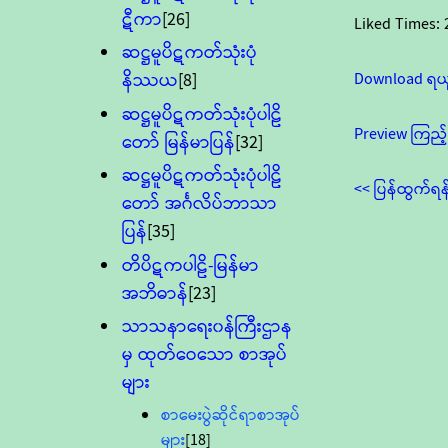
ဋီကာ
[26]
Liked Times:
ဆဋ္ဌမူပိဋကတ်သုံးပုံ
Download ရယ
နိဿယ
[8]
ဆဋ္ဌမူပိဋကတ်သုံးပုံပါဠိ
Preview ကြည့်
တော် မြန်မာပြန်
[32]
ဆဋ္ဌမူပိဋကတ်သုံးပုံပါဠိ
<< ပြန်ထွက်ရန
တော် အင်္ဂလိပ်ဘာသာ
ပြန်
[35]
တိပိဋကပါဠိ-မြန်မာ
အဘိဓာန်
[23]
သာသနာရေး၀န်ကြီးဌာန
မှ ထုတ်ဝေသော စာအုပ်
များ
စာမေးပွဲဆိုင်ရာစာအုပ်
များ
[18]