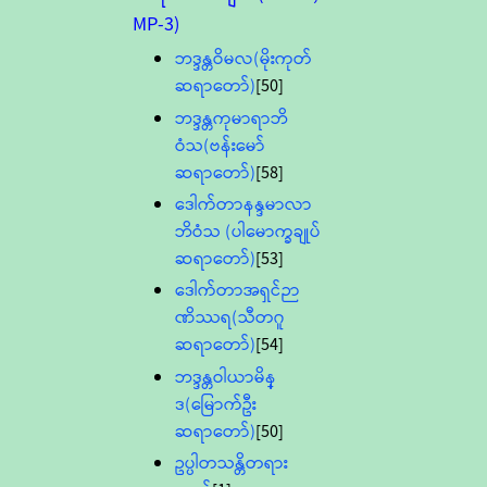
MP-3)
ဘဒ္ဒန္တဝိမလ(မိုးကုတ်
ဆရာတော်)
[50]
ဘဒ္ဒန္တကုမာရာဘိ
ဝံသ(ဗန်းမော်
ဆရာတော်)
[58]
ဒေါက်တာနန္ဒမာလာ
ဘိဝံသ (ပါမောက္ခချုပ်
ဆရာတော်)
[53]
ဒေါက်တာအရှင်ဉာ
ဏိဿရ(သီတဂူ
ဆရာတော်)
[54]
ဘဒ္ဒန္တဝါယာမိန္
ဒ(မြောက်ဦး
ဆရာတော်)
[50]
ဥပ္ပါတသန္တိတရား