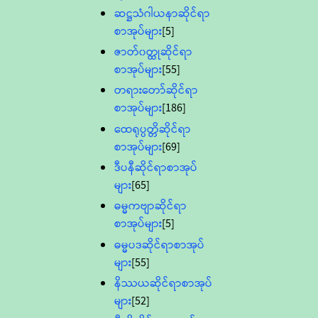
ဆဋ္ဌသံဂါယနာဆိုင်ရာ
စာအုပ်များ
[5]
ဇာတ်၀တ္ထုဆိုင်ရာ
စာအုပ်များ
[55]
တရားတော်ဆိုင်ရာ
စာအုပ်များ
[186]
ထေရုပ္ပတ္တိဆိုင်ရာ
စာအုပ်များ
[69]
ဒီပနီဆိုင်ရာစာအုပ်
များ
[65]
ဓမ္မကဗျာဆိုင်ရာ
စာအုပ်များ
[5]
ဓမ္မပဒဆိုင်ရာစာအုပ်
များ
[55]
နိဿယဆိုင်ရာစာအုပ်
များ
[52]