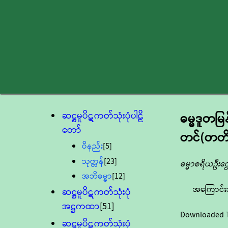
ဆဋ္ဌမူပိဋကတ်သုံးပုံပါဠိ
ဓမ္မဒူတမ
တော်
တင်(တတိ
ဝိနည်း
[5]
သုတ္တန်
[23]
ဓမ္မာစရိယဦးဌေး
အဘိဓမ္မာ
[12]
အကြောင်း
ဆဋ္ဌမူပိဋကတ်သုံးပုံ
အဋ္ဌကထာ
[51]
Downloaded 
ဆဋ္ဌမူပိဋကတ်သုံးပုံ