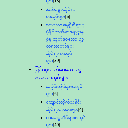
များ
[15]
အဘိဓမ္မာဆိုင်ရာ
စာအုပ်များ
[6]
သာသနာရေးဦးစီးဌာန၊
ပုံနှိပ်ထုတ်ဝေရေးဌာန
ခွဲမှ ထုတ်ဝေသော ဗုဒ္ဓ
တရားတော်များ
ဆိုင်ရာ စာအုပ်
များ
[39]
ပြင်ပမှထုတ်ဝေသောဗုဒ္ဓ
စာပေစာအုပ်များ
သမိုင်းဆိုင်ရာစာအုပ်
များ
[6]
ကျောင်းတိုက်သမိုင်း
ဆိုင်ရာစာအုပ်များ
[4]
စာမေးပွဲဆိုင်ရာစာအုပ်
များ
[49]