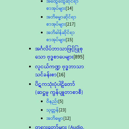
အထွေထွေဆိုင်ရာ
စာအုပ်များ
[14]
အဘိဓမ္မာဆိုင်ရာ
စာအုပ်များ
[217]
အဘိဓါန်ဆိုင်ရာ
စာအုပ်များ
[15]
အင်္ဂလိပ်ဘာသာဖြင့်ပြုစု
သော ဗုဒ္ဓစာပေများ
[895]
လူငယ်ကဏ္ဍ ဗုဒ္ဓဘာသာ
သင်ခန်းစာ
[16]
ပိဋကသုံးပုံပါဠိတော်
(ဆဋ္ဌမူ ကွန်ပျူတာစာစီ)
ဝိနည်း
[5]
သုတ္တန်
[23]
အဘိဓမ္မာ
[12]
တရားတော်များ (Audio,