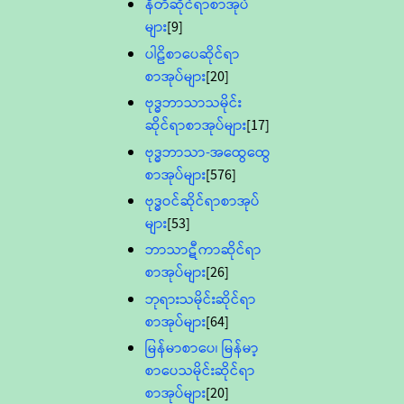
နီတိဆိုင်ရာစာအုပ်
များ
[9]
ပါဠိစာပေဆိုင်ရာ
စာအုပ်များ
[20]
ဗုဒ္ဓဘာသာသမိုင်း
ဆိုင်ရာစာအုပ်များ
[17]
ဗုဒ္ဓဘာသာ-အထွေထွေ
စာအုပ်များ
[576]
ဗုဒ္ဓဝင်ဆိုင်ရာစာအုပ်
များ
[53]
ဘာသာဋီကာဆိုင်ရာ
စာအုပ်များ
[26]
ဘုရားသမိုင်းဆိုင်ရာ
စာအုပ်များ
[64]
မြန်မာစာပေ၊ မြန်မာ့
စာပေသမိုင်းဆိုင်ရာ
စာအုပ်များ
[20]