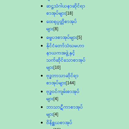
ဆဋ္ဌသံဂါယနာဆိုင်ရာ
စာအုပ်များ
[18]
ထေရုပ္ပတ္တိစာအုပ်
များ
[8]
ဓမ္မပဒစာအုပ်များ
[5]
နိုင်ငံတော်သံဃမဟာ
နာယကအဖွဲ့နှင့်
သက်ဆိုင်သောစာအုပ်
များ
[10]
ဗုဒ္ဓဘာသာဆိုင်ရာ
စာအုပ်များ
[144]
ဗုဒ္ဓဝင်ကျမ်းစာအုပ်
များ
[4]
ဘာသာဋီကာစာအုပ်
များ
[4]
ဝိနိစ္ဆယစာအုပ်