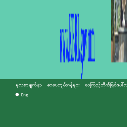
မူလစာမျက်နှာ
စာပေကျမ်းဂန်များ
စာကြည့်တိုက်ဖြစ်ပေါ်လ
Eng