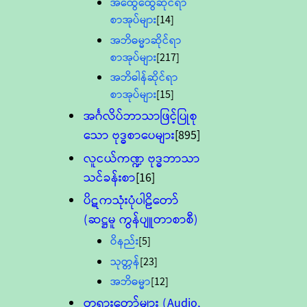
အထွေထွေဆိုင်ရာ
စာအုပ်များ
[14]
အဘိဓမ္မာဆိုင်ရာ
စာအုပ်များ
[217]
အဘိဓါန်ဆိုင်ရာ
စာအုပ်များ
[15]
အင်္ဂလိပ်ဘာသာဖြင့်ပြုစု
သော ဗုဒ္ဓစာပေများ
[895]
လူငယ်ကဏ္ဍ ဗုဒ္ဓဘာသာ
သင်ခန်းစာ
[16]
ပိဋကသုံးပုံပါဠိတော်
(ဆဋ္ဌမူ ကွန်ပျူတာစာစီ)
ဝိနည်း
[5]
သုတ္တန်
[23]
အဘိဓမ္မာ
[12]
တရားတော်များ (Audio,