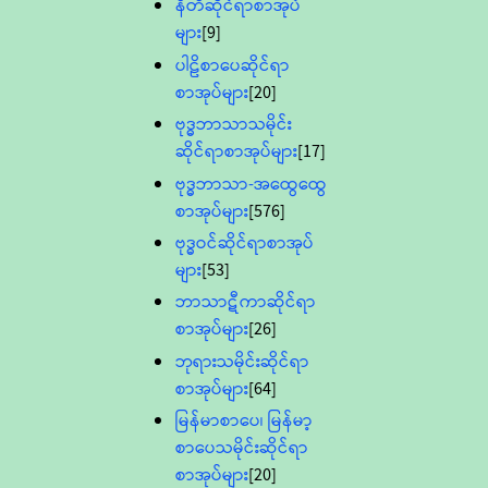
နီတိဆိုင်ရာစာအုပ်
များ
[9]
ပါဠိစာပေဆိုင်ရာ
စာအုပ်များ
[20]
ဗုဒ္ဓဘာသာသမိုင်း
ဆိုင်ရာစာအုပ်များ
[17]
ဗုဒ္ဓဘာသာ-အထွေထွေ
စာအုပ်များ
[576]
ဗုဒ္ဓဝင်ဆိုင်ရာစာအုပ်
များ
[53]
ဘာသာဋီကာဆိုင်ရာ
စာအုပ်များ
[26]
ဘုရားသမိုင်းဆိုင်ရာ
စာအုပ်များ
[64]
မြန်မာစာပေ၊ မြန်မာ့
စာပေသမိုင်းဆိုင်ရာ
စာအုပ်များ
[20]