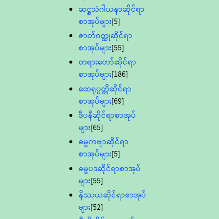
ဆဋ္ဌသံဂါယနာဆိုင်ရာ
စာအုပ်များ
[5]
ဇာတ်၀တ္ထုဆိုင်ရာ
စာအုပ်များ
[55]
တရားတော်ဆိုင်ရာ
စာအုပ်များ
[186]
ထေရုပ္ပတ္တိဆိုင်ရာ
စာအုပ်များ
[69]
ဒီပနီဆိုင်ရာစာအုပ်
များ
[65]
ဓမ္မကဗျာဆိုင်ရာ
စာအုပ်များ
[5]
ဓမ္မပဒဆိုင်ရာစာအုပ်
များ
[55]
နိဿယဆိုင်ရာစာအုပ်
များ
[52]