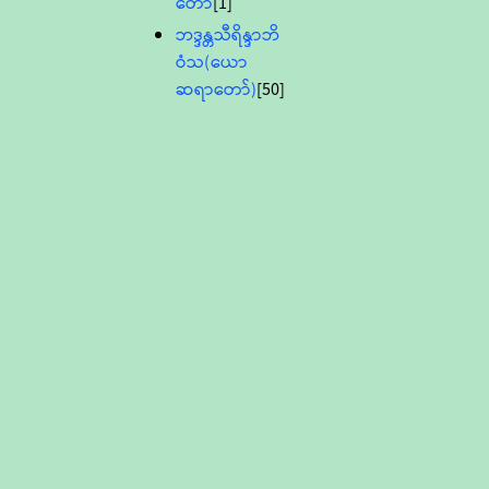
တော်
[1]
ဘဒ္ဒန္တသီရိန္ဒာဘိ
ဝံသ(ယော
ဆရာတော်)
[50]