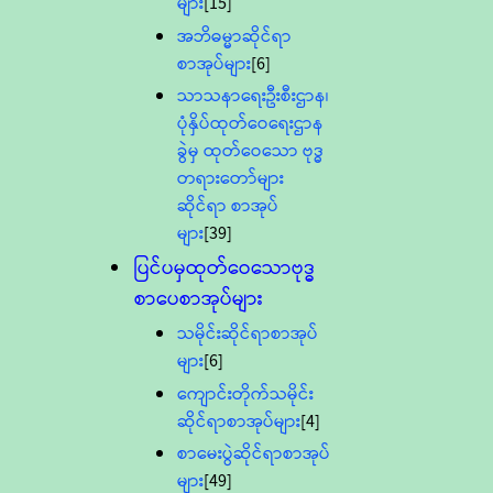
များ
[15]
အဘိဓမ္မာဆိုင်ရာ
စာအုပ်များ
[6]
သာသနာရေးဦးစီးဌာန၊
ပုံနှိပ်ထုတ်ဝေရေးဌာန
ခွဲမှ ထုတ်ဝေသော ဗုဒ္ဓ
တရားတော်များ
ဆိုင်ရာ စာအုပ်
များ
[39]
ပြင်ပမှထုတ်ဝေသောဗုဒ္ဓ
စာပေစာအုပ်များ
သမိုင်းဆိုင်ရာစာအုပ်
များ
[6]
ကျောင်းတိုက်သမိုင်း
ဆိုင်ရာစာအုပ်များ
[4]
စာမေးပွဲဆိုင်ရာစာအုပ်
များ
[49]