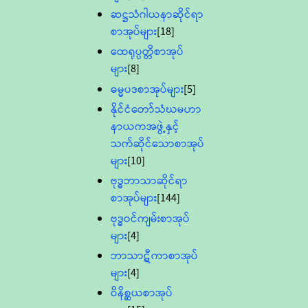
ဆဋ္ဌသံဂါယနာဆိုင်ရာ
စာအုပ်များ
[18]
ထေရုပ္ပတ္တိစာအုပ်
များ
[8]
ဓမ္မပဒစာအုပ်များ
[5]
နိုင်ငံတော်သံဃမဟာ
နာယကအဖွဲ့နှင့်
သက်ဆိုင်သောစာအုပ်
များ
[10]
ဗုဒ္ဓဘာသာဆိုင်ရာ
စာအုပ်များ
[144]
ဗုဒ္ဓဝင်ကျမ်းစာအုပ်
များ
[4]
ဘာသာဋီကာစာအုပ်
များ
[4]
ဝိနိစ္ဆယစာအုပ်