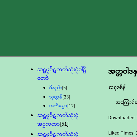
ဆဋ္ဌမူပိဋကတ်သုံးပုံပါဠိ
အတ္တဝါဒန
တော်
ဆရာစိန်
ဝိနည်း
[5]
သုတ္တန်
[23]
အကြောင်း
အဘိဓမ္မာ
[12]
ဆဋ္ဌမူပိဋကတ်သုံးပုံ
Downloaded 
အဋ္ဌကထာ
[51]
Liked Times:
ဆဋ္ဌမူပိဋကတ်သုံးပုံ