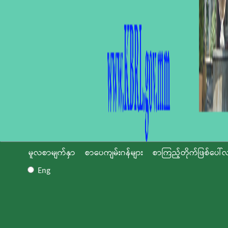
မူလစာမျက်နှာ
စာပေကျမ်းဂန်များ
စာကြည့်တိုက်ဖြစ်ပေါ်လ
Eng