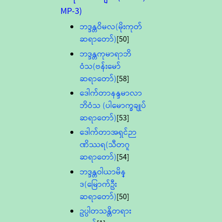
MP-3)
ဘဒ္ဒန္တဝိမလ(မိုးကုတ်
ဆရာတော်)
[50]
ဘဒ္ဒန္တကုမာရာဘိ
ဝံသ(ဗန်းမော်
ဆရာတော်)
[58]
ဒေါက်တာနန္ဒမာလာ
ဘိဝံသ (ပါမောက္ခချုပ်
ဆရာတော်)
[53]
ဒေါက်တာအရှင်ဉာ
ဏိဿရ(သီတဂူ
ဆရာတော်)
[54]
ဘဒ္ဒန္တဝါယာမိန္
ဒ(မြောက်ဦး
ဆရာတော်)
[50]
ဥပ္ပါတသန္တိတရား