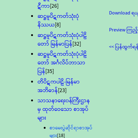
ဋီကာ
[26]
Download ရယ
ဆဋ္ဌမူပိဋကတ်သုံးပုံ
နိဿယ
[8]
Preview ကြည့်
ဆဋ္ဌမူပိဋကတ်သုံးပုံပါဠိ
တော် မြန်မာပြန်
[32]
<< ပြန်ထွက်ရန
ဆဋ္ဌမူပိဋကတ်သုံးပုံပါဠိ
တော် အင်္ဂလိပ်ဘာသာ
ပြန်
[35]
တိပိဋကပါဠိ-မြန်မာ
အဘိဓာန်
[23]
သာသနာရေး၀န်ကြီးဌာန
မှ ထုတ်ဝေသော စာအုပ်
များ
စာမေးပွဲဆိုင်ရာစာအုပ်
များ
[18]