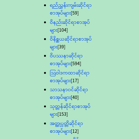
ရည်ညွှန်းကျမ်းဆိုင်ရာ
စာအုပ်များ
[59]
ဝိနည်းဆိုင်ရာစာအုပ်
များ
[104]
ဝိနိစ္ဆယဆိုင်ရာစာအုပ်
များ
[39]
ဝိပဿနာဆိုင်ရာ
စာအုပ်များ
[594]
သြဝါဒကထာဆိုင်ရာ
စာအုပ်များ
[17]
သာသနာ၀င်ဆိုင်ရာ
စာအုပ်များ
[40]
သုတ္တန်ဆိုင်ရာစာအုပ်
များ
[153]
အတ္ထုပ္ပတ္တိဆိုင်ရာ
စာအုပ်များ
[12]