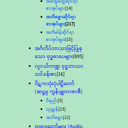
အထွေထွေဆိုင်ရာ
စာအုပ်များ
[14]
အဘိဓမ္မာဆိုင်ရာ
စာအုပ်များ
[217]
အဘိဓါန်ဆိုင်ရာ
စာအုပ်များ
[15]
အင်္ဂလိပ်ဘာသာဖြင့်ပြုစု
သော ဗုဒ္ဓစာပေများ
[895]
လူငယ်ကဏ္ဍ ဗုဒ္ဓဘာသာ
သင်ခန်းစာ
[16]
ပိဋကသုံးပုံပါဠိတော်
(ဆဋ္ဌမူ ကွန်ပျူတာစာစီ)
ဝိနည်း
[5]
သုတ္တန်
[23]
အဘိဓမ္မာ
[12]
တရားတော်များ (Audio,