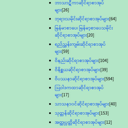
ဘာသာဋီကာဆိုင်ရာစာအုပ်
များ
[26]
ဘုရားသမိုင်းဆိုင်ရာစာအုပ်များ
[64]
မြန်မာစာပေ၊ မြန်မာ့စာပေသမိုင်း
ဆိုင်ရာစာအုပ်များ
[20]
ရည်ညွှန်းကျမ်းဆိုင်ရာစာအုပ်
များ
[59]
ဝိနည်းဆိုင်ရာစာအုပ်များ
[104]
ဝိနိစ္ဆယဆိုင်ရာစာအုပ်များ
[39]
ဝိပဿနာဆိုင်ရာစာအုပ်များ
[594]
သြဝါဒကထာဆိုင်ရာစာအုပ်
များ
[17]
သာသနာ၀င်ဆိုင်ရာစာအုပ်များ
[40]
သုတ္တန်ဆိုင်ရာစာအုပ်များ
[153]
အတ္ထုပ္ပတ္တိဆိုင်ရာစာအုပ်များ
[12]