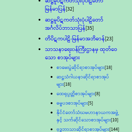
ဆဋ္ဌမူပိဋကတ်သုံးပုံပါဠိတော်
မြန်မာပြန်
[32]
ဆဋ္ဌမူပိဋကတ်သုံးပုံပါဠိတော်
အင်္ဂလိပ်ဘာသာပြန်
[35]
တိပိဋကပါဠိ-မြန်မာအဘိဓာန်
[23]
သာသနာရေး၀န်ကြီးဌာနမှ ထုတ်ဝေ
သော စာအုပ်များ
စာမေးပွဲဆိုင်ရာစာအုပ်များ
[18]
ဆဋ္ဌသံဂါယနာဆိုင်ရာစာအုပ်
များ
[18]
ထေရုပ္ပတ္တိစာအုပ်များ
[8]
ဓမ္မပဒစာအုပ်များ
[5]
နိုင်ငံတော်သံဃမဟာနာယကအဖွဲ့
နှင့် သက်ဆိုင်သောစာအုပ်များ
[10]
ဗုဒ္ဓဘာသာဆိုင်ရာစာအုပ်များ
[144]