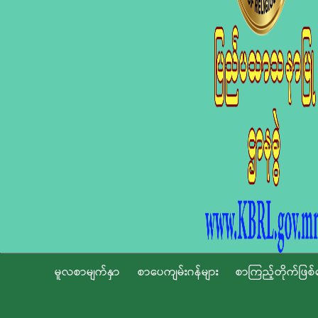
မူလစာမျက်နှာ
စာပေကျမ်းဂန်များ
စာကြည့်တိုက်ဖြစ်