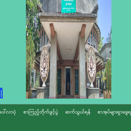
ပေါ်လာပုံ
စာကြည့်တိုက်ဖွင့်ပွဲ
ဆက်သွယ်ရန်
စာအုပ်များရှာဖွေရ