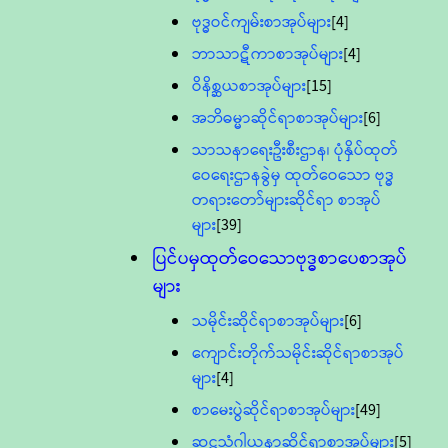
ဗုဒ္ဓဝင်ကျမ်းစာအုပ်များ
[4]
ဘာသာဋီကာစာအုပ်များ
[4]
ဝိနိစ္ဆယစာအုပ်များ
[15]
အဘိဓမ္မာဆိုင်ရာစာအုပ်များ
[6]
သာသနာရေးဦးစီးဌာန၊ ပုံနှိပ်ထုတ်
ဝေရေးဌာနခွဲမှ ထုတ်ဝေသော ဗုဒ္ဓ
တရားတော်များဆိုင်ရာ စာအုပ်
များ
[39]
ပြင်ပမှထုတ်ဝေသောဗုဒ္ဓစာပေစာအုပ်
များ
သမိုင်းဆိုင်ရာစာအုပ်များ
[6]
ကျောင်းတိုက်သမိုင်းဆိုင်ရာစာအုပ်
များ
[4]
စာမေးပွဲဆိုင်ရာစာအုပ်များ
[49]
ဆဋ္ဌသံဂါယနာဆိုင်ရာစာအုပ်များ
[5]