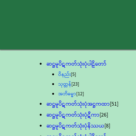
ဆဋ္ဌမူပိဋကတ်သုံးပုံပါဠိတော်
ဝိနည်း
[5]
သုတ္တန်
[23]
အဘိဓမ္မာ
[12]
ဆဋ္ဌမူပိဋကတ်သုံးပုံအဋ္ဌကထာ
[51]
ဆဋ္ဌမူပိဋကတ်သုံးပုံဋီကာ
[26]
ဆဋ္ဌမူပိဋကတ်သုံးပုံနိဿယ
[8]