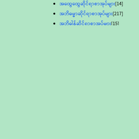
အထွေထွေဆိုင်ရာစာအုပ်များ
[14]
အဘိဓမ္မာဆိုင်ရာစာအုပ်များ
[217]
အဘိဓါန်ဆိုင်ရာစာအုပ်များ
[15]
အင်္ဂလိပ်ဘာသာဖြင့်ပြုစုသော ဗုဒ္ဓ
စာပေများ
[895]
လူငယ်ကဏ္ဍ ဗုဒ္ဓဘာသာ
သင်ခန်းစာ
[16]
ပိဋကသုံးပုံပါဠိတော် (ဆဋ္ဌမူ
ကွန်ပျူတာစာစီ)
ဝိနည်း
[5]
သုတ္တန်
[23]
အဘိဓမ္မာ
[12]
တရားတော်များ (Audio, MP-3)
ဘဒ္ဒန္တဝိမလ(မိုးကုတ်ဆရာတော်)