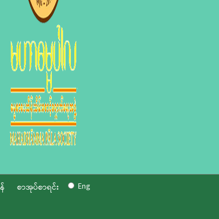
Eng
န်
စာအုပ်စာရင်း