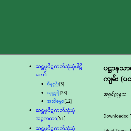
ဆဋ္ဌမူပိဋကတ်သုံးပုံပါဠိ
ပဋ္ဌာနသာရဝ
တော်
ကျမ်း (ပ
ဝိနည်း
[5]
သုတ္တန်
[23]
အရှင်ဣန္ဒက
အဘိဓမ္မာ
[12]
ဆဋ္ဌမူပိဋကတ်သုံးပုံ
Downloaded 
အဋ္ဌကထာ
[51]
ဆဋ္ဌမူပိဋကတ်သုံးပုံ
Liked Times: