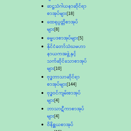
ဆဋ္ဌသံဂါယနာဆိုင်ရာ
စာအုပ်များ
[18]
ထေရုပ္ပတ္တိစာအုပ်
များ
[8]
ဓမ္မပဒစာအုပ်များ
[5]
နိုင်ငံတော်သံဃမဟာ
နာယကအဖွဲ့နှင့်
သက်ဆိုင်သောစာအုပ်
များ
[10]
ဗုဒ္ဓဘာသာဆိုင်ရာ
စာအုပ်များ
[144]
ဗုဒ္ဓဝင်ကျမ်းစာအုပ်
များ
[4]
ဘာသာဋီကာစာအုပ်
များ
[4]
ဝိနိစ္ဆယစာအုပ်