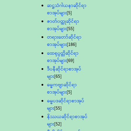
ဆဋ္ဌသံဂါယနာဆိုင်ရာ
စာအုပ်များ
[5]
ဇာတ်၀တ္ထုဆိုင်ရာ
စာအုပ်များ
[55]
တရားတော်ဆိုင်ရာ
စာအုပ်များ
[186]
ထေရုပ္ပတ္တိဆိုင်ရာ
စာအုပ်များ
[69]
ဒီပနီဆိုင်ရာစာအုပ်
များ
[65]
ဓမ္မကဗျာဆိုင်ရာ
စာအုပ်များ
[5]
ဓမ္မပဒဆိုင်ရာစာအုပ်
များ
[55]
နိဿယဆိုင်ရာစာအုပ်
များ
[52]