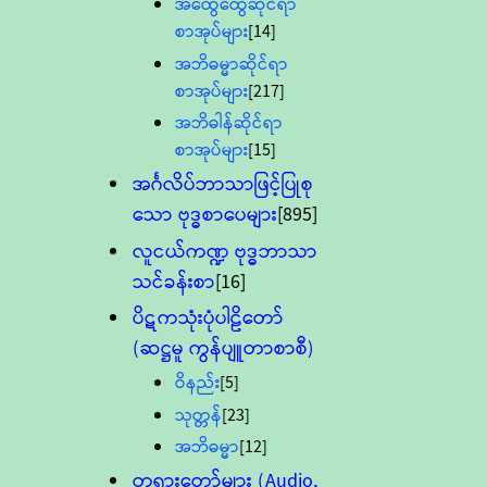
အထွေထွေဆိုင်ရာ
စာအုပ်များ
[14]
အဘိဓမ္မာဆိုင်ရာ
စာအုပ်များ
[217]
အဘိဓါန်ဆိုင်ရာ
စာအုပ်များ
[15]
အင်္ဂလိပ်ဘာသာဖြင့်ပြုစု
သော ဗုဒ္ဓစာပေများ
[895]
လူငယ်ကဏ္ဍ ဗုဒ္ဓဘာသာ
သင်ခန်းစာ
[16]
ပိဋကသုံးပုံပါဠိတော်
(ဆဋ္ဌမူ ကွန်ပျူတာစာစီ)
ဝိနည်း
[5]
သုတ္တန်
[23]
အဘိဓမ္မာ
[12]
တရားတော်များ (Audio,