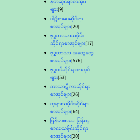
နီတိဆိုင်ရာစာအုပ်
များ
[9]
ပါဠိစာပေဆိုင်ရာ
စာအုပ်များ
[20]
ဗုဒ္ဓဘာသာသမိုင်း
ဆိုင်ရာစာအုပ်များ
[17]
ဗုဒ္ဓဘာသာ-အထွေထွေ
စာအုပ်များ
[576]
ဗုဒ္ဓဝင်ဆိုင်ရာစာအုပ်
များ
[53]
ဘာသာဋီကာဆိုင်ရာ
စာအုပ်များ
[26]
ဘုရားသမိုင်းဆိုင်ရာ
စာအုပ်များ
[64]
မြန်မာစာပေ၊ မြန်မာ့
စာပေသမိုင်းဆိုင်ရာ
စာအုပ်များ
[20]