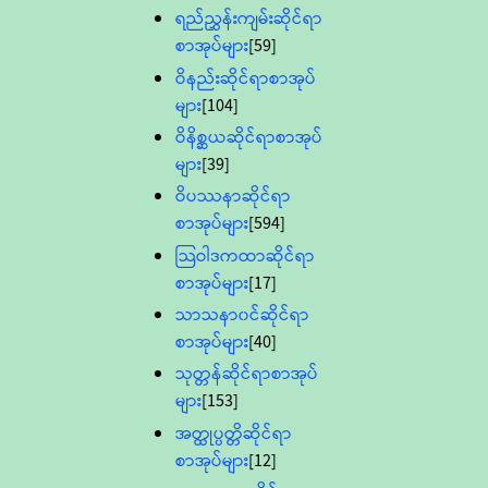
ရည်ညွှန်းကျမ်းဆိုင်ရာ
စာအုပ်များ
[59]
ဝိနည်းဆိုင်ရာစာအုပ်
များ
[104]
ဝိနိစ္ဆယဆိုင်ရာစာအုပ်
များ
[39]
ဝိပဿနာဆိုင်ရာ
စာအုပ်များ
[594]
သြဝါဒကထာဆိုင်ရာ
စာအုပ်များ
[17]
သာသနာ၀င်ဆိုင်ရာ
စာအုပ်များ
[40]
သုတ္တန်ဆိုင်ရာစာအုပ်
များ
[153]
အတ္ထုပ္ပတ္တိဆိုင်ရာ
စာအုပ်များ
[12]