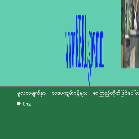
မူလစာမျက်နှာ
စာပေကျမ်းဂန်များ
စာကြည့်တိုက်ဖြစ်ပေါ်လ
Eng