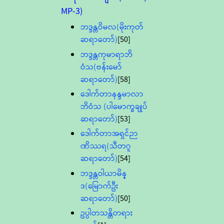
MP-3)
ဘဒ္ဒန္တဝိမလ(မိုးကုတ်
ဆရာတော်)
[50]
ဘဒ္ဒန္တကုမာရာဘိ
ဝံသ(ဗန်းမော်
ဆရာတော်)
[58]
ဒေါက်တာနန္ဒမာလာ
ဘိဝံသ (ပါမောက္ခချုပ်
ဆရာတော်)
[53]
ဒေါက်တာအရှင်ဉာ
ဏိဿရ(သီတဂူ
ဆရာတော်)
[54]
ဘဒ္ဒန္တဝါယာမိန္
ဒ(မြောက်ဦး
ဆရာတော်)
[50]
ဥပ္ပါတသန္တိတရား