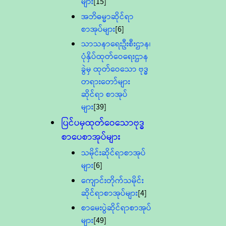
များ
[15]
အဘိဓမ္မာဆိုင်ရာ
စာအုပ်များ
[6]
သာသနာရေးဦးစီးဌာန၊
ပုံနှိပ်ထုတ်ဝေရေးဌာန
ခွဲမှ ထုတ်ဝေသော ဗုဒ္ဓ
တရားတော်များ
ဆိုင်ရာ စာအုပ်
များ
[39]
ပြင်ပမှထုတ်ဝေသောဗုဒ္ဓ
စာပေစာအုပ်များ
သမိုင်းဆိုင်ရာစာအုပ်
များ
[6]
ကျောင်းတိုက်သမိုင်း
ဆိုင်ရာစာအုပ်များ
[4]
စာမေးပွဲဆိုင်ရာစာအုပ်
များ
[49]