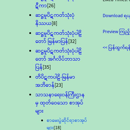
ဋီကာ
[26]
ဆဋ္ဌမူပိဋကတ်သုံးပုံ
Download ရယ
နိဿယ
[8]
Preview ကြည့်
ဆဋ္ဌမူပိဋကတ်သုံးပုံပါဠိ
တော် မြန်မာပြန်
[32]
<< ပြန်ထွက်ရန
ဆဋ္ဌမူပိဋကတ်သုံးပုံပါဠိ
တော် အင်္ဂလိပ်ဘာသာ
ပြန်
[35]
တိပိဋကပါဠိ-မြန်မာ
အဘိဓာန်
[23]
သာသနာရေး၀န်ကြီးဌာန
မှ ထုတ်ဝေသော စာအုပ်
များ
စာမေးပွဲဆိုင်ရာစာအုပ်
များ
[18]