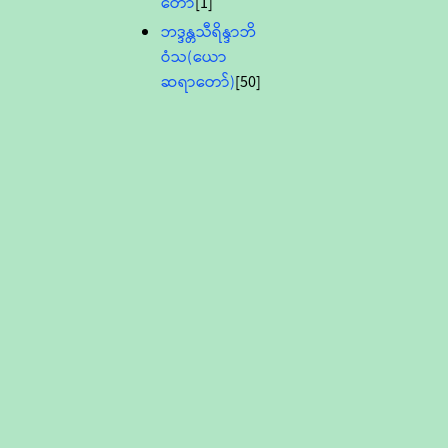
တော်
[1]
ဘဒ္ဒန္တသီရိန္ဒာဘိ
ဝံသ(ယော
ဆရာတော်)
[50]