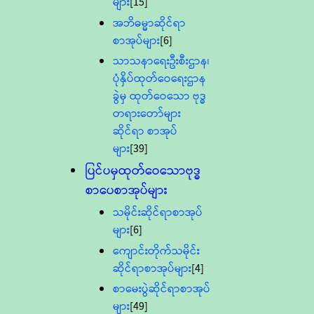
များ
[15]
အဘိဓမ္မာဆိုင်ရာ
စာအုပ်များ
[6]
သာသနာရေးဦးစီးဌာန၊
ပုံနှိပ်ထုတ်ဝေရေးဌာန
ခွဲမှ ထုတ်ဝေသော ဗုဒ္ဓ
တရားတော်များ
ဆိုင်ရာ စာအုပ်
များ
[39]
ပြင်ပမှထုတ်ဝေသောဗုဒ္ဓ
စာပေစာအုပ်များ
သမိုင်းဆိုင်ရာစာအုပ်
များ
[6]
ကျောင်းတိုက်သမိုင်း
ဆိုင်ရာစာအုပ်များ
[4]
စာမေးပွဲဆိုင်ရာစာအုပ်
များ
[49]