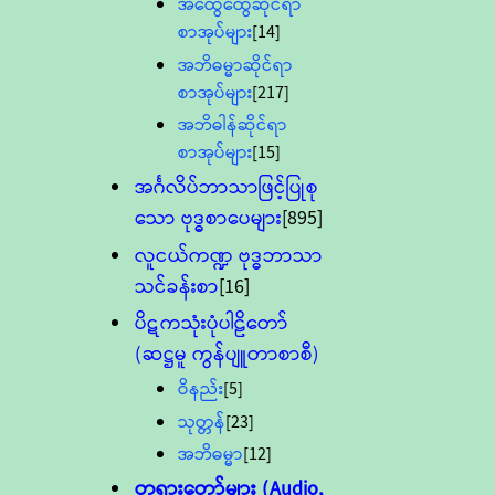
အထွေထွေဆိုင်ရာ
စာအုပ်များ
[14]
အဘိဓမ္မာဆိုင်ရာ
စာအုပ်များ
[217]
အဘိဓါန်ဆိုင်ရာ
စာအုပ်များ
[15]
အင်္ဂလိပ်ဘာသာဖြင့်ပြုစု
သော ဗုဒ္ဓစာပေများ
[895]
လူငယ်ကဏ္ဍ ဗုဒ္ဓဘာသာ
သင်ခန်းစာ
[16]
ပိဋကသုံးပုံပါဠိတော်
(ဆဋ္ဌမူ ကွန်ပျူတာစာစီ)
ဝိနည်း
[5]
သုတ္တန်
[23]
အဘိဓမ္မာ
[12]
တရားတော်များ (Audio,