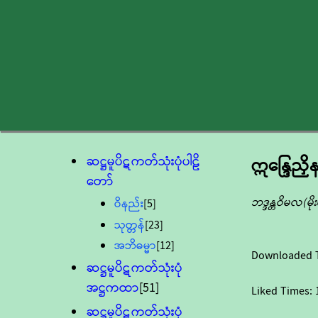
ဆဋ္ဌမူပိဋကတ်သုံးပုံပါဠိ
ဣန္ဒြေညှ
တော်
ဘဒ္ဒန္တဝိမလ(မ
ဝိနည်း
[5]
သုတ္တန်
[23]
အဘိဓမ္မာ
[12]
Downloaded 
ဆဋ္ဌမူပိဋကတ်သုံးပုံ
အဋ္ဌကထာ
[51]
Liked Times:
ဆဋ္ဌမူပိဋကတ်သုံးပုံ