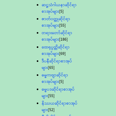
ဆဋ္ဌသံဂါယနာဆိုင်ရာ
စာအုပ်များ
[5]
ဇာတ်၀တ္ထုဆိုင်ရာ
စာအုပ်များ
[55]
တရားတော်ဆိုင်ရာ
စာအုပ်များ
[186]
ထေရုပ္ပတ္တိဆိုင်ရာ
စာအုပ်များ
[69]
ဒီပနီဆိုင်ရာစာအုပ်
များ
[65]
ဓမ္မကဗျာဆိုင်ရာ
စာအုပ်များ
[5]
ဓမ္မပဒဆိုင်ရာစာအုပ်
များ
[55]
နိဿယဆိုင်ရာစာအုပ်
များ
[52]