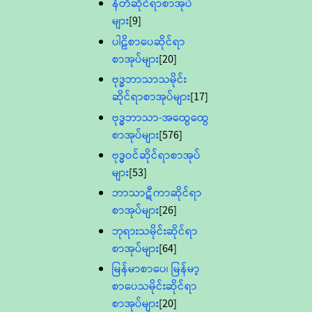
နီတိဆိုင်ရာစာအုပ်
များ
[9]
ပါဠိစာပေဆိုင်ရာ
စာအုပ်များ
[20]
ဗုဒ္ဓဘာသာသမိုင်း
ဆိုင်ရာစာအုပ်များ
[17]
ဗုဒ္ဓဘာသာ-အထွေထွေ
စာအုပ်များ
[576]
ဗုဒ္ဓဝင်ဆိုင်ရာစာအုပ်
များ
[53]
ဘာသာဋီကာဆိုင်ရာ
စာအုပ်များ
[26]
ဘုရားသမိုင်းဆိုင်ရာ
စာအုပ်များ
[64]
မြန်မာစာပေ၊ မြန်မာ့
စာပေသမိုင်းဆိုင်ရာ
စာအုပ်များ
[20]