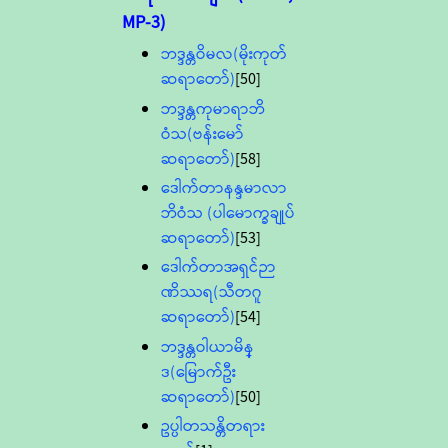
MP-3)
ဘဒ္ဒန္တဝိမလ(မိုးကုတ်
ဆရာတော်)
[50]
ဘဒ္ဒန္တကုမာရာဘိ
ဝံသ(ဗန်းမော်
ဆရာတော်)
[58]
ဒေါက်တာနန္ဒမာလာ
ဘိဝံသ (ပါမောက္ခချုပ်
ဆရာတော်)
[53]
ဒေါက်တာအရှင်ဉာ
ဏိဿရ(သီတဂူ
ဆရာတော်)
[54]
ဘဒ္ဒန္တဝါယာမိန္
ဒ(မြောက်ဦး
ဆရာတော်)
[50]
ဥပ္ပါတသန္တိတရား