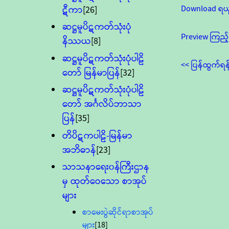
Download ရယ
ဋီကာ
[26]
ဆဋ္ဌမူပိဋကတ်သုံးပုံ
Preview ကြည့်
နိဿယ
[8]
ဆဋ္ဌမူပိဋကတ်သုံးပုံပါဠိ
<< ပြန်ထွက်ရန
တော် မြန်မာပြန်
[32]
ဆဋ္ဌမူပိဋကတ်သုံးပုံပါဠိ
တော် အင်္ဂလိပ်ဘာသာ
ပြန်
[35]
တိပိဋကပါဠိ-မြန်မာ
အဘိဓာန်
[23]
သာသနာရေး၀န်ကြီးဌာန
မှ ထုတ်ဝေသော စာအုပ်
များ
စာမေးပွဲဆိုင်ရာစာအုပ်
များ
[18]