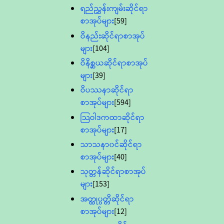
ရည်ညွှန်းကျမ်းဆိုင်ရာ
စာအုပ်များ
[59]
ဝိနည်းဆိုင်ရာစာအုပ်
များ
[104]
ဝိနိစ္ဆယဆိုင်ရာစာအုပ်
များ
[39]
ဝိပဿနာဆိုင်ရာ
စာအုပ်များ
[594]
သြဝါဒကထာဆိုင်ရာ
စာအုပ်များ
[17]
သာသနာ၀င်ဆိုင်ရာ
စာအုပ်များ
[40]
သုတ္တန်ဆိုင်ရာစာအုပ်
များ
[153]
အတ္ထုပ္ပတ္တိဆိုင်ရာ
စာအုပ်များ
[12]