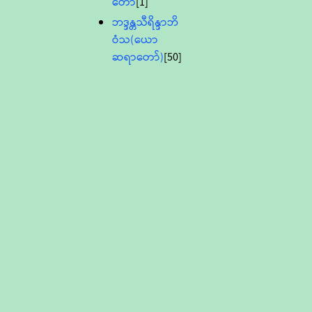
တော်
[1]
ဘဒ္ဒန္တသီရိန္ဒာဘိ
ဝံသ(ယော
ဆရာတော်)
[50]