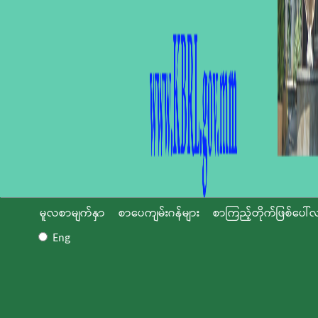
မူလစာမျက်နှာ
စာပေကျမ်းဂန်များ
စာကြည့်တိုက်ဖြစ်ပေါ်လ
Eng