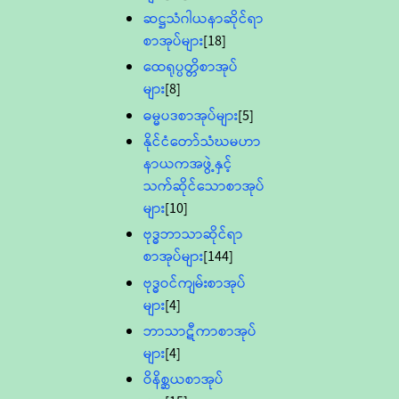
ဆဋ္ဌသံဂါယနာဆိုင်ရာ
စာအုပ်များ
[18]
ထေရုပ္ပတ္တိစာအုပ်
များ
[8]
ဓမ္မပဒစာအုပ်များ
[5]
နိုင်ငံတော်သံဃမဟာ
နာယကအဖွဲ့နှင့်
သက်ဆိုင်သောစာအုပ်
များ
[10]
ဗုဒ္ဓဘာသာဆိုင်ရာ
စာအုပ်များ
[144]
ဗုဒ္ဓဝင်ကျမ်းစာအုပ်
များ
[4]
ဘာသာဋီကာစာအုပ်
များ
[4]
ဝိနိစ္ဆယစာအုပ်