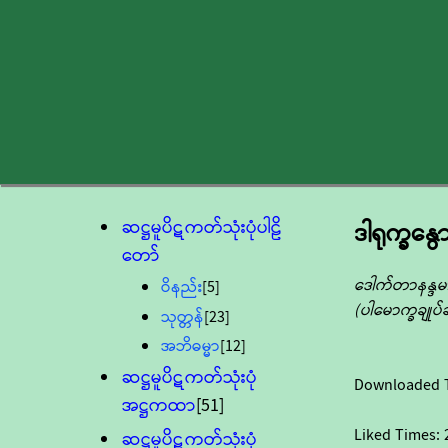
ဆဋ္ဌမူပိဋကတ်သုံးပုံပါဠိ
ဒါရုက္ခနွ
တော်
ဒေါက်တာနန္ဒ
ဝိနည်း
[5]
(ပါမောက္ခချု
သုတ္တန်
[23]
အဘိဓမ္မာ
[12]
ဆဋ္ဌမူပိဋကတ်သုံးပုံ
Downloaded 
အဋ္ဌကထာ
[51]
Liked Times:
ဆဋ္ဌမူပိဋကတ်သုံးပုံ