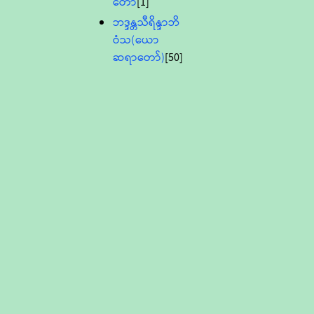
တော်
[1]
ဘဒ္ဒန္တသီရိန္ဒာဘိ
ဝံသ(ယော
ဆရာတော်)
[50]