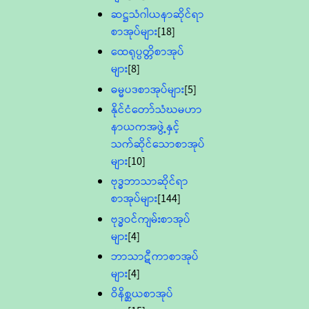
ဆဋ္ဌသံဂါယနာဆိုင်ရာ
စာအုပ်များ
[18]
ထေရုပ္ပတ္တိစာအုပ်
များ
[8]
ဓမ္မပဒစာအုပ်များ
[5]
နိုင်ငံတော်သံဃမဟာ
နာယကအဖွဲ့နှင့်
သက်ဆိုင်သောစာအုပ်
များ
[10]
ဗုဒ္ဓဘာသာဆိုင်ရာ
စာအုပ်များ
[144]
ဗုဒ္ဓဝင်ကျမ်းစာအုပ်
များ
[4]
ဘာသာဋီကာစာအုပ်
များ
[4]
ဝိနိစ္ဆယစာအုပ်