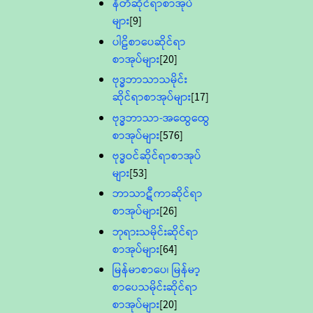
နီတိဆိုင်ရာစာအုပ်
များ
[9]
ပါဠိစာပေဆိုင်ရာ
စာအုပ်များ
[20]
ဗုဒ္ဓဘာသာသမိုင်း
ဆိုင်ရာစာအုပ်များ
[17]
ဗုဒ္ဓဘာသာ-အထွေထွေ
စာအုပ်များ
[576]
ဗုဒ္ဓဝင်ဆိုင်ရာစာအုပ်
များ
[53]
ဘာသာဋီကာဆိုင်ရာ
စာအုပ်များ
[26]
ဘုရားသမိုင်းဆိုင်ရာ
စာအုပ်များ
[64]
မြန်မာစာပေ၊ မြန်မာ့
စာပေသမိုင်းဆိုင်ရာ
စာအုပ်များ
[20]