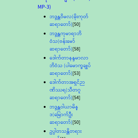
MP-3)
ဘဒ္ဒန္တဝိမလ(မိုးကုတ်
ဆရာတော်)
[50]
ဘဒ္ဒန္တကုမာရာဘိ
ဝံသ(ဗန်းမော်
ဆရာတော်)
[58]
ဒေါက်တာနန္ဒမာလာ
ဘိဝံသ (ပါမောက္ခချုပ်
ဆရာတော်)
[53]
ဒေါက်တာအရှင်ဉာ
ဏိဿရ(သီတဂူ
ဆရာတော်)
[54]
ဘဒ္ဒန္တဝါယာမိန္
ဒ(မြောက်ဦး
ဆရာတော်)
[50]
ဥပ္ပါတသန္တိတရား