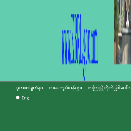
မူလစာမျက်နှာ
စာပေကျမ်းဂန်များ
စာကြည့်တိုက်ဖြစ်ပေါ်လ
Eng