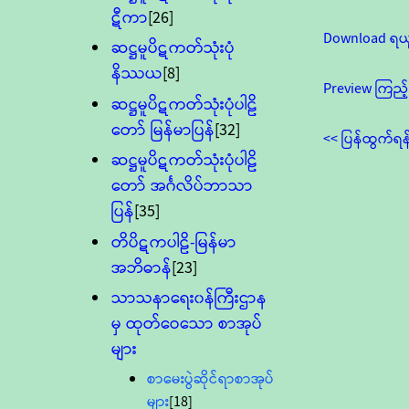
ဋီကာ
[26]
Download ရယ
ဆဋ္ဌမူပိဋကတ်သုံးပုံ
နိဿယ
[8]
Preview ကြည့်
ဆဋ္ဌမူပိဋကတ်သုံးပုံပါဠိ
တော် မြန်မာပြန်
[32]
<< ပြန်ထွက်ရန
ဆဋ္ဌမူပိဋကတ်သုံးပုံပါဠိ
တော် အင်္ဂလိပ်ဘာသာ
ပြန်
[35]
တိပိဋကပါဠိ-မြန်မာ
အဘိဓာန်
[23]
သာသနာရေး၀န်ကြီးဌာန
မှ ထုတ်ဝေသော စာအုပ်
များ
စာမေးပွဲဆိုင်ရာစာအုပ်
များ
[18]