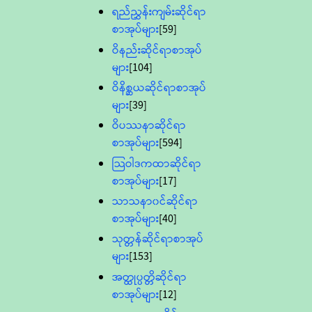
ရည်ညွှန်းကျမ်းဆိုင်ရာ
စာအုပ်များ
[59]
ဝိနည်းဆိုင်ရာစာအုပ်
များ
[104]
ဝိနိစ္ဆယဆိုင်ရာစာအုပ်
များ
[39]
ဝိပဿနာဆိုင်ရာ
စာအုပ်များ
[594]
သြဝါဒကထာဆိုင်ရာ
စာအုပ်များ
[17]
သာသနာ၀င်ဆိုင်ရာ
စာအုပ်များ
[40]
သုတ္တန်ဆိုင်ရာစာအုပ်
များ
[153]
အတ္ထုပ္ပတ္တိဆိုင်ရာ
စာအုပ်များ
[12]