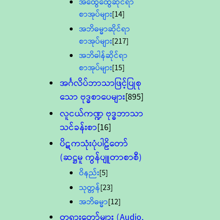
အထွေထွေဆိုင်ရာ
စာအုပ်များ
[14]
အဘိဓမ္မာဆိုင်ရာ
စာအုပ်များ
[217]
အဘိဓါန်ဆိုင်ရာ
စာအုပ်များ
[15]
အင်္ဂလိပ်ဘာသာဖြင့်ပြုစု
သော ဗုဒ္ဓစာပေများ
[895]
လူငယ်ကဏ္ဍ ဗုဒ္ဓဘာသာ
သင်ခန်းစာ
[16]
ပိဋကသုံးပုံပါဠိတော်
(ဆဋ္ဌမူ ကွန်ပျူတာစာစီ)
ဝိနည်း
[5]
သုတ္တန်
[23]
အဘိဓမ္မာ
[12]
တရားတော်များ (Audio,