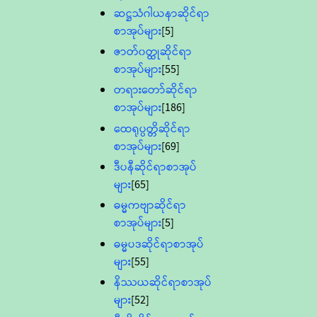
ဆဋ္ဌသံဂါယနာဆိုင်ရာ
စာအုပ်များ
[5]
ဇာတ်၀တ္ထုဆိုင်ရာ
စာအုပ်များ
[55]
တရားတော်ဆိုင်ရာ
စာအုပ်များ
[186]
ထေရုပ္ပတ္တိဆိုင်ရာ
စာအုပ်များ
[69]
ဒီပနီဆိုင်ရာစာအုပ်
များ
[65]
ဓမ္မကဗျာဆိုင်ရာ
စာအုပ်များ
[5]
ဓမ္မပဒဆိုင်ရာစာအုပ်
များ
[55]
နိဿယဆိုင်ရာစာအုပ်
များ
[52]