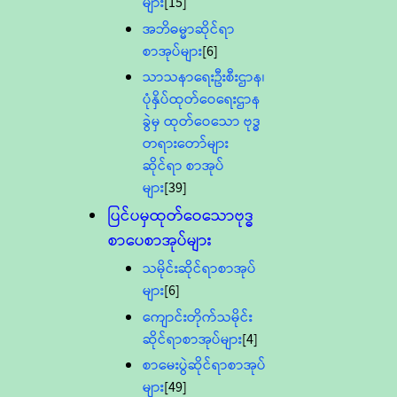
များ
[15]
အဘိဓမ္မာဆိုင်ရာ
စာအုပ်များ
[6]
သာသနာရေးဦးစီးဌာန၊
ပုံနှိပ်ထုတ်ဝေရေးဌာန
ခွဲမှ ထုတ်ဝေသော ဗုဒ္ဓ
တရားတော်များ
ဆိုင်ရာ စာအုပ်
များ
[39]
ပြင်ပမှထုတ်ဝေသောဗုဒ္ဓ
စာပေစာအုပ်များ
သမိုင်းဆိုင်ရာစာအုပ်
များ
[6]
ကျောင်းတိုက်သမိုင်း
ဆိုင်ရာစာအုပ်များ
[4]
စာမေးပွဲဆိုင်ရာစာအုပ်
များ
[49]