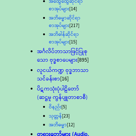
အထွေထွေဆိုင်ရာ
စာအုပ်များ
[14]
အဘိဓမ္မာဆိုင်ရာ
စာအုပ်များ
[217]
အဘိဓါန်ဆိုင်ရာ
စာအုပ်များ
[15]
အင်္ဂလိပ်ဘာသာဖြင့်ပြုစု
သော ဗုဒ္ဓစာပေများ
[895]
လူငယ်ကဏ္ဍ ဗုဒ္ဓဘာသာ
သင်ခန်းစာ
[16]
ပိဋကသုံးပုံပါဠိတော်
(ဆဋ္ဌမူ ကွန်ပျူတာစာစီ)
ဝိနည်း
[5]
သုတ္တန်
[23]
အဘိဓမ္မာ
[12]
တရားတော်များ (Audio,