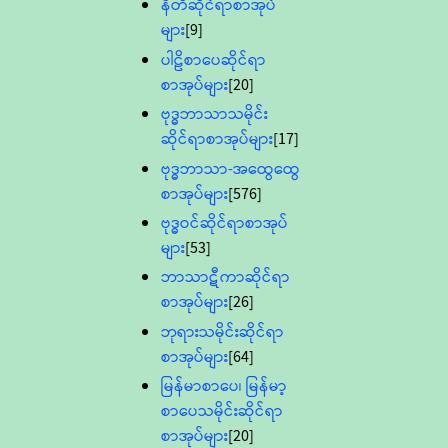
နီတိဆိုင်ရာစာအုပ်
များ
[9]
ပါဠိစာပေဆိုင်ရာ
စာအုပ်များ
[20]
ဗုဒ္ဓဘာသာသမိုင်း
ဆိုင်ရာစာအုပ်များ
[17]
ဗုဒ္ဓဘာသာ-အထွေထွေ
စာအုပ်များ
[576]
ဗုဒ္ဓဝင်ဆိုင်ရာစာအုပ်
များ
[53]
ဘာသာဋီကာဆိုင်ရာ
စာအုပ်များ
[26]
ဘုရားသမိုင်းဆိုင်ရာ
စာအုပ်များ
[64]
မြန်မာစာပေ၊ မြန်မာ့
စာပေသမိုင်းဆိုင်ရာ
စာအုပ်များ
[20]