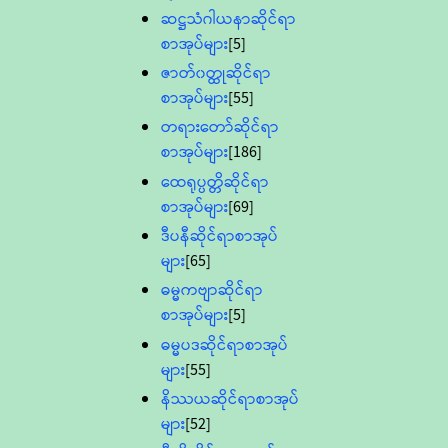
ဆဋ္ဌသံဂါယနာဆိုင်ရာ
စာအုပ်များ
[5]
ဇာတ်၀တ္ထုဆိုင်ရာ
စာအုပ်များ
[55]
တရားတော်ဆိုင်ရာ
စာအုပ်များ
[186]
ထေရုပ္ပတ္တိဆိုင်ရာ
စာအုပ်များ
[69]
ဒီပနီဆိုင်ရာစာအုပ်
များ
[65]
ဓမ္မကဗျာဆိုင်ရာ
စာအုပ်များ
[5]
ဓမ္မပဒဆိုင်ရာစာအုပ်
များ
[55]
နိဿယဆိုင်ရာစာအုပ်
များ
[52]