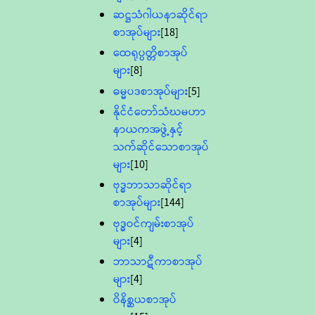
ဆဋ္ဌသံဂါယနာဆိုင်ရာ
စာအုပ်များ
[18]
ထေရုပ္ပတ္တိစာအုပ်
များ
[8]
ဓမ္မပဒစာအုပ်များ
[5]
နိုင်ငံတော်သံဃမဟာ
နာယကအဖွဲ့နှင့်
သက်ဆိုင်သောစာအုပ်
များ
[10]
ဗုဒ္ဓဘာသာဆိုင်ရာ
စာအုပ်များ
[144]
ဗုဒ္ဓဝင်ကျမ်းစာအုပ်
များ
[4]
ဘာသာဋီကာစာအုပ်
များ
[4]
ဝိနိစ္ဆယစာအုပ်