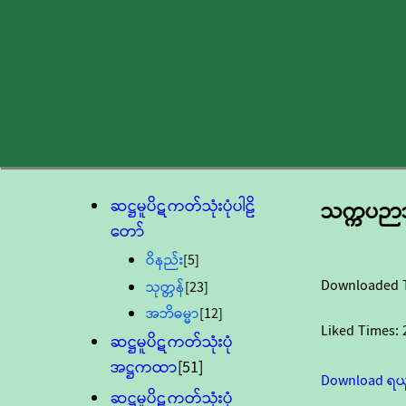
ဆဋ္ဌမူပိဋကတ်သုံးပုံပါဠိ
သက္ကပဉာသ
တော်
ဝိနည်း
[5]
Downloaded 
သုတ္တန်
[23]
အဘိဓမ္မာ
[12]
Liked Times:
ဆဋ္ဌမူပိဋကတ်သုံးပုံ
အဋ္ဌကထာ
[51]
Download ရယ
ဆဋ္ဌမူပိဋကတ်သုံးပုံ