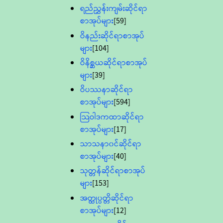
ရည်ညွှန်းကျမ်းဆိုင်ရာ
စာအုပ်များ
[59]
ဝိနည်းဆိုင်ရာစာအုပ်
များ
[104]
ဝိနိစ္ဆယဆိုင်ရာစာအုပ်
များ
[39]
ဝိပဿနာဆိုင်ရာ
စာအုပ်များ
[594]
သြဝါဒကထာဆိုင်ရာ
စာအုပ်များ
[17]
သာသနာ၀င်ဆိုင်ရာ
စာအုပ်များ
[40]
သုတ္တန်ဆိုင်ရာစာအုပ်
များ
[153]
အတ္ထုပ္ပတ္တိဆိုင်ရာ
စာအုပ်များ
[12]