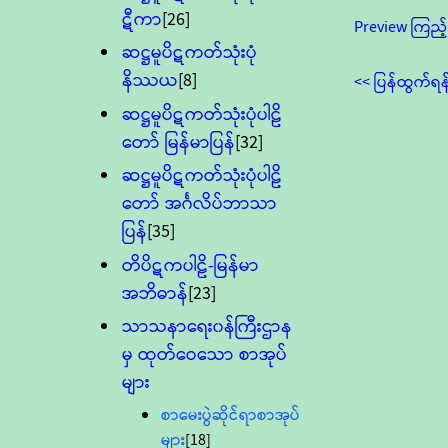
ဋီကာ
[26]
Preview ကြည့်
ဆဋ္ဌမူပိဋကတ်သုံးပုံ
နိဿယ
[8]
<< ပြန်ထွက်ရန
ဆဋ္ဌမူပိဋကတ်သုံးပုံပါဠိ
တော် မြန်မာပြန်
[32]
ဆဋ္ဌမူပိဋကတ်သုံးပုံပါဠိ
တော် အင်္ဂလိပ်ဘာသာ
ပြန်
[35]
တိပိဋကပါဠိ-မြန်မာ
အဘိဓာန်
[23]
သာသနာရေး၀န်ကြီးဌာန
မှ ထုတ်ဝေသော စာအုပ်
များ
စာမေးပွဲဆိုင်ရာစာအုပ်
များ
[18]