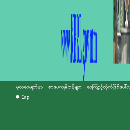
မူလစာမျက်နှာ
စာပေကျမ်းဂန်များ
စာကြည့်တိုက်ဖြစ်ပေါ်လ
Eng