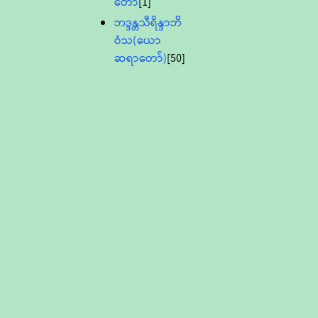
တော်
[1]
ဘဒ္ဒန္တသီရိန္ဒာဘိ
ဝံသ(ယော
ဆရာတော်)
[50]