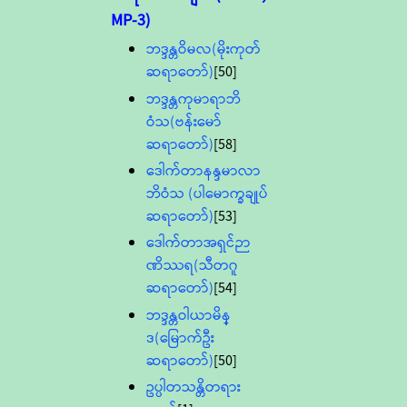
MP-3)
ဘဒ္ဒန္တဝိမလ(မိုးကုတ်
ဆရာတော်)
[50]
ဘဒ္ဒန္တကုမာရာဘိ
ဝံသ(ဗန်းမော်
ဆရာတော်)
[58]
ဒေါက်တာနန္ဒမာလာ
ဘိဝံသ (ပါမောက္ခချုပ်
ဆရာတော်)
[53]
ဒေါက်တာအရှင်ဉာ
ဏိဿရ(သီတဂူ
ဆရာတော်)
[54]
ဘဒ္ဒန္တဝါယာမိန္
ဒ(မြောက်ဦး
ဆရာတော်)
[50]
ဥပ္ပါတသန္တိတရား