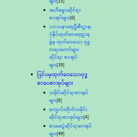
များ
[15]
အဘိဓမ္မာဆိုင်ရာ
စာအုပ်များ
[6]
သာသနာရေးဦးစီးဌာန၊
ပုံနှိပ်ထုတ်ဝေရေးဌာန
ခွဲမှ ထုတ်ဝေသော ဗုဒ္ဓ
တရားတော်များ
ဆိုင်ရာ စာအုပ်
များ
[39]
ပြင်ပမှထုတ်ဝေသောဗုဒ္ဓ
စာပေစာအုပ်များ
သမိုင်းဆိုင်ရာစာအုပ်
များ
[6]
ကျောင်းတိုက်သမိုင်း
ဆိုင်ရာစာအုပ်များ
[4]
စာမေးပွဲဆိုင်ရာစာအုပ်
များ
[49]