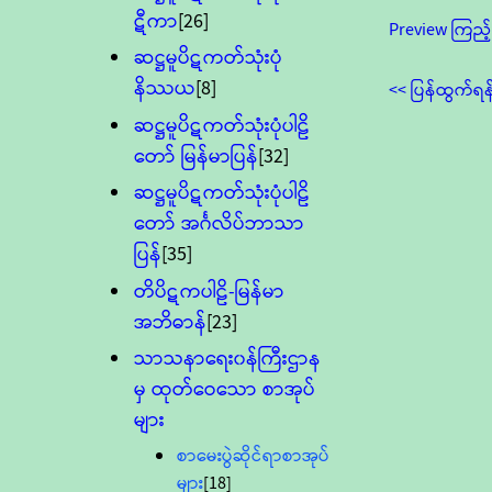
ဋီကာ
[26]
Preview ကြည့်
ဆဋ္ဌမူပိဋကတ်သုံးပုံ
နိဿယ
[8]
<< ပြန်ထွက်ရန
ဆဋ္ဌမူပိဋကတ်သုံးပုံပါဠိ
တော် မြန်မာပြန်
[32]
ဆဋ္ဌမူပိဋကတ်သုံးပုံပါဠိ
တော် အင်္ဂလိပ်ဘာသာ
ပြန်
[35]
တိပိဋကပါဠိ-မြန်မာ
အဘိဓာန်
[23]
သာသနာရေး၀န်ကြီးဌာန
မှ ထုတ်ဝေသော စာအုပ်
များ
စာမေးပွဲဆိုင်ရာစာအုပ်
များ
[18]