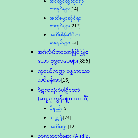
အထွေထွေဆိုင်ရာ
စာအုပ်များ
[14]
အဘိဓမ္မာဆိုင်ရာ
စာအုပ်များ
[217]
အဘိဓါန်ဆိုင်ရာ
စာအုပ်များ
[15]
အင်္ဂလိပ်ဘာသာဖြင့်ပြုစု
သော ဗုဒ္ဓစာပေများ
[895]
လူငယ်ကဏ္ဍ ဗုဒ္ဓဘာသာ
သင်ခန်းစာ
[16]
ပိဋကသုံးပုံပါဠိတော်
(ဆဋ္ဌမူ ကွန်ပျူတာစာစီ)
ဝိနည်း
[5]
သုတ္တန်
[23]
အဘိဓမ္မာ
[12]
တရားတော်များ (Audio,