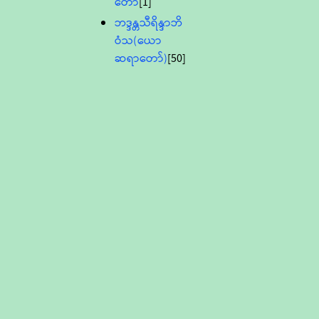
တော်
[1]
ဘဒ္ဒန္တသီရိန္ဒာဘိ
ဝံသ(ယော
ဆရာတော်)
[50]