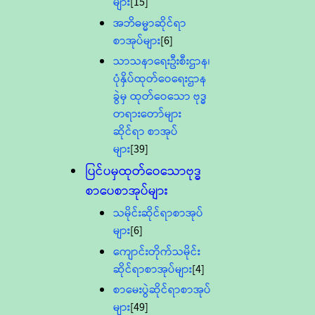
များ
[15]
အဘိဓမ္မာဆိုင်ရာ
စာအုပ်များ
[6]
သာသနာရေးဦးစီးဌာန၊
ပုံနှိပ်ထုတ်ဝေရေးဌာန
ခွဲမှ ထုတ်ဝေသော ဗုဒ္ဓ
တရားတော်များ
ဆိုင်ရာ စာအုပ်
များ
[39]
ပြင်ပမှထုတ်ဝေသောဗုဒ္ဓ
စာပေစာအုပ်များ
သမိုင်းဆိုင်ရာစာအုပ်
များ
[6]
ကျောင်းတိုက်သမိုင်း
ဆိုင်ရာစာအုပ်များ
[4]
စာမေးပွဲဆိုင်ရာစာအုပ်
များ
[49]