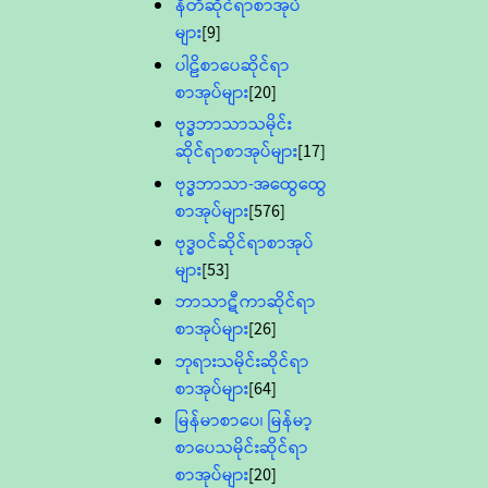
နီတိဆိုင်ရာစာအုပ်
များ
[9]
ပါဠိစာပေဆိုင်ရာ
စာအုပ်များ
[20]
ဗုဒ္ဓဘာသာသမိုင်း
ဆိုင်ရာစာအုပ်များ
[17]
ဗုဒ္ဓဘာသာ-အထွေထွေ
စာအုပ်များ
[576]
ဗုဒ္ဓဝင်ဆိုင်ရာစာအုပ်
များ
[53]
ဘာသာဋီကာဆိုင်ရာ
စာအုပ်များ
[26]
ဘုရားသမိုင်းဆိုင်ရာ
စာအုပ်များ
[64]
မြန်မာစာပေ၊ မြန်မာ့
စာပေသမိုင်းဆိုင်ရာ
စာအုပ်များ
[20]