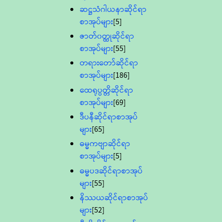
ဆဋ္ဌသံဂါယနာဆိုင်ရာ
စာအုပ်များ
[5]
ဇာတ်၀တ္ထုဆိုင်ရာ
စာအုပ်များ
[55]
တရားတော်ဆိုင်ရာ
စာအုပ်များ
[186]
ထေရုပ္ပတ္တိဆိုင်ရာ
စာအုပ်များ
[69]
ဒီပနီဆိုင်ရာစာအုပ်
များ
[65]
ဓမ္မကဗျာဆိုင်ရာ
စာအုပ်များ
[5]
ဓမ္မပဒဆိုင်ရာစာအုပ်
များ
[55]
နိဿယဆိုင်ရာစာအုပ်
များ
[52]