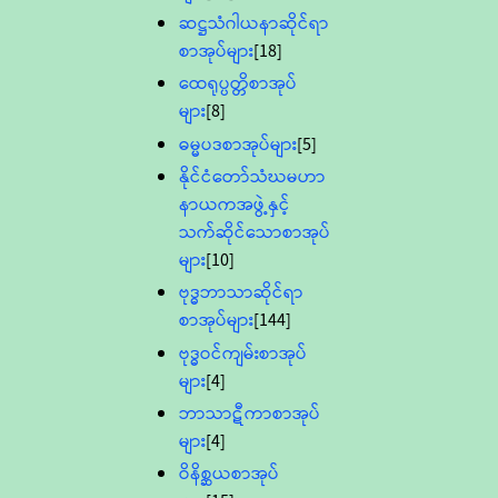
ဆဋ္ဌသံဂါယနာဆိုင်ရာ
စာအုပ်များ
[18]
ထေရုပ္ပတ္တိစာအုပ်
များ
[8]
ဓမ္မပဒစာအုပ်များ
[5]
နိုင်ငံတော်သံဃမဟာ
နာယကအဖွဲ့နှင့်
သက်ဆိုင်သောစာအုပ်
များ
[10]
ဗုဒ္ဓဘာသာဆိုင်ရာ
စာအုပ်များ
[144]
ဗုဒ္ဓဝင်ကျမ်းစာအုပ်
များ
[4]
ဘာသာဋီကာစာအုပ်
များ
[4]
ဝိနိစ္ဆယစာအုပ်