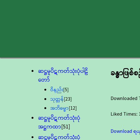
ဆဋ္ဌမူပိဋကတ်သုံးပုံပါဠိ
ခန္ဓာဖြစ်စ
တော်
ဝိနည်း
[5]
Downloaded 
သုတ္တန်
[23]
အဘိဓမ္မာ
[12]
Liked Times:
ဆဋ္ဌမူပိဋကတ်သုံးပုံ
အဋ္ဌကထာ
[51]
Download ရယ
ဆဋ္ဌမူပိဋကတ်သုံးပုံ