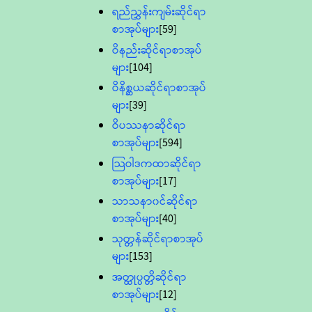
ရည်ညွှန်းကျမ်းဆိုင်ရာ
စာအုပ်များ
[59]
ဝိနည်းဆိုင်ရာစာအုပ်
များ
[104]
ဝိနိစ္ဆယဆိုင်ရာစာအုပ်
များ
[39]
ဝိပဿနာဆိုင်ရာ
စာအုပ်များ
[594]
သြဝါဒကထာဆိုင်ရာ
စာအုပ်များ
[17]
သာသနာ၀င်ဆိုင်ရာ
စာအုပ်များ
[40]
သုတ္တန်ဆိုင်ရာစာအုပ်
များ
[153]
အတ္ထုပ္ပတ္တိဆိုင်ရာ
စာအုပ်များ
[12]