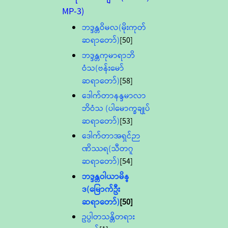
MP-3)
ဘဒ္ဒန္တဝိမလ(မိုးကုတ်
ဆရာတော်)
[50]
ဘဒ္ဒန္တကုမာရာဘိ
ဝံသ(ဗန်းမော်
ဆရာတော်)
[58]
ဒေါက်တာနန္ဒမာလာ
ဘိဝံသ (ပါမောက္ခချုပ်
ဆရာတော်)
[53]
ဒေါက်တာအရှင်ဉာ
ဏိဿရ(သီတဂူ
ဆရာတော်)
[54]
ဘဒ္ဒန္တဝါယာမိန္
ဒ(မြောက်ဦး
ဆရာတော်)
[50]
ဥပ္ပါတသန္တိတရား