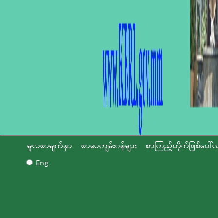
မူလစာမျက်နှာ
စာပေကျမ်းဂန်များ
စာကြည့်တိုက်ဖြစ်ပေါ်လ
Eng