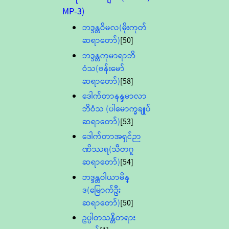
MP-3)
ဘဒ္ဒန္တဝိမလ(မိုးကုတ်
ဆရာတော်)
[50]
ဘဒ္ဒန္တကုမာရာဘိ
ဝံသ(ဗန်းမော်
ဆရာတော်)
[58]
ဒေါက်တာနန္ဒမာလာ
ဘိဝံသ (ပါမောက္ခချုပ်
ဆရာတော်)
[53]
ဒေါက်တာအရှင်ဉာ
ဏိဿရ(သီတဂူ
ဆရာတော်)
[54]
ဘဒ္ဒန္တဝါယာမိန္
ဒ(မြောက်ဦး
ဆရာတော်)
[50]
ဥပ္ပါတသန္တိတရား