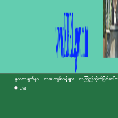
မူလစာမျက်နှာ
စာပေကျမ်းဂန်များ
စာကြည့်တိုက်ဖြစ်ပေါ်လ
Eng