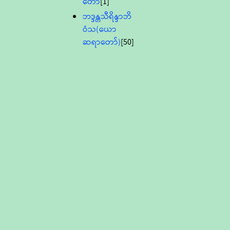
တော်
[1]
ဘဒ္ဒန္တသီရိန္ဒာဘိ
ဝံသ(ယော
ဆရာတော်)
[50]