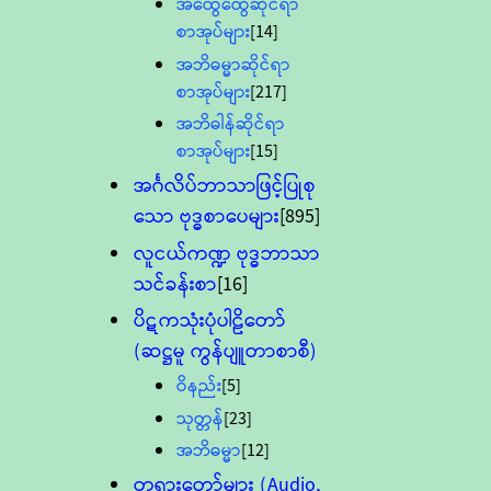
အထွေထွေဆိုင်ရာ
စာအုပ်များ
[14]
အဘိဓမ္မာဆိုင်ရာ
စာအုပ်များ
[217]
အဘိဓါန်ဆိုင်ရာ
စာအုပ်များ
[15]
အင်္ဂလိပ်ဘာသာဖြင့်ပြုစု
သော ဗုဒ္ဓစာပေများ
[895]
လူငယ်ကဏ္ဍ ဗုဒ္ဓဘာသာ
သင်ခန်းစာ
[16]
ပိဋကသုံးပုံပါဠိတော်
(ဆဋ္ဌမူ ကွန်ပျူတာစာစီ)
ဝိနည်း
[5]
သုတ္တန်
[23]
အဘိဓမ္မာ
[12]
တရားတော်များ (Audio,