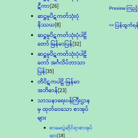
ဋီကာ
[26]
Preview ကြည့်
ဆဋ္ဌမူပိဋကတ်သုံးပုံ
နိဿယ
[8]
<< ပြန်ထွက်ရန
ဆဋ္ဌမူပိဋကတ်သုံးပုံပါဠိ
တော် မြန်မာပြန်
[32]
ဆဋ္ဌမူပိဋကတ်သုံးပုံပါဠိ
တော် အင်္ဂလိပ်ဘာသာ
ပြန်
[35]
တိပိဋကပါဠိ-မြန်မာ
အဘိဓာန်
[23]
သာသနာရေး၀န်ကြီးဌာန
မှ ထုတ်ဝေသော စာအုပ်
များ
စာမေးပွဲဆိုင်ရာစာအုပ်
များ
[18]