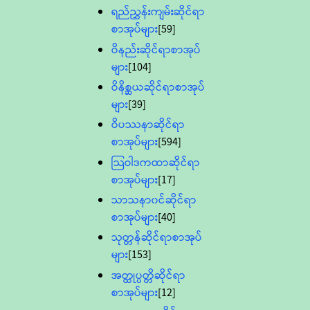
ရည်ညွှန်းကျမ်းဆိုင်ရာ
စာအုပ်များ
[59]
ဝိနည်းဆိုင်ရာစာအုပ်
များ
[104]
ဝိနိစ္ဆယဆိုင်ရာစာအုပ်
များ
[39]
ဝိပဿနာဆိုင်ရာ
စာအုပ်များ
[594]
သြဝါဒကထာဆိုင်ရာ
စာအုပ်များ
[17]
သာသနာ၀င်ဆိုင်ရာ
စာအုပ်များ
[40]
သုတ္တန်ဆိုင်ရာစာအုပ်
များ
[153]
အတ္ထုပ္ပတ္တိဆိုင်ရာ
စာအုပ်များ
[12]