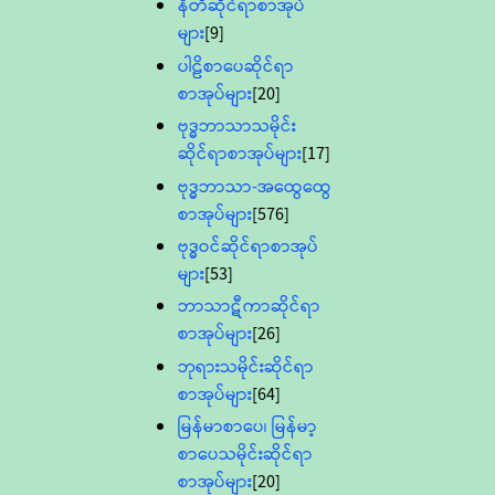
နီတိဆိုင်ရာစာအုပ်
များ
[9]
ပါဠိစာပေဆိုင်ရာ
စာအုပ်များ
[20]
ဗုဒ္ဓဘာသာသမိုင်း
ဆိုင်ရာစာအုပ်များ
[17]
ဗုဒ္ဓဘာသာ-အထွေထွေ
စာအုပ်များ
[576]
ဗုဒ္ဓဝင်ဆိုင်ရာစာအုပ်
များ
[53]
ဘာသာဋီကာဆိုင်ရာ
စာအုပ်များ
[26]
ဘုရားသမိုင်းဆိုင်ရာ
စာအုပ်များ
[64]
မြန်မာစာပေ၊ မြန်မာ့
စာပေသမိုင်းဆိုင်ရာ
စာအုပ်များ
[20]