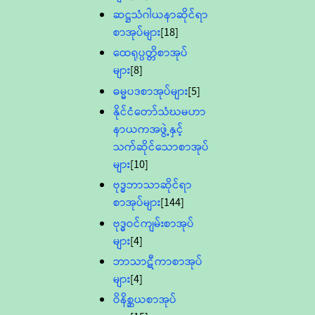
ဆဋ္ဌသံဂါယနာဆိုင်ရာ
စာအုပ်များ
[18]
ထေရုပ္ပတ္တိစာအုပ်
များ
[8]
ဓမ္မပဒစာအုပ်များ
[5]
နိုင်ငံတော်သံဃမဟာ
နာယကအဖွဲ့နှင့်
သက်ဆိုင်သောစာအုပ်
များ
[10]
ဗုဒ္ဓဘာသာဆိုင်ရာ
စာအုပ်များ
[144]
ဗုဒ္ဓဝင်ကျမ်းစာအုပ်
များ
[4]
ဘာသာဋီကာစာအုပ်
များ
[4]
ဝိနိစ္ဆယစာအုပ်