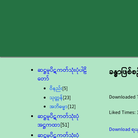
ဆဋ္ဌမူပိဋကတ်သုံးပုံပါဠိ
ခန္ဓာဖြစ်စ
တော်
ဝိနည်း
[5]
Downloaded 
သုတ္တန်
[23]
အဘိဓမ္မာ
[12]
Liked Times:
ဆဋ္ဌမူပိဋကတ်သုံးပုံ
အဋ္ဌကထာ
[51]
Download ရယ
ဆဋ္ဌမူပိဋကတ်သုံးပုံ