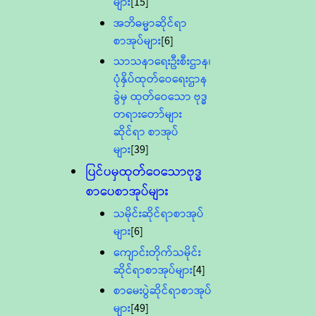
များ
[15]
အဘိဓမ္မာဆိုင်ရာ
စာအုပ်များ
[6]
သာသနာရေးဦးစီးဌာန၊
ပုံနှိပ်ထုတ်ဝေရေးဌာန
ခွဲမှ ထုတ်ဝေသော ဗုဒ္ဓ
တရားတော်များ
ဆိုင်ရာ စာအုပ်
များ
[39]
ပြင်ပမှထုတ်ဝေသောဗုဒ္ဓ
စာပေစာအုပ်များ
သမိုင်းဆိုင်ရာစာအုပ်
များ
[6]
ကျောင်းတိုက်သမိုင်း
ဆိုင်ရာစာအုပ်များ
[4]
စာမေးပွဲဆိုင်ရာစာအုပ်
များ
[49]