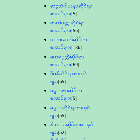
ဆဋ္ဌသံဂါယနာဆိုင်ရာ
စာအုပ်များ
[5]
ဇာတ်၀တ္ထုဆိုင်ရာ
စာအုပ်များ
[55]
တရားတော်ဆိုင်ရာ
စာအုပ်များ
[186]
ထေရုပ္ပတ္တိဆိုင်ရာ
စာအုပ်များ
[69]
ဒီပနီဆိုင်ရာစာအုပ်
များ
[65]
ဓမ္မကဗျာဆိုင်ရာ
စာအုပ်များ
[5]
ဓမ္မပဒဆိုင်ရာစာအုပ်
များ
[55]
နိဿယဆိုင်ရာစာအုပ်
များ
[52]