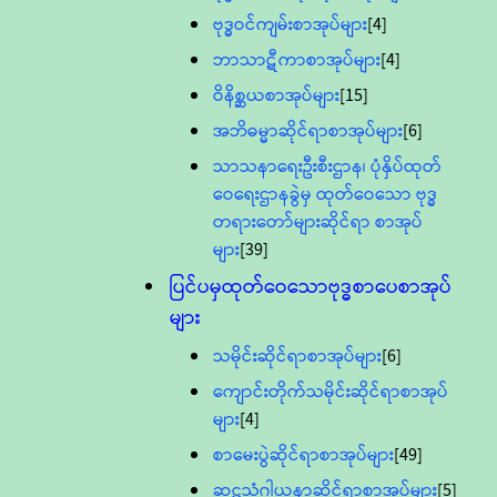
ဗုဒ္ဓဝင်ကျမ်းစာအုပ်များ
[4]
ဘာသာဋီကာစာအုပ်များ
[4]
ဝိနိစ္ဆယစာအုပ်များ
[15]
အဘိဓမ္မာဆိုင်ရာစာအုပ်များ
[6]
သာသနာရေးဦးစီးဌာန၊ ပုံနှိပ်ထုတ်
ဝေရေးဌာနခွဲမှ ထုတ်ဝေသော ဗုဒ္ဓ
တရားတော်များဆိုင်ရာ စာအုပ်
များ
[39]
ပြင်ပမှထုတ်ဝေသောဗုဒ္ဓစာပေစာအုပ်
များ
သမိုင်းဆိုင်ရာစာအုပ်များ
[6]
ကျောင်းတိုက်သမိုင်းဆိုင်ရာစာအုပ်
များ
[4]
စာမေးပွဲဆိုင်ရာစာအုပ်များ
[49]
ဆဋ္ဌသံဂါယနာဆိုင်ရာစာအုပ်များ
[5]