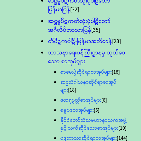
ဆဋ္ဌမူပိဋကတ်သုံးပုံပါဠိတော်
မြန်မာပြန်
[32]
ဆဋ္ဌမူပိဋကတ်သုံးပုံပါဠိတော်
အင်္ဂလိပ်ဘာသာပြန်
[35]
တိပိဋကပါဠိ-မြန်မာအဘိဓာန်
[23]
သာသနာရေး၀န်ကြီးဌာနမှ ထုတ်ဝေ
သော စာအုပ်များ
စာမေးပွဲဆိုင်ရာစာအုပ်များ
[18]
ဆဋ္ဌသံဂါယနာဆိုင်ရာစာအုပ်
များ
[18]
ထေရုပ္ပတ္တိစာအုပ်များ
[8]
ဓမ္မပဒစာအုပ်များ
[5]
နိုင်ငံတော်သံဃမဟာနာယကအဖွဲ့
နှင့် သက်ဆိုင်သောစာအုပ်များ
[10]
ဗုဒ္ဓဘာသာဆိုင်ရာစာအုပ်များ
[144]