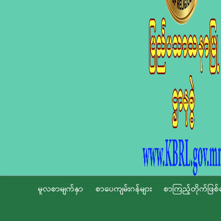
မူလစာမျက်နှာ
စာပေကျမ်းဂန်များ
စာကြည့်တိုက်ဖြစ်