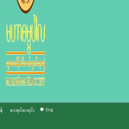
Eng
န်
စာအုပ်စာရင်း