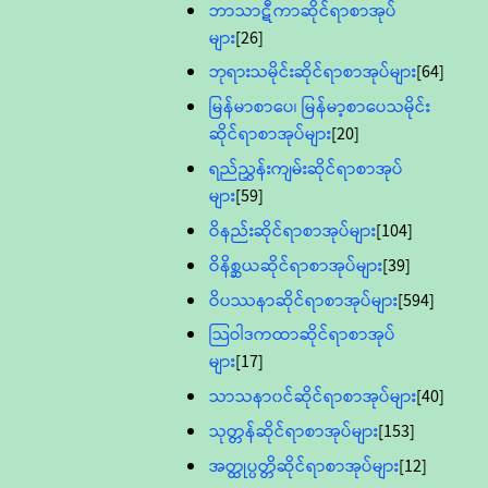
ဘာသာဋီကာဆိုင်ရာစာအုပ်
များ
[26]
ဘုရားသမိုင်းဆိုင်ရာစာအုပ်များ
[64]
မြန်မာစာပေ၊ မြန်မာ့စာပေသမိုင်း
ဆိုင်ရာစာအုပ်များ
[20]
ရည်ညွှန်းကျမ်းဆိုင်ရာစာအုပ်
များ
[59]
ဝိနည်းဆိုင်ရာစာအုပ်များ
[104]
ဝိနိစ္ဆယဆိုင်ရာစာအုပ်များ
[39]
ဝိပဿနာဆိုင်ရာစာအုပ်များ
[594]
သြဝါဒကထာဆိုင်ရာစာအုပ်
များ
[17]
သာသနာ၀င်ဆိုင်ရာစာအုပ်များ
[40]
သုတ္တန်ဆိုင်ရာစာအုပ်များ
[153]
အတ္ထုပ္ပတ္တိဆိုင်ရာစာအုပ်များ
[12]