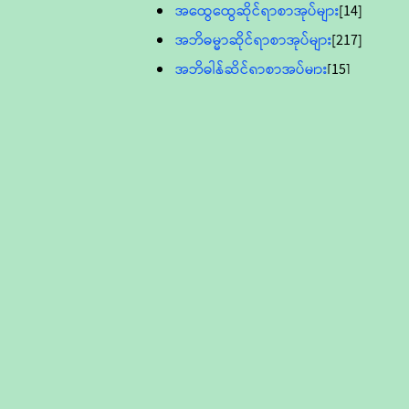
အထွေထွေဆိုင်ရာစာအုပ်များ
[14]
အဘိဓမ္မာဆိုင်ရာစာအုပ်များ
[217]
အဘိဓါန်ဆိုင်ရာစာအုပ်များ
[15]
အင်္ဂလိပ်ဘာသာဖြင့်ပြုစုသော ဗုဒ္ဓ
စာပေများ
[895]
လူငယ်ကဏ္ဍ ဗုဒ္ဓဘာသာ
သင်ခန်းစာ
[16]
ပိဋကသုံးပုံပါဠိတော် (ဆဋ္ဌမူ
ကွန်ပျူတာစာစီ)
ဝိနည်း
[5]
သုတ္တန်
[23]
အဘိဓမ္မာ
[12]
တရားတော်များ (Audio, MP-3)
ဘဒ္ဒန္တဝိမလ(မိုးကုတ်ဆရာတော်)