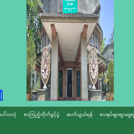
ပေါ်လာပုံ
စာကြည့်တိုက်ဖွင့်ပွဲ
ဆက်သွယ်ရန်
စာအုပ်များရှာဖွေရ