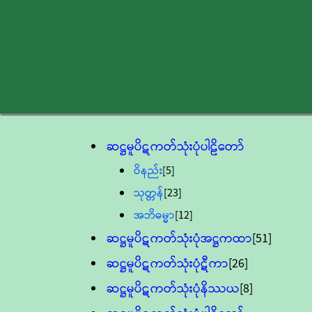
ဆဋ္ဌမူပိဋကတ်သုံးပုံပါဠိတော်
ဝိနည်း
[5]
သုတ္တန်
[23]
အဘိဓမ္မာ
[12]
ဆဋ္ဌမူပိဋကတ်သုံးပုံအဋ္ဌကထာ
[51]
ဆဋ္ဌမူပိဋကတ်သုံးပုံဋီကာ
[26]
ဆဋ္ဌမူပိဋကတ်သုံးပုံနိဿယ
[8]