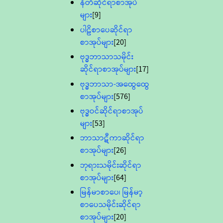
နီတိဆိုင်ရာစာအုပ်
များ
[9]
ပါဠိစာပေဆိုင်ရာ
စာအုပ်များ
[20]
ဗုဒ္ဓဘာသာသမိုင်း
ဆိုင်ရာစာအုပ်များ
[17]
ဗုဒ္ဓဘာသာ-အထွေထွေ
စာအုပ်များ
[576]
ဗုဒ္ဓဝင်ဆိုင်ရာစာအုပ်
များ
[53]
ဘာသာဋီကာဆိုင်ရာ
စာအုပ်များ
[26]
ဘုရားသမိုင်းဆိုင်ရာ
စာအုပ်များ
[64]
မြန်မာစာပေ၊ မြန်မာ့
စာပေသမိုင်းဆိုင်ရာ
စာအုပ်များ
[20]