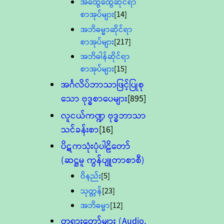
အထွေထွေဆိုင်ရာ
စာအုပ်များ
[14]
အဘိဓမ္မာဆိုင်ရာ
စာအုပ်များ
[217]
အဘိဓါန်ဆိုင်ရာ
စာအုပ်များ
[15]
အင်္ဂလိပ်ဘာသာဖြင့်ပြုစု
သော ဗုဒ္ဓစာပေများ
[895]
လူငယ်ကဏ္ဍ ဗုဒ္ဓဘာသာ
သင်ခန်းစာ
[16]
ပိဋကသုံးပုံပါဠိတော်
(ဆဋ္ဌမူ ကွန်ပျူတာစာစီ)
ဝိနည်း
[5]
သုတ္တန်
[23]
အဘိဓမ္မာ
[12]
တရားတော်များ (Audio,