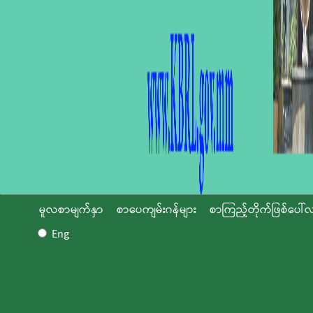
မူလစာမျက်နှာ
စာပေကျမ်းဂန်များ
စာကြည့်တိုက်ဖြစ်ပေါ်လ
Eng