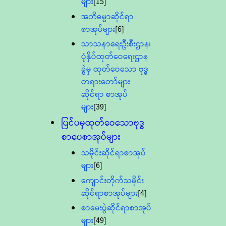
များ
[15]
အဘိဓမ္မာဆိုင်ရာ
စာအုပ်များ
[6]
သာသနာရေးဦးစီးဌာန၊
ပုံနှိပ်ထုတ်ဝေရေးဌာန
ခွဲမှ ထုတ်ဝေသော ဗုဒ္ဓ
တရားတော်များ
ဆိုင်ရာ စာအုပ်
များ
[39]
ပြင်ပမှထုတ်ဝေသောဗုဒ္ဓ
စာပေစာအုပ်များ
သမိုင်းဆိုင်ရာစာအုပ်
များ
[6]
ကျောင်းတိုက်သမိုင်း
ဆိုင်ရာစာအုပ်များ
[4]
စာမေးပွဲဆိုင်ရာစာအုပ်
များ
[49]