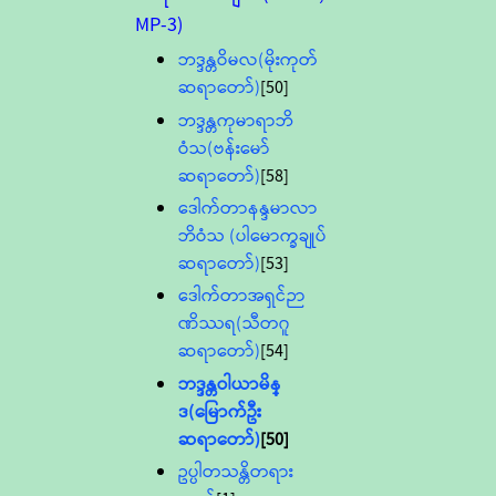
MP-3)
ဘဒ္ဒန္တဝိမလ(မိုးကုတ်
ဆရာတော်)
[50]
ဘဒ္ဒန္တကုမာရာဘိ
ဝံသ(ဗန်းမော်
ဆရာတော်)
[58]
ဒေါက်တာနန္ဒမာလာ
ဘိဝံသ (ပါမောက္ခချုပ်
ဆရာတော်)
[53]
ဒေါက်တာအရှင်ဉာ
ဏိဿရ(သီတဂူ
ဆရာတော်)
[54]
ဘဒ္ဒန္တဝါယာမိန္
ဒ(မြောက်ဦး
ဆရာတော်)
[50]
ဥပ္ပါတသန္တိတရား