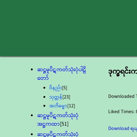
ဆဋ္ဌမူပိဋကတ်သုံးပုံပါဠိ
ဒုက္ခရင်း
တော်
ဝိနည်း
[5]
Downloaded 
သုတ္တန်
[23]
အဘိဓမ္မာ
[12]
Liked Times:
ဆဋ္ဌမူပိဋကတ်သုံးပုံ
အဋ္ဌကထာ
[51]
Download ရယ
ဆဋ္ဌမူပိဋကတ်သုံးပုံ