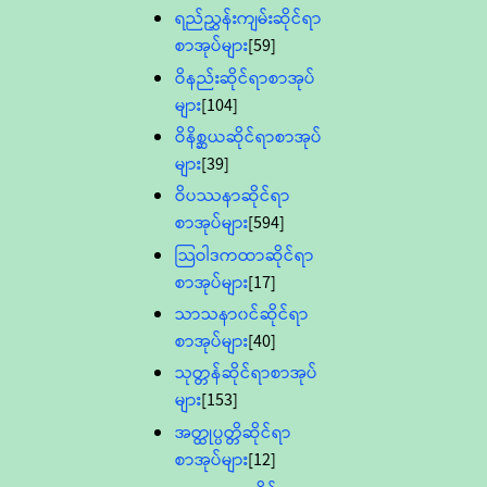
ရည်ညွှန်းကျမ်းဆိုင်ရာ
စာအုပ်များ
[59]
ဝိနည်းဆိုင်ရာစာအုပ်
များ
[104]
ဝိနိစ္ဆယဆိုင်ရာစာအုပ်
များ
[39]
ဝိပဿနာဆိုင်ရာ
စာအုပ်များ
[594]
သြဝါဒကထာဆိုင်ရာ
စာအုပ်များ
[17]
သာသနာ၀င်ဆိုင်ရာ
စာအုပ်များ
[40]
သုတ္တန်ဆိုင်ရာစာအုပ်
များ
[153]
အတ္ထုပ္ပတ္တိဆိုင်ရာ
စာအုပ်များ
[12]