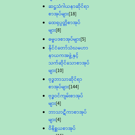
ဆဋ္ဌသံဂါယနာဆိုင်ရာ
စာအုပ်များ
[18]
ထေရုပ္ပတ္တိစာအုပ်
များ
[8]
ဓမ္မပဒစာအုပ်များ
[5]
နိုင်ငံတော်သံဃမဟာ
နာယကအဖွဲ့နှင့်
သက်ဆိုင်သောစာအုပ်
များ
[10]
ဗုဒ္ဓဘာသာဆိုင်ရာ
စာအုပ်များ
[144]
ဗုဒ္ဓဝင်ကျမ်းစာအုပ်
များ
[4]
ဘာသာဋီကာစာအုပ်
များ
[4]
ဝိနိစ္ဆယစာအုပ်