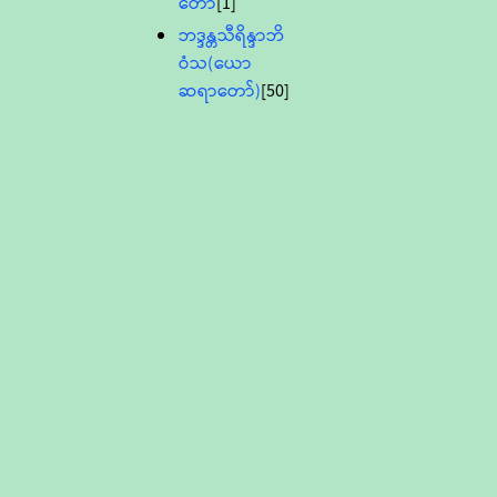
တော်
[1]
ဘဒ္ဒန္တသီရိန္ဒာဘိ
ဝံသ(ယော
ဆရာတော်)
[50]