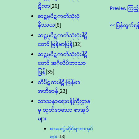
ဋီကာ
[26]
Preview ကြည့်
ဆဋ္ဌမူပိဋကတ်သုံးပုံ
နိဿယ
[8]
<< ပြန်ထွက်ရန
ဆဋ္ဌမူပိဋကတ်သုံးပုံပါဠိ
တော် မြန်မာပြန်
[32]
ဆဋ္ဌမူပိဋကတ်သုံးပုံပါဠိ
တော် အင်္ဂလိပ်ဘာသာ
ပြန်
[35]
တိပိဋကပါဠိ-မြန်မာ
အဘိဓာန်
[23]
သာသနာရေး၀န်ကြီးဌာန
မှ ထုတ်ဝေသော စာအုပ်
များ
စာမေးပွဲဆိုင်ရာစာအုပ်
များ
[18]