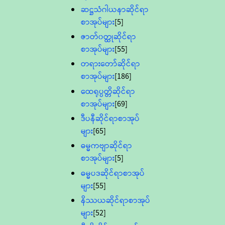
ဆဋ္ဌသံဂါယနာဆိုင်ရာ
စာအုပ်များ
[5]
ဇာတ်၀တ္ထုဆိုင်ရာ
စာအုပ်များ
[55]
တရားတော်ဆိုင်ရာ
စာအုပ်များ
[186]
ထေရုပ္ပတ္တိဆိုင်ရာ
စာအုပ်များ
[69]
ဒီပနီဆိုင်ရာစာအုပ်
များ
[65]
ဓမ္မကဗျာဆိုင်ရာ
စာအုပ်များ
[5]
ဓမ္မပဒဆိုင်ရာစာအုပ်
များ
[55]
နိဿယဆိုင်ရာစာအုပ်
များ
[52]