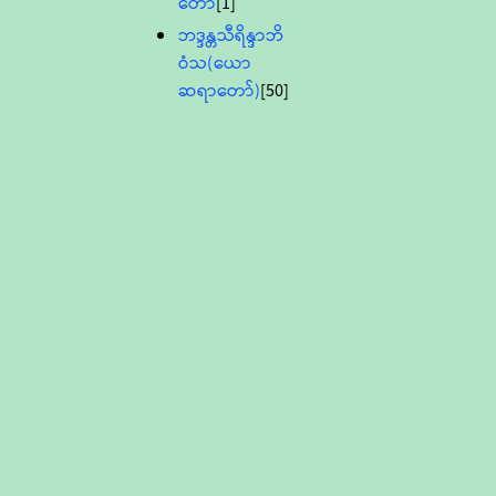
တော်
[1]
ဘဒ္ဒန္တသီရိန္ဒာဘိ
ဝံသ(ယော
ဆရာတော်)
[50]