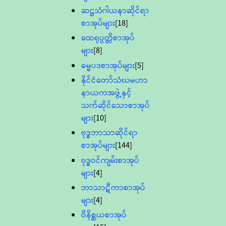
ဆဋ္ဌသံဂါယနာဆိုင်ရာ
စာအုပ်များ
[18]
ထေရုပ္ပတ္တိစာအုပ်
များ
[8]
ဓမ္မပဒစာအုပ်များ
[5]
နိုင်ငံတော်သံဃမဟာ
နာယကအဖွဲ့နှင့်
သက်ဆိုင်သောစာအုပ်
များ
[10]
ဗုဒ္ဓဘာသာဆိုင်ရာ
စာအုပ်များ
[144]
ဗုဒ္ဓဝင်ကျမ်းစာအုပ်
များ
[4]
ဘာသာဋီကာစာအုပ်
များ
[4]
ဝိနိစ္ဆယစာအုပ်