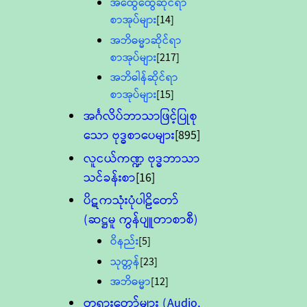
အထွေထွေဆိုင်ရာ
စာအုပ်များ
[14]
အဘိဓမ္မာဆိုင်ရာ
စာအုပ်များ
[217]
အဘိဓါန်ဆိုင်ရာ
စာအုပ်များ
[15]
အင်္ဂလိပ်ဘာသာဖြင့်ပြုစု
သော ဗုဒ္ဓစာပေများ
[895]
လူငယ်ကဏ္ဍ ဗုဒ္ဓဘာသာ
သင်ခန်းစာ
[16]
ပိဋကသုံးပုံပါဠိတော်
(ဆဋ္ဌမူ ကွန်ပျူတာစာစီ)
ဝိနည်း
[5]
သုတ္တန်
[23]
အဘိဓမ္မာ
[12]
တရားတော်များ (Audio,