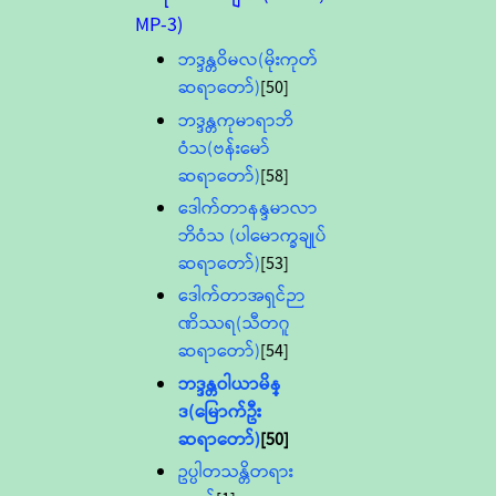
MP-3)
ဘဒ္ဒန္တဝိမလ(မိုးကုတ်
ဆရာတော်)
[50]
ဘဒ္ဒန္တကုမာရာဘိ
ဝံသ(ဗန်းမော်
ဆရာတော်)
[58]
ဒေါက်တာနန္ဒမာလာ
ဘိဝံသ (ပါမောက္ခချုပ်
ဆရာတော်)
[53]
ဒေါက်တာအရှင်ဉာ
ဏိဿရ(သီတဂူ
ဆရာတော်)
[54]
ဘဒ္ဒန္တဝါယာမိန္
ဒ(မြောက်ဦး
ဆရာတော်)
[50]
ဥပ္ပါတသန္တိတရား