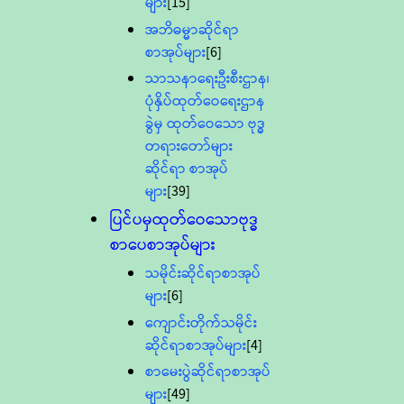
များ
[15]
အဘိဓမ္မာဆိုင်ရာ
စာအုပ်များ
[6]
သာသနာရေးဦးစီးဌာန၊
ပုံနှိပ်ထုတ်ဝေရေးဌာန
ခွဲမှ ထုတ်ဝေသော ဗုဒ္ဓ
တရားတော်များ
ဆိုင်ရာ စာအုပ်
များ
[39]
ပြင်ပမှထုတ်ဝေသောဗုဒ္ဓ
စာပေစာအုပ်များ
သမိုင်းဆိုင်ရာစာအုပ်
များ
[6]
ကျောင်းတိုက်သမိုင်း
ဆိုင်ရာစာအုပ်များ
[4]
စာမေးပွဲဆိုင်ရာစာအုပ်
များ
[49]