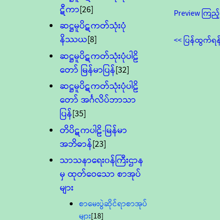
ဋီကာ
[26]
Preview ကြည့်
ဆဋ္ဌမူပိဋကတ်သုံးပုံ
နိဿယ
[8]
<< ပြန်ထွက်ရန
ဆဋ္ဌမူပိဋကတ်သုံးပုံပါဠိ
တော် မြန်မာပြန်
[32]
ဆဋ္ဌမူပိဋကတ်သုံးပုံပါဠိ
တော် အင်္ဂလိပ်ဘာသာ
ပြန်
[35]
တိပိဋကပါဠိ-မြန်မာ
အဘိဓာန်
[23]
သာသနာရေး၀န်ကြီးဌာန
မှ ထုတ်ဝေသော စာအုပ်
များ
စာမေးပွဲဆိုင်ရာစာအုပ်
များ
[18]