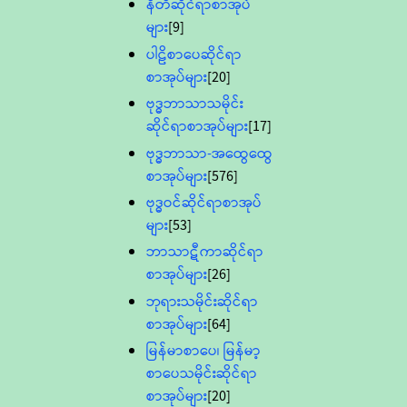
နီတိဆိုင်ရာစာအုပ်
များ
[9]
ပါဠိစာပေဆိုင်ရာ
စာအုပ်များ
[20]
ဗုဒ္ဓဘာသာသမိုင်း
ဆိုင်ရာစာအုပ်များ
[17]
ဗုဒ္ဓဘာသာ-အထွေထွေ
စာအုပ်များ
[576]
ဗုဒ္ဓဝင်ဆိုင်ရာစာအုပ်
များ
[53]
ဘာသာဋီကာဆိုင်ရာ
စာအုပ်များ
[26]
ဘုရားသမိုင်းဆိုင်ရာ
စာအုပ်များ
[64]
မြန်မာစာပေ၊ မြန်မာ့
စာပေသမိုင်းဆိုင်ရာ
စာအုပ်များ
[20]