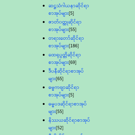
ဆဋ္ဌသံဂါယနာဆိုင်ရာ
စာအုပ်များ
[5]
ဇာတ်၀တ္ထုဆိုင်ရာ
စာအုပ်များ
[55]
တရားတော်ဆိုင်ရာ
စာအုပ်များ
[186]
ထေရုပ္ပတ္တိဆိုင်ရာ
စာအုပ်များ
[69]
ဒီပနီဆိုင်ရာစာအုပ်
များ
[65]
ဓမ္မကဗျာဆိုင်ရာ
စာအုပ်များ
[5]
ဓမ္မပဒဆိုင်ရာစာအုပ်
များ
[55]
နိဿယဆိုင်ရာစာအုပ်
များ
[52]