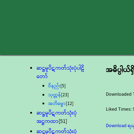
ဆဋ္ဌမူပိဋကတ်သုံးပုံပါဠိ
အဓိပ္ပါယ
တော်
ဝိနည်း
[5]
Downloaded 
သုတ္တန်
[23]
အဘိဓမ္မာ
[12]
Liked Times:
ဆဋ္ဌမူပိဋကတ်သုံးပုံ
အဋ္ဌကထာ
[51]
Download ရယ
ဆဋ္ဌမူပိဋကတ်သုံးပုံ