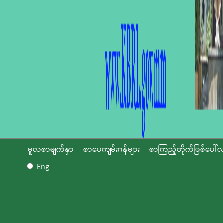
မူလစာမျက်နှာ
စာပေကျမ်းဂန်များ
စာကြည့်တိုက်ဖြစ်ပေါ်လ
Eng