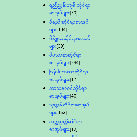
ရည်ညွှန်းကျမ်းဆိုင်ရာ
စာအုပ်များ
[59]
ဝိနည်းဆိုင်ရာစာအုပ်
များ
[104]
ဝိနိစ္ဆယဆိုင်ရာစာအုပ်
များ
[39]
ဝိပဿနာဆိုင်ရာ
စာအုပ်များ
[594]
သြဝါဒကထာဆိုင်ရာ
စာအုပ်များ
[17]
သာသနာ၀င်ဆိုင်ရာ
စာအုပ်များ
[40]
သုတ္တန်ဆိုင်ရာစာအုပ်
များ
[153]
အတ္ထုပ္ပတ္တိဆိုင်ရာ
စာအုပ်များ
[12]