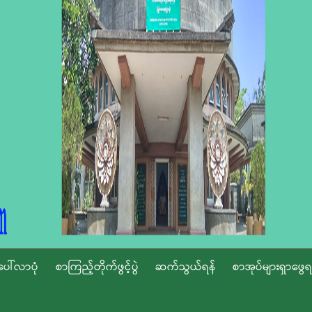
ပေါ်လာပုံ
စာကြည့်တိုက်ဖွင့်ပွဲ
ဆက်သွယ်ရန်
စာအုပ်များရှာဖွေရ