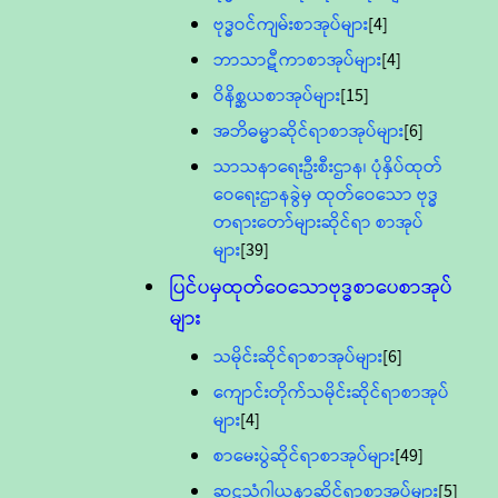
ဗုဒ္ဓဝင်ကျမ်းစာအုပ်များ
[4]
ဘာသာဋီကာစာအုပ်များ
[4]
ဝိနိစ္ဆယစာအုပ်များ
[15]
အဘိဓမ္မာဆိုင်ရာစာအုပ်များ
[6]
သာသနာရေးဦးစီးဌာန၊ ပုံနှိပ်ထုတ်
ဝေရေးဌာနခွဲမှ ထုတ်ဝေသော ဗုဒ္ဓ
တရားတော်များဆိုင်ရာ စာအုပ်
များ
[39]
ပြင်ပမှထုတ်ဝေသောဗုဒ္ဓစာပေစာအုပ်
များ
သမိုင်းဆိုင်ရာစာအုပ်များ
[6]
ကျောင်းတိုက်သမိုင်းဆိုင်ရာစာအုပ်
များ
[4]
စာမေးပွဲဆိုင်ရာစာအုပ်များ
[49]
ဆဋ္ဌသံဂါယနာဆိုင်ရာစာအုပ်များ
[5]