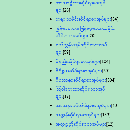
ဘာသာဋီကာဆိုင်ရာစာအုပ်
များ
[26]
ဘုရားသမိုင်းဆိုင်ရာစာအုပ်များ
[64]
မြန်မာစာပေ၊ မြန်မာ့စာပေသမိုင်း
ဆိုင်ရာစာအုပ်များ
[20]
ရည်ညွှန်းကျမ်းဆိုင်ရာစာအုပ်
များ
[59]
ဝိနည်းဆိုင်ရာစာအုပ်များ
[104]
ဝိနိစ္ဆယဆိုင်ရာစာအုပ်များ
[39]
ဝိပဿနာဆိုင်ရာစာအုပ်များ
[594]
သြဝါဒကထာဆိုင်ရာစာအုပ်
များ
[17]
သာသနာ၀င်ဆိုင်ရာစာအုပ်များ
[40]
သုတ္တန်ဆိုင်ရာစာအုပ်များ
[153]
အတ္ထုပ္ပတ္တိဆိုင်ရာစာအုပ်များ
[12]