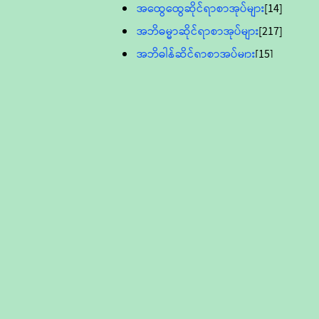
အထွေထွေဆိုင်ရာစာအုပ်များ
[14]
အဘိဓမ္မာဆိုင်ရာစာအုပ်များ
[217]
အဘိဓါန်ဆိုင်ရာစာအုပ်များ
[15]
အင်္ဂလိပ်ဘာသာဖြင့်ပြုစုသော ဗုဒ္ဓ
စာပေများ
[895]
လူငယ်ကဏ္ဍ ဗုဒ္ဓဘာသာ
သင်ခန်းစာ
[16]
ပိဋကသုံးပုံပါဠိတော် (ဆဋ္ဌမူ
ကွန်ပျူတာစာစီ)
ဝိနည်း
[5]
သုတ္တန်
[23]
အဘိဓမ္မာ
[12]
တရားတော်များ (Audio, MP-3)
ဘဒ္ဒန္တဝိမလ(မိုးကုတ်ဆရာတော်)