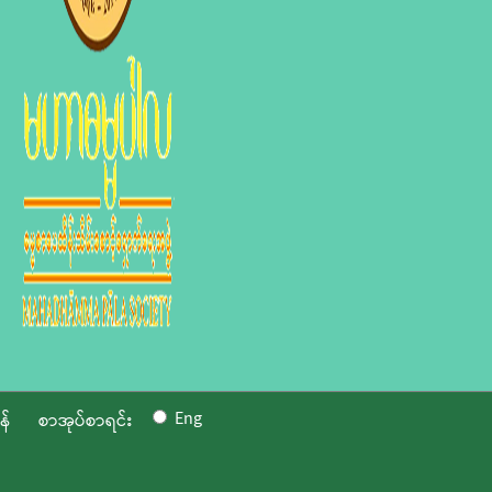
Eng
န်
စာအုပ်စာရင်း