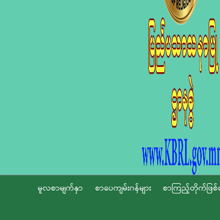
မူလစာမျက်နှာ
စာပေကျမ်းဂန်များ
စာကြည့်တိုက်ဖြစ်