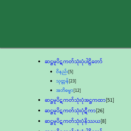
ဆဋ္ဌမူပိဋကတ်သုံးပုံပါဠိတော်
ဝိနည်း
[5]
သုတ္တန်
[23]
အဘိဓမ္မာ
[12]
ဆဋ္ဌမူပိဋကတ်သုံးပုံအဋ္ဌကထာ
[51]
ဆဋ္ဌမူပိဋကတ်သုံးပုံဋီကာ
[26]
ဆဋ္ဌမူပိဋကတ်သုံးပုံနိဿယ
[8]