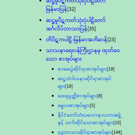
ဆဋ္ဌမူပိဋကတ်သုံးပုံပါဠိတော်
မြန်မာပြန်
[32]
ဆဋ္ဌမူပိဋကတ်သုံးပုံပါဠိတော်
အင်္ဂလိပ်ဘာသာပြန်
[35]
တိပိဋကပါဠိ-မြန်မာအဘိဓာန်
[23]
သာသနာရေး၀န်ကြီးဌာနမှ ထုတ်ဝေ
သော စာအုပ်များ
စာမေးပွဲဆိုင်ရာစာအုပ်များ
[18]
ဆဋ္ဌသံဂါယနာဆိုင်ရာစာအုပ်
များ
[18]
ထေရုပ္ပတ္တိစာအုပ်များ
[8]
ဓမ္မပဒစာအုပ်များ
[5]
နိုင်ငံတော်သံဃမဟာနာယကအဖွဲ့
နှင့် သက်ဆိုင်သောစာအုပ်များ
[10]
ဗုဒ္ဓဘာသာဆိုင်ရာစာအုပ်များ
[144]