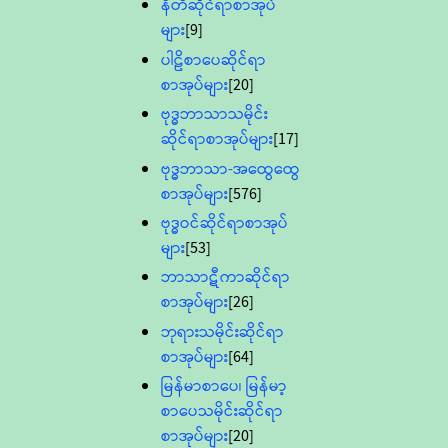
နီတိဆိုင်ရာစာအုပ်
များ
[9]
ပါဠိစာပေဆိုင်ရာ
စာအုပ်များ
[20]
ဗုဒ္ဓဘာသာသမိုင်း
ဆိုင်ရာစာအုပ်များ
[17]
ဗုဒ္ဓဘာသာ-အထွေထွေ
စာအုပ်များ
[576]
ဗုဒ္ဓဝင်ဆိုင်ရာစာအုပ်
များ
[53]
ဘာသာဋီကာဆိုင်ရာ
စာအုပ်များ
[26]
ဘုရားသမိုင်းဆိုင်ရာ
စာအုပ်များ
[64]
မြန်မာစာပေ၊ မြန်မာ့
စာပေသမိုင်းဆိုင်ရာ
စာအုပ်များ
[20]