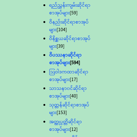
ရည်ညွှန်းကျမ်းဆိုင်ရာ
စာအုပ်များ
[59]
ဝိနည်းဆိုင်ရာစာအုပ်
များ
[104]
ဝိနိစ္ဆယဆိုင်ရာစာအုပ်
များ
[39]
ဝိပဿနာဆိုင်ရာ
စာအုပ်များ
[594]
သြဝါဒကထာဆိုင်ရာ
စာအုပ်များ
[17]
သာသနာ၀င်ဆိုင်ရာ
စာအုပ်များ
[40]
သုတ္တန်ဆိုင်ရာစာအုပ်
များ
[153]
အတ္ထုပ္ပတ္တိဆိုင်ရာ
စာအုပ်များ
[12]