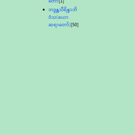
တော်
[1]
ဘဒ္ဒန္တသီရိန္ဒာဘိ
ဝံသ(ယော
ဆရာတော်)
[50]