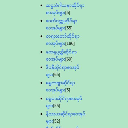
ဆဋ္ဌသံဂါယနာဆိုင်ရာ
စာအုပ်များ
[5]
ဇာတ်၀တ္ထုဆိုင်ရာ
စာအုပ်များ
[55]
တရားတော်ဆိုင်ရာ
စာအုပ်များ
[186]
ထေရုပ္ပတ္တိဆိုင်ရာ
စာအုပ်များ
[69]
ဒီပနီဆိုင်ရာစာအုပ်
များ
[65]
ဓမ္မကဗျာဆိုင်ရာ
စာအုပ်များ
[5]
ဓမ္မပဒဆိုင်ရာစာအုပ်
များ
[55]
နိဿယဆိုင်ရာစာအုပ်
များ
[52]