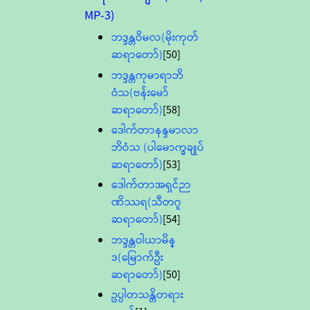
MP-3)
ဘဒ္ဒန္တဝိမလ(မိုးကုတ်
ဆရာတော်)
[50]
ဘဒ္ဒန္တကုမာရာဘိ
ဝံသ(ဗန်းမော်
ဆရာတော်)
[58]
ဒေါက်တာနန္ဒမာလာ
ဘိဝံသ (ပါမောက္ခချုပ်
ဆရာတော်)
[53]
ဒေါက်တာအရှင်ဉာ
ဏိဿရ(သီတဂူ
ဆရာတော်)
[54]
ဘဒ္ဒန္တဝါယာမိန္
ဒ(မြောက်ဦး
ဆရာတော်)
[50]
ဥပ္ပါတသန္တိတရား