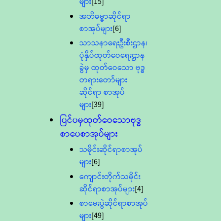
များ
[15]
အဘိဓမ္မာဆိုင်ရာ
စာအုပ်များ
[6]
သာသနာရေးဦးစီးဌာန၊
ပုံနှိပ်ထုတ်ဝေရေးဌာန
ခွဲမှ ထုတ်ဝေသော ဗုဒ္ဓ
တရားတော်များ
ဆိုင်ရာ စာအုပ်
များ
[39]
ပြင်ပမှထုတ်ဝေသောဗုဒ္ဓ
စာပေစာအုပ်များ
သမိုင်းဆိုင်ရာစာအုပ်
များ
[6]
ကျောင်းတိုက်သမိုင်း
ဆိုင်ရာစာအုပ်များ
[4]
စာမေးပွဲဆိုင်ရာစာအုပ်
များ
[49]