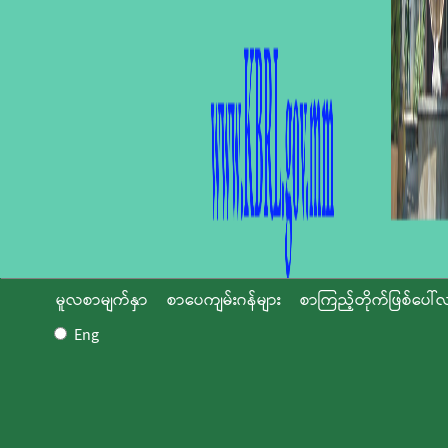
မူလစာမျက်နှာ
စာပေကျမ်းဂန်များ
စာကြည့်တိုက်ဖြစ်ပေါ်လ
Eng