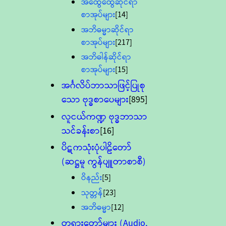
အထွေထွေဆိုင်ရာ
စာအုပ်များ
[14]
အဘိဓမ္မာဆိုင်ရာ
စာအုပ်များ
[217]
အဘိဓါန်ဆိုင်ရာ
စာအုပ်များ
[15]
အင်္ဂလိပ်ဘာသာဖြင့်ပြုစု
သော ဗုဒ္ဓစာပေများ
[895]
လူငယ်ကဏ္ဍ ဗုဒ္ဓဘာသာ
သင်ခန်းစာ
[16]
ပိဋကသုံးပုံပါဠိတော်
(ဆဋ္ဌမူ ကွန်ပျူတာစာစီ)
ဝိနည်း
[5]
သုတ္တန်
[23]
အဘိဓမ္မာ
[12]
တရားတော်များ (Audio,