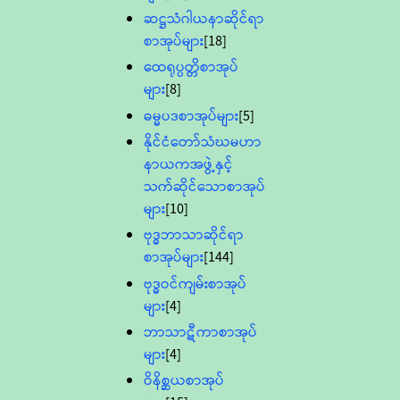
ဆဋ္ဌသံဂါယနာဆိုင်ရာ
စာအုပ်များ
[18]
ထေရုပ္ပတ္တိစာအုပ်
များ
[8]
ဓမ္မပဒစာအုပ်များ
[5]
နိုင်ငံတော်သံဃမဟာ
နာယကအဖွဲ့နှင့်
သက်ဆိုင်သောစာအုပ်
များ
[10]
ဗုဒ္ဓဘာသာဆိုင်ရာ
စာအုပ်များ
[144]
ဗုဒ္ဓဝင်ကျမ်းစာအုပ်
များ
[4]
ဘာသာဋီကာစာအုပ်
များ
[4]
ဝိနိစ္ဆယစာအုပ်