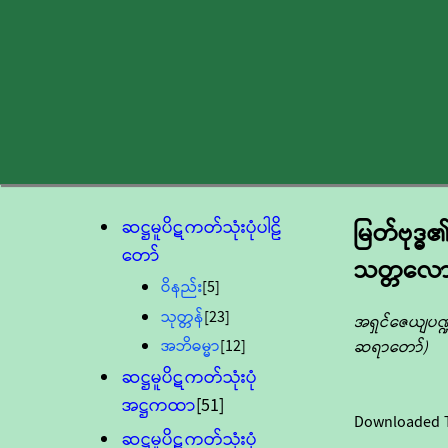
ဆဋ္ဌမူပိဋကတ်သုံးပုံပါဠိ
မြတ်ဗုဒ္ဓ
တော်
သတ္တလော
ဝိနည်း
[5]
သုတ္တန်
[23]
အရှင်ဇေယျပဏ္ဍ
အဘိဓမ္မာ
[12]
ဆရာတော်)
ဆဋ္ဌမူပိဋကတ်သုံးပုံ
အဋ္ဌကထာ
[51]
Downloaded 
ဆဋ္ဌမူပိဋကတ်သုံးပုံ