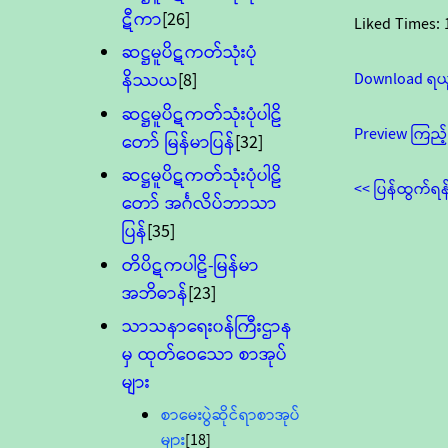
ဋီကာ
[26]
Liked Times:
ဆဋ္ဌမူပိဋကတ်သုံးပုံ
Download ရယ
နိဿယ
[8]
ဆဋ္ဌမူပိဋကတ်သုံးပုံပါဠိ
Preview ကြည့်
တော် မြန်မာပြန်
[32]
ဆဋ္ဌမူပိဋကတ်သုံးပုံပါဠိ
<< ပြန်ထွက်ရန
တော် အင်္ဂလိပ်ဘာသာ
ပြန်
[35]
တိပိဋကပါဠိ-မြန်မာ
အဘိဓာန်
[23]
သာသနာရေး၀န်ကြီးဌာန
မှ ထုတ်ဝေသော စာအုပ်
များ
စာမေးပွဲဆိုင်ရာစာအုပ်
များ
[18]