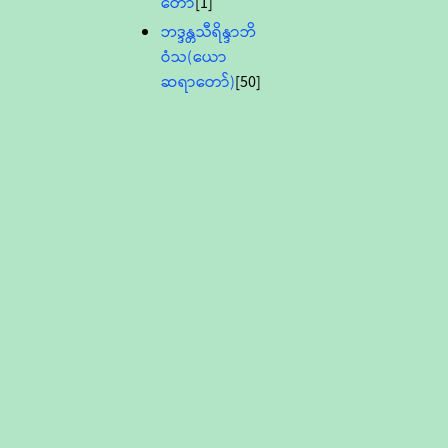
တော်
[1]
ဘဒ္ဒန္တသီရိန္ဒာဘိ
ဝံသ(ယော
ဆရာတော်)
[50]