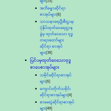
များ
[15]
အဘိဓမ္မာဆိုင်ရာ
စာအုပ်များ
[6]
သာသနာရေးဦးစီးဌာန၊
ပုံနှိပ်ထုတ်ဝေရေးဌာန
ခွဲမှ ထုတ်ဝေသော ဗုဒ္ဓ
တရားတော်များ
ဆိုင်ရာ စာအုပ်
များ
[39]
ပြင်ပမှထုတ်ဝေသောဗုဒ္ဓ
စာပေစာအုပ်များ
သမိုင်းဆိုင်ရာစာအုပ်
များ
[6]
ကျောင်းတိုက်သမိုင်း
ဆိုင်ရာစာအုပ်များ
[4]
စာမေးပွဲဆိုင်ရာစာအုပ်
များ
[49]