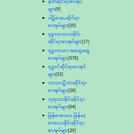
နီတိဆိုင်ရာစာအုပ်
များ
[9]
ပါဠိစာပေဆိုင်ရာ
စာအုပ်များ
[20]
ဗုဒ္ဓဘာသာသမိုင်း
ဆိုင်ရာစာအုပ်များ
[17]
ဗုဒ္ဓဘာသာ-အထွေထွေ
စာအုပ်များ
[576]
ဗုဒ္ဓဝင်ဆိုင်ရာစာအုပ်
များ
[53]
ဘာသာဋီကာဆိုင်ရာ
စာအုပ်များ
[26]
ဘုရားသမိုင်းဆိုင်ရာ
စာအုပ်များ
[64]
မြန်မာစာပေ၊ မြန်မာ့
စာပေသမိုင်းဆိုင်ရာ
စာအုပ်များ
[20]