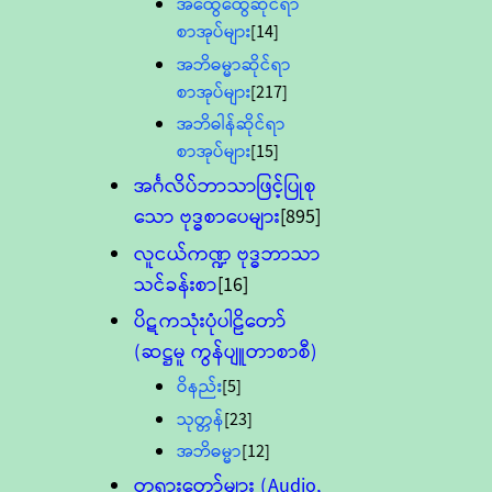
အထွေထွေဆိုင်ရာ
စာအုပ်များ
[14]
အဘိဓမ္မာဆိုင်ရာ
စာအုပ်များ
[217]
အဘိဓါန်ဆိုင်ရာ
စာအုပ်များ
[15]
အင်္ဂလိပ်ဘာသာဖြင့်ပြုစု
သော ဗုဒ္ဓစာပေများ
[895]
လူငယ်ကဏ္ဍ ဗုဒ္ဓဘာသာ
သင်ခန်းစာ
[16]
ပိဋကသုံးပုံပါဠိတော်
(ဆဋ္ဌမူ ကွန်ပျူတာစာစီ)
ဝိနည်း
[5]
သုတ္တန်
[23]
အဘိဓမ္မာ
[12]
တရားတော်များ (Audio,