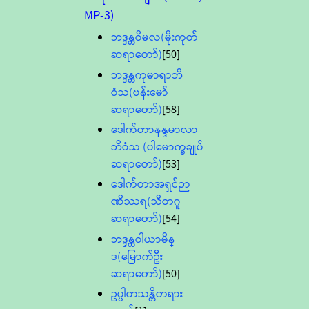
MP-3)
ဘဒ္ဒန္တဝိမလ(မိုးကုတ်
ဆရာတော်)
[50]
ဘဒ္ဒန္တကုမာရာဘိ
ဝံသ(ဗန်းမော်
ဆရာတော်)
[58]
ဒေါက်တာနန္ဒမာလာ
ဘိဝံသ (ပါမောက္ခချုပ်
ဆရာတော်)
[53]
ဒေါက်တာအရှင်ဉာ
ဏိဿရ(သီတဂူ
ဆရာတော်)
[54]
ဘဒ္ဒန္တဝါယာမိန္
ဒ(မြောက်ဦး
ဆရာတော်)
[50]
ဥပ္ပါတသန္တိတရား