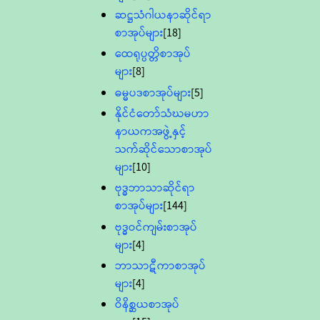
ဆဋ္ဌသံဂါယနာဆိုင်ရာ
စာအုပ်များ
[18]
ထေရုပ္ပတ္တိစာအုပ်
များ
[8]
ဓမ္မပဒစာအုပ်များ
[5]
နိုင်ငံတော်သံဃမဟာ
နာယကအဖွဲ့နှင့်
သက်ဆိုင်သောစာအုပ်
များ
[10]
ဗုဒ္ဓဘာသာဆိုင်ရာ
စာအုပ်များ
[144]
ဗုဒ္ဓဝင်ကျမ်းစာအုပ်
များ
[4]
ဘာသာဋီကာစာအုပ်
များ
[4]
ဝိနိစ္ဆယစာအုပ်