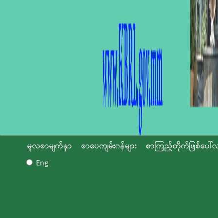
မူလစာမျက်နှာ
စာပေကျမ်းဂန်များ
စာကြည့်တိုက်ဖြစ်ပေါ်လ
Eng