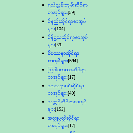
ရည်ညွှန်းကျမ်းဆိုင်ရာ
စာအုပ်များ
[59]
ဝိနည်းဆိုင်ရာစာအုပ်
များ
[104]
ဝိနိစ္ဆယဆိုင်ရာစာအုပ်
များ
[39]
ဝိပဿနာဆိုင်ရာ
စာအုပ်များ
[594]
သြဝါဒကထာဆိုင်ရာ
စာအုပ်များ
[17]
သာသနာ၀င်ဆိုင်ရာ
စာအုပ်များ
[40]
သုတ္တန်ဆိုင်ရာစာအုပ်
များ
[153]
အတ္ထုပ္ပတ္တိဆိုင်ရာ
စာအုပ်များ
[12]