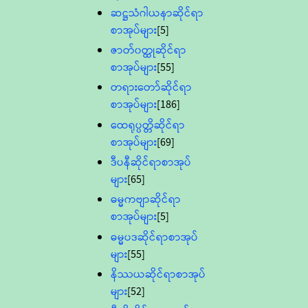
ဆဋ္ဌသံဂါယနာဆိုင်ရာ
စာအုပ်များ
[5]
ဇာတ်၀တ္ထုဆိုင်ရာ
စာအုပ်များ
[55]
တရားတော်ဆိုင်ရာ
စာအုပ်များ
[186]
ထေရုပ္ပတ္တိဆိုင်ရာ
စာအုပ်များ
[69]
ဒီပနီဆိုင်ရာစာအုပ်
များ
[65]
ဓမ္မကဗျာဆိုင်ရာ
စာအုပ်များ
[5]
ဓမ္မပဒဆိုင်ရာစာအုပ်
များ
[55]
နိဿယဆိုင်ရာစာအုပ်
များ
[52]