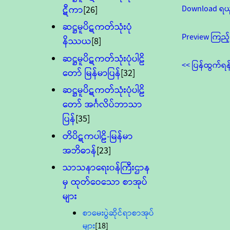
Download ရယ
ဋီကာ
[26]
ဆဋ္ဌမူပိဋကတ်သုံးပုံ
Preview ကြည့်
နိဿယ
[8]
ဆဋ္ဌမူပိဋကတ်သုံးပုံပါဠိ
<< ပြန်ထွက်ရန
တော် မြန်မာပြန်
[32]
ဆဋ္ဌမူပိဋကတ်သုံးပုံပါဠိ
တော် အင်္ဂလိပ်ဘာသာ
ပြန်
[35]
တိပိဋကပါဠိ-မြန်မာ
အဘိဓာန်
[23]
သာသနာရေး၀န်ကြီးဌာန
မှ ထုတ်ဝေသော စာအုပ်
များ
စာမေးပွဲဆိုင်ရာစာအုပ်
များ
[18]