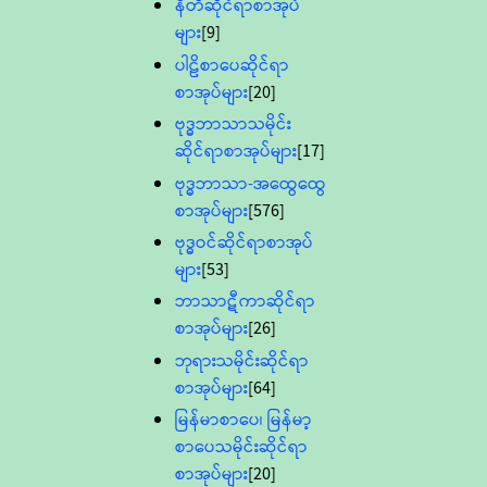
နီတိဆိုင်ရာစာအုပ်
များ
[9]
ပါဠိစာပေဆိုင်ရာ
စာအုပ်များ
[20]
ဗုဒ္ဓဘာသာသမိုင်း
ဆိုင်ရာစာအုပ်များ
[17]
ဗုဒ္ဓဘာသာ-အထွေထွေ
စာအုပ်များ
[576]
ဗုဒ္ဓဝင်ဆိုင်ရာစာအုပ်
များ
[53]
ဘာသာဋီကာဆိုင်ရာ
စာအုပ်များ
[26]
ဘုရားသမိုင်းဆိုင်ရာ
စာအုပ်များ
[64]
မြန်မာစာပေ၊ မြန်မာ့
စာပေသမိုင်းဆိုင်ရာ
စာအုပ်များ
[20]