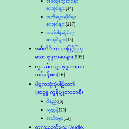
အထွေထွေဆိုင်ရာ
စာအုပ်များ
[14]
အဘိဓမ္မာဆိုင်ရာ
စာအုပ်များ
[217]
အဘိဓါန်ဆိုင်ရာ
စာအုပ်များ
[15]
အင်္ဂလိပ်ဘာသာဖြင့်ပြုစု
သော ဗုဒ္ဓစာပေများ
[895]
လူငယ်ကဏ္ဍ ဗုဒ္ဓဘာသာ
သင်ခန်းစာ
[16]
ပိဋကသုံးပုံပါဠိတော်
(ဆဋ္ဌမူ ကွန်ပျူတာစာစီ)
ဝိနည်း
[5]
သုတ္တန်
[23]
အဘိဓမ္မာ
[12]
တရားတော်များ (Audio,