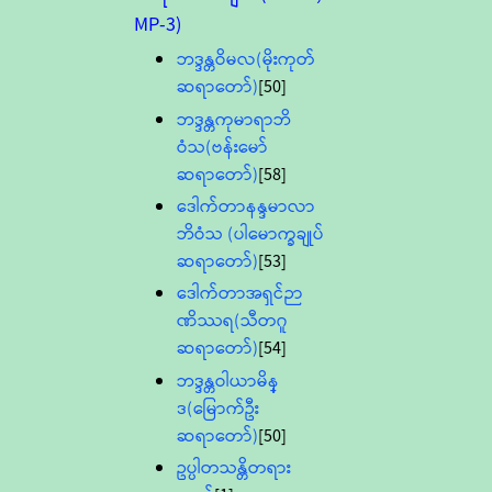
MP-3)
ဘဒ္ဒန္တဝိမလ(မိုးကုတ်
ဆရာတော်)
[50]
ဘဒ္ဒန္တကုမာရာဘိ
ဝံသ(ဗန်းမော်
ဆရာတော်)
[58]
ဒေါက်တာနန္ဒမာလာ
ဘိဝံသ (ပါမောက္ခချုပ်
ဆရာတော်)
[53]
ဒေါက်တာအရှင်ဉာ
ဏိဿရ(သီတဂူ
ဆရာတော်)
[54]
ဘဒ္ဒန္တဝါယာမိန္
ဒ(မြောက်ဦး
ဆရာတော်)
[50]
ဥပ္ပါတသန္တိတရား