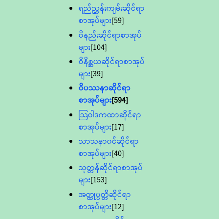
ရည်ညွှန်းကျမ်းဆိုင်ရာ
စာအုပ်များ
[59]
ဝိနည်းဆိုင်ရာစာအုပ်
များ
[104]
ဝိနိစ္ဆယဆိုင်ရာစာအုပ်
များ
[39]
ဝိပဿနာဆိုင်ရာ
စာအုပ်များ
[594]
သြဝါဒကထာဆိုင်ရာ
စာအုပ်များ
[17]
သာသနာ၀င်ဆိုင်ရာ
စာအုပ်များ
[40]
သုတ္တန်ဆိုင်ရာစာအုပ်
များ
[153]
အတ္ထုပ္ပတ္တိဆိုင်ရာ
စာအုပ်များ
[12]