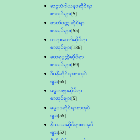
ဆဋ္ဌသံဂါယနာဆိုင်ရာ
စာအုပ်များ
[5]
ဇာတ်၀တ္ထုဆိုင်ရာ
စာအုပ်များ
[55]
တရားတော်ဆိုင်ရာ
စာအုပ်များ
[186]
ထေရုပ္ပတ္တိဆိုင်ရာ
စာအုပ်များ
[69]
ဒီပနီဆိုင်ရာစာအုပ်
များ
[65]
ဓမ္မကဗျာဆိုင်ရာ
စာအုပ်များ
[5]
ဓမ္မပဒဆိုင်ရာစာအုပ်
များ
[55]
နိဿယဆိုင်ရာစာအုပ်
များ
[52]