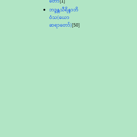
တော်
[1]
ဘဒ္ဒန္တသီရိန္ဒာဘိ
ဝံသ(ယော
ဆရာတော်)
[50]