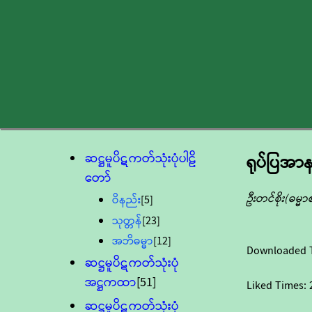
ဆဋ္ဌမူပိဋကတ်သုံးပုံပါဠိ
ရုပ်ပြအာန
တော်
ဦးတင်စိုး(ဓမ္မ
ဝိနည်း
[5]
သုတ္တန်
[23]
အဘိဓမ္မာ
[12]
Downloaded 
ဆဋ္ဌမူပိဋကတ်သုံးပုံ
အဋ္ဌကထာ
[51]
Liked Times:
ဆဋ္ဌမူပိဋကတ်သုံးပုံ