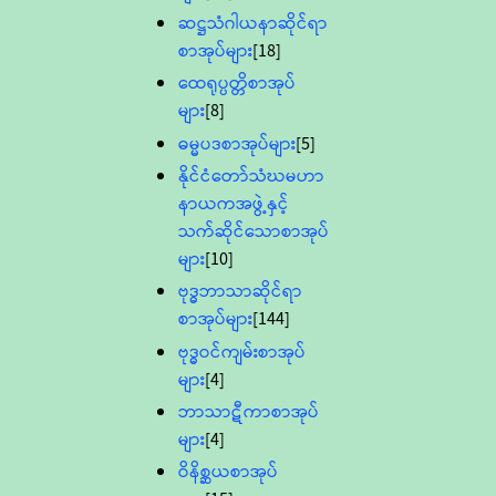
ဆဋ္ဌသံဂါယနာဆိုင်ရာ
စာအုပ်များ
[18]
ထေရုပ္ပတ္တိစာအုပ်
များ
[8]
ဓမ္မပဒစာအုပ်များ
[5]
နိုင်ငံတော်သံဃမဟာ
နာယကအဖွဲ့နှင့်
သက်ဆိုင်သောစာအုပ်
များ
[10]
ဗုဒ္ဓဘာသာဆိုင်ရာ
စာအုပ်များ
[144]
ဗုဒ္ဓဝင်ကျမ်းစာအုပ်
များ
[4]
ဘာသာဋီကာစာအုပ်
များ
[4]
ဝိနိစ္ဆယစာအုပ်