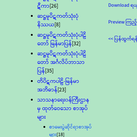
Download ရယ
ဋီကာ
[26]
ဆဋ္ဌမူပိဋကတ်သုံးပုံ
Preview ကြည့်
နိဿယ
[8]
ဆဋ္ဌမူပိဋကတ်သုံးပုံပါဠိ
<< ပြန်ထွက်ရန
တော် မြန်မာပြန်
[32]
ဆဋ္ဌမူပိဋကတ်သုံးပုံပါဠိ
တော် အင်္ဂလိပ်ဘာသာ
ပြန်
[35]
တိပိဋကပါဠိ-မြန်မာ
အဘိဓာန်
[23]
သာသနာရေး၀န်ကြီးဌာန
မှ ထုတ်ဝေသော စာအုပ်
များ
စာမေးပွဲဆိုင်ရာစာအုပ်
များ
[18]