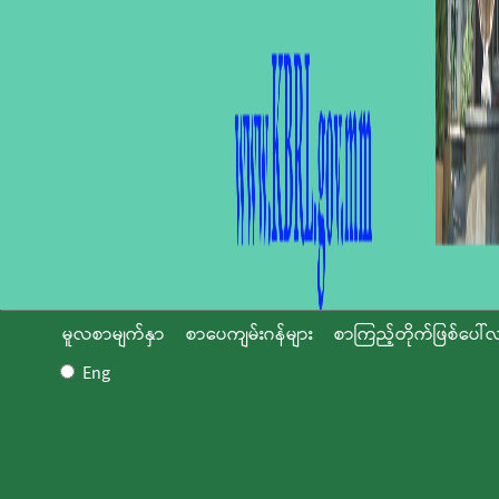
မူလစာမျက်နှာ
စာပေကျမ်းဂန်များ
စာကြည့်တိုက်ဖြစ်ပေါ်လ
Eng