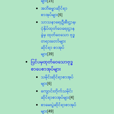
များ
[15]
အဘိဓမ္မာဆိုင်ရာ
စာအုပ်များ
[6]
သာသနာရေးဦးစီးဌာန၊
ပုံနှိပ်ထုတ်ဝေရေးဌာန
ခွဲမှ ထုတ်ဝေသော ဗုဒ္ဓ
တရားတော်များ
ဆိုင်ရာ စာအုပ်
များ
[39]
ပြင်ပမှထုတ်ဝေသောဗုဒ္ဓ
စာပေစာအုပ်များ
သမိုင်းဆိုင်ရာစာအုပ်
များ
[6]
ကျောင်းတိုက်သမိုင်း
ဆိုင်ရာစာအုပ်များ
[4]
စာမေးပွဲဆိုင်ရာစာအုပ်
များ
[49]