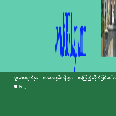
မူလစာမျက်နှာ
စာပေကျမ်းဂန်များ
စာကြည့်တိုက်ဖြစ်ပေါ်လ
Eng