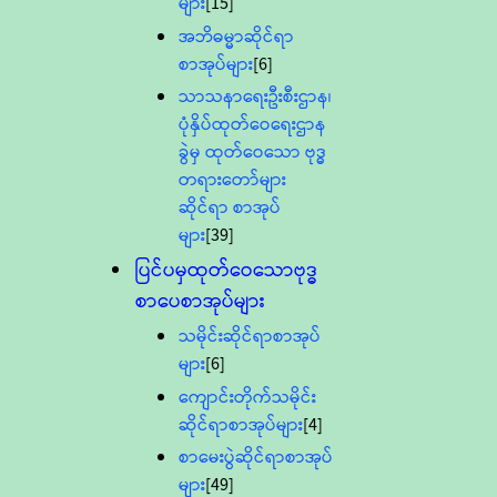
များ
[15]
အဘိဓမ္မာဆိုင်ရာ
စာအုပ်များ
[6]
သာသနာရေးဦးစီးဌာန၊
ပုံနှိပ်ထုတ်ဝေရေးဌာန
ခွဲမှ ထုတ်ဝေသော ဗုဒ္ဓ
တရားတော်များ
ဆိုင်ရာ စာအုပ်
များ
[39]
ပြင်ပမှထုတ်ဝေသောဗုဒ္ဓ
စာပေစာအုပ်များ
သမိုင်းဆိုင်ရာစာအုပ်
များ
[6]
ကျောင်းတိုက်သမိုင်း
ဆိုင်ရာစာအုပ်များ
[4]
စာမေးပွဲဆိုင်ရာစာအုပ်
များ
[49]