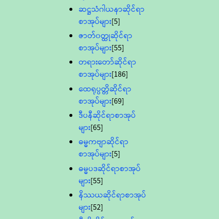
ဆဋ္ဌသံဂါယနာဆိုင်ရာ
စာအုပ်များ
[5]
ဇာတ်၀တ္ထုဆိုင်ရာ
စာအုပ်များ
[55]
တရားတော်ဆိုင်ရာ
စာအုပ်များ
[186]
ထေရုပ္ပတ္တိဆိုင်ရာ
စာအုပ်များ
[69]
ဒီပနီဆိုင်ရာစာအုပ်
များ
[65]
ဓမ္မကဗျာဆိုင်ရာ
စာအုပ်များ
[5]
ဓမ္မပဒဆိုင်ရာစာအုပ်
များ
[55]
နိဿယဆိုင်ရာစာအုပ်
များ
[52]