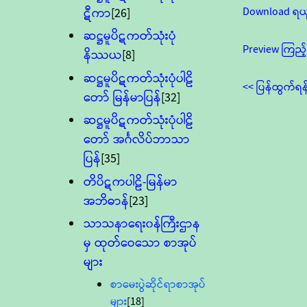
Download ရယ
ဋီကာ
[26]
ဆဋ္ဌမူပိဋကတ်သုံးပုံ
Preview ကြည့်
နိဿယ
[8]
ဆဋ္ဌမူပိဋကတ်သုံးပုံပါဠိ
<< ပြန်ထွက်ရန
တော် မြန်မာပြန်
[32]
ဆဋ္ဌမူပိဋကတ်သုံးပုံပါဠိ
တော် အင်္ဂလိပ်ဘာသာ
ပြန်
[35]
တိပိဋကပါဠိ-မြန်မာ
အဘိဓာန်
[23]
သာသနာရေး၀န်ကြီးဌာန
မှ ထုတ်ဝေသော စာအုပ်
များ
စာမေးပွဲဆိုင်ရာစာအုပ်
များ
[18]