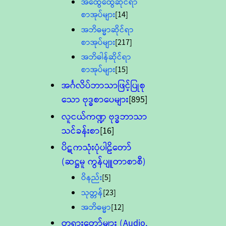
အထွေထွေဆိုင်ရာ
စာအုပ်များ
[14]
အဘိဓမ္မာဆိုင်ရာ
စာအုပ်များ
[217]
အဘိဓါန်ဆိုင်ရာ
စာအုပ်များ
[15]
အင်္ဂလိပ်ဘာသာဖြင့်ပြုစု
သော ဗုဒ္ဓစာပေများ
[895]
လူငယ်ကဏ္ဍ ဗုဒ္ဓဘာသာ
သင်ခန်းစာ
[16]
ပိဋကသုံးပုံပါဠိတော်
(ဆဋ္ဌမူ ကွန်ပျူတာစာစီ)
ဝိနည်း
[5]
သုတ္တန်
[23]
အဘိဓမ္မာ
[12]
တရားတော်များ (Audio,