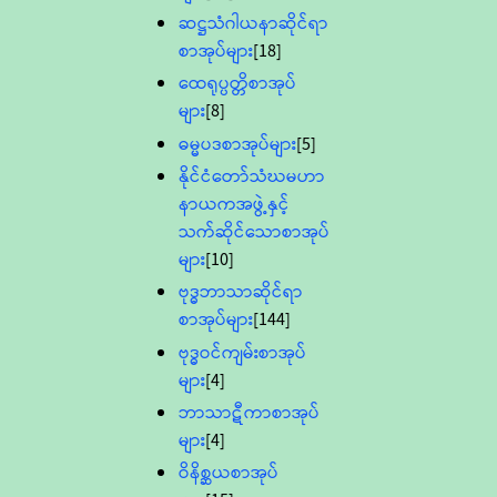
ဆဋ္ဌသံဂါယနာဆိုင်ရာ
စာအုပ်များ
[18]
ထေရုပ္ပတ္တိစာအုပ်
များ
[8]
ဓမ္မပဒစာအုပ်များ
[5]
နိုင်ငံတော်သံဃမဟာ
နာယကအဖွဲ့နှင့်
သက်ဆိုင်သောစာအုပ်
များ
[10]
ဗုဒ္ဓဘာသာဆိုင်ရာ
စာအုပ်များ
[144]
ဗုဒ္ဓဝင်ကျမ်းစာအုပ်
များ
[4]
ဘာသာဋီကာစာအုပ်
များ
[4]
ဝိနိစ္ဆယစာအုပ်