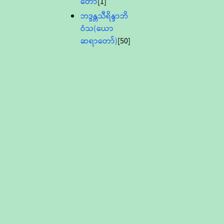
တော်
[1]
ဘဒ္ဒန္တသီရိန္ဒာဘိ
ဝံသ(ယော
ဆရာတော်)
[50]