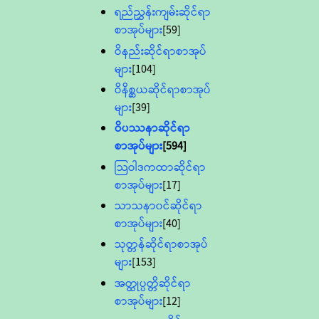
ရည်ညွှန်းကျမ်းဆိုင်ရာ
စာအုပ်များ
[59]
ဝိနည်းဆိုင်ရာစာအုပ်
များ
[104]
ဝိနိစ္ဆယဆိုင်ရာစာအုပ်
များ
[39]
ဝိပဿနာဆိုင်ရာ
စာအုပ်များ
[594]
သြဝါဒကထာဆိုင်ရာ
စာအုပ်များ
[17]
သာသနာ၀င်ဆိုင်ရာ
စာအုပ်များ
[40]
သုတ္တန်ဆိုင်ရာစာအုပ်
များ
[153]
အတ္ထုပ္ပတ္တိဆိုင်ရာ
စာအုပ်များ
[12]