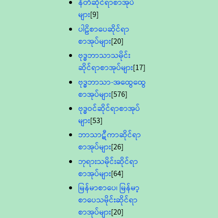
နီတိဆိုင်ရာစာအုပ်
များ
[9]
ပါဠိစာပေဆိုင်ရာ
စာအုပ်များ
[20]
ဗုဒ္ဓဘာသာသမိုင်း
ဆိုင်ရာစာအုပ်များ
[17]
ဗုဒ္ဓဘာသာ-အထွေထွေ
စာအုပ်များ
[576]
ဗုဒ္ဓဝင်ဆိုင်ရာစာအုပ်
များ
[53]
ဘာသာဋီကာဆိုင်ရာ
စာအုပ်များ
[26]
ဘုရားသမိုင်းဆိုင်ရာ
စာအုပ်များ
[64]
မြန်မာစာပေ၊ မြန်မာ့
စာပေသမိုင်းဆိုင်ရာ
စာအုပ်များ
[20]