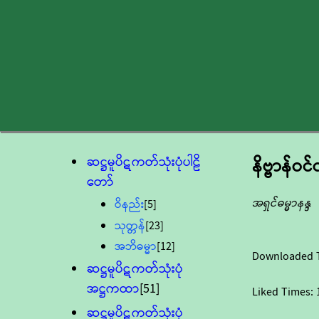
ဆဋ္ဌမူပိဋကတ်သုံးပုံပါဠိ
နိဗ္ဗာန်ဝ
တော်
အရှင်ဓမ္မာနန္ဒ
ဝိနည်း
[5]
သုတ္တန်
[23]
အဘိဓမ္မာ
[12]
Downloaded 
ဆဋ္ဌမူပိဋကတ်သုံးပုံ
အဋ္ဌကထာ
[51]
Liked Times:
ဆဋ္ဌမူပိဋကတ်သုံးပုံ