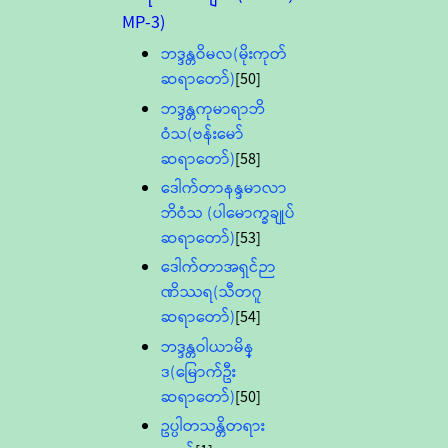
MP-3)
ဘဒ္ဒန္တဝိမလ(မိုးကုတ်
ဆရာတော်)
[50]
ဘဒ္ဒန္တကုမာရာဘိ
ဝံသ(ဗန်းမော်
ဆရာတော်)
[58]
ဒေါက်တာနန္ဒမာလာ
ဘိဝံသ (ပါမောက္ခချုပ်
ဆရာတော်)
[53]
ဒေါက်တာအရှင်ဉာ
ဏိဿရ(သီတဂူ
ဆရာတော်)
[54]
ဘဒ္ဒန္တဝါယာမိန္
ဒ(မြောက်ဦး
ဆရာတော်)
[50]
ဥပ္ပါတသန္တိတရား