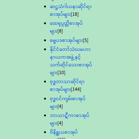
ဆဋ္ဌသံဂါယနာဆိုင်ရာ
စာအုပ်များ
[18]
ထေရုပ္ပတ္တိစာအုပ်
များ
[8]
ဓမ္မပဒစာအုပ်များ
[5]
နိုင်ငံတော်သံဃမဟာ
နာယကအဖွဲ့နှင့်
သက်ဆိုင်သောစာအုပ်
များ
[10]
ဗုဒ္ဓဘာသာဆိုင်ရာ
စာအုပ်များ
[144]
ဗုဒ္ဓဝင်ကျမ်းစာအုပ်
များ
[4]
ဘာသာဋီကာစာအုပ်
များ
[4]
ဝိနိစ္ဆယစာအုပ်