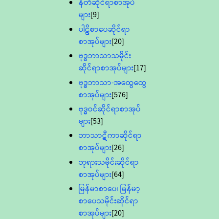
နီတိဆိုင်ရာစာအုပ်
များ
[9]
ပါဠိစာပေဆိုင်ရာ
စာအုပ်များ
[20]
ဗုဒ္ဓဘာသာသမိုင်း
ဆိုင်ရာစာအုပ်များ
[17]
ဗုဒ္ဓဘာသာ-အထွေထွေ
စာအုပ်များ
[576]
ဗုဒ္ဓဝင်ဆိုင်ရာစာအုပ်
များ
[53]
ဘာသာဋီကာဆိုင်ရာ
စာအုပ်များ
[26]
ဘုရားသမိုင်းဆိုင်ရာ
စာအုပ်များ
[64]
မြန်မာစာပေ၊ မြန်မာ့
စာပေသမိုင်းဆိုင်ရာ
စာအုပ်များ
[20]