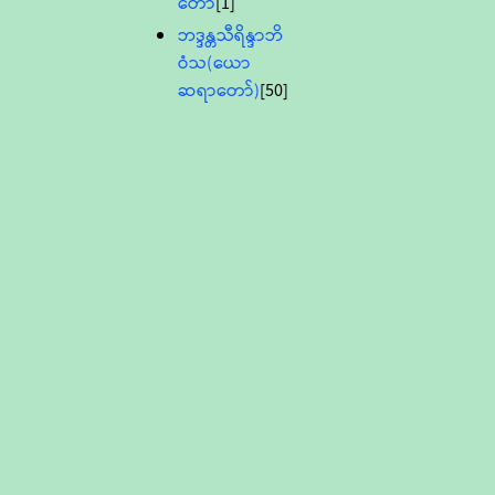
တော်
[1]
ဘဒ္ဒန္တသီရိန္ဒာဘိ
ဝံသ(ယော
ဆရာတော်)
[50]