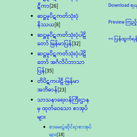
Download ရယ
ဋီကာ
[26]
ဆဋ္ဌမူပိဋကတ်သုံးပုံ
Preview ကြည့်
နိဿယ
[8]
ဆဋ္ဌမူပိဋကတ်သုံးပုံပါဠိ
<< ပြန်ထွက်ရန
တော် မြန်မာပြန်
[32]
ဆဋ္ဌမူပိဋကတ်သုံးပုံပါဠိ
တော် အင်္ဂလိပ်ဘာသာ
ပြန်
[35]
တိပိဋကပါဠိ-မြန်မာ
အဘိဓာန်
[23]
သာသနာရေး၀န်ကြီးဌာန
မှ ထုတ်ဝေသော စာအုပ်
များ
စာမေးပွဲဆိုင်ရာစာအုပ်
များ
[18]