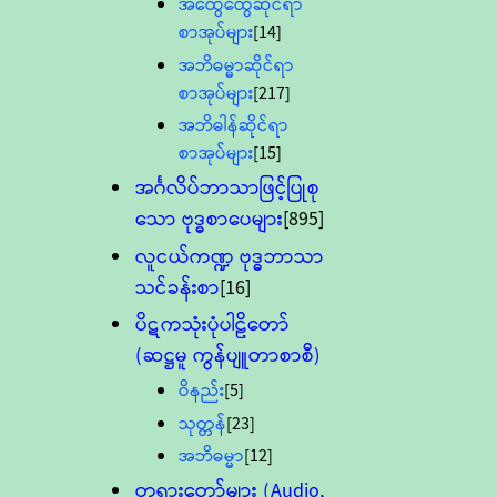
အထွေထွေဆိုင်ရာ
စာအုပ်များ
[14]
အဘိဓမ္မာဆိုင်ရာ
စာအုပ်များ
[217]
အဘိဓါန်ဆိုင်ရာ
စာအုပ်များ
[15]
အင်္ဂလိပ်ဘာသာဖြင့်ပြုစု
သော ဗုဒ္ဓစာပေများ
[895]
လူငယ်ကဏ္ဍ ဗုဒ္ဓဘာသာ
သင်ခန်းစာ
[16]
ပိဋကသုံးပုံပါဠိတော်
(ဆဋ္ဌမူ ကွန်ပျူတာစာစီ)
ဝိနည်း
[5]
သုတ္တန်
[23]
အဘိဓမ္မာ
[12]
တရားတော်များ (Audio,