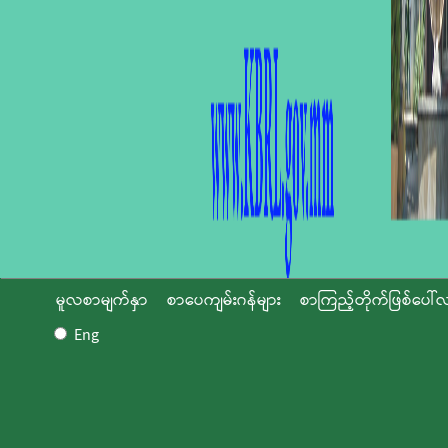
မူလစာမျက်နှာ
စာပေကျမ်းဂန်များ
စာကြည့်တိုက်ဖြစ်ပေါ်လ
Eng