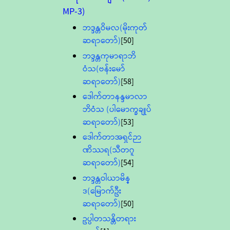
MP-3)
ဘဒ္ဒန္တဝိမလ(မိုးကုတ်
ဆရာတော်)
[50]
ဘဒ္ဒန္တကုမာရာဘိ
ဝံသ(ဗန်းမော်
ဆရာတော်)
[58]
ဒေါက်တာနန္ဒမာလာ
ဘိဝံသ (ပါမောက္ခချုပ်
ဆရာတော်)
[53]
ဒေါက်တာအရှင်ဉာ
ဏိဿရ(သီတဂူ
ဆရာတော်)
[54]
ဘဒ္ဒန္တဝါယာမိန္
ဒ(မြောက်ဦး
ဆရာတော်)
[50]
ဥပ္ပါတသန္တိတရား