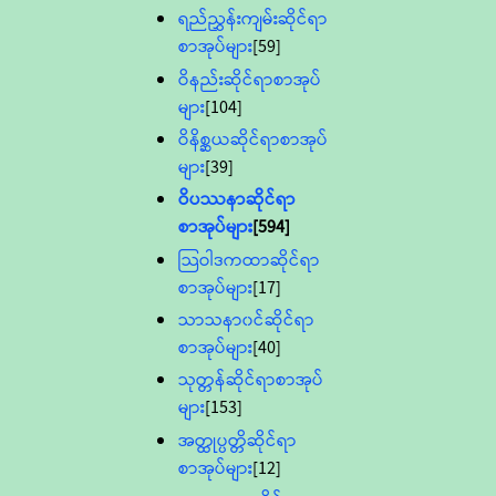
ရည်ညွှန်းကျမ်းဆိုင်ရာ
စာအုပ်များ
[59]
ဝိနည်းဆိုင်ရာစာအုပ်
များ
[104]
ဝိနိစ္ဆယဆိုင်ရာစာအုပ်
များ
[39]
ဝိပဿနာဆိုင်ရာ
စာအုပ်များ
[594]
သြဝါဒကထာဆိုင်ရာ
စာအုပ်များ
[17]
သာသနာ၀င်ဆိုင်ရာ
စာအုပ်များ
[40]
သုတ္တန်ဆိုင်ရာစာအုပ်
များ
[153]
အတ္ထုပ္ပတ္တိဆိုင်ရာ
စာအုပ်များ
[12]