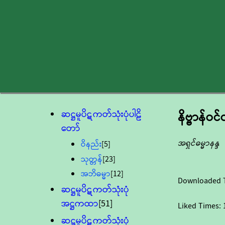
ဆဋ္ဌမူပိဋကတ်သုံးပုံပါဠိ
နိဗ္ဗာန်ဝ
တော်
အရှင်ဓမ္မာနန္ဒ
ဝိနည်း
[5]
သုတ္တန်
[23]
အဘိဓမ္မာ
[12]
Downloaded 
ဆဋ္ဌမူပိဋကတ်သုံးပုံ
အဋ္ဌကထာ
[51]
Liked Times:
ဆဋ္ဌမူပိဋကတ်သုံးပုံ