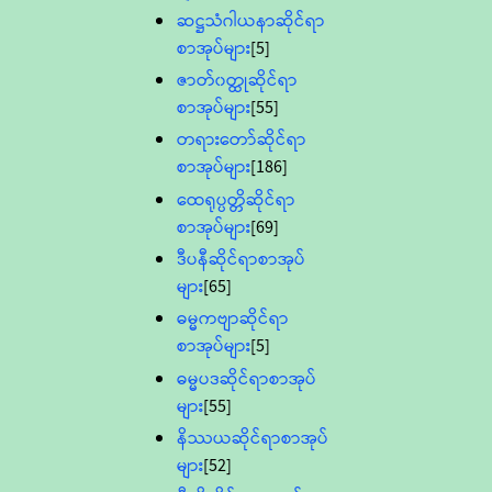
ဆဋ္ဌသံဂါယနာဆိုင်ရာ
စာအုပ်များ
[5]
ဇာတ်၀တ္ထုဆိုင်ရာ
စာအုပ်များ
[55]
တရားတော်ဆိုင်ရာ
စာအုပ်များ
[186]
ထေရုပ္ပတ္တိဆိုင်ရာ
စာအုပ်များ
[69]
ဒီပနီဆိုင်ရာစာအုပ်
များ
[65]
ဓမ္မကဗျာဆိုင်ရာ
စာအုပ်များ
[5]
ဓမ္မပဒဆိုင်ရာစာအုပ်
များ
[55]
နိဿယဆိုင်ရာစာအုပ်
များ
[52]