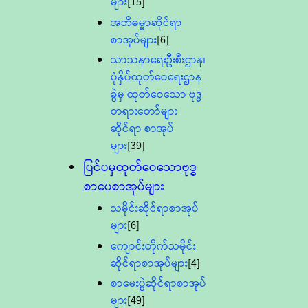
များ
[15]
အဘိဓမ္မာဆိုင်ရာ
စာအုပ်များ
[6]
သာသနာရေးဦးစီးဌာန၊
ပုံနှိပ်ထုတ်ဝေရေးဌာန
ခွဲမှ ထုတ်ဝေသော ဗုဒ္ဓ
တရားတော်များ
ဆိုင်ရာ စာအုပ်
များ
[39]
ပြင်ပမှထုတ်ဝေသောဗုဒ္ဓ
စာပေစာအုပ်များ
သမိုင်းဆိုင်ရာစာအုပ်
များ
[6]
ကျောင်းတိုက်သမိုင်း
ဆိုင်ရာစာအုပ်များ
[4]
စာမေးပွဲဆိုင်ရာစာအုပ်
များ
[49]