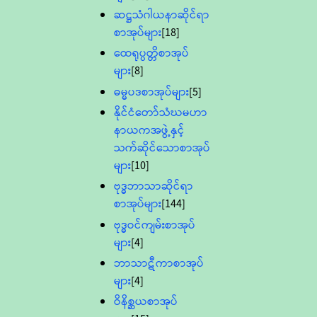
ဆဋ္ဌသံဂါယနာဆိုင်ရာ
စာအုပ်များ
[18]
ထေရုပ္ပတ္တိစာအုပ်
များ
[8]
ဓမ္မပဒစာအုပ်များ
[5]
နိုင်ငံတော်သံဃမဟာ
နာယကအဖွဲ့နှင့်
သက်ဆိုင်သောစာအုပ်
များ
[10]
ဗုဒ္ဓဘာသာဆိုင်ရာ
စာအုပ်များ
[144]
ဗုဒ္ဓဝင်ကျမ်းစာအုပ်
များ
[4]
ဘာသာဋီကာစာအုပ်
များ
[4]
ဝိနိစ္ဆယစာအုပ်