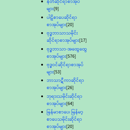
နီတိဆိုင်ရာစာအုပ်
များ
[9]
ပါဠိစာပေဆိုင်ရာ
စာအုပ်များ
[20]
ဗုဒ္ဓဘာသာသမိုင်း
ဆိုင်ရာစာအုပ်များ
[17]
ဗုဒ္ဓဘာသာ-အထွေထွေ
စာအုပ်များ
[576]
ဗုဒ္ဓဝင်ဆိုင်ရာစာအုပ်
များ
[53]
ဘာသာဋီကာဆိုင်ရာ
စာအုပ်များ
[26]
ဘုရားသမိုင်းဆိုင်ရာ
စာအုပ်များ
[64]
မြန်မာစာပေ၊ မြန်မာ့
စာပေသမိုင်းဆိုင်ရာ
စာအုပ်များ
[20]