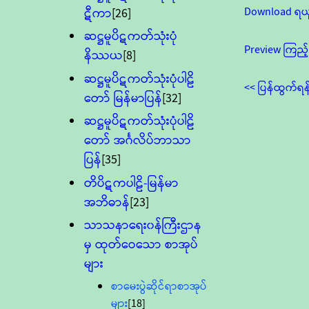
Download ရယ
ဋီကာ
[26]
ဆဋ္ဌမူပိဋကတ်သုံးပုံ
Preview ကြည့်
နိဿယ
[8]
ဆဋ္ဌမူပိဋကတ်သုံးပုံပါဠိ
<< ပြန်ထွက်ရန
တော် မြန်မာပြန်
[32]
ဆဋ္ဌမူပိဋကတ်သုံးပုံပါဠိ
တော် အင်္ဂလိပ်ဘာသာ
ပြန်
[35]
တိပိဋကပါဠိ-မြန်မာ
အဘိဓာန်
[23]
သာသနာရေး၀န်ကြီးဌာန
မှ ထုတ်ဝေသော စာအုပ်
များ
စာမေးပွဲဆိုင်ရာစာအုပ်
များ
[18]