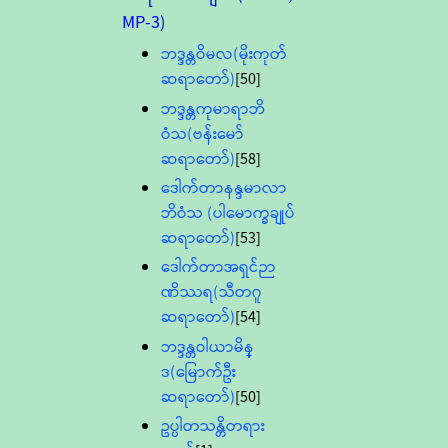
MP-3)
ဘဒ္ဒန္တဝိမလ(မိုးကုတ်
ဆရာတော်)
[50]
ဘဒ္ဒန္တကုမာရာဘိ
ဝံသ(ဗန်းမော်
ဆရာတော်)
[58]
ဒေါက်တာနန္ဒမာလာ
ဘိဝံသ (ပါမောက္ခချုပ်
ဆရာတော်)
[53]
ဒေါက်တာအရှင်ဉာ
ဏိဿရ(သီတဂူ
ဆရာတော်)
[54]
ဘဒ္ဒန္တဝါယာမိန္
ဒ(မြောက်ဦး
ဆရာတော်)
[50]
ဥပ္ပါတသန္တိတရား