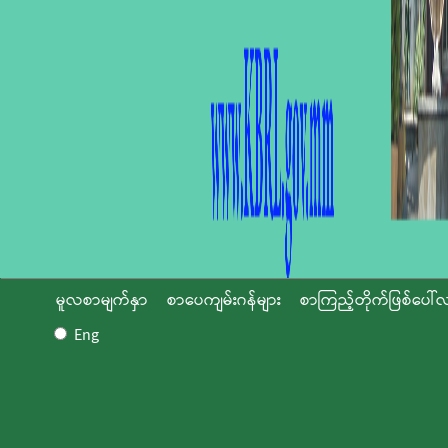
မူလစာမျက်နှာ
စာပေကျမ်းဂန်များ
စာကြည့်တိုက်ဖြစ်ပေါ်လ
Eng