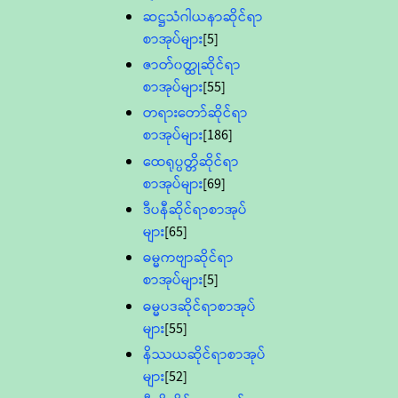
ဆဋ္ဌသံဂါယနာဆိုင်ရာ
စာအုပ်များ
[5]
ဇာတ်၀တ္ထုဆိုင်ရာ
စာအုပ်များ
[55]
တရားတော်ဆိုင်ရာ
စာအုပ်များ
[186]
ထေရုပ္ပတ္တိဆိုင်ရာ
စာအုပ်များ
[69]
ဒီပနီဆိုင်ရာစာအုပ်
များ
[65]
ဓမ္မကဗျာဆိုင်ရာ
စာအုပ်များ
[5]
ဓမ္မပဒဆိုင်ရာစာအုပ်
များ
[55]
နိဿယဆိုင်ရာစာအုပ်
များ
[52]