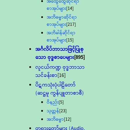
အထွေထွေဆိုင်ရာ
စာအုပ်များ
[14]
အဘိဓမ္မာဆိုင်ရာ
စာအုပ်များ
[217]
အဘိဓါန်ဆိုင်ရာ
စာအုပ်များ
[15]
အင်္ဂလိပ်ဘာသာဖြင့်ပြုစု
သော ဗုဒ္ဓစာပေများ
[895]
လူငယ်ကဏ္ဍ ဗုဒ္ဓဘာသာ
သင်ခန်းစာ
[16]
ပိဋကသုံးပုံပါဠိတော်
(ဆဋ္ဌမူ ကွန်ပျူတာစာစီ)
ဝိနည်း
[5]
သုတ္တန်
[23]
အဘိဓမ္မာ
[12]
တရားတော်များ (Audio,