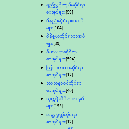
ရည်ညွှန်းကျမ်းဆိုင်ရာ
စာအုပ်များ
[59]
ဝိနည်းဆိုင်ရာစာအုပ်
များ
[104]
ဝိနိစ္ဆယဆိုင်ရာစာအုပ်
များ
[39]
ဝိပဿနာဆိုင်ရာ
စာအုပ်များ
[594]
သြဝါဒကထာဆိုင်ရာ
စာအုပ်များ
[17]
သာသနာ၀င်ဆိုင်ရာ
စာအုပ်များ
[40]
သုတ္တန်ဆိုင်ရာစာအုပ်
များ
[153]
အတ္ထုပ္ပတ္တိဆိုင်ရာ
စာအုပ်များ
[12]