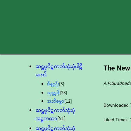
ဆဋ္ဌမူပိဋကတ်သုံးပုံပါဠိ
The New 
တော်
A.P.Buddhada
ဝိနည်း
[5]
သုတ္တန်
[23]
အဘိဓမ္မာ
[12]
Downloaded 
ဆဋ္ဌမူပိဋကတ်သုံးပုံ
အဋ္ဌကထာ
[51]
Liked Times:
ဆဋ္ဌမူပိဋကတ်သုံးပုံ