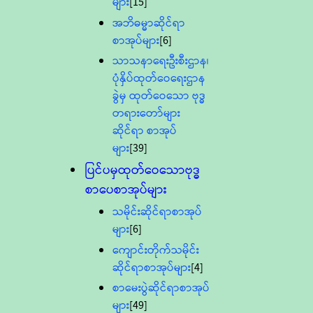
များ
[15]
အဘိဓမ္မာဆိုင်ရာ
စာအုပ်များ
[6]
သာသနာရေးဦးစီးဌာန၊
ပုံနှိပ်ထုတ်ဝေရေးဌာန
ခွဲမှ ထုတ်ဝေသော ဗုဒ္ဓ
တရားတော်များ
ဆိုင်ရာ စာအုပ်
များ
[39]
ပြင်ပမှထုတ်ဝေသောဗုဒ္ဓ
စာပေစာအုပ်များ
သမိုင်းဆိုင်ရာစာအုပ်
များ
[6]
ကျောင်းတိုက်သမိုင်း
ဆိုင်ရာစာအုပ်များ
[4]
စာမေးပွဲဆိုင်ရာစာအုပ်
များ
[49]