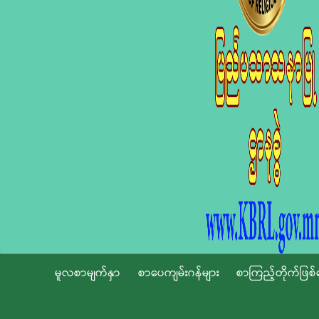
မူလစာမျက်နှာ
စာပေကျမ်းဂန်များ
စာကြည့်တိုက်ဖြစ်