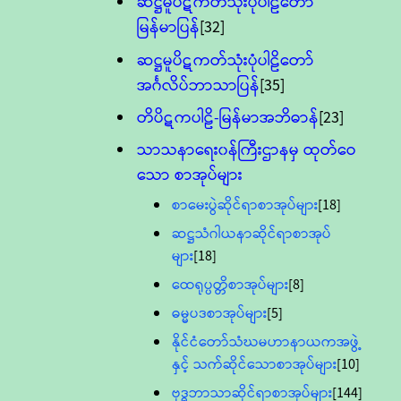
ဆဋ္ဌမူပိဋကတ်သုံးပုံပါဠိတော်
မြန်မာပြန်
[32]
ဆဋ္ဌမူပိဋကတ်သုံးပုံပါဠိတော်
အင်္ဂလိပ်ဘာသာပြန်
[35]
တိပိဋကပါဠိ-မြန်မာအဘိဓာန်
[23]
သာသနာရေး၀န်ကြီးဌာနမှ ထုတ်ဝေ
သော စာအုပ်များ
စာမေးပွဲဆိုင်ရာစာအုပ်များ
[18]
ဆဋ္ဌသံဂါယနာဆိုင်ရာစာအုပ်
များ
[18]
ထေရုပ္ပတ္တိစာအုပ်များ
[8]
ဓမ္မပဒစာအုပ်များ
[5]
နိုင်ငံတော်သံဃမဟာနာယကအဖွဲ့
နှင့် သက်ဆိုင်သောစာအုပ်များ
[10]
ဗုဒ္ဓဘာသာဆိုင်ရာစာအုပ်များ
[144]