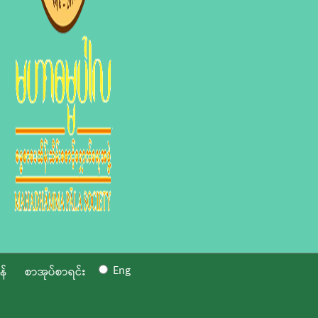
Eng
န်
စာအုပ်စာရင်း