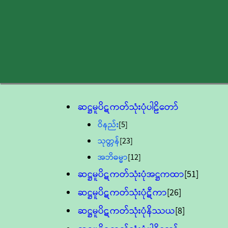
ဆဋ္ဌမူပိဋကတ်သုံးပုံပါဠိတော်
ဝိနည်း
[5]
သုတ္တန်
[23]
အဘိဓမ္မာ
[12]
ဆဋ္ဌမူပိဋကတ်သုံးပုံအဋ္ဌကထာ
[51]
ဆဋ္ဌမူပိဋကတ်သုံးပုံဋီကာ
[26]
ဆဋ္ဌမူပိဋကတ်သုံးပုံနိဿယ
[8]