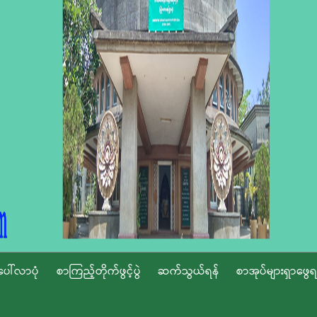
ပေါ်လာပုံ
စာကြည့်တိုက်ဖွင့်ပွဲ
ဆက်သွယ်ရန်
စာအုပ်များရှာဖွေရ