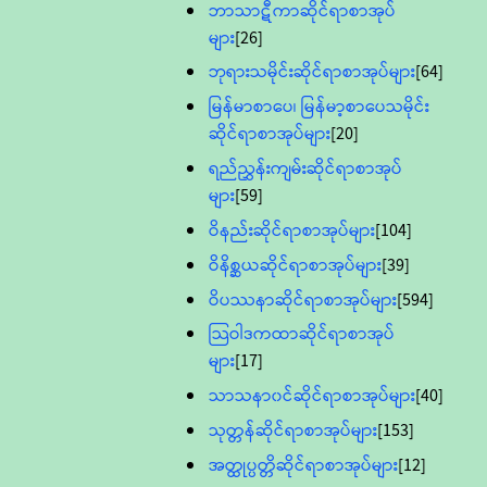
ဘာသာဋီကာဆိုင်ရာစာအုပ်
များ
[26]
ဘုရားသမိုင်းဆိုင်ရာစာအုပ်များ
[64]
မြန်မာစာပေ၊ မြန်မာ့စာပေသမိုင်း
ဆိုင်ရာစာအုပ်များ
[20]
ရည်ညွှန်းကျမ်းဆိုင်ရာစာအုပ်
များ
[59]
ဝိနည်းဆိုင်ရာစာအုပ်များ
[104]
ဝိနိစ္ဆယဆိုင်ရာစာအုပ်များ
[39]
ဝိပဿနာဆိုင်ရာစာအုပ်များ
[594]
သြဝါဒကထာဆိုင်ရာစာအုပ်
များ
[17]
သာသနာ၀င်ဆိုင်ရာစာအုပ်များ
[40]
သုတ္တန်ဆိုင်ရာစာအုပ်များ
[153]
အတ္ထုပ္ပတ္တိဆိုင်ရာစာအုပ်များ
[12]