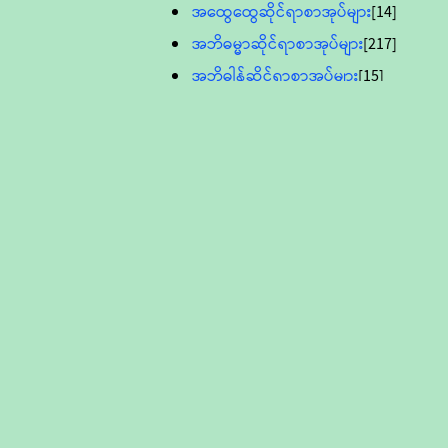
အထွေထွေဆိုင်ရာစာအုပ်များ
[14]
အဘိဓမ္မာဆိုင်ရာစာအုပ်များ
[217]
အဘိဓါန်ဆိုင်ရာစာအုပ်များ
[15]
အင်္ဂလိပ်ဘာသာဖြင့်ပြုစုသော ဗုဒ္ဓ
စာပေများ
[895]
လူငယ်ကဏ္ဍ ဗုဒ္ဓဘာသာ
သင်ခန်းစာ
[16]
ပိဋကသုံးပုံပါဠိတော် (ဆဋ္ဌမူ
ကွန်ပျူတာစာစီ)
ဝိနည်း
[5]
သုတ္တန်
[23]
အဘိဓမ္မာ
[12]
တရားတော်များ (Audio, MP-3)
ဘဒ္ဒန္တဝိမလ(မိုးကုတ်ဆရာတော်)