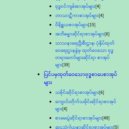
ဗုဒ္ဓဝင်ကျမ်းစာအုပ်များ
[4]
ဘာသာဋီကာစာအုပ်များ
[4]
ဝိနိစ္ဆယစာအုပ်များ
[15]
အဘိဓမ္မာဆိုင်ရာစာအုပ်များ
[6]
သာသနာရေးဦးစီးဌာန၊ ပုံနှိပ်ထုတ်
ဝေရေးဌာနခွဲမှ ထုတ်ဝေသော ဗုဒ္ဓ
တရားတော်များဆိုင်ရာ စာအုပ်
များ
[39]
ပြင်ပမှထုတ်ဝေသောဗုဒ္ဓစာပေစာအုပ်
များ
သမိုင်းဆိုင်ရာစာအုပ်များ
[6]
ကျောင်းတိုက်သမိုင်းဆိုင်ရာစာအုပ်
များ
[4]
စာမေးပွဲဆိုင်ရာစာအုပ်များ
[49]
ဆဋ္ဌသံဂါယနာဆိုင်ရာစာအုပ်များ
[5]