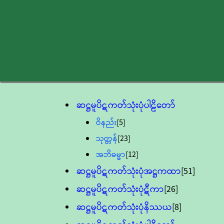
ဆဋ္ဌမူပိဋကတ်သုံးပုံပါဠိတော်
ဝိနည်း
[5]
သုတ္တန်
[23]
အဘိဓမ္မာ
[12]
ဆဋ္ဌမူပိဋကတ်သုံးပုံအဋ္ဌကထာ
[51]
ဆဋ္ဌမူပိဋကတ်သုံးပုံဋီကာ
[26]
ဆဋ္ဌမူပိဋကတ်သုံးပုံနိဿယ
[8]