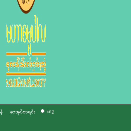
Eng
န်
စာအုပ်စာရင်း