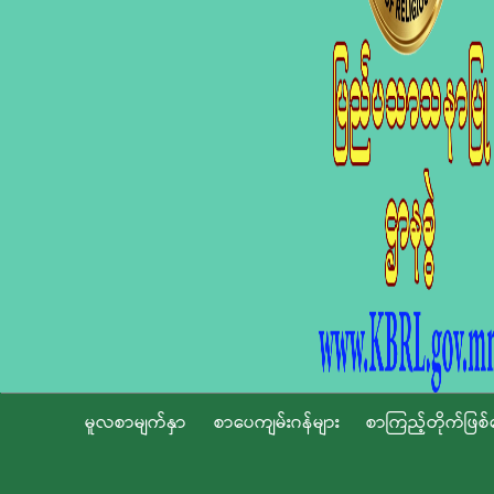
မူလစာမျက်နှာ
စာပေကျမ်းဂန်များ
စာကြည့်တိုက်ဖြစ်