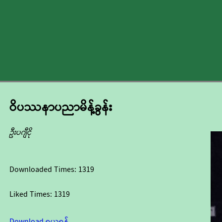
ဝိပဿနာပညာမိန့်ခွန်း
ဦးပဂျီငို
Downloaded Times:
1319
Liked Times:
1319
Download ရယူရန်