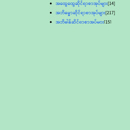
အထွေထွေဆိုင်ရာစာအုပ်များ
[14]
အဘိဓမ္မာဆိုင်ရာစာအုပ်များ
[217]
အဘိဓါန်ဆိုင်ရာစာအုပ်များ
[15]
အင်္ဂလိပ်ဘာသာဖြင့်ပြုစုသော ဗုဒ္ဓ
စာပေများ
[895]
လူငယ်ကဏ္ဍ ဗုဒ္ဓဘာသာ
သင်ခန်းစာ
[16]
ပိဋကသုံးပုံပါဠိတော် (ဆဋ္ဌမူ
ကွန်ပျူတာစာစီ)
ဝိနည်း
[5]
သုတ္တန်
[23]
အဘိဓမ္မာ
[12]
တရားတော်များ (Audio, MP-3)
ဘဒ္ဒန္တဝိမလ(မိုးကုတ်ဆရာတော်)