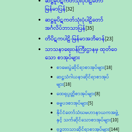
ဆဋ္ဌမူပိဋကတ်သုံးပုံပါဠိတော်
မြန်မာပြန်
[32]
ဆဋ္ဌမူပိဋကတ်သုံးပုံပါဠိတော်
အင်္ဂလိပ်ဘာသာပြန်
[35]
တိပိဋကပါဠိ-မြန်မာအဘိဓာန်
[23]
သာသနာရေး၀န်ကြီးဌာနမှ ထုတ်ဝေ
သော စာအုပ်များ
စာမေးပွဲဆိုင်ရာစာအုပ်များ
[18]
ဆဋ္ဌသံဂါယနာဆိုင်ရာစာအုပ်
များ
[18]
ထေရုပ္ပတ္တိစာအုပ်များ
[8]
ဓမ္မပဒစာအုပ်များ
[5]
နိုင်ငံတော်သံဃမဟာနာယကအဖွဲ့
နှင့် သက်ဆိုင်သောစာအုပ်များ
[10]
ဗုဒ္ဓဘာသာဆိုင်ရာစာအုပ်များ
[144]