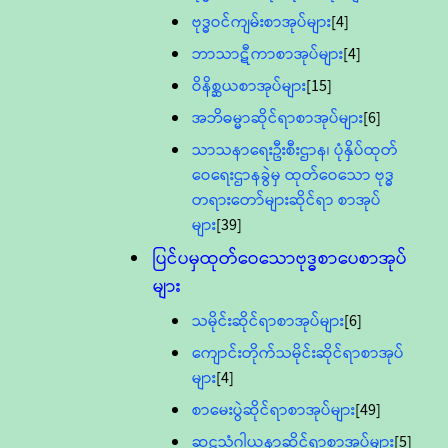
ဗုဒ္ဓဝင်ကျမ်းစာအုပ်များ
[4]
ဘာသာဋီကာစာအုပ်များ
[4]
ဝိနိစ္ဆယစာအုပ်များ
[15]
အဘိဓမ္မာဆိုင်ရာစာအုပ်များ
[6]
သာသနာရေးဦးစီးဌာန၊ ပုံနှိပ်ထုတ်
ဝေရေးဌာနခွဲမှ ထုတ်ဝေသော ဗုဒ္ဓ
တရားတော်များဆိုင်ရာ စာအုပ်
များ
[39]
ပြင်ပမှထုတ်ဝေသောဗုဒ္ဓစာပေစာအုပ်
များ
သမိုင်းဆိုင်ရာစာအုပ်များ
[6]
ကျောင်းတိုက်သမိုင်းဆိုင်ရာစာအုပ်
များ
[4]
စာမေးပွဲဆိုင်ရာစာအုပ်များ
[49]
ဆဋ္ဌသံဂါယနာဆိုင်ရာစာအုပ်များ
[5]