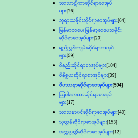
ဘာသာဋီကာဆိုင်ရာစာအုပ်
များ
[26]
ဘုရားသမိုင်းဆိုင်ရာစာအုပ်များ
[64]
မြန်မာစာပေ၊ မြန်မာ့စာပေသမိုင်း
ဆိုင်ရာစာအုပ်များ
[20]
ရည်ညွှန်းကျမ်းဆိုင်ရာစာအုပ်
များ
[59]
ဝိနည်းဆိုင်ရာစာအုပ်များ
[104]
ဝိနိစ္ဆယဆိုင်ရာစာအုပ်များ
[39]
ဝိပဿနာဆိုင်ရာစာအုပ်များ
[594]
သြဝါဒကထာဆိုင်ရာစာအုပ်
များ
[17]
သာသနာ၀င်ဆိုင်ရာစာအုပ်များ
[40]
သုတ္တန်ဆိုင်ရာစာအုပ်များ
[153]
အတ္ထုပ္ပတ္တိဆိုင်ရာစာအုပ်များ
[12]