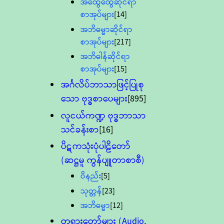
အထွေထွေဆိုင်ရာ
စာအုပ်များ
[14]
အဘိဓမ္မာဆိုင်ရာ
စာအုပ်များ
[217]
အဘိဓါန်ဆိုင်ရာ
စာအုပ်များ
[15]
အင်္ဂလိပ်ဘာသာဖြင့်ပြုစု
သော ဗုဒ္ဓစာပေများ
[895]
လူငယ်ကဏ္ဍ ဗုဒ္ဓဘာသာ
သင်ခန်းစာ
[16]
ပိဋကသုံးပုံပါဠိတော်
(ဆဋ္ဌမူ ကွန်ပျူတာစာစီ)
ဝိနည်း
[5]
သုတ္တန်
[23]
အဘိဓမ္မာ
[12]
တရားတော်များ (Audio,