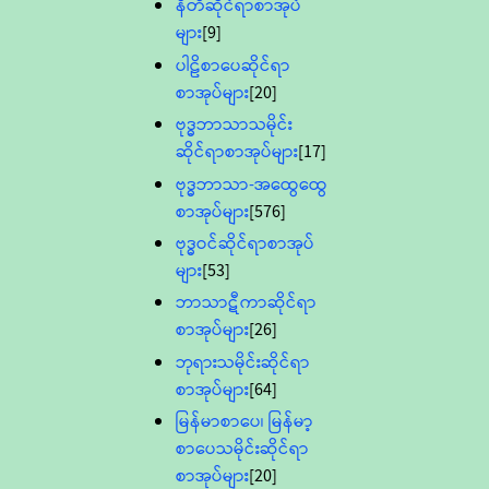
နီတိဆိုင်ရာစာအုပ်
များ
[9]
ပါဠိစာပေဆိုင်ရာ
စာအုပ်များ
[20]
ဗုဒ္ဓဘာသာသမိုင်း
ဆိုင်ရာစာအုပ်များ
[17]
ဗုဒ္ဓဘာသာ-အထွေထွေ
စာအုပ်များ
[576]
ဗုဒ္ဓဝင်ဆိုင်ရာစာအုပ်
များ
[53]
ဘာသာဋီကာဆိုင်ရာ
စာအုပ်များ
[26]
ဘုရားသမိုင်းဆိုင်ရာ
စာအုပ်များ
[64]
မြန်မာစာပေ၊ မြန်မာ့
စာပေသမိုင်းဆိုင်ရာ
စာအုပ်များ
[20]