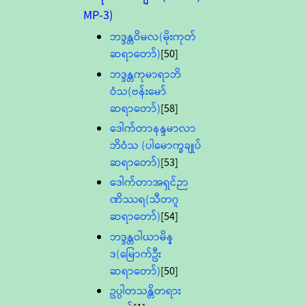
MP-3)
ဘဒ္ဒန္တဝိမလ(မိုးကုတ်
ဆရာတော်)
[50]
ဘဒ္ဒန္တကုမာရာဘိ
ဝံသ(ဗန်းမော်
ဆရာတော်)
[58]
ဒေါက်တာနန္ဒမာလာ
ဘိဝံသ (ပါမောက္ခချုပ်
ဆရာတော်)
[53]
ဒေါက်တာအရှင်ဉာ
ဏိဿရ(သီတဂူ
ဆရာတော်)
[54]
ဘဒ္ဒန္တဝါယာမိန္
ဒ(မြောက်ဦး
ဆရာတော်)
[50]
ဥပ္ပါတသန္တိတရား