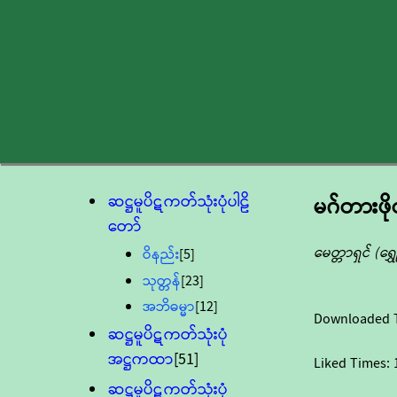
ဆဋ္ဌမူပိဋကတ်သုံးပုံပါဠိ
မဂ်တားဖိ
တော်
မေတ္တာရှင် (ရွ
ဝိနည်း
[5]
သုတ္တန်
[23]
အဘိဓမ္မာ
[12]
Downloaded 
ဆဋ္ဌမူပိဋကတ်သုံးပုံ
အဋ္ဌကထာ
[51]
Liked Times:
ဆဋ္ဌမူပိဋကတ်သုံးပုံ