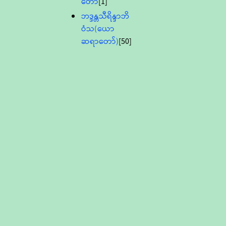
တော်
[1]
ဘဒ္ဒန္တသီရိန္ဒာဘိ
ဝံသ(ယော
ဆရာတော်)
[50]