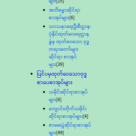
များ
[15]
အဘိဓမ္မာဆိုင်ရာ
စာအုပ်များ
[6]
သာသနာရေးဦးစီးဌာန၊
ပုံနှိပ်ထုတ်ဝေရေးဌာန
ခွဲမှ ထုတ်ဝေသော ဗုဒ္ဓ
တရားတော်များ
ဆိုင်ရာ စာအုပ်
များ
[39]
ပြင်ပမှထုတ်ဝေသောဗုဒ္ဓ
စာပေစာအုပ်များ
သမိုင်းဆိုင်ရာစာအုပ်
များ
[6]
ကျောင်းတိုက်သမိုင်း
ဆိုင်ရာစာအုပ်များ
[4]
စာမေးပွဲဆိုင်ရာစာအုပ်
များ
[49]