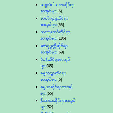
ဆဋ္ဌသံဂါယနာဆိုင်ရာ
စာအုပ်များ
[5]
ဇာတ်၀တ္ထုဆိုင်ရာ
စာအုပ်များ
[55]
တရားတော်ဆိုင်ရာ
စာအုပ်များ
[186]
ထေရုပ္ပတ္တိဆိုင်ရာ
စာအုပ်များ
[69]
ဒီပနီဆိုင်ရာစာအုပ်
များ
[65]
ဓမ္မကဗျာဆိုင်ရာ
စာအုပ်များ
[5]
ဓမ္မပဒဆိုင်ရာစာအုပ်
များ
[55]
နိဿယဆိုင်ရာစာအုပ်
များ
[52]