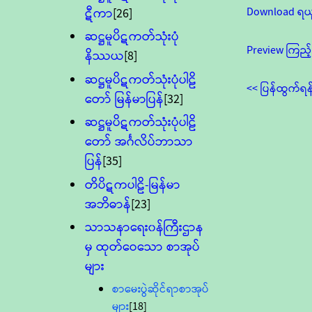
Download ရယ
ဋီကာ
[26]
ဆဋ္ဌမူပိဋကတ်သုံးပုံ
Preview ကြည့်
နိဿယ
[8]
ဆဋ္ဌမူပိဋကတ်သုံးပုံပါဠိ
<< ပြန်ထွက်ရန
တော် မြန်မာပြန်
[32]
ဆဋ္ဌမူပိဋကတ်သုံးပုံပါဠိ
တော် အင်္ဂလိပ်ဘာသာ
ပြန်
[35]
တိပိဋကပါဠိ-မြန်မာ
အဘိဓာန်
[23]
သာသနာရေး၀န်ကြီးဌာန
မှ ထုတ်ဝေသော စာအုပ်
များ
စာမေးပွဲဆိုင်ရာစာအုပ်
များ
[18]