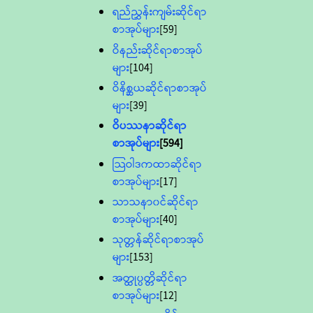
ရည်ညွှန်းကျမ်းဆိုင်ရာ
စာအုပ်များ
[59]
ဝိနည်းဆိုင်ရာစာအုပ်
များ
[104]
ဝိနိစ္ဆယဆိုင်ရာစာအုပ်
များ
[39]
ဝိပဿနာဆိုင်ရာ
စာအုပ်များ
[594]
သြဝါဒကထာဆိုင်ရာ
စာအုပ်များ
[17]
သာသနာ၀င်ဆိုင်ရာ
စာအုပ်များ
[40]
သုတ္တန်ဆိုင်ရာစာအုပ်
များ
[153]
အတ္ထုပ္ပတ္တိဆိုင်ရာ
စာအုပ်များ
[12]