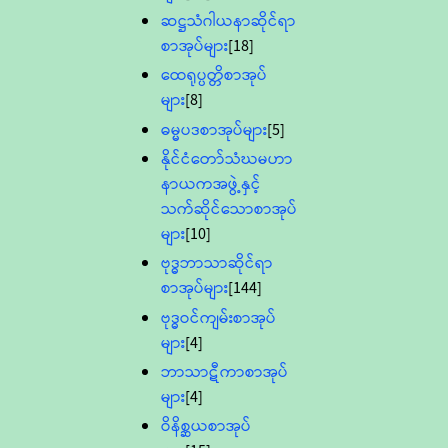
ဆဋ္ဌသံဂါယနာဆိုင်ရာ
စာအုပ်များ
[18]
ထေရုပ္ပတ္တိစာအုပ်
များ
[8]
ဓမ္မပဒစာအုပ်များ
[5]
နိုင်ငံတော်သံဃမဟာ
နာယကအဖွဲ့နှင့်
သက်ဆိုင်သောစာအုပ်
များ
[10]
ဗုဒ္ဓဘာသာဆိုင်ရာ
စာအုပ်များ
[144]
ဗုဒ္ဓဝင်ကျမ်းစာအုပ်
များ
[4]
ဘာသာဋီကာစာအုပ်
များ
[4]
ဝိနိစ္ဆယစာအုပ်