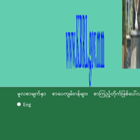
မူလစာမျက်နှာ
စာပေကျမ်းဂန်များ
စာကြည့်တိုက်ဖြစ်ပေါ်လ
Eng