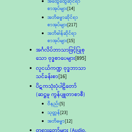
အထွေထွေဆိုင်ရာ
စာအုပ်များ
[14]
အဘိဓမ္မာဆိုင်ရာ
စာအုပ်များ
[217]
အဘိဓါန်ဆိုင်ရာ
စာအုပ်များ
[15]
အင်္ဂလိပ်ဘာသာဖြင့်ပြုစု
သော ဗုဒ္ဓစာပေများ
[895]
လူငယ်ကဏ္ဍ ဗုဒ္ဓဘာသာ
သင်ခန်းစာ
[16]
ပိဋကသုံးပုံပါဠိတော်
(ဆဋ္ဌမူ ကွန်ပျူတာစာစီ)
ဝိနည်း
[5]
သုတ္တန်
[23]
အဘိဓမ္မာ
[12]
တရားတော်များ (Audio,