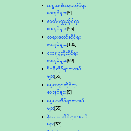
ဆဋ္ဌသံဂါယနာဆိုင်ရာ
စာအုပ်များ
[5]
ဇာတ်၀တ္ထုဆိုင်ရာ
စာအုပ်များ
[55]
တရားတော်ဆိုင်ရာ
စာအုပ်များ
[186]
ထေရုပ္ပတ္တိဆိုင်ရာ
စာအုပ်များ
[69]
ဒီပနီဆိုင်ရာစာအုပ်
များ
[65]
ဓမ္မကဗျာဆိုင်ရာ
စာအုပ်များ
[5]
ဓမ္မပဒဆိုင်ရာစာအုပ်
များ
[55]
နိဿယဆိုင်ရာစာအုပ်
များ
[52]