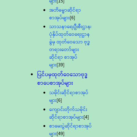
များ
[15]
အဘိဓမ္မာဆိုင်ရာ
စာအုပ်များ
[6]
သာသနာရေးဦးစီးဌာန၊
ပုံနှိပ်ထုတ်ဝေရေးဌာန
ခွဲမှ ထုတ်ဝေသော ဗုဒ္ဓ
တရားတော်များ
ဆိုင်ရာ စာအုပ်
များ
[39]
ပြင်ပမှထုတ်ဝေသောဗုဒ္ဓ
စာပေစာအုပ်များ
သမိုင်းဆိုင်ရာစာအုပ်
များ
[6]
ကျောင်းတိုက်သမိုင်း
ဆိုင်ရာစာအုပ်များ
[4]
စာမေးပွဲဆိုင်ရာစာအုပ်
များ
[49]