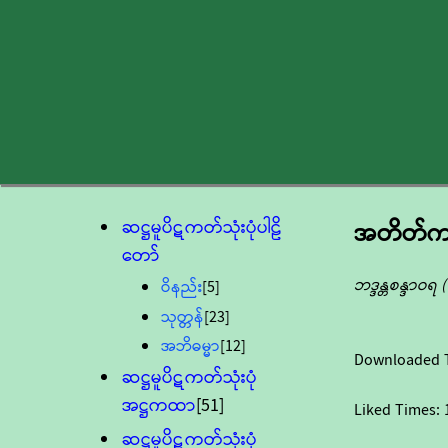
ဆဋ္ဌမူပိဋကတ်သုံးပုံပါဠိ
အတိတ်ကပု
တော်
ဘဒ္ဒန္တစန္ဒာဝရ 
ဝိနည်း
[5]
သုတ္တန်
[23]
အဘိဓမ္မာ
[12]
Downloaded 
ဆဋ္ဌမူပိဋကတ်သုံးပုံ
အဋ္ဌကထာ
[51]
Liked Times:
ဆဋ္ဌမူပိဋကတ်သုံးပုံ