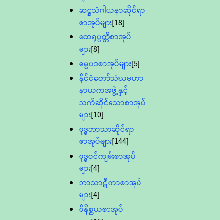
ဆဋ္ဌသံဂါယနာဆိုင်ရာ
စာအုပ်များ
[18]
ထေရုပ္ပတ္တိစာအုပ်
များ
[8]
ဓမ္မပဒစာအုပ်များ
[5]
နိုင်ငံတော်သံဃမဟာ
နာယကအဖွဲ့နှင့်
သက်ဆိုင်သောစာအုပ်
များ
[10]
ဗုဒ္ဓဘာသာဆိုင်ရာ
စာအုပ်များ
[144]
ဗုဒ္ဓဝင်ကျမ်းစာအုပ်
များ
[4]
ဘာသာဋီကာစာအုပ်
များ
[4]
ဝိနိစ္ဆယစာအုပ်