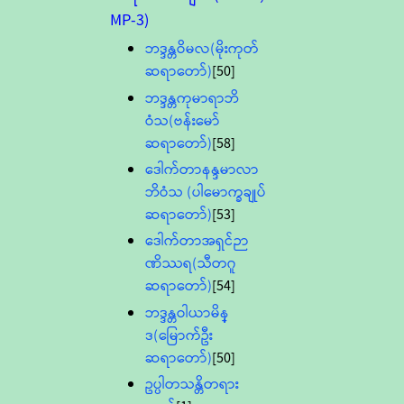
MP-3)
ဘဒ္ဒန္တဝိမလ(မိုးကုတ်
ဆရာတော်)
[50]
ဘဒ္ဒန္တကုမာရာဘိ
ဝံသ(ဗန်းမော်
ဆရာတော်)
[58]
ဒေါက်တာနန္ဒမာလာ
ဘိဝံသ (ပါမောက္ခချုပ်
ဆရာတော်)
[53]
ဒေါက်တာအရှင်ဉာ
ဏိဿရ(သီတဂူ
ဆရာတော်)
[54]
ဘဒ္ဒန္တဝါယာမိန္
ဒ(မြောက်ဦး
ဆရာတော်)
[50]
ဥပ္ပါတသန္တိတရား