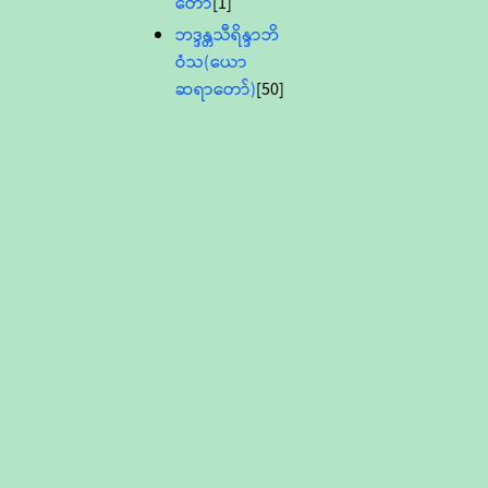
တော်
[1]
ဘဒ္ဒန္တသီရိန္ဒာဘိ
ဝံသ(ယော
ဆရာတော်)
[50]