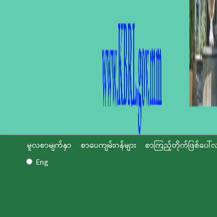
မူလစာမျက်နှာ
စာပေကျမ်းဂန်များ
စာကြည့်တိုက်ဖြစ်ပေါ်လ
Eng