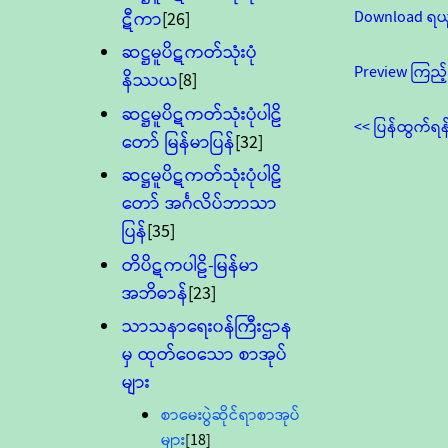
Download ရယ
ဋီကာ
[26]
ဆဋ္ဌမူပိဋကတ်သုံးပုံ
Preview ကြည့်
နိဿယ
[8]
ဆဋ္ဌမူပိဋကတ်သုံးပုံပါဠိ
<< ပြန်ထွက်ရန
တော် မြန်မာပြန်
[32]
ဆဋ္ဌမူပိဋကတ်သုံးပုံပါဠိ
တော် အင်္ဂလိပ်ဘာသာ
ပြန်
[35]
တိပိဋကပါဠိ-မြန်မာ
အဘိဓာန်
[23]
သာသနာရေး၀န်ကြီးဌာန
မှ ထုတ်ဝေသော စာအုပ်
များ
စာမေးပွဲဆိုင်ရာစာအုပ်
များ
[18]