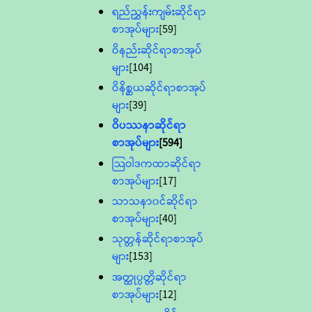
ရည်ညွှန်းကျမ်းဆိုင်ရာ
စာအုပ်များ
[59]
ဝိနည်းဆိုင်ရာစာအုပ်
များ
[104]
ဝိနိစ္ဆယဆိုင်ရာစာအုပ်
များ
[39]
ဝိပဿနာဆိုင်ရာ
စာအုပ်များ
[594]
သြဝါဒကထာဆိုင်ရာ
စာအုပ်များ
[17]
သာသနာ၀င်ဆိုင်ရာ
စာအုပ်များ
[40]
သုတ္တန်ဆိုင်ရာစာအုပ်
များ
[153]
အတ္ထုပ္ပတ္တိဆိုင်ရာ
စာအုပ်များ
[12]