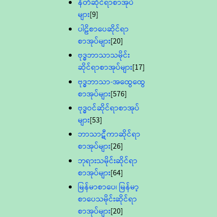
နီတိဆိုင်ရာစာအုပ်
များ
[9]
ပါဠိစာပေဆိုင်ရာ
စာအုပ်များ
[20]
ဗုဒ္ဓဘာသာသမိုင်း
ဆိုင်ရာစာအုပ်များ
[17]
ဗုဒ္ဓဘာသာ-အထွေထွေ
စာအုပ်များ
[576]
ဗုဒ္ဓဝင်ဆိုင်ရာစာအုပ်
များ
[53]
ဘာသာဋီကာဆိုင်ရာ
စာအုပ်များ
[26]
ဘုရားသမိုင်းဆိုင်ရာ
စာအုပ်များ
[64]
မြန်မာစာပေ၊ မြန်မာ့
စာပေသမိုင်းဆိုင်ရာ
စာအုပ်များ
[20]