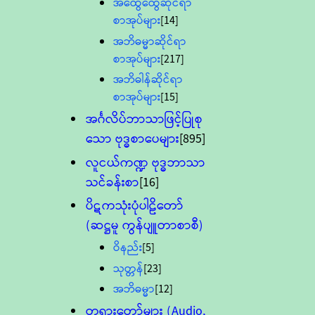
အထွေထွေဆိုင်ရာ
စာအုပ်များ
[14]
အဘိဓမ္မာဆိုင်ရာ
စာအုပ်များ
[217]
အဘိဓါန်ဆိုင်ရာ
စာအုပ်များ
[15]
အင်္ဂလိပ်ဘာသာဖြင့်ပြုစု
သော ဗုဒ္ဓစာပေများ
[895]
လူငယ်ကဏ္ဍ ဗုဒ္ဓဘာသာ
သင်ခန်းစာ
[16]
ပိဋကသုံးပုံပါဠိတော်
(ဆဋ္ဌမူ ကွန်ပျူတာစာစီ)
ဝိနည်း
[5]
သုတ္တန်
[23]
အဘိဓမ္မာ
[12]
တရားတော်များ (Audio,