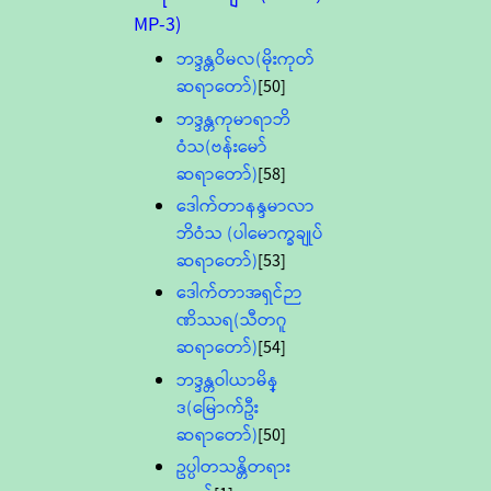
MP-3)
ဘဒ္ဒန္တဝိမလ(မိုးကုတ်
ဆရာတော်)
[50]
ဘဒ္ဒန္တကုမာရာဘိ
ဝံသ(ဗန်းမော်
ဆရာတော်)
[58]
ဒေါက်တာနန္ဒမာလာ
ဘိဝံသ (ပါမောက္ခချုပ်
ဆရာတော်)
[53]
ဒေါက်တာအရှင်ဉာ
ဏိဿရ(သီတဂူ
ဆရာတော်)
[54]
ဘဒ္ဒန္တဝါယာမိန္
ဒ(မြောက်ဦး
ဆရာတော်)
[50]
ဥပ္ပါတသန္တိတရား