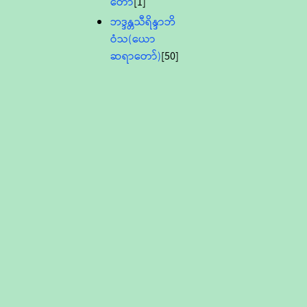
တော်
[1]
ဘဒ္ဒန္တသီရိန္ဒာဘိ
ဝံသ(ယော
ဆရာတော်)
[50]