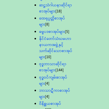
ဆဋ္ဌသံဂါယနာဆိုင်ရာ
စာအုပ်များ
[18]
ထေရုပ္ပတ္တိစာအုပ်
များ
[8]
ဓမ္မပဒစာအုပ်များ
[5]
နိုင်ငံတော်သံဃမဟာ
နာယကအဖွဲ့နှင့်
သက်ဆိုင်သောစာအုပ်
များ
[10]
ဗုဒ္ဓဘာသာဆိုင်ရာ
စာအုပ်များ
[144]
ဗုဒ္ဓဝင်ကျမ်းစာအုပ်
များ
[4]
ဘာသာဋီကာစာအုပ်
များ
[4]
ဝိနိစ္ဆယစာအုပ်