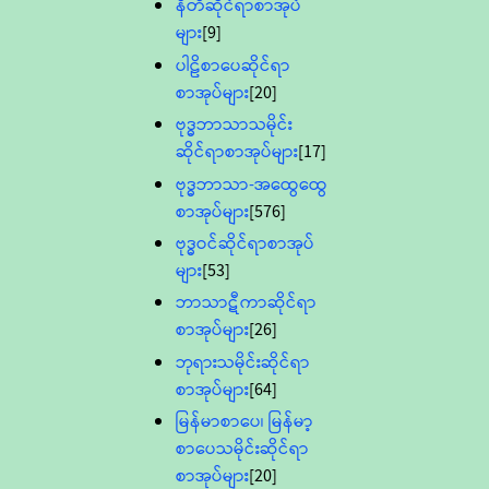
နီတိဆိုင်ရာစာအုပ်
များ
[9]
ပါဠိစာပေဆိုင်ရာ
စာအုပ်များ
[20]
ဗုဒ္ဓဘာသာသမိုင်း
ဆိုင်ရာစာအုပ်များ
[17]
ဗုဒ္ဓဘာသာ-အထွေထွေ
စာအုပ်များ
[576]
ဗုဒ္ဓဝင်ဆိုင်ရာစာအုပ်
များ
[53]
ဘာသာဋီကာဆိုင်ရာ
စာအုပ်များ
[26]
ဘုရားသမိုင်းဆိုင်ရာ
စာအုပ်များ
[64]
မြန်မာစာပေ၊ မြန်မာ့
စာပေသမိုင်းဆိုင်ရာ
စာအုပ်များ
[20]