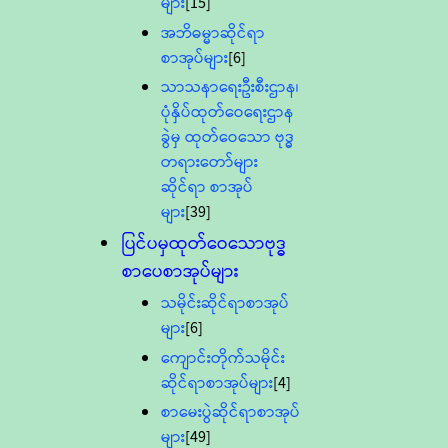
များ
[15]
အဘိဓမ္မာဆိုင်ရာ
စာအုပ်များ
[6]
သာသနာရေးဦးစီးဌာန၊
ပုံနှိပ်ထုတ်ဝေရေးဌာန
ခွဲမှ ထုတ်ဝေသော ဗုဒ္ဓ
တရားတော်များ
ဆိုင်ရာ စာအုပ်
များ
[39]
ပြင်ပမှထုတ်ဝေသောဗုဒ္ဓ
စာပေစာအုပ်များ
သမိုင်းဆိုင်ရာစာအုပ်
များ
[6]
ကျောင်းတိုက်သမိုင်း
ဆိုင်ရာစာအုပ်များ
[4]
စာမေးပွဲဆိုင်ရာစာအုပ်
များ
[49]