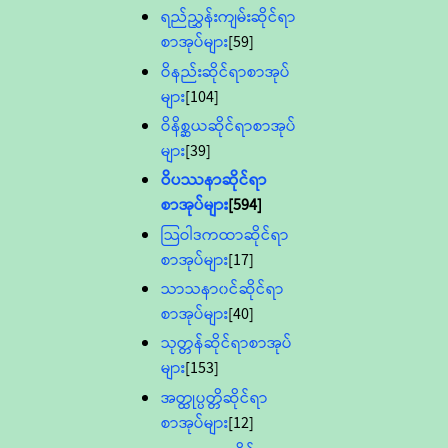
ရည်ညွှန်းကျမ်းဆိုင်ရာ
စာအုပ်များ
[59]
ဝိနည်းဆိုင်ရာစာအုပ်
များ
[104]
ဝိနိစ္ဆယဆိုင်ရာစာအုပ်
များ
[39]
ဝိပဿနာဆိုင်ရာ
စာအုပ်များ
[594]
သြဝါဒကထာဆိုင်ရာ
စာအုပ်များ
[17]
သာသနာ၀င်ဆိုင်ရာ
စာအုပ်များ
[40]
သုတ္တန်ဆိုင်ရာစာအုပ်
များ
[153]
အတ္ထုပ္ပတ္တိဆိုင်ရာ
စာအုပ်များ
[12]