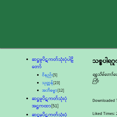
ဆဋ္ဌမူပိဋကတ်သုံးပုံပါဠိ
သစ္စပါရဂူ
တော်
ရွှေသိမ်တော
ဝိနည်း
[5]
ကြီး
သုတ္တန်
[23]
အဘိဓမ္မာ
[12]
ဆဋ္ဌမူပိဋကတ်သုံးပုံ
Downloaded 
အဋ္ဌကထာ
[51]
Liked Times:
ဆဋ္ဌမူပိဋကတ်သုံးပုံ