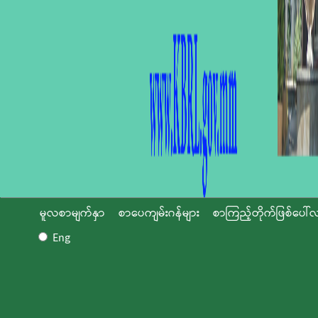
မူလစာမျက်နှာ
စာပေကျမ်းဂန်များ
စာကြည့်တိုက်ဖြစ်ပေါ်လ
Eng