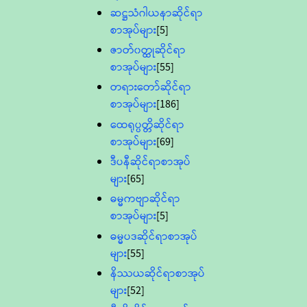
ဆဋ္ဌသံဂါယနာဆိုင်ရာ
စာအုပ်များ
[5]
ဇာတ်၀တ္ထုဆိုင်ရာ
စာအုပ်များ
[55]
တရားတော်ဆိုင်ရာ
စာအုပ်များ
[186]
ထေရုပ္ပတ္တိဆိုင်ရာ
စာအုပ်များ
[69]
ဒီပနီဆိုင်ရာစာအုပ်
များ
[65]
ဓမ္မကဗျာဆိုင်ရာ
စာအုပ်များ
[5]
ဓမ္မပဒဆိုင်ရာစာအုပ်
များ
[55]
နိဿယဆိုင်ရာစာအုပ်
များ
[52]