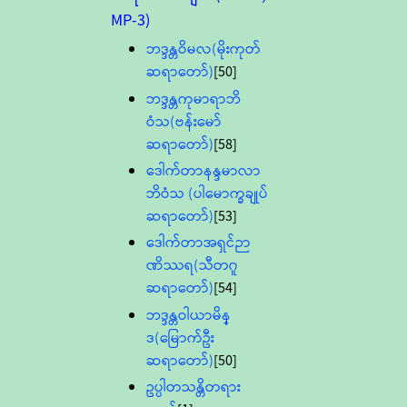
MP-3)
ဘဒ္ဒန္တဝိမလ(မိုးကုတ်
ဆရာတော်)
[50]
ဘဒ္ဒန္တကုမာရာဘိ
ဝံသ(ဗန်းမော်
ဆရာတော်)
[58]
ဒေါက်တာနန္ဒမာလာ
ဘိဝံသ (ပါမောက္ခချုပ်
ဆရာတော်)
[53]
ဒေါက်တာအရှင်ဉာ
ဏိဿရ(သီတဂူ
ဆရာတော်)
[54]
ဘဒ္ဒန္တဝါယာမိန္
ဒ(မြောက်ဦး
ဆရာတော်)
[50]
ဥပ္ပါတသန္တိတရား