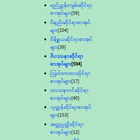
ရည်ညွှန်းကျမ်းဆိုင်ရာ
စာအုပ်များ
[59]
ဝိနည်းဆိုင်ရာစာအုပ်
များ
[104]
ဝိနိစ္ဆယဆိုင်ရာစာအုပ်
များ
[39]
ဝိပဿနာဆိုင်ရာ
စာအုပ်များ
[594]
သြဝါဒကထာဆိုင်ရာ
စာအုပ်များ
[17]
သာသနာ၀င်ဆိုင်ရာ
စာအုပ်များ
[40]
သုတ္တန်ဆိုင်ရာစာအုပ်
များ
[153]
အတ္ထုပ္ပတ္တိဆိုင်ရာ
စာအုပ်များ
[12]