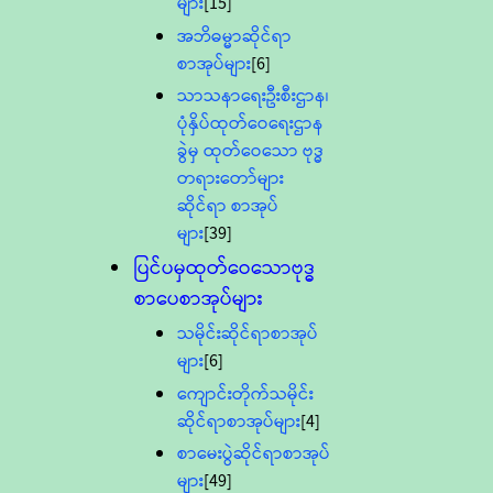
များ
[15]
အဘိဓမ္မာဆိုင်ရာ
စာအုပ်များ
[6]
သာသနာရေးဦးစီးဌာန၊
ပုံနှိပ်ထုတ်ဝေရေးဌာန
ခွဲမှ ထုတ်ဝေသော ဗုဒ္ဓ
တရားတော်များ
ဆိုင်ရာ စာအုပ်
များ
[39]
ပြင်ပမှထုတ်ဝေသောဗုဒ္ဓ
စာပေစာအုပ်များ
သမိုင်းဆိုင်ရာစာအုပ်
များ
[6]
ကျောင်းတိုက်သမိုင်း
ဆိုင်ရာစာအုပ်များ
[4]
စာမေးပွဲဆိုင်ရာစာအုပ်
များ
[49]