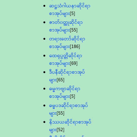
ဆဋ္ဌသံဂါယနာဆိုင်ရာ
စာအုပ်များ
[5]
ဇာတ်၀တ္ထုဆိုင်ရာ
စာအုပ်များ
[55]
တရားတော်ဆိုင်ရာ
စာအုပ်များ
[186]
ထေရုပ္ပတ္တိဆိုင်ရာ
စာအုပ်များ
[69]
ဒီပနီဆိုင်ရာစာအုပ်
များ
[65]
ဓမ္မကဗျာဆိုင်ရာ
စာအုပ်များ
[5]
ဓမ္မပဒဆိုင်ရာစာအုပ်
များ
[55]
နိဿယဆိုင်ရာစာအုပ်
များ
[52]