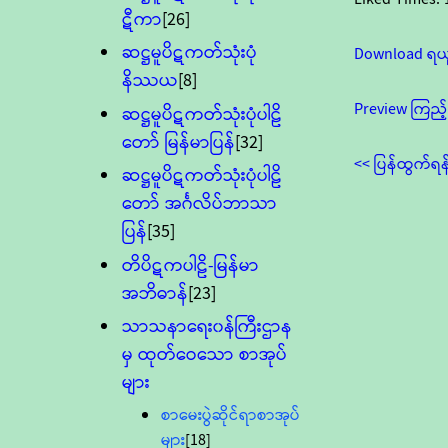
ဋီကာ
[26]
ဆဋ္ဌမူပိဋကတ်သုံးပုံ
Download ရယ
နိဿယ
[8]
Preview ကြည့်
ဆဋ္ဌမူပိဋကတ်သုံးပုံပါဠိ
တော် မြန်မာပြန်
[32]
<< ပြန်ထွက်ရန
ဆဋ္ဌမူပိဋကတ်သုံးပုံပါဠိ
တော် အင်္ဂလိပ်ဘာသာ
ပြန်
[35]
တိပိဋကပါဠိ-မြန်မာ
အဘိဓာန်
[23]
သာသနာရေး၀န်ကြီးဌာန
မှ ထုတ်ဝေသော စာအုပ်
များ
စာမေးပွဲဆိုင်ရာစာအုပ်
များ
[18]