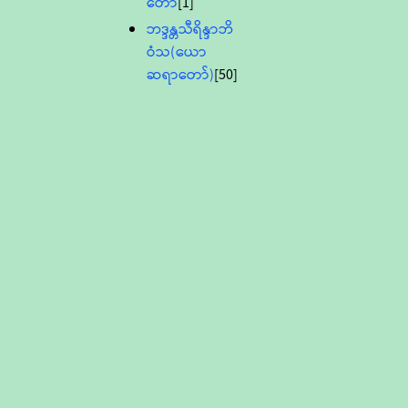
တော်
[1]
ဘဒ္ဒန္တသီရိန္ဒာဘိ
ဝံသ(ယော
ဆရာတော်)
[50]