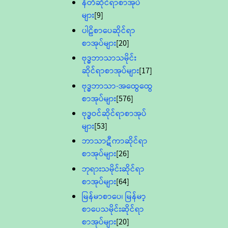
နီတိဆိုင်ရာစာအုပ်
များ
[9]
ပါဠိစာပေဆိုင်ရာ
စာအုပ်များ
[20]
ဗုဒ္ဓဘာသာသမိုင်း
ဆိုင်ရာစာအုပ်များ
[17]
ဗုဒ္ဓဘာသာ-အထွေထွေ
စာအုပ်များ
[576]
ဗုဒ္ဓဝင်ဆိုင်ရာစာအုပ်
များ
[53]
ဘာသာဋီကာဆိုင်ရာ
စာအုပ်များ
[26]
ဘုရားသမိုင်းဆိုင်ရာ
စာအုပ်များ
[64]
မြန်မာစာပေ၊ မြန်မာ့
စာပေသမိုင်းဆိုင်ရာ
စာအုပ်များ
[20]