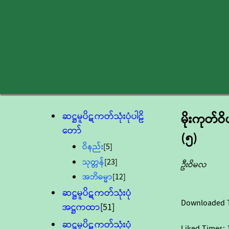
ဆဋ္ဌမူပိဋကတ်သုံးပုံပါဠိ
မိုးကုတ်
တော်
(၅)
ဝိနည်း
[5]
သုတ္တန်
[23]
ဦးဝိမလ
အဘိဓမ္မာ
[12]
ဆဋ္ဌမူပိဋကတ်သုံးပုံ
Downloaded 
အဋ္ဌကထာ
[51]
ဆဋ္ဌမူပိဋကတ်သုံးပုံ
Liked Times: