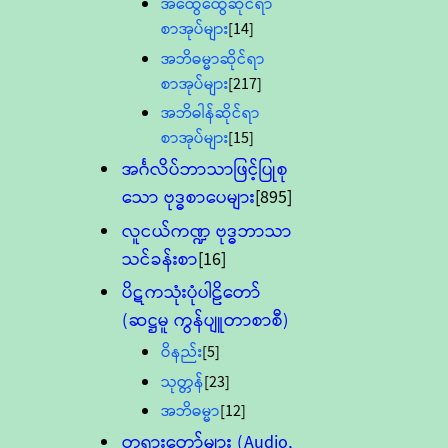
အထွေထွေဆိုင်ရာ
စာအုပ်များ
[14]
အဘိဓမ္မာဆိုင်ရာ
စာအုပ်များ
[217]
အဘိဓါန်ဆိုင်ရာ
စာအုပ်များ
[15]
အင်္ဂလိပ်ဘာသာဖြင့်ပြုစု
သော ဗုဒ္ဓစာပေများ
[895]
လူငယ်ကဏ္ဍ ဗုဒ္ဓဘာသာ
သင်ခန်းစာ
[16]
ပိဋကသုံးပုံပါဠိတော်
(ဆဋ္ဌမူ ကွန်ပျူတာစာစီ)
ဝိနည်း
[5]
သုတ္တန်
[23]
အဘိဓမ္မာ
[12]
တရားတော်များ (Audio,