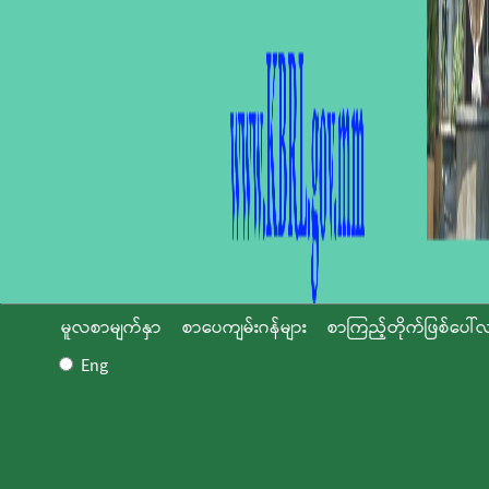
မူလစာမျက်နှာ
စာပေကျမ်းဂန်များ
စာကြည့်တိုက်ဖြစ်ပေါ်လ
Eng