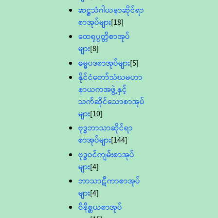
ဆဋ္ဌသံဂါယနာဆိုင်ရာ
စာအုပ်များ
[18]
ထေရုပ္ပတ္တိစာအုပ်
များ
[8]
ဓမ္မပဒစာအုပ်များ
[5]
နိုင်ငံတော်သံဃမဟာ
နာယကအဖွဲ့နှင့်
သက်ဆိုင်သောစာအုပ်
များ
[10]
ဗုဒ္ဓဘာသာဆိုင်ရာ
စာအုပ်များ
[144]
ဗုဒ္ဓဝင်ကျမ်းစာအုပ်
များ
[4]
ဘာသာဋီကာစာအုပ်
များ
[4]
ဝိနိစ္ဆယစာအုပ်