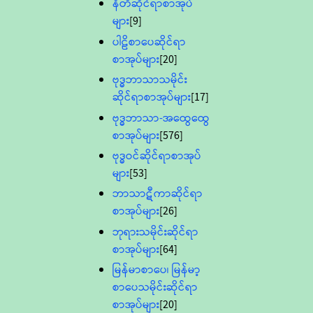
နီတိဆိုင်ရာစာအုပ်
များ
[9]
ပါဠိစာပေဆိုင်ရာ
စာအုပ်များ
[20]
ဗုဒ္ဓဘာသာသမိုင်း
ဆိုင်ရာစာအုပ်များ
[17]
ဗုဒ္ဓဘာသာ-အထွေထွေ
စာအုပ်များ
[576]
ဗုဒ္ဓဝင်ဆိုင်ရာစာအုပ်
များ
[53]
ဘာသာဋီကာဆိုင်ရာ
စာအုပ်များ
[26]
ဘုရားသမိုင်းဆိုင်ရာ
စာအုပ်များ
[64]
မြန်မာစာပေ၊ မြန်မာ့
စာပေသမိုင်းဆိုင်ရာ
စာအုပ်များ
[20]