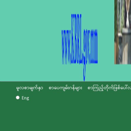
မူလစာမျက်နှာ
စာပေကျမ်းဂန်များ
စာကြည့်တိုက်ဖြစ်ပေါ်လ
Eng