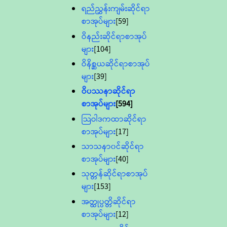
ရည်ညွှန်းကျမ်းဆိုင်ရာ
စာအုပ်များ
[59]
ဝိနည်းဆိုင်ရာစာအုပ်
များ
[104]
ဝိနိစ္ဆယဆိုင်ရာစာအုပ်
များ
[39]
ဝိပဿနာဆိုင်ရာ
စာအုပ်များ
[594]
သြဝါဒကထာဆိုင်ရာ
စာအုပ်များ
[17]
သာသနာ၀င်ဆိုင်ရာ
စာအုပ်များ
[40]
သုတ္တန်ဆိုင်ရာစာအုပ်
များ
[153]
အတ္ထုပ္ပတ္တိဆိုင်ရာ
စာအုပ်များ
[12]