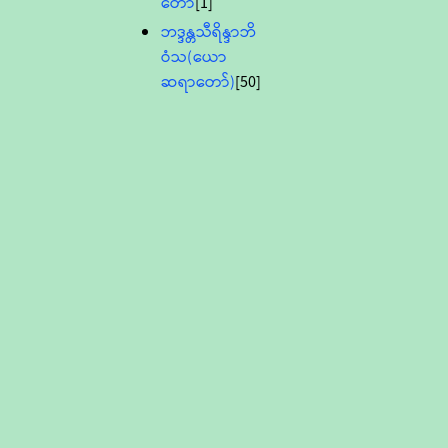
တော်
[1]
ဘဒ္ဒန္တသီရိန္ဒာဘိ
ဝံသ(ယော
ဆရာတော်)
[50]