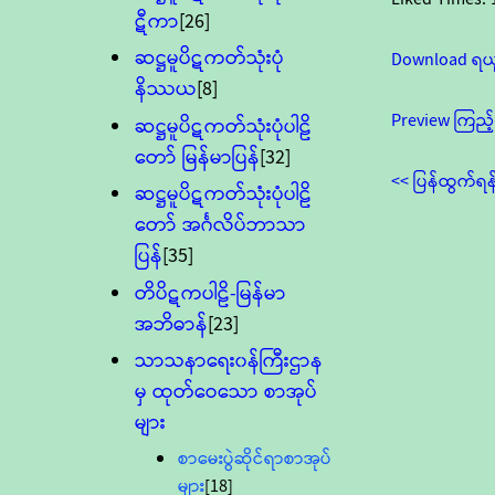
ဋီကာ
[26]
ဆဋ္ဌမူပိဋကတ်သုံးပုံ
Download ရယ
နိဿယ
[8]
Preview ကြည့်
ဆဋ္ဌမူပိဋကတ်သုံးပုံပါဠိ
တော် မြန်မာပြန်
[32]
<< ပြန်ထွက်ရန
ဆဋ္ဌမူပိဋကတ်သုံးပုံပါဠိ
တော် အင်္ဂလိပ်ဘာသာ
ပြန်
[35]
တိပိဋကပါဠိ-မြန်မာ
အဘိဓာန်
[23]
သာသနာရေး၀န်ကြီးဌာန
မှ ထုတ်ဝေသော စာအုပ်
များ
စာမေးပွဲဆိုင်ရာစာအုပ်
များ
[18]