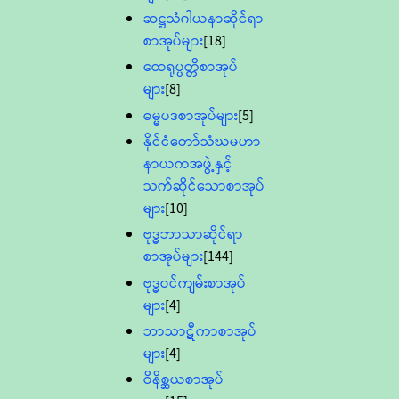
ဆဋ္ဌသံဂါယနာဆိုင်ရာ
စာအုပ်များ
[18]
ထေရုပ္ပတ္တိစာအုပ်
များ
[8]
ဓမ္မပဒစာအုပ်များ
[5]
နိုင်ငံတော်သံဃမဟာ
နာယကအဖွဲ့နှင့်
သက်ဆိုင်သောစာအုပ်
များ
[10]
ဗုဒ္ဓဘာသာဆိုင်ရာ
စာအုပ်များ
[144]
ဗုဒ္ဓဝင်ကျမ်းစာအုပ်
များ
[4]
ဘာသာဋီကာစာအုပ်
များ
[4]
ဝိနိစ္ဆယစာအုပ်