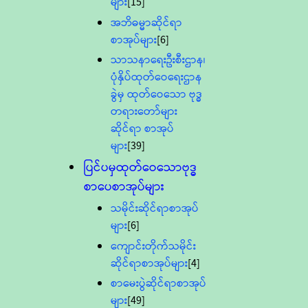
များ
[15]
အဘိဓမ္မာဆိုင်ရာ
စာအုပ်များ
[6]
သာသနာရေးဦးစီးဌာန၊
ပုံနှိပ်ထုတ်ဝေရေးဌာန
ခွဲမှ ထုတ်ဝေသော ဗုဒ္ဓ
တရားတော်များ
ဆိုင်ရာ စာအုပ်
များ
[39]
ပြင်ပမှထုတ်ဝေသောဗုဒ္ဓ
စာပေစာအုပ်များ
သမိုင်းဆိုင်ရာစာအုပ်
များ
[6]
ကျောင်းတိုက်သမိုင်း
ဆိုင်ရာစာအုပ်များ
[4]
စာမေးပွဲဆိုင်ရာစာအုပ်
များ
[49]