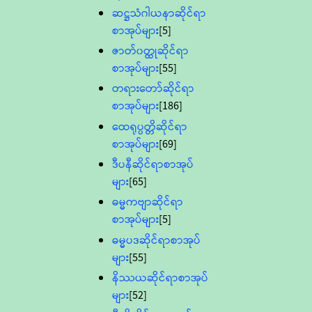
ဆဋ္ဌသံဂါယနာဆိုင်ရာ
စာအုပ်များ
[5]
ဇာတ်၀တ္ထုဆိုင်ရာ
စာအုပ်များ
[55]
တရားတော်ဆိုင်ရာ
စာအုပ်များ
[186]
ထေရုပ္ပတ္တိဆိုင်ရာ
စာအုပ်များ
[69]
ဒီပနီဆိုင်ရာစာအုပ်
များ
[65]
ဓမ္မကဗျာဆိုင်ရာ
စာအုပ်များ
[5]
ဓမ္မပဒဆိုင်ရာစာအုပ်
များ
[55]
နိဿယဆိုင်ရာစာအုပ်
များ
[52]