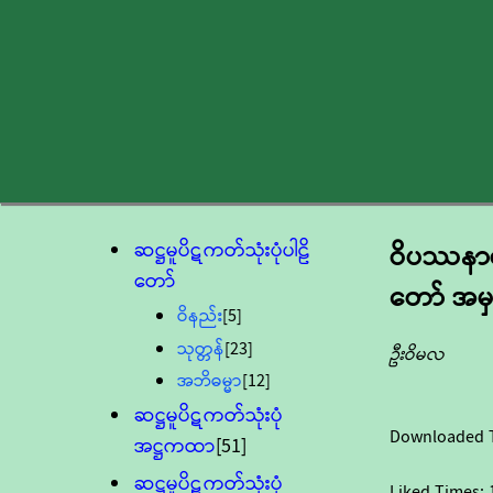
ဆဋ္ဌမူပိဋကတ်သုံးပုံပါဠိ
ဝိပဿနာ
တော်
တော် အမှ
ဝိနည်း
[5]
သုတ္တန်
[23]
ဦးဝိမလ
အဘိဓမ္မာ
[12]
ဆဋ္ဌမူပိဋကတ်သုံးပုံ
Downloaded 
အဋ္ဌကထာ
[51]
ဆဋ္ဌမူပိဋကတ်သုံးပုံ
Liked Times: