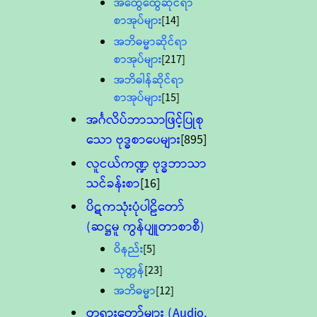
အထွေထွေဆိုင်ရာ
စာအုပ်များ
[14]
အဘိဓမ္မာဆိုင်ရာ
စာအုပ်များ
[217]
အဘိဓါန်ဆိုင်ရာ
စာအုပ်များ
[15]
အင်္ဂလိပ်ဘာသာဖြင့်ပြုစု
သော ဗုဒ္ဓစာပေများ
[895]
လူငယ်ကဏ္ဍ ဗုဒ္ဓဘာသာ
သင်ခန်းစာ
[16]
ပိဋကသုံးပုံပါဠိတော်
(ဆဋ္ဌမူ ကွန်ပျူတာစာစီ)
ဝိနည်း
[5]
သုတ္တန်
[23]
အဘိဓမ္မာ
[12]
တရားတော်များ (Audio,