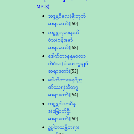
MP-3)
ဘဒ္ဒန္တဝိမလ(မိုးကုတ်
ဆရာတော်)
[50]
ဘဒ္ဒန္တကုမာရာဘိ
ဝံသ(ဗန်းမော်
ဆရာတော်)
[58]
ဒေါက်တာနန္ဒမာလာ
ဘိဝံသ (ပါမောက္ခချုပ်
ဆရာတော်)
[53]
ဒေါက်တာအရှင်ဉာ
ဏိဿရ(သီတဂူ
ဆရာတော်)
[54]
ဘဒ္ဒန္တဝါယာမိန္
ဒ(မြောက်ဦး
ဆရာတော်)
[50]
ဥပ္ပါတသန္တိတရား