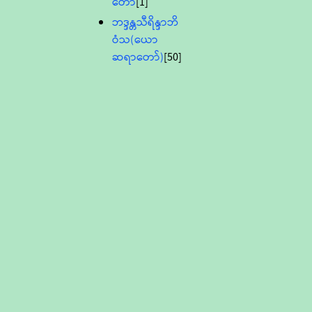
တော်
[1]
ဘဒ္ဒန္တသီရိန္ဒာဘိ
ဝံသ(ယော
ဆရာတော်)
[50]