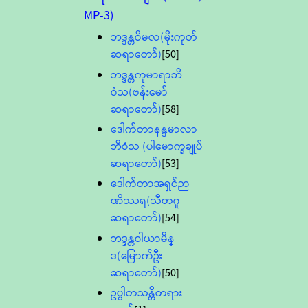
MP-3)
ဘဒ္ဒန္တဝိမလ(မိုးကုတ်
ဆရာတော်)
[50]
ဘဒ္ဒန္တကုမာရာဘိ
ဝံသ(ဗန်းမော်
ဆရာတော်)
[58]
ဒေါက်တာနန္ဒမာလာ
ဘိဝံသ (ပါမောက္ခချုပ်
ဆရာတော်)
[53]
ဒေါက်တာအရှင်ဉာ
ဏိဿရ(သီတဂူ
ဆရာတော်)
[54]
ဘဒ္ဒန္တဝါယာမိန္
ဒ(မြောက်ဦး
ဆရာတော်)
[50]
ဥပ္ပါတသန္တိတရား