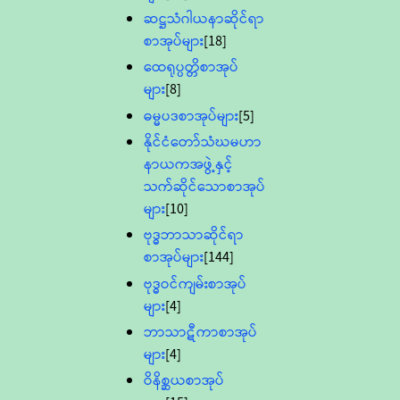
ဆဋ္ဌသံဂါယနာဆိုင်ရာ
စာအုပ်များ
[18]
ထေရုပ္ပတ္တိစာအုပ်
များ
[8]
ဓမ္မပဒစာအုပ်များ
[5]
နိုင်ငံတော်သံဃမဟာ
နာယကအဖွဲ့နှင့်
သက်ဆိုင်သောစာအုပ်
များ
[10]
ဗုဒ္ဓဘာသာဆိုင်ရာ
စာအုပ်များ
[144]
ဗုဒ္ဓဝင်ကျမ်းစာအုပ်
များ
[4]
ဘာသာဋီကာစာအုပ်
များ
[4]
ဝိနိစ္ဆယစာအုပ်