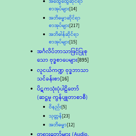
အထွေထွေဆိုင်ရာ
စာအုပ်များ
[14]
အဘိဓမ္မာဆိုင်ရာ
စာအုပ်များ
[217]
အဘိဓါန်ဆိုင်ရာ
စာအုပ်များ
[15]
အင်္ဂလိပ်ဘာသာဖြင့်ပြုစု
သော ဗုဒ္ဓစာပေများ
[895]
လူငယ်ကဏ္ဍ ဗုဒ္ဓဘာသာ
သင်ခန်းစာ
[16]
ပိဋကသုံးပုံပါဠိတော်
(ဆဋ္ဌမူ ကွန်ပျူတာစာစီ)
ဝိနည်း
[5]
သုတ္တန်
[23]
အဘိဓမ္မာ
[12]
တရားတော်များ (Audio,