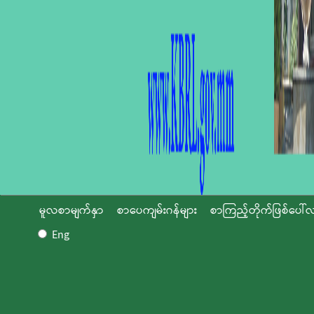
မူလစာမျက်နှာ
စာပေကျမ်းဂန်များ
စာကြည့်တိုက်ဖြစ်ပေါ်လ
Eng