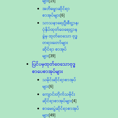
များ
[15]
အဘိဓမ္မာဆိုင်ရာ
စာအုပ်များ
[6]
သာသနာရေးဦးစီးဌာန၊
ပုံနှိပ်ထုတ်ဝေရေးဌာန
ခွဲမှ ထုတ်ဝေသော ဗုဒ္ဓ
တရားတော်များ
ဆိုင်ရာ စာအုပ်
များ
[39]
ပြင်ပမှထုတ်ဝေသောဗုဒ္ဓ
စာပေစာအုပ်များ
သမိုင်းဆိုင်ရာစာအုပ်
များ
[6]
ကျောင်းတိုက်သမိုင်း
ဆိုင်ရာစာအုပ်များ
[4]
စာမေးပွဲဆိုင်ရာစာအုပ်
များ
[49]