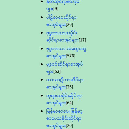
နီတိဆိုင်ရာစာအုပ်
များ
[9]
ပါဠိစာပေဆိုင်ရာ
စာအုပ်များ
[20]
ဗုဒ္ဓဘာသာသမိုင်း
ဆိုင်ရာစာအုပ်များ
[17]
ဗုဒ္ဓဘာသာ-အထွေထွေ
စာအုပ်များ
[576]
ဗုဒ္ဓဝင်ဆိုင်ရာစာအုပ်
များ
[53]
ဘာသာဋီကာဆိုင်ရာ
စာအုပ်များ
[26]
ဘုရားသမိုင်းဆိုင်ရာ
စာအုပ်များ
[64]
မြန်မာစာပေ၊ မြန်မာ့
စာပေသမိုင်းဆိုင်ရာ
စာအုပ်များ
[20]