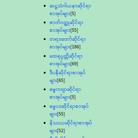
ဆဋ္ဌသံဂါယနာဆိုင်ရာ
စာအုပ်များ
[5]
ဇာတ်၀တ္ထုဆိုင်ရာ
စာအုပ်များ
[55]
တရားတော်ဆိုင်ရာ
စာအုပ်များ
[186]
ထေရုပ္ပတ္တိဆိုင်ရာ
စာအုပ်များ
[69]
ဒီပနီဆိုင်ရာစာအုပ်
များ
[65]
ဓမ္မကဗျာဆိုင်ရာ
စာအုပ်များ
[5]
ဓမ္မပဒဆိုင်ရာစာအုပ်
များ
[55]
နိဿယဆိုင်ရာစာအုပ်
များ
[52]