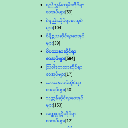
ရည်ညွှန်းကျမ်းဆိုင်ရာ
စာအုပ်များ
[59]
ဝိနည်းဆိုင်ရာစာအုပ်
များ
[104]
ဝိနိစ္ဆယဆိုင်ရာစာအုပ်
များ
[39]
ဝိပဿနာဆိုင်ရာ
စာအုပ်များ
[594]
သြဝါဒကထာဆိုင်ရာ
စာအုပ်များ
[17]
သာသနာ၀င်ဆိုင်ရာ
စာအုပ်များ
[40]
သုတ္တန်ဆိုင်ရာစာအုပ်
များ
[153]
အတ္ထုပ္ပတ္တိဆိုင်ရာ
စာအုပ်များ
[12]