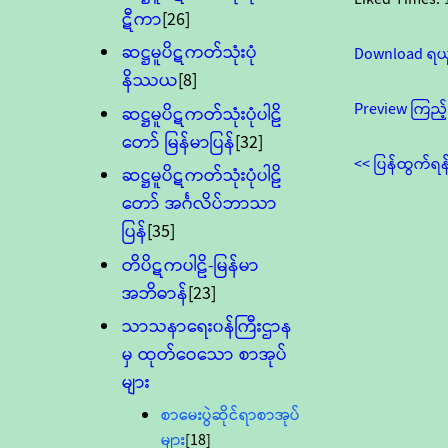
ဋီကာ
[26]
ဆဋ္ဌမူပိဋကတ်သုံးပုံ
Download ရယ
နိဿယ
[8]
Preview ကြည့်
ဆဋ္ဌမူပိဋကတ်သုံးပုံပါဠိ
တော် မြန်မာပြန်
[32]
<< ပြန်ထွက်ရန
ဆဋ္ဌမူပိဋကတ်သုံးပုံပါဠိ
တော် အင်္ဂလိပ်ဘာသာ
ပြန်
[35]
တိပိဋကပါဠိ-မြန်မာ
အဘိဓာန်
[23]
သာသနာရေး၀န်ကြီးဌာန
မှ ထုတ်ဝေသော စာအုပ်
များ
စာမေးပွဲဆိုင်ရာစာအုပ်
များ
[18]