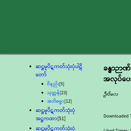
ဆဋ္ဌမူပိဋကတ်သုံးပုံပါဠိ
ခန္ဓာဉာဏ
တော်
အလုပ်ပေ
ဝိနည်း
[5]
သုတ္တန်
[23]
ဦးဝိမလ
အဘိဓမ္မာ
[12]
ဆဋ္ဌမူပိဋကတ်သုံးပုံ
Downloaded 
အဋ္ဌကထာ
[51]
ဆဋ္ဌမူပိဋကတ်သုံးပုံ
Liked Times: