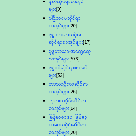
နီတိဆိုင်ရာစာအုပ်
များ
[9]
ပါဠိစာပေဆိုင်ရာ
စာအုပ်များ
[20]
ဗုဒ္ဓဘာသာသမိုင်း
ဆိုင်ရာစာအုပ်များ
[17]
ဗုဒ္ဓဘာသာ-အထွေထွေ
စာအုပ်များ
[576]
ဗုဒ္ဓဝင်ဆိုင်ရာစာအုပ်
များ
[53]
ဘာသာဋီကာဆိုင်ရာ
စာအုပ်များ
[26]
ဘုရားသမိုင်းဆိုင်ရာ
စာအုပ်များ
[64]
မြန်မာစာပေ၊ မြန်မာ့
စာပေသမိုင်းဆိုင်ရာ
စာအုပ်များ
[20]