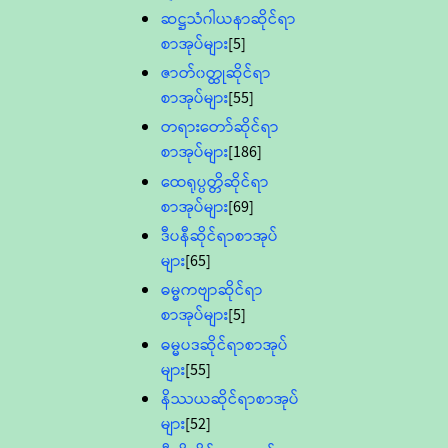
ဆဋ္ဌသံဂါယနာဆိုင်ရာ
စာအုပ်များ
[5]
ဇာတ်၀တ္ထုဆိုင်ရာ
စာအုပ်များ
[55]
တရားတော်ဆိုင်ရာ
စာအုပ်များ
[186]
ထေရုပ္ပတ္တိဆိုင်ရာ
စာအုပ်များ
[69]
ဒီပနီဆိုင်ရာစာအုပ်
များ
[65]
ဓမ္မကဗျာဆိုင်ရာ
စာအုပ်များ
[5]
ဓမ္မပဒဆိုင်ရာစာအုပ်
များ
[55]
နိဿယဆိုင်ရာစာအုပ်
များ
[52]