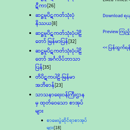
ဋီကာ
[26]
ဆဋ္ဌမူပိဋကတ်သုံးပုံ
Download ရယ
နိဿယ
[8]
Preview ကြည့်
ဆဋ္ဌမူပိဋကတ်သုံးပုံပါဠိ
တော် မြန်မာပြန်
[32]
<< ပြန်ထွက်ရန
ဆဋ္ဌမူပိဋကတ်သုံးပုံပါဠိ
တော် အင်္ဂလိပ်ဘာသာ
ပြန်
[35]
တိပိဋကပါဠိ-မြန်မာ
အဘိဓာန်
[23]
သာသနာရေး၀န်ကြီးဌာန
မှ ထုတ်ဝေသော စာအုပ်
များ
စာမေးပွဲဆိုင်ရာစာအုပ်
များ
[18]