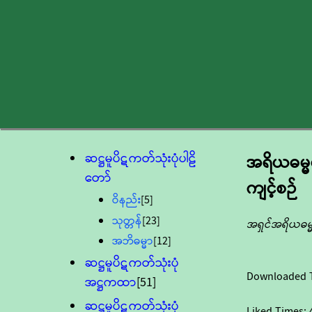
ဆဋ္ဌမူပိဋကတ်သုံးပုံပါဠိ
အရိယဓမ္
တော်
ကျင့်စဉ်
ဝိနည်း
[5]
သုတ္တန်
[23]
အရှင်အရိယဓမ္မသ
အဘိဓမ္မာ
[12]
ဆဋ္ဌမူပိဋကတ်သုံးပုံ
Downloaded 
အဋ္ဌကထာ
[51]
ဆဋ္ဌမူပိဋကတ်သုံးပုံ
Liked Times: