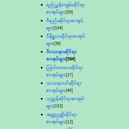
ရည်ညွှန်းကျမ်းဆိုင်ရာ
စာအုပ်များ
[59]
ဝိနည်းဆိုင်ရာစာအုပ်
များ
[104]
ဝိနိစ္ဆယဆိုင်ရာစာအုပ်
များ
[39]
ဝိပဿနာဆိုင်ရာ
စာအုပ်များ
[594]
သြဝါဒကထာဆိုင်ရာ
စာအုပ်များ
[17]
သာသနာ၀င်ဆိုင်ရာ
စာအုပ်များ
[40]
သုတ္တန်ဆိုင်ရာစာအုပ်
များ
[153]
အတ္ထုပ္ပတ္တိဆိုင်ရာ
စာအုပ်များ
[12]