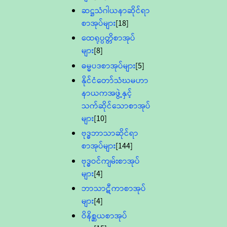
ဆဋ္ဌသံဂါယနာဆိုင်ရာ
စာအုပ်များ
[18]
ထေရုပ္ပတ္တိစာအုပ်
များ
[8]
ဓမ္မပဒစာအုပ်များ
[5]
နိုင်ငံတော်သံဃမဟာ
နာယကအဖွဲ့နှင့်
သက်ဆိုင်သောစာအုပ်
များ
[10]
ဗုဒ္ဓဘာသာဆိုင်ရာ
စာအုပ်များ
[144]
ဗုဒ္ဓဝင်ကျမ်းစာအုပ်
များ
[4]
ဘာသာဋီကာစာအုပ်
များ
[4]
ဝိနိစ္ဆယစာအုပ်