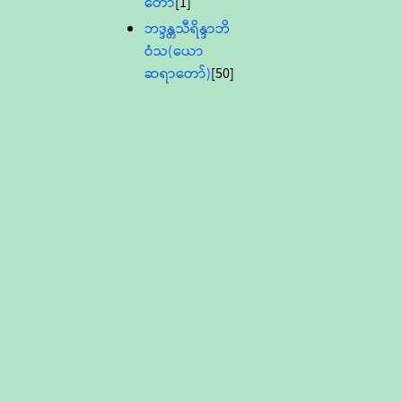
တော်
[1]
ဘဒ္ဒန္တသီရိန္ဒာဘိ
ဝံသ(ယော
ဆရာတော်)
[50]