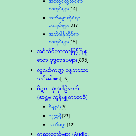
အထွေထွေဆိုင်ရာ
စာအုပ်များ
[14]
အဘိဓမ္မာဆိုင်ရာ
စာအုပ်များ
[217]
အဘိဓါန်ဆိုင်ရာ
စာအုပ်များ
[15]
အင်္ဂလိပ်ဘာသာဖြင့်ပြုစု
သော ဗုဒ္ဓစာပေများ
[895]
လူငယ်ကဏ္ဍ ဗုဒ္ဓဘာသာ
သင်ခန်းစာ
[16]
ပိဋကသုံးပုံပါဠိတော်
(ဆဋ္ဌမူ ကွန်ပျူတာစာစီ)
ဝိနည်း
[5]
သုတ္တန်
[23]
အဘိဓမ္မာ
[12]
တရားတော်များ (Audio,