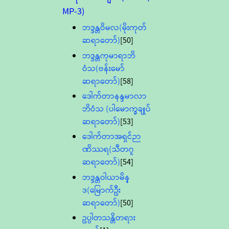
MP-3)
ဘဒ္ဒန္တဝိမလ(မိုးကုတ်
ဆရာတော်)
[50]
ဘဒ္ဒန္တကုမာရာဘိ
ဝံသ(ဗန်းမော်
ဆရာတော်)
[58]
ဒေါက်တာနန္ဒမာလာ
ဘိဝံသ (ပါမောက္ခချုပ်
ဆရာတော်)
[53]
ဒေါက်တာအရှင်ဉာ
ဏိဿရ(သီတဂူ
ဆရာတော်)
[54]
ဘဒ္ဒန္တဝါယာမိန္
ဒ(မြောက်ဦး
ဆရာတော်)
[50]
ဥပ္ပါတသန္တိတရား