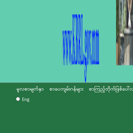
မူလစာမျက်နှာ
စာပေကျမ်းဂန်များ
စာကြည့်တိုက်ဖြစ်ပေါ်လ
Eng