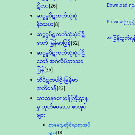
Download ရယ
ဋီကာ
[26]
ဆဋ္ဌမူပိဋကတ်သုံးပုံ
Preview ကြည့်
နိဿယ
[8]
ဆဋ္ဌမူပိဋကတ်သုံးပုံပါဠိ
<< ပြန်ထွက်ရန
တော် မြန်မာပြန်
[32]
ဆဋ္ဌမူပိဋကတ်သုံးပုံပါဠိ
တော် အင်္ဂလိပ်ဘာသာ
ပြန်
[35]
တိပိဋကပါဠိ-မြန်မာ
အဘိဓာန်
[23]
သာသနာရေး၀န်ကြီးဌာန
မှ ထုတ်ဝေသော စာအုပ်
များ
စာမေးပွဲဆိုင်ရာစာအုပ်
များ
[18]