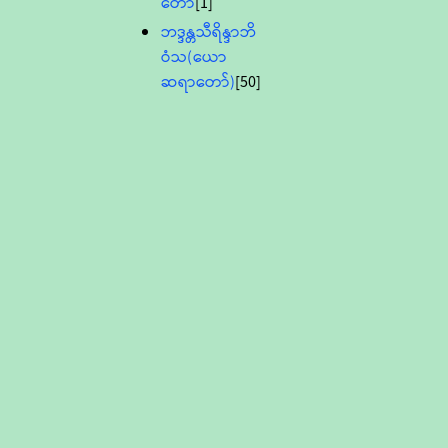
တော်
[1]
ဘဒ္ဒန္တသီရိန္ဒာဘိ
ဝံသ(ယော
ဆရာတော်)
[50]