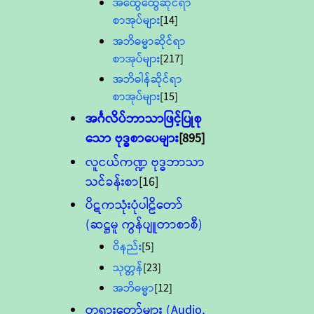
အထွေထွေဆိုင်ရာ
စာအုပ်များ
[14]
အဘိဓမ္မာဆိုင်ရာ
စာအုပ်များ
[217]
အဘိဓါန်ဆိုင်ရာ
စာအုပ်များ
[15]
အင်္ဂလိပ်ဘာသာဖြင့်ပြုစု
သော ဗုဒ္ဓစာပေများ
[895]
လူငယ်ကဏ္ဍ ဗုဒ္ဓဘာသာ
သင်ခန်းစာ
[16]
ပိဋကသုံးပုံပါဠိတော်
(ဆဋ္ဌမူ ကွန်ပျူတာစာစီ)
ဝိနည်း
[5]
သုတ္တန်
[23]
အဘိဓမ္မာ
[12]
တရားတော်များ (Audio,