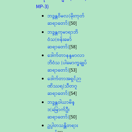
MP-3)
ဘဒ္ဒန္တဝိမလ(မိုးကုတ်
ဆရာတော်)
[50]
ဘဒ္ဒန္တကုမာရာဘိ
ဝံသ(ဗန်းမော်
ဆရာတော်)
[58]
ဒေါက်တာနန္ဒမာလာ
ဘိဝံသ (ပါမောက္ခချုပ်
ဆရာတော်)
[53]
ဒေါက်တာအရှင်ဉာ
ဏိဿရ(သီတဂူ
ဆရာတော်)
[54]
ဘဒ္ဒန္တဝါယာမိန္
ဒ(မြောက်ဦး
ဆရာတော်)
[50]
ဥပ္ပါတသန္တိတရား