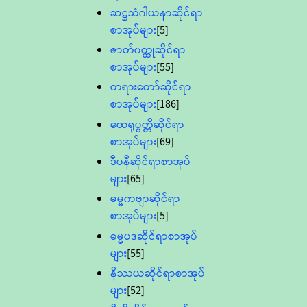
ဆဋ္ဌသံဂါယနာဆိုင်ရာ
စာအုပ်များ
[5]
ဇာတ်၀တ္ထုဆိုင်ရာ
စာအုပ်များ
[55]
တရားတော်ဆိုင်ရာ
စာအုပ်များ
[186]
ထေရုပ္ပတ္တိဆိုင်ရာ
စာအုပ်များ
[69]
ဒီပနီဆိုင်ရာစာအုပ်
များ
[65]
ဓမ္မကဗျာဆိုင်ရာ
စာအုပ်များ
[5]
ဓမ္မပဒဆိုင်ရာစာအုပ်
များ
[55]
နိဿယဆိုင်ရာစာအုပ်
များ
[52]