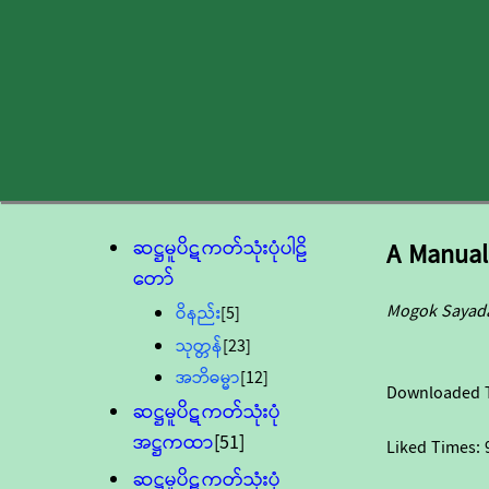
ဆဋ္ဌမူပိဋကတ်သုံးပုံပါဠိ
A Manual
တော်
Mogok Sayad
ဝိနည်း
[5]
သုတ္တန်
[23]
အဘိဓမ္မာ
[12]
Downloaded 
ဆဋ္ဌမူပိဋကတ်သုံးပုံ
အဋ္ဌကထာ
[51]
Liked Times:
ဆဋ္ဌမူပိဋကတ်သုံးပုံ