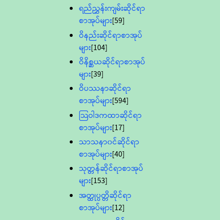
ရည်ညွှန်းကျမ်းဆိုင်ရာ
စာအုပ်များ
[59]
ဝိနည်းဆိုင်ရာစာအုပ်
များ
[104]
ဝိနိစ္ဆယဆိုင်ရာစာအုပ်
များ
[39]
ဝိပဿနာဆိုင်ရာ
စာအုပ်များ
[594]
သြဝါဒကထာဆိုင်ရာ
စာအုပ်များ
[17]
သာသနာ၀င်ဆိုင်ရာ
စာအုပ်များ
[40]
သုတ္တန်ဆိုင်ရာစာအုပ်
များ
[153]
အတ္ထုပ္ပတ္တိဆိုင်ရာ
စာအုပ်များ
[12]