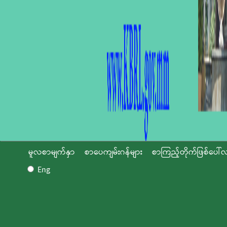
မူလစာမျက်နှာ
စာပေကျမ်းဂန်များ
စာကြည့်တိုက်ဖြစ်ပေါ်လ
Eng