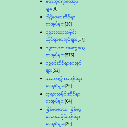
နီတိဆိုင်ရာစာအုပ်
များ
[9]
ပါဠိစာပေဆိုင်ရာ
စာအုပ်များ
[20]
ဗုဒ္ဓဘာသာသမိုင်း
ဆိုင်ရာစာအုပ်များ
[17]
ဗုဒ္ဓဘာသာ-အထွေထွေ
စာအုပ်များ
[576]
ဗုဒ္ဓဝင်ဆိုင်ရာစာအုပ်
များ
[53]
ဘာသာဋီကာဆိုင်ရာ
စာအုပ်များ
[26]
ဘုရားသမိုင်းဆိုင်ရာ
စာအုပ်များ
[64]
မြန်မာစာပေ၊ မြန်မာ့
စာပေသမိုင်းဆိုင်ရာ
စာအုပ်များ
[20]