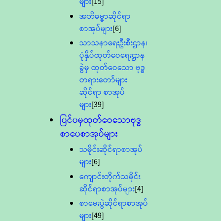
များ
[15]
အဘိဓမ္မာဆိုင်ရာ
စာအုပ်များ
[6]
သာသနာရေးဦးစီးဌာန၊
ပုံနှိပ်ထုတ်ဝေရေးဌာန
ခွဲမှ ထုတ်ဝေသော ဗုဒ္ဓ
တရားတော်များ
ဆိုင်ရာ စာအုပ်
များ
[39]
ပြင်ပမှထုတ်ဝေသောဗုဒ္ဓ
စာပေစာအုပ်များ
သမိုင်းဆိုင်ရာစာအုပ်
များ
[6]
ကျောင်းတိုက်သမိုင်း
ဆိုင်ရာစာအုပ်များ
[4]
စာမေးပွဲဆိုင်ရာစာအုပ်
များ
[49]