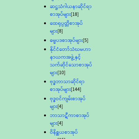
ဆဋ္ဌသံဂါယနာဆိုင်ရာ
စာအုပ်များ
[18]
ထေရုပ္ပတ္တိစာအုပ်
များ
[8]
ဓမ္မပဒစာအုပ်များ
[5]
နိုင်ငံတော်သံဃမဟာ
နာယကအဖွဲ့နှင့်
သက်ဆိုင်သောစာအုပ်
များ
[10]
ဗုဒ္ဓဘာသာဆိုင်ရာ
စာအုပ်များ
[144]
ဗုဒ္ဓဝင်ကျမ်းစာအုပ်
များ
[4]
ဘာသာဋီကာစာအုပ်
များ
[4]
ဝိနိစ္ဆယစာအုပ်