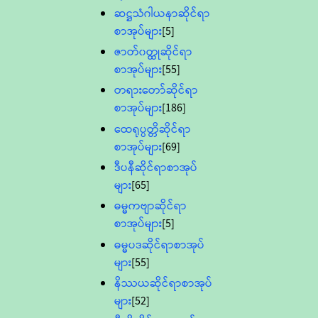
ဆဋ္ဌသံဂါယနာဆိုင်ရာ
စာအုပ်များ
[5]
ဇာတ်၀တ္ထုဆိုင်ရာ
စာအုပ်များ
[55]
တရားတော်ဆိုင်ရာ
စာအုပ်များ
[186]
ထေရုပ္ပတ္တိဆိုင်ရာ
စာအုပ်များ
[69]
ဒီပနီဆိုင်ရာစာအုပ်
များ
[65]
ဓမ္မကဗျာဆိုင်ရာ
စာအုပ်များ
[5]
ဓမ္မပဒဆိုင်ရာစာအုပ်
များ
[55]
နိဿယဆိုင်ရာစာအုပ်
များ
[52]