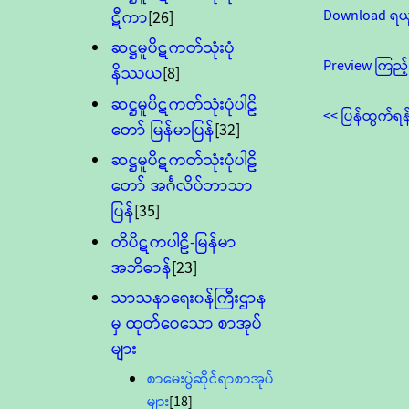
Download ရယ
ဋီကာ
[26]
ဆဋ္ဌမူပိဋကတ်သုံးပုံ
Preview ကြည့်
နိဿယ
[8]
ဆဋ္ဌမူပိဋကတ်သုံးပုံပါဠိ
<< ပြန်ထွက်ရန
တော် မြန်မာပြန်
[32]
ဆဋ္ဌမူပိဋကတ်သုံးပုံပါဠိ
တော် အင်္ဂလိပ်ဘာသာ
ပြန်
[35]
တိပိဋကပါဠိ-မြန်မာ
အဘိဓာန်
[23]
သာသနာရေး၀န်ကြီးဌာန
မှ ထုတ်ဝေသော စာအုပ်
များ
စာမေးပွဲဆိုင်ရာစာအုပ်
များ
[18]