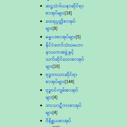
ဆဋ္ဌသံဂါယနာဆိုင်ရာ
စာအုပ်များ
[18]
ထေရုပ္ပတ္တိစာအုပ်
များ
[8]
ဓမ္မပဒစာအုပ်များ
[5]
နိုင်ငံတော်သံဃမဟာ
နာယကအဖွဲ့နှင့်
သက်ဆိုင်သောစာအုပ်
များ
[10]
ဗုဒ္ဓဘာသာဆိုင်ရာ
စာအုပ်များ
[144]
ဗုဒ္ဓဝင်ကျမ်းစာအုပ်
များ
[4]
ဘာသာဋီကာစာအုပ်
များ
[4]
ဝိနိစ္ဆယစာအုပ်