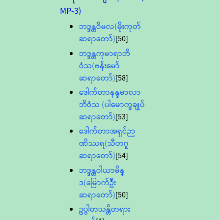
MP-3)
ဘဒ္ဒန္တဝိမလ(မိုးကုတ်
ဆရာတော်)
[50]
ဘဒ္ဒန္တကုမာရာဘိ
ဝံသ(ဗန်းမော်
ဆရာတော်)
[58]
ဒေါက်တာနန္ဒမာလာ
ဘိဝံသ (ပါမောက္ခချုပ်
ဆရာတော်)
[53]
ဒေါက်တာအရှင်ဉာ
ဏိဿရ(သီတဂူ
ဆရာတော်)
[54]
ဘဒ္ဒန္တဝါယာမိန္
ဒ(မြောက်ဦး
ဆရာတော်)
[50]
ဥပ္ပါတသန္တိတရား