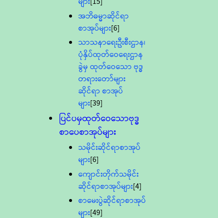
များ
[15]
အဘိဓမ္မာဆိုင်ရာ
စာအုပ်များ
[6]
သာသနာရေးဦးစီးဌာန၊
ပုံနှိပ်ထုတ်ဝေရေးဌာန
ခွဲမှ ထုတ်ဝေသော ဗုဒ္ဓ
တရားတော်များ
ဆိုင်ရာ စာအုပ်
များ
[39]
ပြင်ပမှထုတ်ဝေသောဗုဒ္ဓ
စာပေစာအုပ်များ
သမိုင်းဆိုင်ရာစာအုပ်
များ
[6]
ကျောင်းတိုက်သမိုင်း
ဆိုင်ရာစာအုပ်များ
[4]
စာမေးပွဲဆိုင်ရာစာအုပ်
များ
[49]