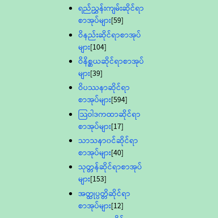
ရည်ညွှန်းကျမ်းဆိုင်ရာ
စာအုပ်များ
[59]
ဝိနည်းဆိုင်ရာစာအုပ်
များ
[104]
ဝိနိစ္ဆယဆိုင်ရာစာအုပ်
များ
[39]
ဝိပဿနာဆိုင်ရာ
စာအုပ်များ
[594]
သြဝါဒကထာဆိုင်ရာ
စာအုပ်များ
[17]
သာသနာ၀င်ဆိုင်ရာ
စာအုပ်များ
[40]
သုတ္တန်ဆိုင်ရာစာအုပ်
များ
[153]
အတ္ထုပ္ပတ္တိဆိုင်ရာ
စာအုပ်များ
[12]