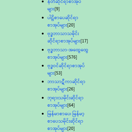
နီတိဆိုင်ရာစာအုပ်
များ
[9]
ပါဠိစာပေဆိုင်ရာ
စာအုပ်များ
[20]
ဗုဒ္ဓဘာသာသမိုင်း
ဆိုင်ရာစာအုပ်များ
[17]
ဗုဒ္ဓဘာသာ-အထွေထွေ
စာအုပ်များ
[576]
ဗုဒ္ဓဝင်ဆိုင်ရာစာအုပ်
များ
[53]
ဘာသာဋီကာဆိုင်ရာ
စာအုပ်များ
[26]
ဘုရားသမိုင်းဆိုင်ရာ
စာအုပ်များ
[64]
မြန်မာစာပေ၊ မြန်မာ့
စာပေသမိုင်းဆိုင်ရာ
စာအုပ်များ
[20]