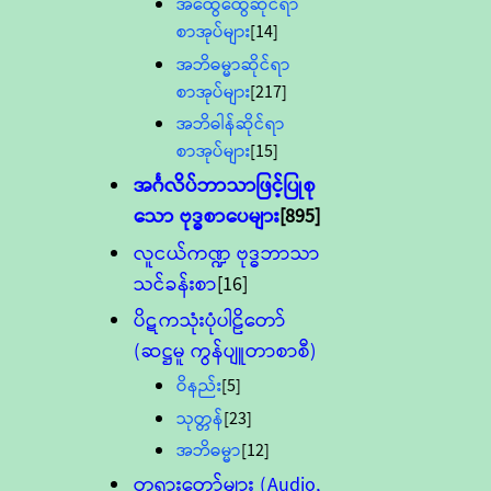
အထွေထွေဆိုင်ရာ
စာအုပ်များ
[14]
အဘိဓမ္မာဆိုင်ရာ
စာအုပ်များ
[217]
အဘိဓါန်ဆိုင်ရာ
စာအုပ်များ
[15]
အင်္ဂလိပ်ဘာသာဖြင့်ပြုစု
သော ဗုဒ္ဓစာပေများ
[895]
လူငယ်ကဏ္ဍ ဗုဒ္ဓဘာသာ
သင်ခန်းစာ
[16]
ပိဋကသုံးပုံပါဠိတော်
(ဆဋ္ဌမူ ကွန်ပျူတာစာစီ)
ဝိနည်း
[5]
သုတ္တန်
[23]
အဘိဓမ္မာ
[12]
တရားတော်များ (Audio,