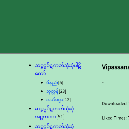
ဆဋ္ဌမူပိဋကတ်သုံးပုံပါဠိ
Vipassan
တော်
-
ဝိနည်း
[5]
သုတ္တန်
[23]
အဘိဓမ္မာ
[12]
Downloaded 
ဆဋ္ဌမူပိဋကတ်သုံးပုံ
အဋ္ဌကထာ
[51]
Liked Times:
ဆဋ္ဌမူပိဋကတ်သုံးပုံ