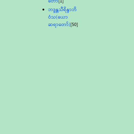
တော်
[1]
ဘဒ္ဒန္တသီရိန္ဒာဘိ
ဝံသ(ယော
ဆရာတော်)
[50]