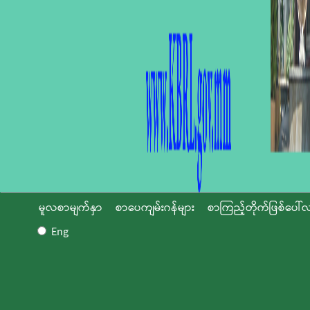
မူလစာမျက်နှာ
စာပေကျမ်းဂန်များ
စာကြည့်တိုက်ဖြစ်ပေါ်လ
Eng