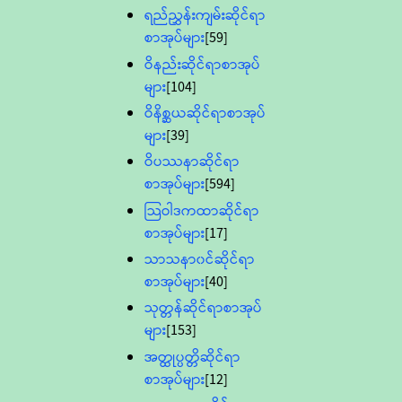
ရည်ညွှန်းကျမ်းဆိုင်ရာ
စာအုပ်များ
[59]
ဝိနည်းဆိုင်ရာစာအုပ်
များ
[104]
ဝိနိစ္ဆယဆိုင်ရာစာအုပ်
များ
[39]
ဝိပဿနာဆိုင်ရာ
စာအုပ်များ
[594]
သြဝါဒကထာဆိုင်ရာ
စာအုပ်များ
[17]
သာသနာ၀င်ဆိုင်ရာ
စာအုပ်များ
[40]
သုတ္တန်ဆိုင်ရာစာအုပ်
များ
[153]
အတ္ထုပ္ပတ္တိဆိုင်ရာ
စာအုပ်များ
[12]