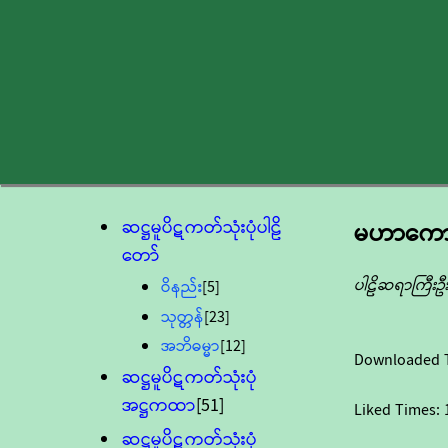
ဆဋ္ဌမူပိဋကတ်သုံးပုံပါဠိ
မဟာကော
တော်
ပါဠိဆရာကြီးဦ
ဝိနည်း
[5]
သုတ္တန်
[23]
အဘိဓမ္မာ
[12]
Downloaded 
ဆဋ္ဌမူပိဋကတ်သုံးပုံ
အဋ္ဌကထာ
[51]
Liked Times:
ဆဋ္ဌမူပိဋကတ်သုံးပုံ