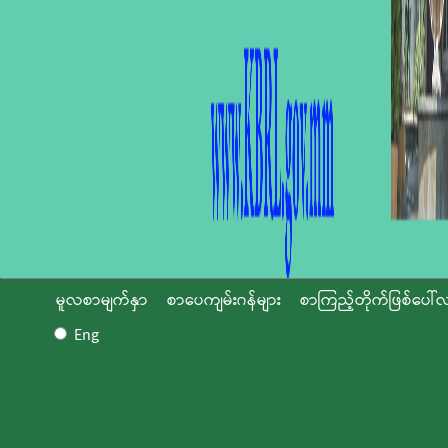
မူလစာမျက်နှာ
စာပေကျမ်းဂန်များ
စာကြည့်တိုက်ဖြစ်ပေါ်လ
Eng