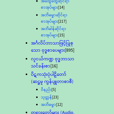
အထွေထွေဆိုင်ရာ
စာအုပ်များ
[14]
အဘိဓမ္မာဆိုင်ရာ
စာအုပ်များ
[217]
အဘိဓါန်ဆိုင်ရာ
စာအုပ်များ
[15]
အင်္ဂလိပ်ဘာသာဖြင့်ပြုစု
သော ဗုဒ္ဓစာပေများ
[895]
လူငယ်ကဏ္ဍ ဗုဒ္ဓဘာသာ
သင်ခန်းစာ
[16]
ပိဋကသုံးပုံပါဠိတော်
(ဆဋ္ဌမူ ကွန်ပျူတာစာစီ)
ဝိနည်း
[5]
သုတ္တန်
[23]
အဘိဓမ္မာ
[12]
တရားတော်များ (Audio,