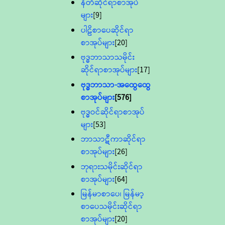
နီတိဆိုင်ရာစာအုပ်
များ
[9]
ပါဠိစာပေဆိုင်ရာ
စာအုပ်များ
[20]
ဗုဒ္ဓဘာသာသမိုင်း
ဆိုင်ရာစာအုပ်များ
[17]
ဗုဒ္ဓဘာသာ-အထွေထွေ
စာအုပ်များ
[576]
ဗုဒ္ဓဝင်ဆိုင်ရာစာအုပ်
များ
[53]
ဘာသာဋီကာဆိုင်ရာ
စာအုပ်များ
[26]
ဘုရားသမိုင်းဆိုင်ရာ
စာအုပ်များ
[64]
မြန်မာစာပေ၊ မြန်မာ့
စာပေသမိုင်းဆိုင်ရာ
စာအုပ်များ
[20]