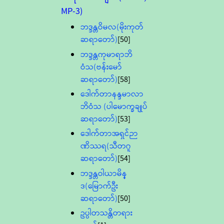
MP-3)
ဘဒ္ဒန္တဝိမလ(မိုးကုတ်
ဆရာတော်)
[50]
ဘဒ္ဒန္တကုမာရာဘိ
ဝံသ(ဗန်းမော်
ဆရာတော်)
[58]
ဒေါက်တာနန္ဒမာလာ
ဘိဝံသ (ပါမောက္ခချုပ်
ဆရာတော်)
[53]
ဒေါက်တာအရှင်ဉာ
ဏိဿရ(သီတဂူ
ဆရာတော်)
[54]
ဘဒ္ဒန္တဝါယာမိန္
ဒ(မြောက်ဦး
ဆရာတော်)
[50]
ဥပ္ပါတသန္တိတရား