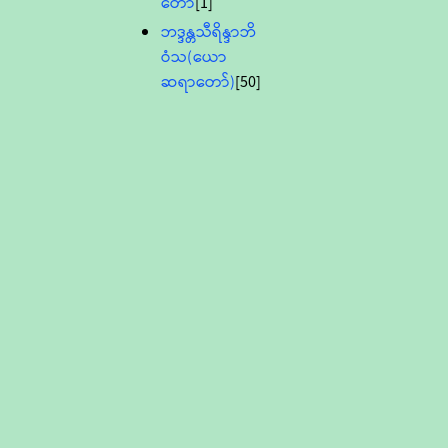
တော်
[1]
ဘဒ္ဒန္တသီရိန္ဒာဘိ
ဝံသ(ယော
ဆရာတော်)
[50]