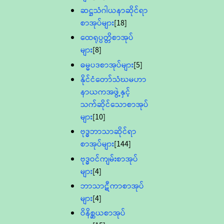
ဆဋ္ဌသံဂါယနာဆိုင်ရာ
စာအုပ်များ
[18]
ထေရုပ္ပတ္တိစာအုပ်
များ
[8]
ဓမ္မပဒစာအုပ်များ
[5]
နိုင်ငံတော်သံဃမဟာ
နာယကအဖွဲ့နှင့်
သက်ဆိုင်သောစာအုပ်
များ
[10]
ဗုဒ္ဓဘာသာဆိုင်ရာ
စာအုပ်များ
[144]
ဗုဒ္ဓဝင်ကျမ်းစာအုပ်
များ
[4]
ဘာသာဋီကာစာအုပ်
များ
[4]
ဝိနိစ္ဆယစာအုပ်