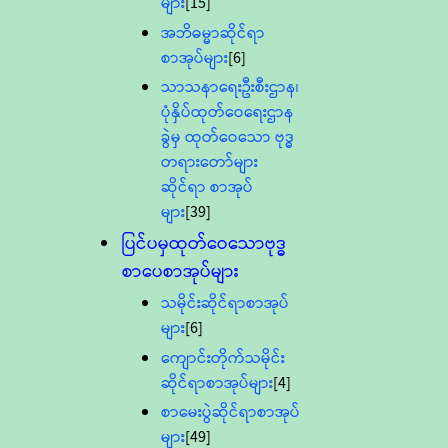
များ
[15]
အဘိဓမ္မာဆိုင်ရာ
စာအုပ်များ
[6]
သာသနာရေးဦးစီးဌာန၊
ပုံနှိပ်ထုတ်ဝေရေးဌာန
ခွဲမှ ထုတ်ဝေသော ဗုဒ္ဓ
တရားတော်များ
ဆိုင်ရာ စာအုပ်
များ
[39]
ပြင်ပမှထုတ်ဝေသောဗုဒ္ဓ
စာပေစာအုပ်များ
သမိုင်းဆိုင်ရာစာအုပ်
များ
[6]
ကျောင်းတိုက်သမိုင်း
ဆိုင်ရာစာအုပ်များ
[4]
စာမေးပွဲဆိုင်ရာစာအုပ်
များ
[49]