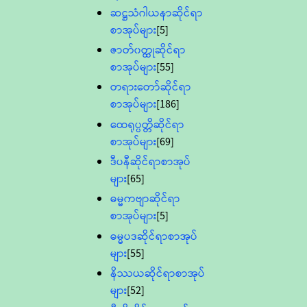
ဆဋ္ဌသံဂါယနာဆိုင်ရာ
စာအုပ်များ
[5]
ဇာတ်၀တ္ထုဆိုင်ရာ
စာအုပ်များ
[55]
တရားတော်ဆိုင်ရာ
စာအုပ်များ
[186]
ထေရုပ္ပတ္တိဆိုင်ရာ
စာအုပ်များ
[69]
ဒီပနီဆိုင်ရာစာအုပ်
များ
[65]
ဓမ္မကဗျာဆိုင်ရာ
စာအုပ်များ
[5]
ဓမ္မပဒဆိုင်ရာစာအုပ်
များ
[55]
နိဿယဆိုင်ရာစာအုပ်
များ
[52]