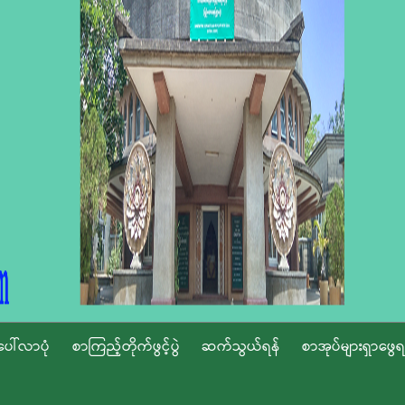
ပေါ်လာပုံ
စာကြည့်တိုက်ဖွင့်ပွဲ
ဆက်သွယ်ရန်
စာအုပ်များရှာဖွေရ