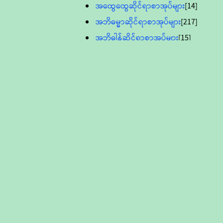
အထွေထွေဆိုင်ရာစာအုပ်များ
[14]
အဘိဓမ္မာဆိုင်ရာစာအုပ်များ
[217]
အဘိဓါန်ဆိုင်ရာစာအုပ်များ
[15]
အင်္ဂလိပ်ဘာသာဖြင့်ပြုစုသော ဗုဒ္ဓ
စာပေများ
[895]
လူငယ်ကဏ္ဍ ဗုဒ္ဓဘာသာ
သင်ခန်းစာ
[16]
ပိဋကသုံးပုံပါဠိတော် (ဆဋ္ဌမူ
ကွန်ပျူတာစာစီ)
ဝိနည်း
[5]
သုတ္တန်
[23]
အဘိဓမ္မာ
[12]
တရားတော်များ (Audio, MP-3)
ဘဒ္ဒန္တဝိမလ(မိုးကုတ်ဆရာတော်)