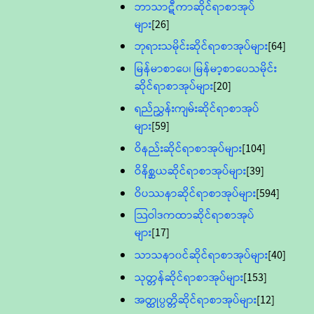
ဘာသာဋီကာဆိုင်ရာစာအုပ်
များ
[26]
ဘုရားသမိုင်းဆိုင်ရာစာအုပ်များ
[64]
မြန်မာစာပေ၊ မြန်မာ့စာပေသမိုင်း
ဆိုင်ရာစာအုပ်များ
[20]
ရည်ညွှန်းကျမ်းဆိုင်ရာစာအုပ်
များ
[59]
ဝိနည်းဆိုင်ရာစာအုပ်များ
[104]
ဝိနိစ္ဆယဆိုင်ရာစာအုပ်များ
[39]
ဝိပဿနာဆိုင်ရာစာအုပ်များ
[594]
သြဝါဒကထာဆိုင်ရာစာအုပ်
များ
[17]
သာသနာ၀င်ဆိုင်ရာစာအုပ်များ
[40]
သုတ္တန်ဆိုင်ရာစာအုပ်များ
[153]
အတ္ထုပ္ပတ္တိဆိုင်ရာစာအုပ်များ
[12]