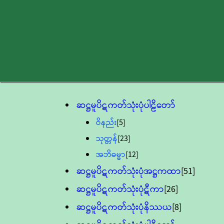
ဆဋ္ဌမူပိဋကတ်သုံးပုံပါဠိတော်
ဝိနည်း
[5]
သုတ္တန်
[23]
အဘိဓမ္မာ
[12]
ဆဋ္ဌမူပိဋကတ်သုံးပုံအဋ္ဌကထာ
[51]
ဆဋ္ဌမူပိဋကတ်သုံးပုံဋီကာ
[26]
ဆဋ္ဌမူပိဋကတ်သုံးပုံနိဿယ
[8]