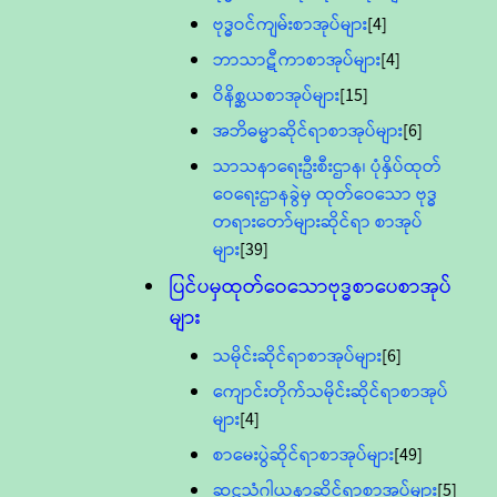
ဗုဒ္ဓဝင်ကျမ်းစာအုပ်များ
[4]
ဘာသာဋီကာစာအုပ်များ
[4]
ဝိနိစ္ဆယစာအုပ်များ
[15]
အဘိဓမ္မာဆိုင်ရာစာအုပ်များ
[6]
သာသနာရေးဦးစီးဌာန၊ ပုံနှိပ်ထုတ်
ဝေရေးဌာနခွဲမှ ထုတ်ဝေသော ဗုဒ္ဓ
တရားတော်များဆိုင်ရာ စာအုပ်
များ
[39]
ပြင်ပမှထုတ်ဝေသောဗုဒ္ဓစာပေစာအုပ်
များ
သမိုင်းဆိုင်ရာစာအုပ်များ
[6]
ကျောင်းတိုက်သမိုင်းဆိုင်ရာစာအုပ်
များ
[4]
စာမေးပွဲဆိုင်ရာစာအုပ်များ
[49]
ဆဋ္ဌသံဂါယနာဆိုင်ရာစာအုပ်များ
[5]