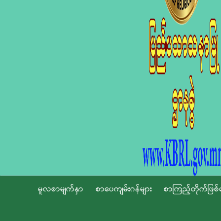
မူလစာမျက်နှာ
စာပေကျမ်းဂန်များ
စာကြည့်တိုက်ဖြစ်