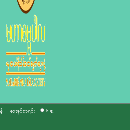
Eng
န်
စာအုပ်စာရင်း