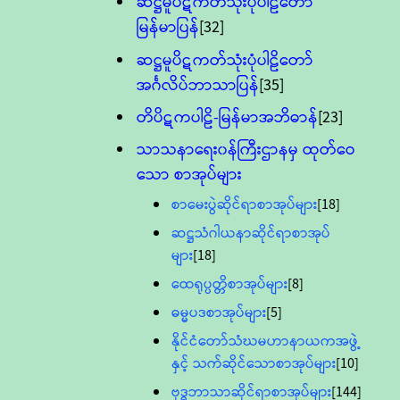
ဆဋ္ဌမူပိဋကတ်သုံးပုံပါဠိတော်
မြန်မာပြန်
[32]
ဆဋ္ဌမူပိဋကတ်သုံးပုံပါဠိတော်
အင်္ဂလိပ်ဘာသာပြန်
[35]
တိပိဋကပါဠိ-မြန်မာအဘိဓာန်
[23]
သာသနာရေး၀န်ကြီးဌာနမှ ထုတ်ဝေ
သော စာအုပ်များ
စာမေးပွဲဆိုင်ရာစာအုပ်များ
[18]
ဆဋ္ဌသံဂါယနာဆိုင်ရာစာအုပ်
များ
[18]
ထေရုပ္ပတ္တိစာအုပ်များ
[8]
ဓမ္မပဒစာအုပ်များ
[5]
နိုင်ငံတော်သံဃမဟာနာယကအဖွဲ့
နှင့် သက်ဆိုင်သောစာအုပ်များ
[10]
ဗုဒ္ဓဘာသာဆိုင်ရာစာအုပ်များ
[144]