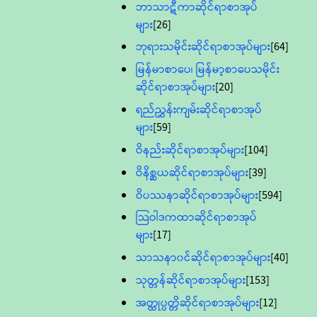
ဘာသာဋီကာဆိုင်ရာစာအုပ်
များ
[26]
ဘုရားသမိုင်းဆိုင်ရာစာအုပ်များ
[64]
မြန်မာစာပေ၊ မြန်မာ့စာပေသမိုင်း
ဆိုင်ရာစာအုပ်များ
[20]
ရည်ညွှန်းကျမ်းဆိုင်ရာစာအုပ်
များ
[59]
ဝိနည်းဆိုင်ရာစာအုပ်များ
[104]
ဝိနိစ္ဆယဆိုင်ရာစာအုပ်များ
[39]
ဝိပဿနာဆိုင်ရာစာအုပ်များ
[594]
သြဝါဒကထာဆိုင်ရာစာအုပ်
များ
[17]
သာသနာ၀င်ဆိုင်ရာစာအုပ်များ
[40]
သုတ္တန်ဆိုင်ရာစာအုပ်များ
[153]
အတ္ထုပ္ပတ္တိဆိုင်ရာစာအုပ်များ
[12]