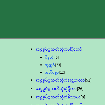
ဆဋ္ဌမူပိဋကတ်သုံးပုံပါဠိတော်
ဝိနည်း
[5]
သုတ္တန်
[23]
အဘိဓမ္မာ
[12]
ဆဋ္ဌမူပိဋကတ်သုံးပုံအဋ္ဌကထာ
[51]
ဆဋ္ဌမူပိဋကတ်သုံးပုံဋီကာ
[26]
ဆဋ္ဌမူပိဋကတ်သုံးပုံနိဿယ
[8]