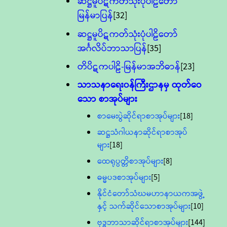
ဆဋ္ဌမူပိဋကတ်သုံးပုံပါဠိတော်
မြန်မာပြန်
[32]
ဆဋ္ဌမူပိဋကတ်သုံးပုံပါဠိတော်
အင်္ဂလိပ်ဘာသာပြန်
[35]
တိပိဋကပါဠိ-မြန်မာအဘိဓာန်
[23]
သာသနာရေး၀န်ကြီးဌာနမှ ထုတ်ဝေ
သော စာအုပ်များ
စာမေးပွဲဆိုင်ရာစာအုပ်များ
[18]
ဆဋ္ဌသံဂါယနာဆိုင်ရာစာအုပ်
များ
[18]
ထေရုပ္ပတ္တိစာအုပ်များ
[8]
ဓမ္မပဒစာအုပ်များ
[5]
နိုင်ငံတော်သံဃမဟာနာယကအဖွဲ့
နှင့် သက်ဆိုင်သောစာအုပ်များ
[10]
ဗုဒ္ဓဘာသာဆိုင်ရာစာအုပ်များ
[144]