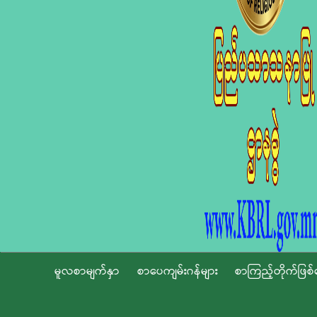
မူလစာမျက်နှာ
စာပေကျမ်းဂန်များ
စာကြည့်တိုက်ဖြစ်