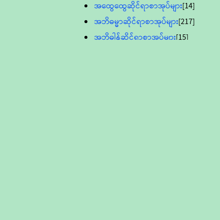
အထွေထွေဆိုင်ရာစာအုပ်များ
[14]
အဘိဓမ္မာဆိုင်ရာစာအုပ်များ
[217]
အဘိဓါန်ဆိုင်ရာစာအုပ်များ
[15]
အင်္ဂလိပ်ဘာသာဖြင့်ပြုစုသော ဗုဒ္ဓ
စာပေများ
[895]
လူငယ်ကဏ္ဍ ဗုဒ္ဓဘာသာ
သင်ခန်းစာ
[16]
ပိဋကသုံးပုံပါဠိတော် (ဆဋ္ဌမူ
ကွန်ပျူတာစာစီ)
ဝိနည်း
[5]
သုတ္တန်
[23]
အဘိဓမ္မာ
[12]
တရားတော်များ (Audio, MP-3)
ဘဒ္ဒန္တဝိမလ(မိုးကုတ်ဆရာတော်)