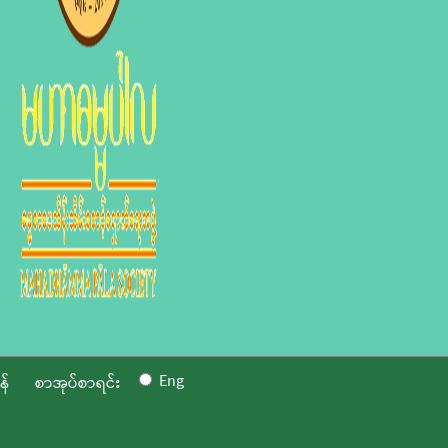
Eng
န်
စာအုပ်စာရင်း