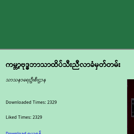
ကမ္ဘာ့ဗုဒ္ဓဘာသာထိပ်သီးညီလာခံမှတ်တမ်း
သာသနာရေးဦးစီးဌာန
Downloaded Times:
2329
Liked Times:
2329
Download ရယူရန်