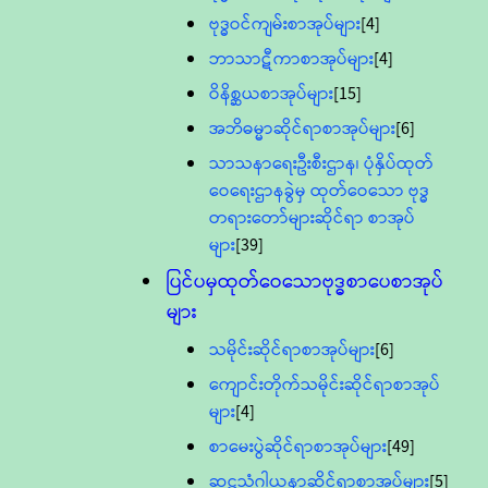
ဗုဒ္ဓဝင်ကျမ်းစာအုပ်များ
[4]
ဘာသာဋီကာစာအုပ်များ
[4]
ဝိနိစ္ဆယစာအုပ်များ
[15]
အဘိဓမ္မာဆိုင်ရာစာအုပ်များ
[6]
သာသနာရေးဦးစီးဌာန၊ ပုံနှိပ်ထုတ်
ဝေရေးဌာနခွဲမှ ထုတ်ဝေသော ဗုဒ္ဓ
တရားတော်များဆိုင်ရာ စာအုပ်
များ
[39]
ပြင်ပမှထုတ်ဝေသောဗုဒ္ဓစာပေစာအုပ်
များ
သမိုင်းဆိုင်ရာစာအုပ်များ
[6]
ကျောင်းတိုက်သမိုင်းဆိုင်ရာစာအုပ်
များ
[4]
စာမေးပွဲဆိုင်ရာစာအုပ်များ
[49]
ဆဋ္ဌသံဂါယနာဆိုင်ရာစာအုပ်များ
[5]