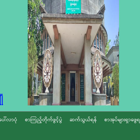
ပေါ်လာပုံ
စာကြည့်တိုက်ဖွင့်ပွဲ
ဆက်သွယ်ရန်
စာအုပ်များရှာဖွေရ