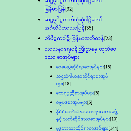
ဆဋ္ဌမူပိဋကတ်သုံးပုံပါဠိတော်
မြန်မာပြန်
[32]
ဆဋ္ဌမူပိဋကတ်သုံးပုံပါဠိတော်
အင်္ဂလိပ်ဘာသာပြန်
[35]
တိပိဋကပါဠိ-မြန်မာအဘိဓာန်
[23]
သာသနာရေး၀န်ကြီးဌာနမှ ထုတ်ဝေ
သော စာအုပ်များ
စာမေးပွဲဆိုင်ရာစာအုပ်များ
[18]
ဆဋ္ဌသံဂါယနာဆိုင်ရာစာအုပ်
များ
[18]
ထေရုပ္ပတ္တိစာအုပ်များ
[8]
ဓမ္မပဒစာအုပ်များ
[5]
နိုင်ငံတော်သံဃမဟာနာယကအဖွဲ့
နှင့် သက်ဆိုင်သောစာအုပ်များ
[10]
ဗုဒ္ဓဘာသာဆိုင်ရာစာအုပ်များ
[144]