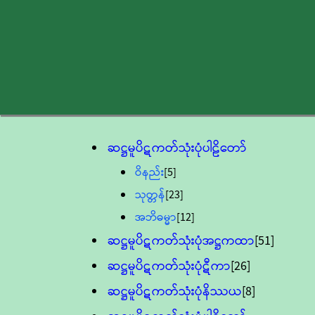
ဆဋ္ဌမူပိဋကတ်သုံးပုံပါဠိတော်
ဝိနည်း
[5]
သုတ္တန်
[23]
အဘိဓမ္မာ
[12]
ဆဋ္ဌမူပိဋကတ်သုံးပုံအဋ္ဌကထာ
[51]
ဆဋ္ဌမူပိဋကတ်သုံးပုံဋီကာ
[26]
ဆဋ္ဌမူပိဋကတ်သုံးပုံနိဿယ
[8]