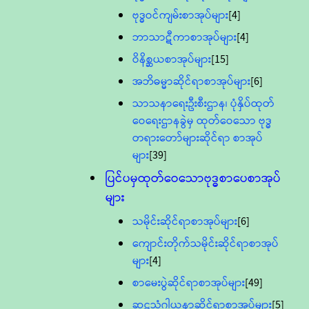
ဗုဒ္ဓဝင်ကျမ်းစာအုပ်များ
[4]
ဘာသာဋီကာစာအုပ်များ
[4]
ဝိနိစ္ဆယစာအုပ်များ
[15]
အဘိဓမ္မာဆိုင်ရာစာအုပ်များ
[6]
သာသနာရေးဦးစီးဌာန၊ ပုံနှိပ်ထုတ်
ဝေရေးဌာနခွဲမှ ထုတ်ဝေသော ဗုဒ္ဓ
တရားတော်များဆိုင်ရာ စာအုပ်
များ
[39]
ပြင်ပမှထုတ်ဝေသောဗုဒ္ဓစာပေစာအုပ်
များ
သမိုင်းဆိုင်ရာစာအုပ်များ
[6]
ကျောင်းတိုက်သမိုင်းဆိုင်ရာစာအုပ်
များ
[4]
စာမေးပွဲဆိုင်ရာစာအုပ်များ
[49]
ဆဋ္ဌသံဂါယနာဆိုင်ရာစာအုပ်များ
[5]