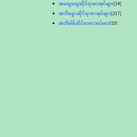
အထွေထွေဆိုင်ရာစာအုပ်များ
[14]
အဘိဓမ္မာဆိုင်ရာစာအုပ်များ
[217]
အဘိဓါန်ဆိုင်ရာစာအုပ်များ
[15]
အင်္ဂလိပ်ဘာသာဖြင့်ပြုစုသော ဗုဒ္ဓ
စာပေများ
[895]
လူငယ်ကဏ္ဍ ဗုဒ္ဓဘာသာ
သင်ခန်းစာ
[16]
ပိဋကသုံးပုံပါဠိတော် (ဆဋ္ဌမူ
ကွန်ပျူတာစာစီ)
ဝိနည်း
[5]
သုတ္တန်
[23]
အဘိဓမ္မာ
[12]
တရားတော်များ (Audio, MP-3)
ဘဒ္ဒန္တဝိမလ(မိုးကုတ်ဆရာတော်)