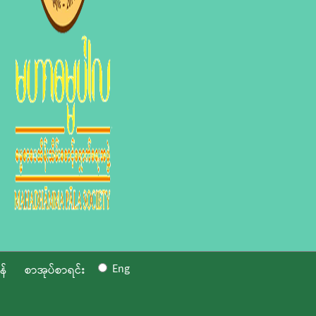
Eng
န်
စာအုပ်စာရင်း