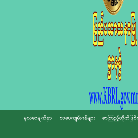
မူလစာမျက်နှာ
စာပေကျမ်းဂန်များ
စာကြည့်တိုက်ဖြစ်