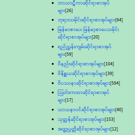
ဘာသာဋီကာဆိုင်ရာစာအုပ်
များ
[26]
ဘုရားသမိုင်းဆိုင်ရာစာအုပ်များ
[64]
မြန်မာစာပေ၊ မြန်မာ့စာပေသမိုင်း
ဆိုင်ရာစာအုပ်များ
[20]
ရည်ညွှန်းကျမ်းဆိုင်ရာစာအုပ်
များ
[59]
ဝိနည်းဆိုင်ရာစာအုပ်များ
[104]
ဝိနိစ္ဆယဆိုင်ရာစာအုပ်များ
[39]
ဝိပဿနာဆိုင်ရာစာအုပ်များ
[594]
သြဝါဒကထာဆိုင်ရာစာအုပ်
များ
[17]
သာသနာ၀င်ဆိုင်ရာစာအုပ်များ
[40]
သုတ္တန်ဆိုင်ရာစာအုပ်များ
[153]
အတ္ထုပ္ပတ္တိဆိုင်ရာစာအုပ်များ
[12]