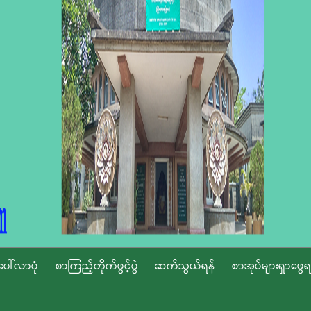
ပေါ်လာပုံ
စာကြည့်တိုက်ဖွင့်ပွဲ
ဆက်သွယ်ရန်
စာအုပ်များရှာဖွေရ