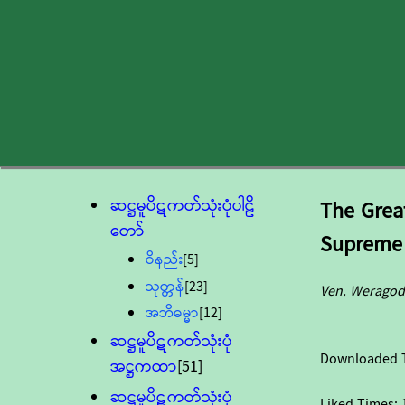
ဆဋ္ဌမူပိဋကတ်သုံးပုံပါဠိ
The Grea
တော်
Supreme
ဝိနည်း
[5]
သုတ္တန်
[23]
Ven. Weragod
အဘိဓမ္မာ
[12]
ဆဋ္ဌမူပိဋကတ်သုံးပုံ
Downloaded 
အဋ္ဌကထာ
[51]
ဆဋ္ဌမူပိဋကတ်သုံးပုံ
Liked Times: