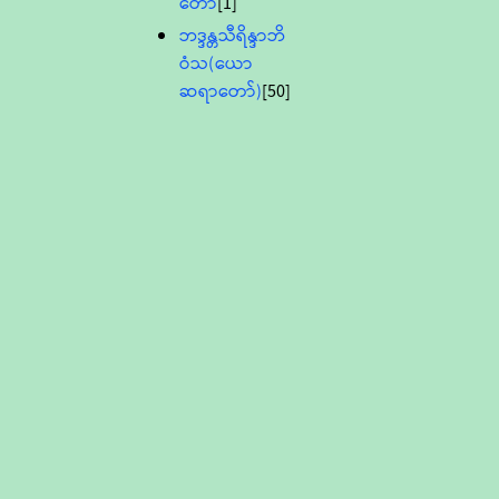
တော်
[1]
ဘဒ္ဒန္တသီရိန္ဒာဘိ
ဝံသ(ယော
ဆရာတော်)
[50]