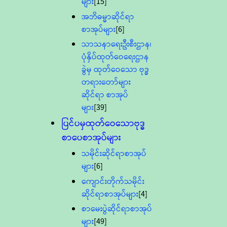
များ
[15]
အဘိဓမ္မာဆိုင်ရာ
စာအုပ်များ
[6]
သာသနာရေးဦးစီးဌာန၊
ပုံနှိပ်ထုတ်ဝေရေးဌာန
ခွဲမှ ထုတ်ဝေသော ဗုဒ္ဓ
တရားတော်များ
ဆိုင်ရာ စာအုပ်
များ
[39]
ပြင်ပမှထုတ်ဝေသောဗုဒ္ဓ
စာပေစာအုပ်များ
သမိုင်းဆိုင်ရာစာအုပ်
များ
[6]
ကျောင်းတိုက်သမိုင်း
ဆိုင်ရာစာအုပ်များ
[4]
စာမေးပွဲဆိုင်ရာစာအုပ်
များ
[49]