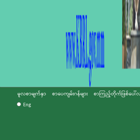
မူလစာမျက်နှာ
စာပေကျမ်းဂန်များ
စာကြည့်တိုက်ဖြစ်ပေါ်လ
Eng