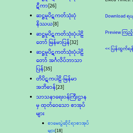
ဋီကာ
[26]
ဆဋ္ဌမူပိဋကတ်သုံးပုံ
Download ရယ
နိဿယ
[8]
Preview ကြည့်
ဆဋ္ဌမူပိဋကတ်သုံးပုံပါဠိ
တော် မြန်မာပြန်
[32]
<< ပြန်ထွက်ရန
ဆဋ္ဌမူပိဋကတ်သုံးပုံပါဠိ
တော် အင်္ဂလိပ်ဘာသာ
ပြန်
[35]
တိပိဋကပါဠိ-မြန်မာ
အဘိဓာန်
[23]
သာသနာရေး၀န်ကြီးဌာန
မှ ထုတ်ဝေသော စာအုပ်
များ
စာမေးပွဲဆိုင်ရာစာအုပ်
များ
[18]