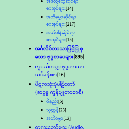
အထွေထွေဆိုင်ရာ
စာအုပ်များ
[14]
အဘိဓမ္မာဆိုင်ရာ
စာအုပ်များ
[217]
အဘိဓါန်ဆိုင်ရာ
စာအုပ်များ
[15]
အင်္ဂလိပ်ဘာသာဖြင့်ပြုစု
သော ဗုဒ္ဓစာပေများ
[895]
လူငယ်ကဏ္ဍ ဗုဒ္ဓဘာသာ
သင်ခန်းစာ
[16]
ပိဋကသုံးပုံပါဠိတော်
(ဆဋ္ဌမူ ကွန်ပျူတာစာစီ)
ဝိနည်း
[5]
သုတ္တန်
[23]
အဘိဓမ္မာ
[12]
တရားတော်များ (Audio,