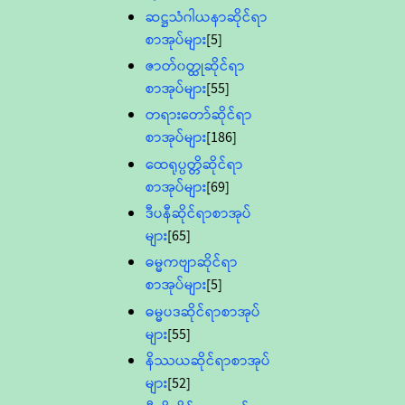
ဆဋ္ဌသံဂါယနာဆိုင်ရာ
စာအုပ်များ
[5]
ဇာတ်၀တ္ထုဆိုင်ရာ
စာအုပ်များ
[55]
တရားတော်ဆိုင်ရာ
စာအုပ်များ
[186]
ထေရုပ္ပတ္တိဆိုင်ရာ
စာအုပ်များ
[69]
ဒီပနီဆိုင်ရာစာအုပ်
များ
[65]
ဓမ္မကဗျာဆိုင်ရာ
စာအုပ်များ
[5]
ဓမ္မပဒဆိုင်ရာစာအုပ်
များ
[55]
နိဿယဆိုင်ရာစာအုပ်
များ
[52]