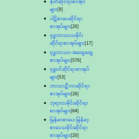
နီတိဆိုင်ရာစာအုပ်
များ
[9]
ပါဠိစာပေဆိုင်ရာ
စာအုပ်များ
[20]
ဗုဒ္ဓဘာသာသမိုင်း
ဆိုင်ရာစာအုပ်များ
[17]
ဗုဒ္ဓဘာသာ-အထွေထွေ
စာအုပ်များ
[576]
ဗုဒ္ဓဝင်ဆိုင်ရာစာအုပ်
များ
[53]
ဘာသာဋီကာဆိုင်ရာ
စာအုပ်များ
[26]
ဘုရားသမိုင်းဆိုင်ရာ
စာအုပ်များ
[64]
မြန်မာစာပေ၊ မြန်မာ့
စာပေသမိုင်းဆိုင်ရာ
စာအုပ်များ
[20]