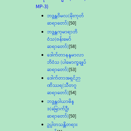
MP-3)
ဘဒ္ဒန္တဝိမလ(မိုးကုတ်
ဆရာတော်)
[50]
ဘဒ္ဒန္တကုမာရာဘိ
ဝံသ(ဗန်းမော်
ဆရာတော်)
[58]
ဒေါက်တာနန္ဒမာလာ
ဘိဝံသ (ပါမောက္ခချုပ်
ဆရာတော်)
[53]
ဒေါက်တာအရှင်ဉာ
ဏိဿရ(သီတဂူ
ဆရာတော်)
[54]
ဘဒ္ဒန္တဝါယာမိန္
ဒ(မြောက်ဦး
ဆရာတော်)
[50]
ဥပ္ပါတသန္တိတရား