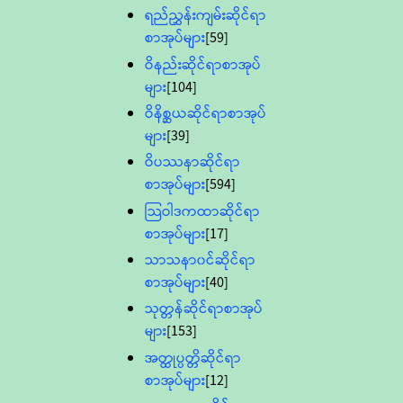
ရည်ညွှန်းကျမ်းဆိုင်ရာ
စာအုပ်များ
[59]
ဝိနည်းဆိုင်ရာစာအုပ်
များ
[104]
ဝိနိစ္ဆယဆိုင်ရာစာအုပ်
များ
[39]
ဝိပဿနာဆိုင်ရာ
စာအုပ်များ
[594]
သြဝါဒကထာဆိုင်ရာ
စာအုပ်များ
[17]
သာသနာ၀င်ဆိုင်ရာ
စာအုပ်များ
[40]
သုတ္တန်ဆိုင်ရာစာအုပ်
များ
[153]
အတ္ထုပ္ပတ္တိဆိုင်ရာ
စာအုပ်များ
[12]