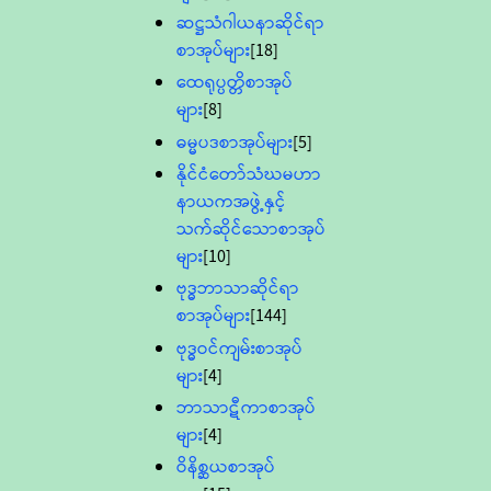
ဆဋ္ဌသံဂါယနာဆိုင်ရာ
စာအုပ်များ
[18]
ထေရုပ္ပတ္တိစာအုပ်
များ
[8]
ဓမ္မပဒစာအုပ်များ
[5]
နိုင်ငံတော်သံဃမဟာ
နာယကအဖွဲ့နှင့်
သက်ဆိုင်သောစာအုပ်
များ
[10]
ဗုဒ္ဓဘာသာဆိုင်ရာ
စာအုပ်များ
[144]
ဗုဒ္ဓဝင်ကျမ်းစာအုပ်
များ
[4]
ဘာသာဋီကာစာအုပ်
များ
[4]
ဝိနိစ္ဆယစာအုပ်