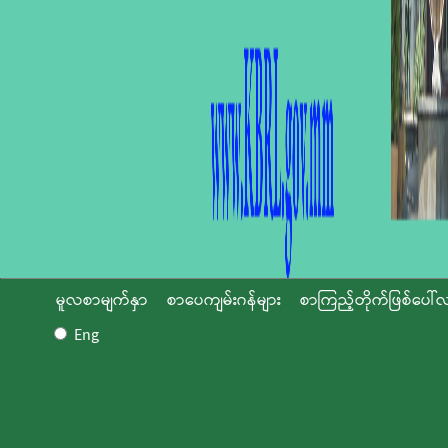
မူလစာမျက်နှာ
စာပေကျမ်းဂန်များ
စာကြည့်တိုက်ဖြစ်ပေါ်လ
Eng