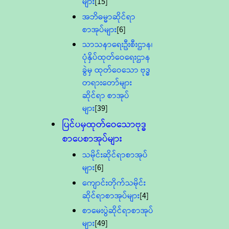
များ
[15]
အဘိဓမ္မာဆိုင်ရာ
စာအုပ်များ
[6]
သာသနာရေးဦးစီးဌာန၊
ပုံနှိပ်ထုတ်ဝေရေးဌာန
ခွဲမှ ထုတ်ဝေသော ဗုဒ္ဓ
တရားတော်များ
ဆိုင်ရာ စာအုပ်
များ
[39]
ပြင်ပမှထုတ်ဝေသောဗုဒ္ဓ
စာပေစာအုပ်များ
သမိုင်းဆိုင်ရာစာအုပ်
များ
[6]
ကျောင်းတိုက်သမိုင်း
ဆိုင်ရာစာအုပ်များ
[4]
စာမေးပွဲဆိုင်ရာစာအုပ်
များ
[49]