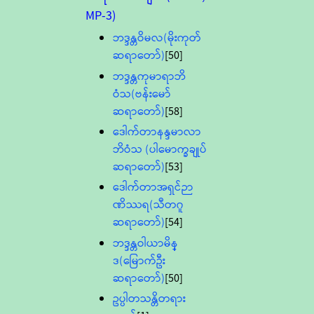
MP-3)
ဘဒ္ဒန္တဝိမလ(မိုးကုတ်
ဆရာတော်)
[50]
ဘဒ္ဒန္တကုမာရာဘိ
ဝံသ(ဗန်းမော်
ဆရာတော်)
[58]
ဒေါက်တာနန္ဒမာလာ
ဘိဝံသ (ပါမောက္ခချုပ်
ဆရာတော်)
[53]
ဒေါက်တာအရှင်ဉာ
ဏိဿရ(သီတဂူ
ဆရာတော်)
[54]
ဘဒ္ဒန္တဝါယာမိန္
ဒ(မြောက်ဦး
ဆရာတော်)
[50]
ဥပ္ပါတသန္တိတရား