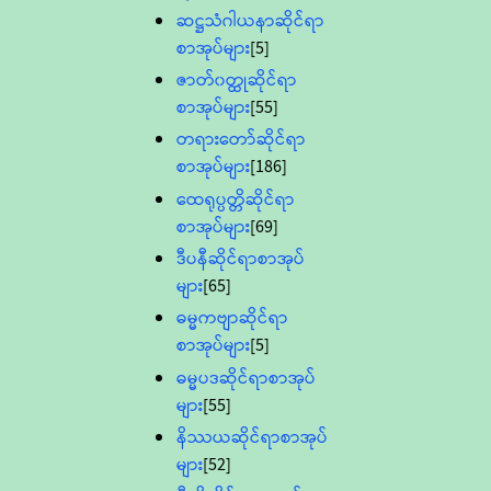
ဆဋ္ဌသံဂါယနာဆိုင်ရာ
စာအုပ်များ
[5]
ဇာတ်၀တ္ထုဆိုင်ရာ
စာအုပ်များ
[55]
တရားတော်ဆိုင်ရာ
စာအုပ်များ
[186]
ထေရုပ္ပတ္တိဆိုင်ရာ
စာအုပ်များ
[69]
ဒီပနီဆိုင်ရာစာအုပ်
များ
[65]
ဓမ္မကဗျာဆိုင်ရာ
စာအုပ်များ
[5]
ဓမ္မပဒဆိုင်ရာစာအုပ်
များ
[55]
နိဿယဆိုင်ရာစာအုပ်
များ
[52]