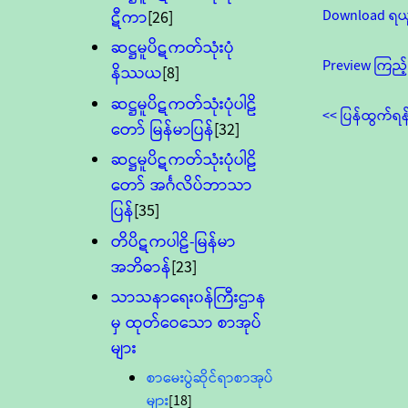
Download ရယ
ဋီကာ
[26]
ဆဋ္ဌမူပိဋကတ်သုံးပုံ
Preview ကြည့်
နိဿယ
[8]
ဆဋ္ဌမူပိဋကတ်သုံးပုံပါဠိ
<< ပြန်ထွက်ရန
တော် မြန်မာပြန်
[32]
ဆဋ္ဌမူပိဋကတ်သုံးပုံပါဠိ
တော် အင်္ဂလိပ်ဘာသာ
ပြန်
[35]
တိပိဋကပါဠိ-မြန်မာ
အဘိဓာန်
[23]
သာသနာရေး၀န်ကြီးဌာန
မှ ထုတ်ဝေသော စာအုပ်
များ
စာမေးပွဲဆိုင်ရာစာအုပ်
များ
[18]