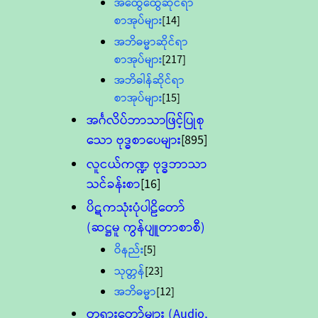
အထွေထွေဆိုင်ရာ
စာအုပ်များ
[14]
အဘိဓမ္မာဆိုင်ရာ
စာအုပ်များ
[217]
အဘိဓါန်ဆိုင်ရာ
စာအုပ်များ
[15]
အင်္ဂလိပ်ဘာသာဖြင့်ပြုစု
သော ဗုဒ္ဓစာပေများ
[895]
လူငယ်ကဏ္ဍ ဗုဒ္ဓဘာသာ
သင်ခန်းစာ
[16]
ပိဋကသုံးပုံပါဠိတော်
(ဆဋ္ဌမူ ကွန်ပျူတာစာစီ)
ဝိနည်း
[5]
သုတ္တန်
[23]
အဘိဓမ္မာ
[12]
တရားတော်များ (Audio,