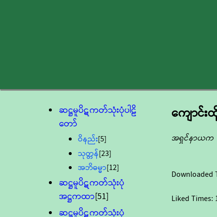
ဆဋ္ဌမူပိဋကတ်သုံးပုံပါဠိ
ကျောင်းထ
တော်
အရှင်နာယက
ဝိနည်း
[5]
သုတ္တန်
[23]
အဘိဓမ္မာ
[12]
Downloaded 
ဆဋ္ဌမူပိဋကတ်သုံးပုံ
အဋ္ဌကထာ
[51]
Liked Times:
ဆဋ္ဌမူပိဋကတ်သုံးပုံ