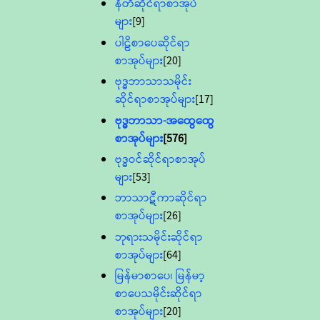
နီတိဆိုင်ရာစာအုပ်
များ
[9]
ပါဠိစာပေဆိုင်ရာ
စာအုပ်များ
[20]
ဗုဒ္ဓဘာသာသမိုင်း
ဆိုင်ရာစာအုပ်များ
[17]
ဗုဒ္ဓဘာသာ-အထွေထွေ
စာအုပ်များ
[576]
ဗုဒ္ဓဝင်ဆိုင်ရာစာအုပ်
များ
[53]
ဘာသာဋီကာဆိုင်ရာ
စာအုပ်များ
[26]
ဘုရားသမိုင်းဆိုင်ရာ
စာအုပ်များ
[64]
မြန်မာစာပေ၊ မြန်မာ့
စာပေသမိုင်းဆိုင်ရာ
စာအုပ်များ
[20]