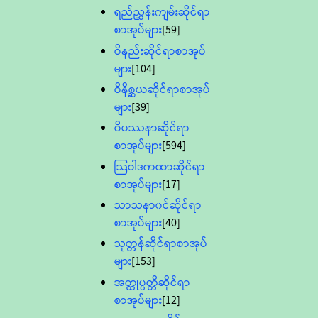
ရည်ညွှန်းကျမ်းဆိုင်ရာ
စာအုပ်များ
[59]
ဝိနည်းဆိုင်ရာစာအုပ်
များ
[104]
ဝိနိစ္ဆယဆိုင်ရာစာအုပ်
များ
[39]
ဝိပဿနာဆိုင်ရာ
စာအုပ်များ
[594]
သြဝါဒကထာဆိုင်ရာ
စာအုပ်များ
[17]
သာသနာ၀င်ဆိုင်ရာ
စာအုပ်များ
[40]
သုတ္တန်ဆိုင်ရာစာအုပ်
များ
[153]
အတ္ထုပ္ပတ္တိဆိုင်ရာ
စာအုပ်များ
[12]