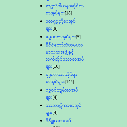
ဆဋ္ဌသံဂါယနာဆိုင်ရာ
စာအုပ်များ
[18]
ထေရုပ္ပတ္တိစာအုပ်
များ
[8]
ဓမ္မပဒစာအုပ်များ
[5]
နိုင်ငံတော်သံဃမဟာ
နာယကအဖွဲ့နှင့်
သက်ဆိုင်သောစာအုပ်
များ
[10]
ဗုဒ္ဓဘာသာဆိုင်ရာ
စာအုပ်များ
[144]
ဗုဒ္ဓဝင်ကျမ်းစာအုပ်
များ
[4]
ဘာသာဋီကာစာအုပ်
များ
[4]
ဝိနိစ္ဆယစာအုပ်