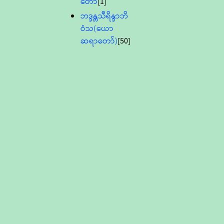
တော်
[1]
ဘဒ္ဒန္တသီရိန္ဒာဘိ
ဝံသ(ယော
ဆရာတော်)
[50]