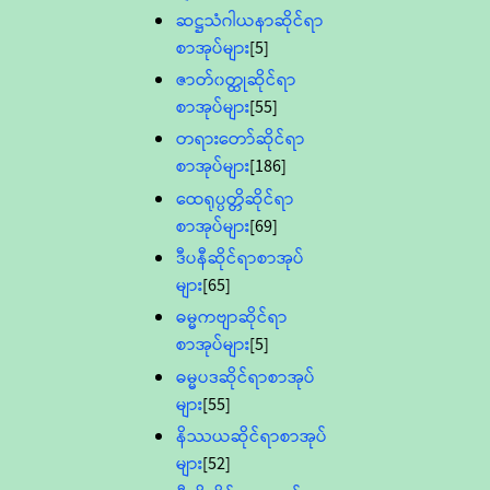
ဆဋ္ဌသံဂါယနာဆိုင်ရာ
စာအုပ်များ
[5]
ဇာတ်၀တ္ထုဆိုင်ရာ
စာအုပ်များ
[55]
တရားတော်ဆိုင်ရာ
စာအုပ်များ
[186]
ထေရုပ္ပတ္တိဆိုင်ရာ
စာအုပ်များ
[69]
ဒီပနီဆိုင်ရာစာအုပ်
များ
[65]
ဓမ္မကဗျာဆိုင်ရာ
စာအုပ်များ
[5]
ဓမ္မပဒဆိုင်ရာစာအုပ်
များ
[55]
နိဿယဆိုင်ရာစာအုပ်
များ
[52]