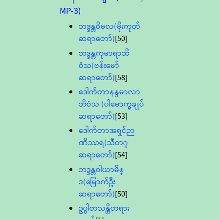
MP-3)
ဘဒ္ဒန္တဝိမလ(မိုးကုတ်
ဆရာတော်)
[50]
ဘဒ္ဒန္တကုမာရာဘိ
ဝံသ(ဗန်းမော်
ဆရာတော်)
[58]
ဒေါက်တာနန္ဒမာလာ
ဘိဝံသ (ပါမောက္ခချုပ်
ဆရာတော်)
[53]
ဒေါက်တာအရှင်ဉာ
ဏိဿရ(သီတဂူ
ဆရာတော်)
[54]
ဘဒ္ဒန္တဝါယာမိန္
ဒ(မြောက်ဦး
ဆရာတော်)
[50]
ဥပ္ပါတသန္တိတရား