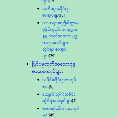
များ
[15]
အဘိဓမ္မာဆိုင်ရာ
စာအုပ်များ
[6]
သာသနာရေးဦးစီးဌာန၊
ပုံနှိပ်ထုတ်ဝေရေးဌာန
ခွဲမှ ထုတ်ဝေသော ဗုဒ္ဓ
တရားတော်များ
ဆိုင်ရာ စာအုပ်
များ
[39]
ပြင်ပမှထုတ်ဝေသောဗုဒ္ဓ
စာပေစာအုပ်များ
သမိုင်းဆိုင်ရာစာအုပ်
များ
[6]
ကျောင်းတိုက်သမိုင်း
ဆိုင်ရာစာအုပ်များ
[4]
စာမေးပွဲဆိုင်ရာစာအုပ်
များ
[49]