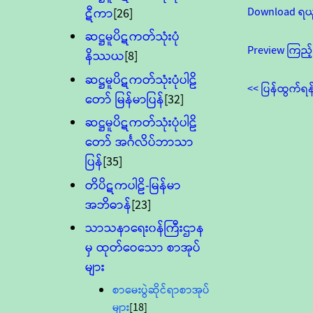
Download ရယ
ဋီကာ
[26]
ဆဋ္ဌမူပိဋကတ်သုံးပုံ
Preview ကြည့်
နိဿယ
[8]
ဆဋ္ဌမူပိဋကတ်သုံးပုံပါဠိ
<< ပြန်ထွက်ရန
တော် မြန်မာပြန်
[32]
ဆဋ္ဌမူပိဋကတ်သုံးပုံပါဠိ
တော် အင်္ဂလိပ်ဘာသာ
ပြန်
[35]
တိပိဋကပါဠိ-မြန်မာ
အဘိဓာန်
[23]
သာသနာရေး၀န်ကြီးဌာန
မှ ထုတ်ဝေသော စာအုပ်
များ
စာမေးပွဲဆိုင်ရာစာအုပ်
များ
[18]