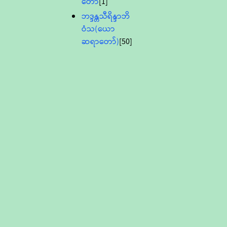
တော်
[1]
ဘဒ္ဒန္တသီရိန္ဒာဘိ
ဝံသ(ယော
ဆရာတော်)
[50]