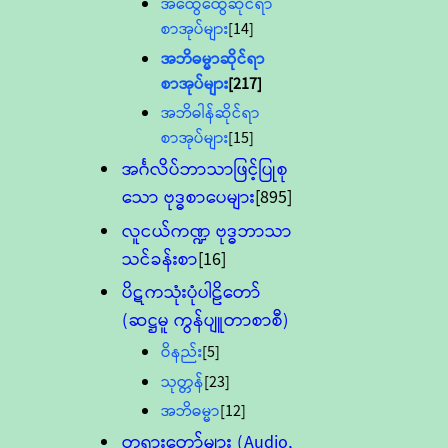
အထွေထွေဆိုင်ရာ
စာအုပ်များ
[14]
အဘိဓမ္မာဆိုင်ရာ
စာအုပ်များ
[217]
အဘိဓါန်ဆိုင်ရာ
စာအုပ်များ
[15]
အင်္ဂလိပ်ဘာသာဖြင့်ပြုစု
သော ဗုဒ္ဓစာပေများ
[895]
လူငယ်ကဏ္ဍ ဗုဒ္ဓဘာသာ
သင်ခန်းစာ
[16]
ပိဋကသုံးပုံပါဠိတော်
(ဆဋ္ဌမူ ကွန်ပျူတာစာစီ)
ဝိနည်း
[5]
သုတ္တန်
[23]
အဘိဓမ္မာ
[12]
တရားတော်များ (Audio,