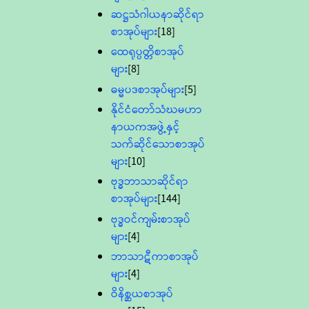
ဆဋ္ဌသံဂါယနာဆိုင်ရာ
စာအုပ်များ
[18]
ထေရုပ္ပတ္တိစာအုပ်
များ
[8]
ဓမ္မပဒစာအုပ်များ
[5]
နိုင်ငံတော်သံဃမဟာ
နာယကအဖွဲ့နှင့်
သက်ဆိုင်သောစာအုပ်
များ
[10]
ဗုဒ္ဓဘာသာဆိုင်ရာ
စာအုပ်များ
[144]
ဗုဒ္ဓဝင်ကျမ်းစာအုပ်
များ
[4]
ဘာသာဋီကာစာအုပ်
များ
[4]
ဝိနိစ္ဆယစာအုပ်