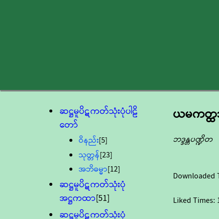
ဆဋ္ဌမူပိဋကတ်သုံးပုံပါဠိ
ယမကတ္ထသင
တော်
ဘဒ္ဒန္တပဏ္ဍိတ
ဝိနည်း
[5]
သုတ္တန်
[23]
အဘိဓမ္မာ
[12]
Downloaded 
ဆဋ္ဌမူပိဋကတ်သုံးပုံ
အဋ္ဌကထာ
[51]
Liked Times:
ဆဋ္ဌမူပိဋကတ်သုံးပုံ