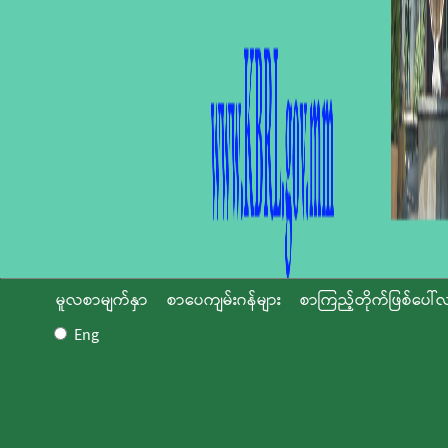
မူလစာမျက်နှာ
စာပေကျမ်းဂန်များ
စာကြည့်တိုက်ဖြစ်ပေါ်လ
Eng