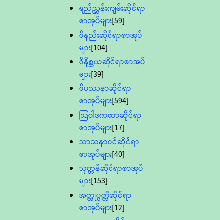
ရည်ညွှန်းကျမ်းဆိုင်ရာ
စာအုပ်များ
[59]
ဝိနည်းဆိုင်ရာစာအုပ်
များ
[104]
ဝိနိစ္ဆယဆိုင်ရာစာအုပ်
များ
[39]
ဝိပဿနာဆိုင်ရာ
စာအုပ်များ
[594]
သြဝါဒကထာဆိုင်ရာ
စာအုပ်များ
[17]
သာသနာ၀င်ဆိုင်ရာ
စာအုပ်များ
[40]
သုတ္တန်ဆိုင်ရာစာအုပ်
များ
[153]
အတ္ထုပ္ပတ္တိဆိုင်ရာ
စာအုပ်များ
[12]