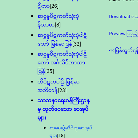
ဋီကာ
[26]
ဆဋ္ဌမူပိဋကတ်သုံးပုံ
Download ရယ
နိဿယ
[8]
Preview ကြည့်
ဆဋ္ဌမူပိဋကတ်သုံးပုံပါဠိ
တော် မြန်မာပြန်
[32]
<< ပြန်ထွက်ရန
ဆဋ္ဌမူပိဋကတ်သုံးပုံပါဠိ
တော် အင်္ဂလိပ်ဘာသာ
ပြန်
[35]
တိပိဋကပါဠိ-မြန်မာ
အဘိဓာန်
[23]
သာသနာရေး၀န်ကြီးဌာန
မှ ထုတ်ဝေသော စာအုပ်
များ
စာမေးပွဲဆိုင်ရာစာအုပ်
များ
[18]