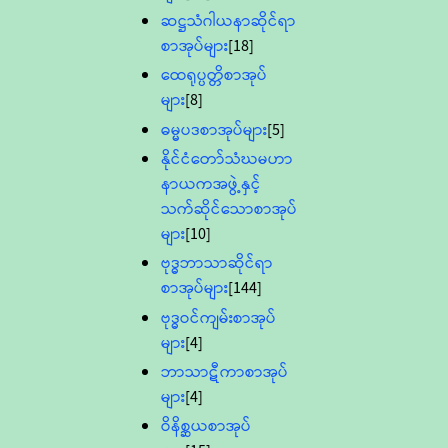
ဆဋ္ဌသံဂါယနာဆိုင်ရာ
စာအုပ်များ
[18]
ထေရုပ္ပတ္တိစာအုပ်
များ
[8]
ဓမ္မပဒစာအုပ်များ
[5]
နိုင်ငံတော်သံဃမဟာ
နာယကအဖွဲ့နှင့်
သက်ဆိုင်သောစာအုပ်
များ
[10]
ဗုဒ္ဓဘာသာဆိုင်ရာ
စာအုပ်များ
[144]
ဗုဒ္ဓဝင်ကျမ်းစာအုပ်
များ
[4]
ဘာသာဋီကာစာအုပ်
များ
[4]
ဝိနိစ္ဆယစာအုပ်