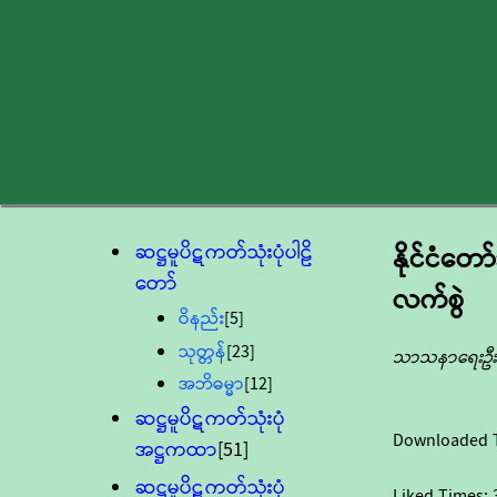
ဆဋ္ဌမူပိဋကတ်သုံးပုံပါဠိ
နိုင်ငံတ
တော်
လက်စွဲ
ဝိနည်း
[5]
သုတ္တန်
[23]
သာသနာရေးဦးစ
အဘိဓမ္မာ
[12]
ဆဋ္ဌမူပိဋကတ်သုံးပုံ
Downloaded 
အဋ္ဌကထာ
[51]
ဆဋ္ဌမူပိဋကတ်သုံးပုံ
Liked Times: