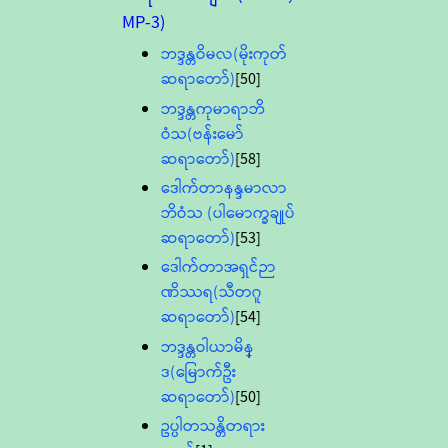
MP-3)
ဘဒ္ဒန္တဝိမလ(မိုးကုတ်
ဆရာတော်)
[50]
ဘဒ္ဒန္တကုမာရာဘိ
ဝံသ(ဗန်းမော်
ဆရာတော်)
[58]
ဒေါက်တာနန္ဒမာလာ
ဘိဝံသ (ပါမောက္ခချုပ်
ဆရာတော်)
[53]
ဒေါက်တာအရှင်ဉာ
ဏိဿရ(သီတဂူ
ဆရာတော်)
[54]
ဘဒ္ဒန္တဝါယာမိန္
ဒ(မြောက်ဦး
ဆရာတော်)
[50]
ဥပ္ပါတသန္တိတရား