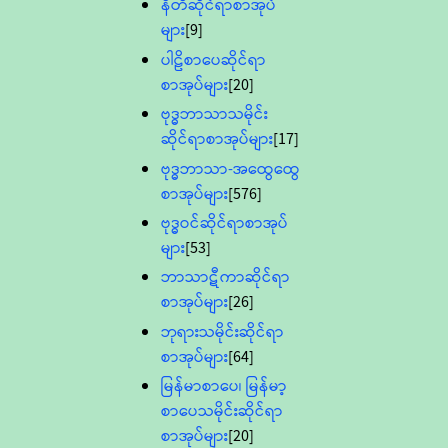
နီတိဆိုင်ရာစာအုပ်
များ
[9]
ပါဠိစာပေဆိုင်ရာ
စာအုပ်များ
[20]
ဗုဒ္ဓဘာသာသမိုင်း
ဆိုင်ရာစာအုပ်များ
[17]
ဗုဒ္ဓဘာသာ-အထွေထွေ
စာအုပ်များ
[576]
ဗုဒ္ဓဝင်ဆိုင်ရာစာအုပ်
များ
[53]
ဘာသာဋီကာဆိုင်ရာ
စာအုပ်များ
[26]
ဘုရားသမိုင်းဆိုင်ရာ
စာအုပ်များ
[64]
မြန်မာစာပေ၊ မြန်မာ့
စာပေသမိုင်းဆိုင်ရာ
စာအုပ်များ
[20]