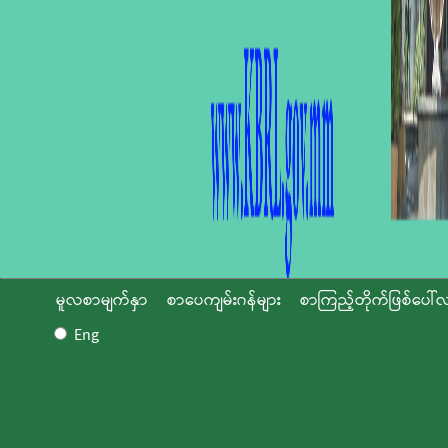
မူလစာမျက်နှာ
စာပေကျမ်းဂန်များ
စာကြည့်တိုက်ဖြစ်ပေါ်လ
Eng