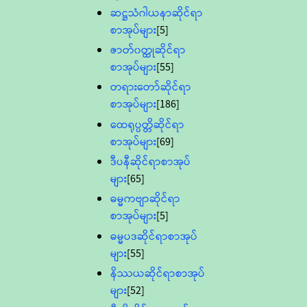
ဆဋ္ဌသံဂါယနာဆိုင်ရာ
စာအုပ်များ
[5]
ဇာတ်၀တ္ထုဆိုင်ရာ
စာအုပ်များ
[55]
တရားတော်ဆိုင်ရာ
စာအုပ်များ
[186]
ထေရုပ္ပတ္တိဆိုင်ရာ
စာအုပ်များ
[69]
ဒီပနီဆိုင်ရာစာအုပ်
များ
[65]
ဓမ္မကဗျာဆိုင်ရာ
စာအုပ်များ
[5]
ဓမ္မပဒဆိုင်ရာစာအုပ်
များ
[55]
နိဿယဆိုင်ရာစာအုပ်
များ
[52]