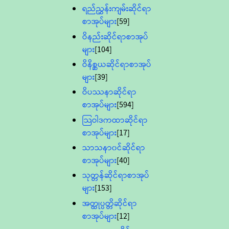
ရည်ညွှန်းကျမ်းဆိုင်ရာ
စာအုပ်များ
[59]
ဝိနည်းဆိုင်ရာစာအုပ်
များ
[104]
ဝိနိစ္ဆယဆိုင်ရာစာအုပ်
များ
[39]
ဝိပဿနာဆိုင်ရာ
စာအုပ်များ
[594]
သြဝါဒကထာဆိုင်ရာ
စာအုပ်များ
[17]
သာသနာ၀င်ဆိုင်ရာ
စာအုပ်များ
[40]
သုတ္တန်ဆိုင်ရာစာအုပ်
များ
[153]
အတ္ထုပ္ပတ္တိဆိုင်ရာ
စာအုပ်များ
[12]