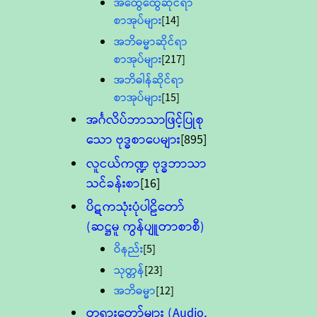
အထွေထွေဆိုင်ရာ
စာအုပ်များ
[14]
အဘိဓမ္မာဆိုင်ရာ
စာအုပ်များ
[217]
အဘိဓါန်ဆိုင်ရာ
စာအုပ်များ
[15]
အင်္ဂလိပ်ဘာသာဖြင့်ပြုစု
သော ဗုဒ္ဓစာပေများ
[895]
လူငယ်ကဏ္ဍ ဗုဒ္ဓဘာသာ
သင်ခန်းစာ
[16]
ပိဋကသုံးပုံပါဠိတော်
(ဆဋ္ဌမူ ကွန်ပျူတာစာစီ)
ဝိနည်း
[5]
သုတ္တန်
[23]
အဘိဓမ္မာ
[12]
တရားတော်များ (Audio,