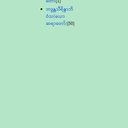
တော်
[1]
ဘဒ္ဒန္တသီရိန္ဒာဘိ
ဝံသ(ယော
ဆရာတော်)
[50]