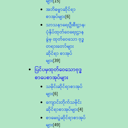
များ
[15]
အဘိဓမ္မာဆိုင်ရာ
စာအုပ်များ
[6]
သာသနာရေးဦးစီးဌာန၊
ပုံနှိပ်ထုတ်ဝေရေးဌာန
ခွဲမှ ထုတ်ဝေသော ဗုဒ္ဓ
တရားတော်များ
ဆိုင်ရာ စာအုပ်
များ
[39]
ပြင်ပမှထုတ်ဝေသောဗုဒ္ဓ
စာပေစာအုပ်များ
သမိုင်းဆိုင်ရာစာအုပ်
များ
[6]
ကျောင်းတိုက်သမိုင်း
ဆိုင်ရာစာအုပ်များ
[4]
စာမေးပွဲဆိုင်ရာစာအုပ်
များ
[49]