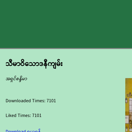
သီမာဝိသောဒနီကျမ်း
အရှင်စန္ဒိမာ
Downloaded Times:
7101
Liked Times:
7101
Download ရယူရန်