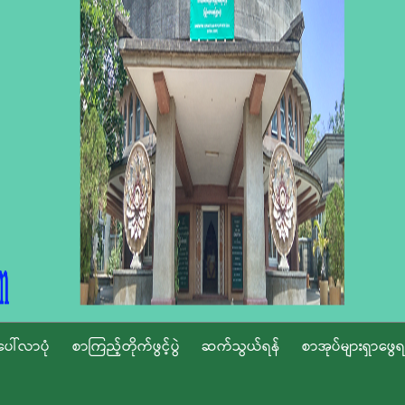
ပေါ်လာပုံ
စာကြည့်တိုက်ဖွင့်ပွဲ
ဆက်သွယ်ရန်
စာအုပ်များရှာဖွေရ