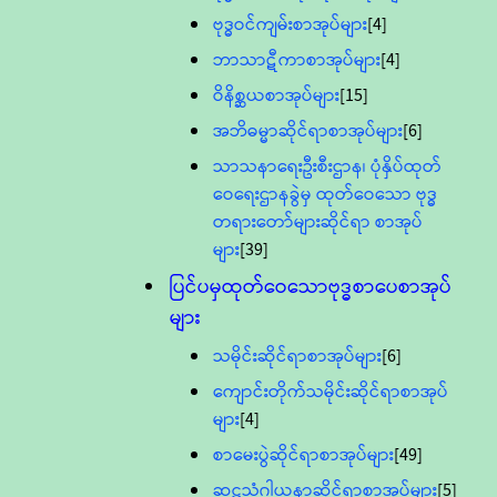
ဗုဒ္ဓဝင်ကျမ်းစာအုပ်များ
[4]
ဘာသာဋီကာစာအုပ်များ
[4]
ဝိနိစ္ဆယစာအုပ်များ
[15]
အဘိဓမ္မာဆိုင်ရာစာအုပ်များ
[6]
သာသနာရေးဦးစီးဌာန၊ ပုံနှိပ်ထုတ်
ဝေရေးဌာနခွဲမှ ထုတ်ဝေသော ဗုဒ္ဓ
တရားတော်များဆိုင်ရာ စာအုပ်
များ
[39]
ပြင်ပမှထုတ်ဝေသောဗုဒ္ဓစာပေစာအုပ်
များ
သမိုင်းဆိုင်ရာစာအုပ်များ
[6]
ကျောင်းတိုက်သမိုင်းဆိုင်ရာစာအုပ်
များ
[4]
စာမေးပွဲဆိုင်ရာစာအုပ်များ
[49]
ဆဋ္ဌသံဂါယနာဆိုင်ရာစာအုပ်များ
[5]