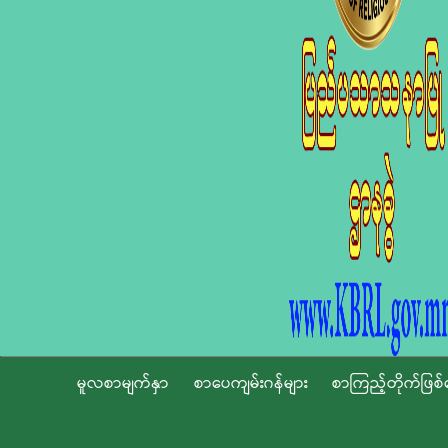
မူလစာမျက်နှာ
စာပေကျမ်းဂန်များ
စာကြည့်တိုက်ဖြစ်