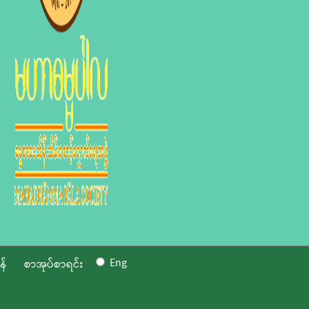
Eng
န်
စာအုပ်စာရင်း