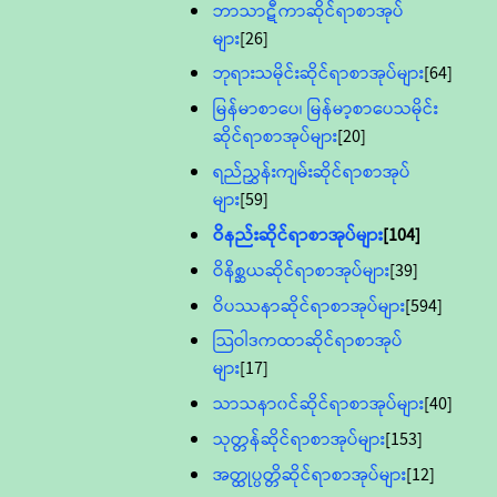
ဘာသာဋီကာဆိုင်ရာစာအုပ်
များ
[26]
ဘုရားသမိုင်းဆိုင်ရာစာအုပ်များ
[64]
မြန်မာစာပေ၊ မြန်မာ့စာပေသမိုင်း
ဆိုင်ရာစာအုပ်များ
[20]
ရည်ညွှန်းကျမ်းဆိုင်ရာစာအုပ်
များ
[59]
ဝိနည်းဆိုင်ရာစာအုပ်များ
[104]
ဝိနိစ္ဆယဆိုင်ရာစာအုပ်များ
[39]
ဝိပဿနာဆိုင်ရာစာအုပ်များ
[594]
သြဝါဒကထာဆိုင်ရာစာအုပ်
များ
[17]
သာသနာ၀င်ဆိုင်ရာစာအုပ်များ
[40]
သုတ္တန်ဆိုင်ရာစာအုပ်များ
[153]
အတ္ထုပ္ပတ္တိဆိုင်ရာစာအုပ်များ
[12]