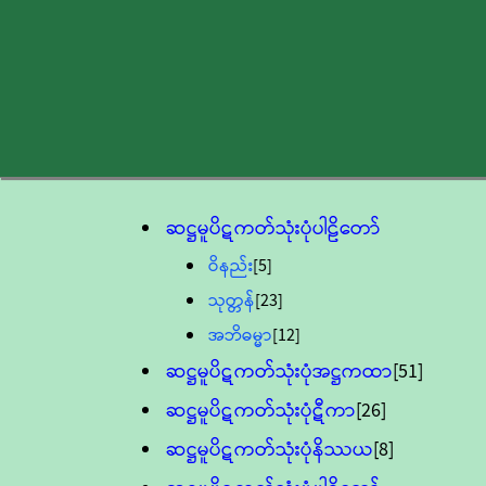
ဆဋ္ဌမူပိဋကတ်သုံးပုံပါဠိတော်
ဝိနည်း
[5]
သုတ္တန်
[23]
အဘိဓမ္မာ
[12]
ဆဋ္ဌမူပိဋကတ်သုံးပုံအဋ္ဌကထာ
[51]
ဆဋ္ဌမူပိဋကတ်သုံးပုံဋီကာ
[26]
ဆဋ္ဌမူပိဋကတ်သုံးပုံနိဿယ
[8]