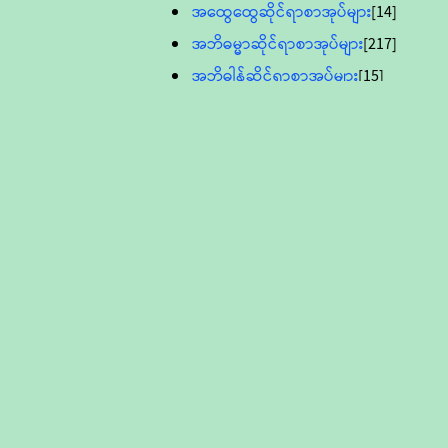
အထွေထွေဆိုင်ရာစာအုပ်များ
[14]
အဘိဓမ္မာဆိုင်ရာစာအုပ်များ
[217]
အဘိဓါန်ဆိုင်ရာစာအုပ်များ
[15]
အင်္ဂလိပ်ဘာသာဖြင့်ပြုစုသော ဗုဒ္ဓ
စာပေများ
[895]
လူငယ်ကဏ္ဍ ဗုဒ္ဓဘာသာ
သင်ခန်းစာ
[16]
ပိဋကသုံးပုံပါဠိတော် (ဆဋ္ဌမူ
ကွန်ပျူတာစာစီ)
ဝိနည်း
[5]
သုတ္တန်
[23]
အဘိဓမ္မာ
[12]
တရားတော်များ (Audio, MP-3)
ဘဒ္ဒန္တဝိမလ(မိုးကုတ်ဆရာတော်)