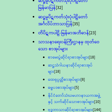
ဆဋ္ဌမူပိဋကတ်သုံးပုံပါဠိတော်
မြန်မာပြန်
[32]
ဆဋ္ဌမူပိဋကတ်သုံးပုံပါဠိတော်
အင်္ဂလိပ်ဘာသာပြန်
[35]
တိပိဋကပါဠိ-မြန်မာအဘိဓာန်
[23]
သာသနာရေး၀န်ကြီးဌာနမှ ထုတ်ဝေ
သော စာအုပ်များ
စာမေးပွဲဆိုင်ရာစာအုပ်များ
[18]
ဆဋ္ဌသံဂါယနာဆိုင်ရာစာအုပ်
များ
[18]
ထေရုပ္ပတ္တိစာအုပ်များ
[8]
ဓမ္မပဒစာအုပ်များ
[5]
နိုင်ငံတော်သံဃမဟာနာယကအဖွဲ့
နှင့် သက်ဆိုင်သောစာအုပ်များ
[10]
ဗုဒ္ဓဘာသာဆိုင်ရာစာအုပ်များ
[144]